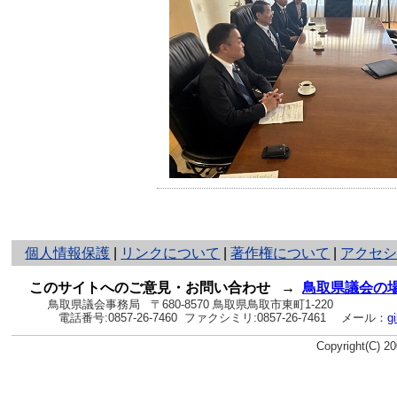
と
個人情報保護
|
リンクについて
|
著作権について
|
アクセ
り
ネ
このサイトへのご意見・お問い合わせ
→
鳥取県議会の
ッ
鳥取県議会事務局
〒680-8570 鳥取県鳥取市東町1-220
電話番号:
0857-26-7460
ファクシミリ:0857-26-7461
メール：
g
ト
へ
Copyright(C) 
の