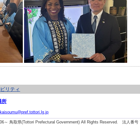
シビリティ
場所
ikaisoumu@pref.tottori.lg.jp
2006～ 鳥取県(Tottori Prefectural Government) All Rights Reserved. 法人番号