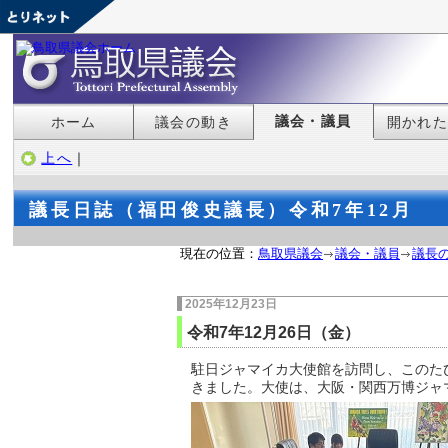
議会・議員
ホーム
議会の動き
開かれ
上へ
｜
議長日誌（福田俊史議長）令和7年12月
現在の位置：
鳥取県議会
議会・議員
議長
2025年12月23日
令和7年12月26日（金）
駐日ジャマイカ大使館を訪問し、このた
きました。大使は、大阪・関西万博ジャ