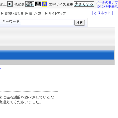
ツールの使い方
標準
黒
青
大きくする
読上
色変更
文字サイズ変更
ボタンを非表示
とりネット
月
化に係る謝辞を述べさせていただ
出迎えてくださいました。