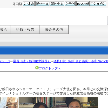
English
簡体中文
繁体中文
한국어
русский
Tiếng Việt
外国語
た議会
記録・報告
議会その他
のページ
議長日誌（福田俊史議長）
議長日誌（福田俊史議長）令和7年12
ブログトップへ
び離日されるショーナ・ケイ・リチャーズ大使と面会、本県との交流深
マイカナショナルデーの演奏ステージで交流した県立岩美高校の法被で