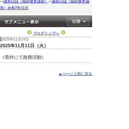
議長日誌（福田俊史議長）
議長日誌（福田俊史議
長）令和7年11月
ブログトップへ
2025年11月14日
2025年11月11日（火）
（県外にて政務活動）
▲ページ上部に戻る
と
個人情報保護
|
リンクについて
|
著作権に
り
ついて
|
アクセシビリティ
ネ
このサイトへのご意見・お問い合わせ
ッ
→
鳥取県議会の場所
ト
鳥取県議会事務局
〒680-8570 鳥取県鳥取市東町1-220