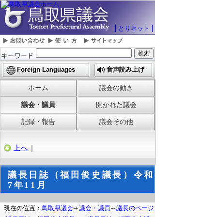
とりネット
Foreign Languages
音声読み上げ
ホーム
議会の動き
議会・議員
開かれた議会
記録・報告
議会その他
上へ
｜
議長日誌（福田俊史議長）令和
7年11月
現在の位置：
鳥取県議会
議会・議員
議長のページ