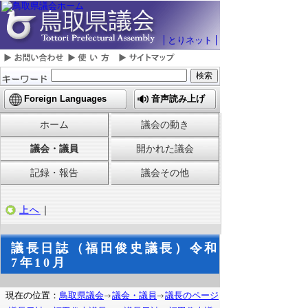
とりネット
Foreign Languages
音声読み上げ
ホーム
議会の動き
議会・議員
開かれた議会
記録・報告
議会その他
上へ
｜
議長日誌（福田俊史議長）令和
7年10月
現在の位置：
鳥取県議会
議会・議員
議長のページ