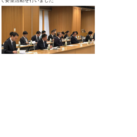
て要望活動を行いました
▲ページ上部に戻る
と
個人情報保護
|
リンクについて
|
著作権に
り
ついて
|
アクセシビリティ
ネ
このサイトへのご意見・お問い合わせ
ッ
→
鳥取県議会の場所