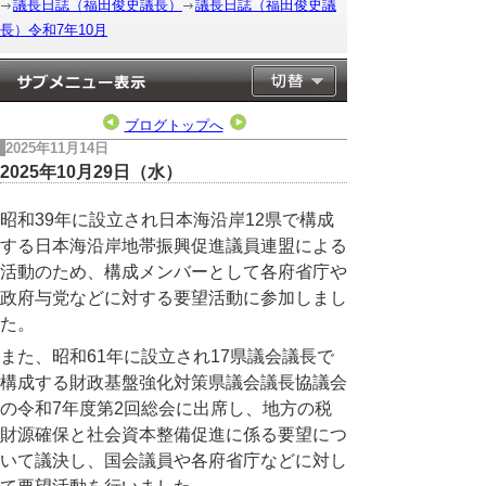
議長日誌（福田俊史議長）
議長日誌（福田俊史議
長）令和7年10月
ブログトップへ
2025年11月14日
2025年10月29日（水）
昭和39年に設立され日本海沿岸12県で構成
する日本海沿岸地帯振興促進議員連盟による
活動のため、構成メンバーとして各府省庁や
政府与党などに対する要望活動に参加しまし
た。
また、昭和61年に設立され17県議会議長で
構成する財政基盤強化対策県議会議長協議会
の令和7年度第2回総会に出席し、地方の税
財源確保と社会資本整備促進に係る要望につ
いて議決し、国会議員や各府省庁などに対し