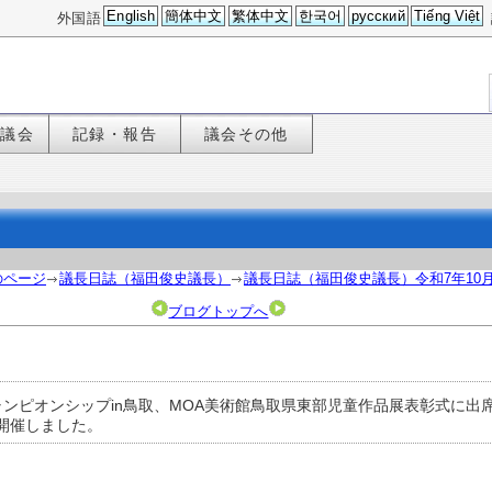
English
簡体中文
繁体中文
한국어
русский
Tiếng Việt
外国語
た議会
記録・報告
議会その他
のページ
議長日誌（福田俊史議長）
議長日誌（福田俊史議長）令和7年10
ブログトップへ
ンピオンシップin鳥取、MOA美術館鳥取県東部児童作品展表彰式に出
開催しました。