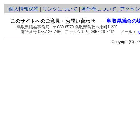
と
個人情報保護
|
リンクについて
|
著作権について
|
アクセ
り
ネ
このサイトへのご意見・お問い合わせ
→
鳥取県議会の
ッ
鳥取県議会事務局
〒680-8570 鳥取県鳥取市東町1-220
電話番号:
0857-26-7460
ファクシミリ:0857-26-7461
メール：
g
ト
へ
Copyright(C) 
の