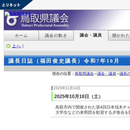
議会・議員
ホーム
議会の動き
開かれ
上へ
｜
議長日誌（福田俊史議長）令和7年10月
現在の位置：
鳥取県議会
議会・議員
議長
2025年11月14日
2025年10月18日（土）
鳥取市内で開催された第4回日本伐木チャ
大学生などの来県団を歓迎する夕食会を