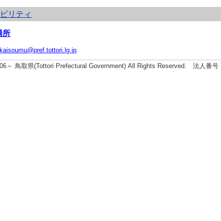
シビリティ
場所
ikaisoumu@pref.tottori.lg.jp
2006～ 鳥取県(Tottori Prefectural Government) All Rights Reserved. 法人番号