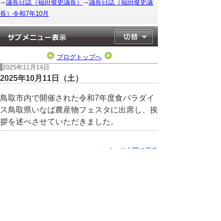
議長日誌（福田俊史議長）
議長日誌（福田俊史議
長）令和7年10月
ブログトップへ
2025年11月14日
2025年10月11日（土）
鳥取市内で開催された令和7年度食パラダイ
ス鳥取県いなば農産物フェスタに出席し、挨
拶を述べさせていただきました。
▲ページ上部に戻る
と
個人情報保護
|
リンクについて
|
著作権に
り
ついて
|
アクセシビリティ
ネ
このサイトへのご意見・お問い合わせ
ッ
→
鳥取県議会の場所