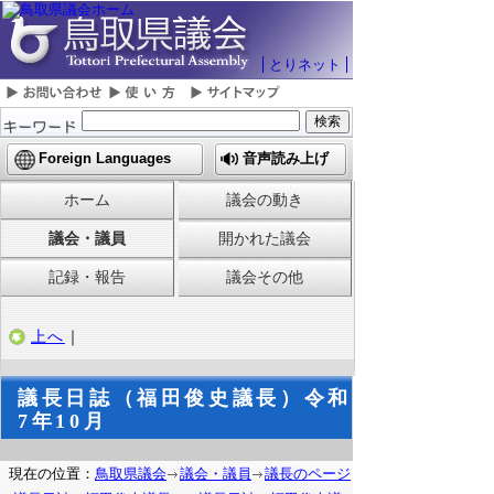
とりネット
Foreign Languages
音声読み上げ
ホーム
議会の動き
議会・議員
開かれた議会
記録・報告
議会その他
上へ
｜
議長日誌（福田俊史議長）令和
7年10月
現在の位置：
鳥取県議会
議会・議員
議長のページ