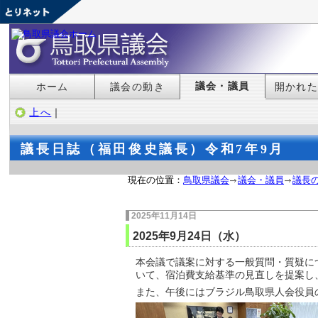
議会・議員
ホーム
議会の動き
開かれ
上へ
｜
議長日誌（福田俊史議長）令和7年9月
現在の位置：
鳥取県議会
議会・議員
議長
2025年11月14日
2025年9月24日（水）
本会議で議案に対する一般質問・質疑に
いて、宿泊費支給基準の見直しを提案し
また、午後にはブラジル鳥取県人会役員