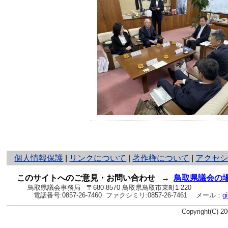
と
個人情報保護
|
リンクについて
|
著作権について
|
アクセ
り
ネ
このサイトへのご意見・お問い合わせ
→
鳥取県議会の
ッ
鳥取県議会事務局
〒680-8570 鳥取県鳥取市東町1-220
電話番号:
0857-26-7460
ファクシミリ:0857-26-7461
メール：
g
ト
へ
Copyright(C) 
の