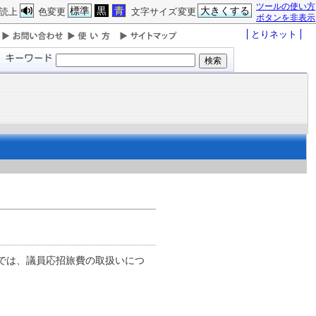
ツールの使い方
標準
黒
青
大きくする
読上
色変更
文字サイズ変更
ボタンを非表示
とりネット
では、議員応招旅費の取扱いにつ