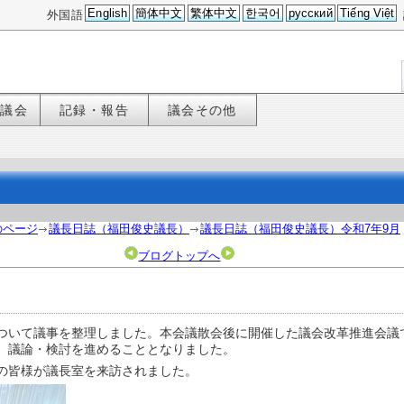
English
簡体中文
繁体中文
한국어
русский
Tiếng Việt
外国語
た議会
記録・報告
議会その他
のページ
議長日誌（福田俊史議長）
議長日誌（福田俊史議長）令和7年9月
ブログトップへ
ついて議事を整理しました。本会議散会後に開催した議会改革推進会議
、議論・検討を進めることとなりました。
の皆様が議長室を来訪されました。