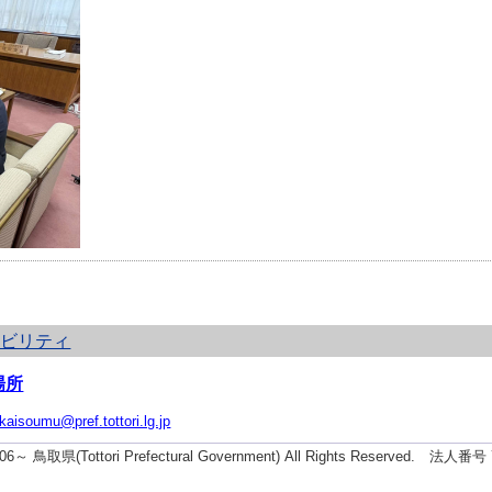
シビリティ
場所
ikaisoumu@pref.tottori.lg.jp
2006～ 鳥取県(Tottori Prefectural Government) All Rights Reserved. 法人番号