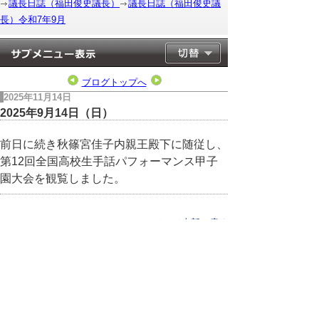
議長日誌（福田俊史議長）
議長日誌（福田俊史議
長）令和7年9月
ブログトップへ
2025年11月14日
2025年9月14日（日）
前日に続き秋篠宮佳子内親王殿下に随従し、
第12回全国高校生手話パフォーマンス甲子
園大会を観覧しました。
▲ページ上部に戻る
と
個人情報保護
|
リンクについて
|
著作権に
り
ついて
|
アクセシビリティ
ネ
このサイトへのご意見・お問い合わせ
ッ
→
鳥取県議会の場所