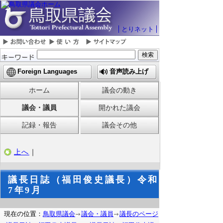
とりネット
Foreign Languages
音声読み上げ
ホーム
議会の動き
議会・議員
開かれた議会
記録・報告
議会その他
上へ
｜
議長日誌（福田俊史議長）令和
7年9月
現在の位置：
鳥取県議会
議会・議員
議長のページ