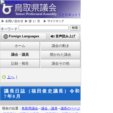
とりネット
Foreign Languages
音声読み上げ
ホーム
議会の動き
議会・議員
開かれた議会
記録・報告
議会その他
上へ
｜
議長日誌（福田俊史議長）令和
7年8月
現在の位置：
鳥取県議会
議会・議員
議長のページ