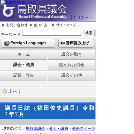
とりネット
Foreign Languages
音声読み上げ
ホーム
議会の動き
議会・議員
開かれた議会
記録・報告
議会その他
上へ
｜
議長日誌（福田俊史議長）令和
7年7月
現在の位置：
鳥取県議会
議会・議員
議長のページ