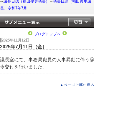
議長日誌（福田俊史議長）
議長日誌（福田俊史議
長）令和7年7月
ブログトップへ
2025年11月12日
2025年7月11日（金）
議長室にて、事務局職員の人事異動に伴う辞
令交付を行いました。
▲ページ上部に戻る
と
個人情報保護
|
リンクについて
|
著作権に
り
ついて
|
アクセシビリティ
ネ
このサイトへのご意見・お問い合わせ
ッ
→
鳥取県議会の場所