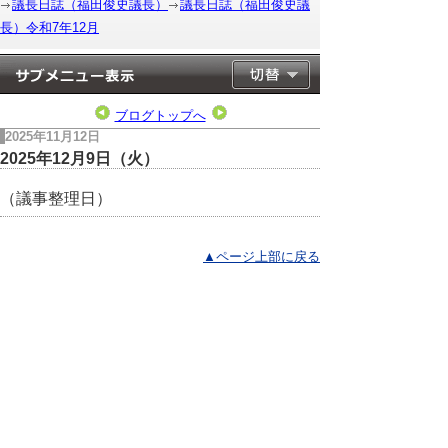
議長日誌（福田俊史議長）
議長日誌（福田俊史議
長）令和7年12月
ブログトップへ
2025年11月12日
2025年12月9日（火）
（議事整理日）
▲ページ上部に戻る
と
個人情報保護
|
リンクについて
|
著作権に
り
ついて
|
アクセシビリティ
ネ
このサイトへのご意見・お問い合わせ
ッ
→
鳥取県議会の場所
ト
鳥取県議会事務局
〒680-8570 鳥取県鳥取市東町1-220