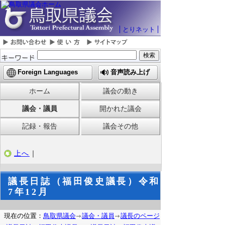
とりネット
Foreign Languages
音声読み上げ
ホーム
議会の動き
議会・議員
開かれた議会
記録・報告
議会その他
上へ
｜
議長日誌（福田俊史議長）令和
7年12月
現在の位置：
鳥取県議会
議会・議員
議長のページ