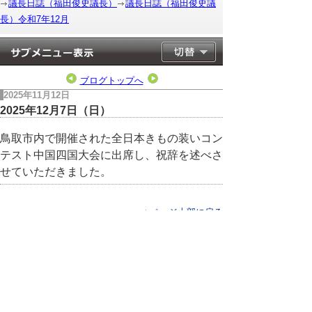
議長日誌（福田俊史議長）
議長日誌（福田俊史議
長）令和7年12月
ブログトップへ
2025年11月12日
2025年12月7日（日）
鳥取市内で開催された全日本きもの装いコン
テスト中国四国大会に出席し、祝辞を述べさ
せていただきました。
▲ページ上部に戻る
と
個人情報保護
|
リンクについて
|
著作権に
り
ついて
|
アクセシビリティ
ネ
このサイトへのご意見・お問い合わせ
ッ
→
鳥取県議会の場所