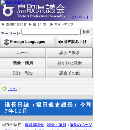
とりネット
Foreign Languages
音声読み上げ
ホーム
議会の動き
議会・議員
開かれた議会
記録・報告
議会その他
上へ
｜
議長日誌（福田俊史議長）令和
7年12月
現在の位置：
鳥取県議会
議会・議員
議長のページ