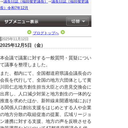
議長日誌（福田俊史議長）
議長日誌（福田俊史議
長）令和7年12月
ブログトップへ
2025年11月12日
2025年12月5日（金）
本会議で議案に対する一般質問・質疑につい
て議事を整理しました。
また、都内にて、全国都道府県議会議長会の
会長を代行して、全国の地方六団体として黄
川田仁志地方創生担当大臣との意見交換会に
出席し、人口減少対策と地方創生の一体的な
推進を求めたほか、新幹線未開通地域におけ
る関係人口創出支援をはじめとする人や企業
の地方分散の取組促進の提案、広域リージョ
ン連携に対する支援、地方の声を反映させる