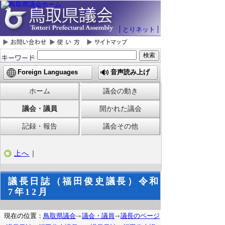
とりネット
Foreign Languages
音声読み上げ
ホーム
議会の動き
議会・議員
開かれた議会
記録・報告
議会その他
上へ
｜
議長日誌（福田俊史議長）令和
7年12月
現在の位置：
鳥取県議会
議会・議員
議長のページ