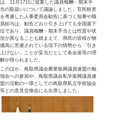
は、11月17日に提案した議員報酬・期末手
当の取扱いについて議論しました。官民較差
を考慮した人事委員会勧告に基づく知事や職
員給与は、勧告どおり引き上げても全国最下
位であり、議員報酬・期末手当とは性質や状
況が異なることも踏まえて、県民の皆様が物
価高に苦慮されている現下の情勢から「引き
上げない」ことが妥当だとして各会派等の理
解が得られました。
このほか、鳥取県議会農業振興議員連盟の勉
強会への参加や、鳥取県議会私学振興議員連
盟の活動の一環としての鳥取県私立学校協会
等との意見交換会にも出席しました。