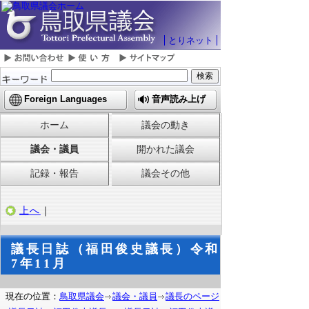
とりネット
Foreign Languages
音声読み上げ
ホーム
議会の動き
議会・議員
開かれた議会
記録・報告
議会その他
上へ
｜
議長日誌（福田俊史議長）令和
7年11月
現在の位置：
鳥取県議会
議会・議員
議長のページ