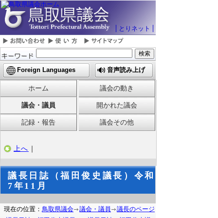
とりネット
Foreign Languages
音声読み上げ
ホーム
議会の動き
議会・議員
開かれた議会
記録・報告
議会その他
上へ
｜
議長日誌（福田俊史議長）令和
7年11月
現在の位置：
鳥取県議会
議会・議員
議長のページ