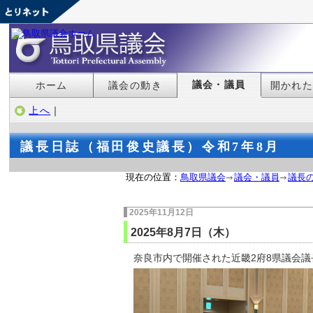
議会・議員
ホーム
議会の動き
開かれ
上へ
｜
議長日誌（福田俊史議長）令和7年8月
現在の位置：
鳥取県議会
議会・議員
議長
2025年11月12日
2025年8月7日（木）
奈良市内で開催された近畿2府8県議会