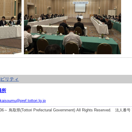
シビリティ
場所
ikaisoumu@pref.tottori.lg.jp
2006～ 鳥取県(Tottori Prefectural Government) All Rights Reserved. 法人番号