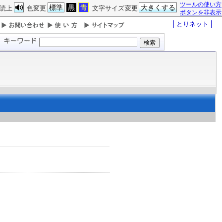
ツールの使い方
標準
黒
青
大きくする
読上
色変更
文字サイズ変更
ボタンを非表示
とりネット