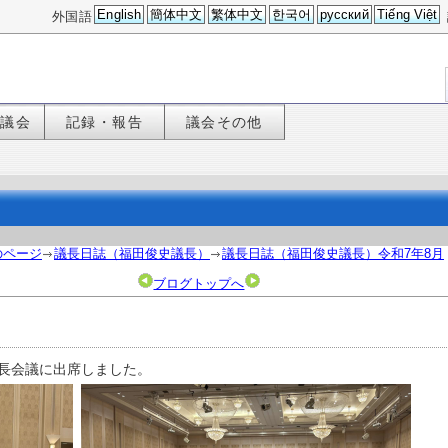
English
簡体中文
繁体中文
한국어
русский
Tiếng Việt
外国語
た議会
記録・報告
議会その他
のページ
議長日誌（福田俊史議長）
議長日誌（福田俊史議長）令和7年8月
ブログトップへ
議長会議に出席しました。