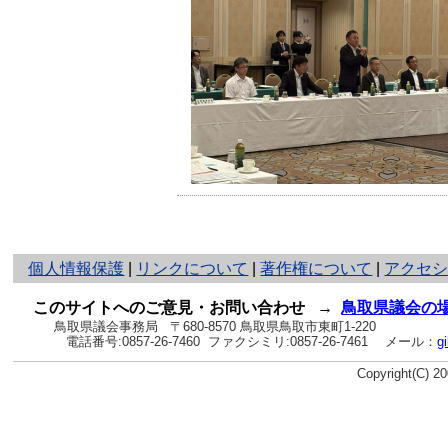
と
個人情報保護
|
リンクについて
|
著作権について
|
アクセ
り
ネ
このサイトへのご意見・お問い合わせ
→
鳥取県議会の
ッ
鳥取県議会事務局
〒680-8570 鳥取県鳥取市東町1-220
電話番号:
0857-26-7460
ファクシミリ:0857-26-7461
メール：
g
ト
へ
Copyright(C) 
の