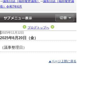
議長日誌（福田俊史議長）
議長日誌（福田俊史議
長）令和7年6月
ブログトップへ
2025年11月12日
2025年6月20日（金）
（議事整理日）
▲ページ上部に戻る
と
個人情報保護
|
リンクについて
|
著作権に
り
ついて
|
アクセシビリティ
ネ
このサイトへのご意見・お問い合わせ
ッ
→
鳥取県議会の場所
ト
鳥取県議会事務局
〒680-8570 鳥取県鳥取市東町1-220