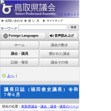
とりネット
Foreign Languages
音声読み上げ
ホーム
議会の動き
議会・議員
開かれた議会
記録・報告
議会その他
上へ
｜
議長日誌（福田俊史議長）令和
7年6月
現在の位置：
鳥取県議会
議会・議員
議長のページ