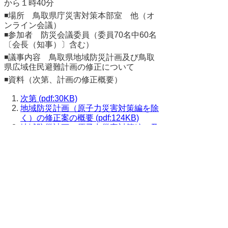
から１時40分
◾場所 鳥取県庁災害対策本部室 他（オ
ンライン会議）
◾参加者 防災会議委員（委員70名中60名
〔会長（知事）〕含む）
◾議事内容 鳥取県地域防災計画及び鳥取
県広域住民避難計画の修正について
◾資料（次第、計画の修正概要）
次第 (pdf:30KB)
地域防災計画（原子力災害対策編を除
く）の修正案の概要 (pdf:124KB)
地域防災計画（原子力災害対策編）及
び広域住民避難計画の修正概要
(pdf:344KB)