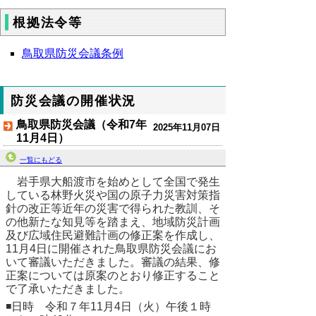
根拠法令等
鳥取県防災会議条例
防災会議の開催状況
鳥取県防災会議（令和7年
2025年11月07日
11月4日）
一覧にもどる
岩手県大船渡市を始めとして全国で発生
している林野火災や国の原子力災害対策指
針の改正等
近年の災害で得られた教訓、そ
の他新たな知見等を踏まえ
、地域防災計画
及び広域住民避難計画の修正案を作成し、
11月4日に開催された鳥取県防災会議にお
いて審議いただきました。審議の結果、修
正案については原案のとおり修正すること
で了承いただきました。
◾日時 令和７年11月4日（火）午後１時