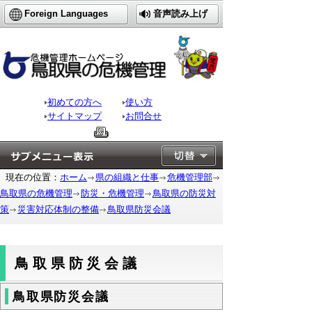
Foreign Languages
音声読み上げ
初めての方へ
使い方
サイトマップ
お問合せ
現在の位置：
ホーム
県の組織と仕事
危機管理部
鳥取県の危機管理
防災・危機管理
鳥取県の防災対
策
災害対応体制の整備
鳥取県防災会議
鳥取県防災会議
鳥取県防災会議