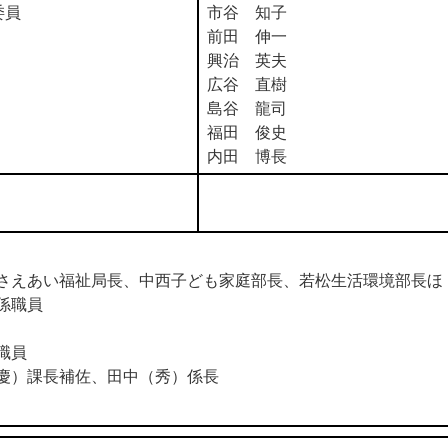
委員
市谷 知子
前田 伸一
興治 英夫
広谷 直樹
島谷 龍司
福田 俊史
内田 博長
えあい福祉局長、中西子ども家庭部長、若松生活環境部長ほ
係職員
職員
）課長補佐、田中（秀）係長