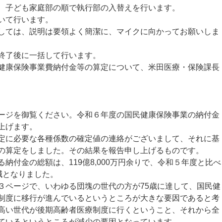
、子ども家庭部の順で執行部の入替えを行います。
いて行います。
ては、説明は要領よく簡潔に、マイクに向かってお願いしま
終了後に一括して行います。
康保険事業費納付金等の算定について、米田医療・保険課長
ジを御覧ください。令和６年度の国民健康保険事業の納付金
上げます。
に必要な各種係数の確定値の連絡がございまして、それに基
の算定をしました。その結果を報告申し上げるものです。
付金の総額は、119億8,000万円余りで、令和５年度と比べ
の減となりました。
ページで、いわゆる団塊の世代の方が75歳に達して、国民健
制度に移行が進んでいるというところが大きな要因であると考
高い世代が後期高齢者医療制度に行くということ、それから全
ているというところが減少の要因となっています。