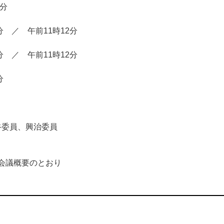
分
 ／ 午前11時12分
 ／ 午前11時12分
分
谷委員、興治委員
議概要のとおり