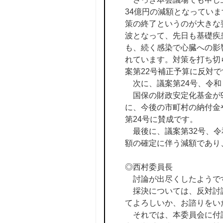
34億円の減額となってい
策の終了というのが大きな
波となって、先日も基礎疾
も、続く感染で心臓への影
れています。対策を打ち切
案第22号補正予算に反対で
次に、議案第24号、令和
国保の財政安定化基金が9
に、今後の市町村の納付金
第24号に賛成です。
最後に、議案第32号、令
額の確定に伴う減額であり
◎西村委員長
討論が出尽くしたようで
採決については、反対討論
てよろしいか、お諮りをい
それでは、本委員会に付託