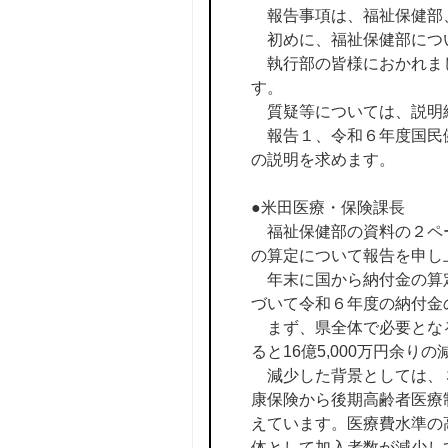
報告事項は、福祉保健部
初めに、福祉保健部につ
執行部の皆様におかれまし
す。
質疑等については、説明
報告１、令和６年度国民健
の説明を求めます。
●米田医療・保険課長
福祉保健部の資料の２ペー
の算定について報告を申し
年末に国から納付金の算定
づいて令和６年度の納付金
まず、県全体で必要となる納
ると16億5,000万円余り
減少した背景としては、３
康保険から後期高齢者医療
えています。医療費水準の
体として加入者数が減少し