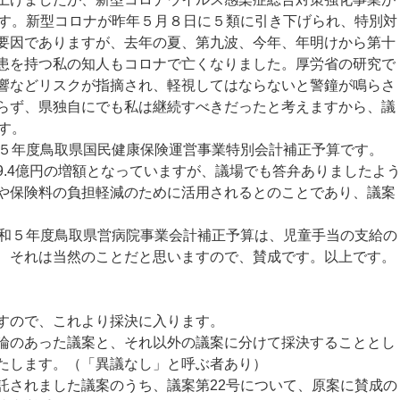
ます。新型コロナが昨年５月８日に５類に引き下げられ、特別対
要因でありますが、去年の夏、第九波、今年、年明けから第十
患を持つ私の知人もコロナで亡くなりました。厚労省の研究で
響などリスクが指摘され、軽視してはならないと警鐘が鳴らさ
らず、県独自にでも私は継続すべきだったと考えますから、議
す。
５年度鳥取県国民健康保険運営事業特別会計補正予算です。
.4億円の増額となっていますが、議場でも答弁ありましたよ
や保険料の負担軽減のために活用されるとのことであり、議案
和５年度鳥取県営病院事業会計補正予算は、児童手当の支給の
、それは当然のことだと思いますので、賛成です。以上です。
すので、これより採決に入ります。
のあった議案と、それ以外の議案に分けて採決することとし
たします。（「異議なし」と呼ぶ者あり）
されました議案のうち、議案第22号について、原案に賛成の