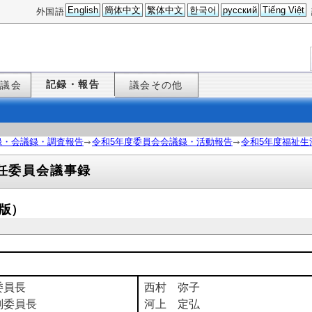
English
簡体中文
繁体中文
한국어
русский
Tiếng Việt
外国語
記録・報告
た議会
議会その他
録・会議録・調査報告
令和5年度委員会会議録・活動報告
令和5年度福祉生
任委員会議事録
定版）
委員長
西村 弥子
副委員長
河上 定弘