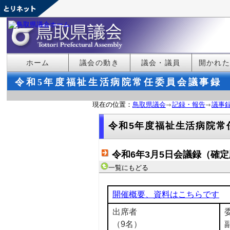
ホーム
議会の動き
議会・議員
開かれ
令和5年度福祉生活病院常任委員会議事録
現在の位置：
鳥取県議会
記録・報告
議事
令和5年度福祉生活病院常
令和6年3月5日会議録（確
一覧にもどる
開催概要、資料はこちらです
出席者
（9名）