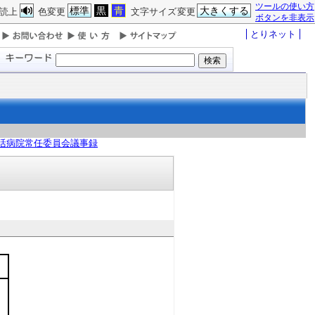
ツールの使い方
標準
黒
青
大きくする
読上
色変更
文字サイズ変更
ボタンを非表示
とりネット
活病院常任委員会議事録