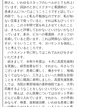
師さん、いわゆるスタッフのレベルがとても向上し
ています。回診のときにドクターと看護師が、この
患者さんについてはこうこうこうですと話している
内容で、ちょっと私も不勉強なのですが、私が知ら
ない言葉まで使っていると。それは私もびっくりし
ました。この３年間で質を向上させてくれたこと
は、きちんと評価しておかないといけないかなと思
っています。多分、ピカ一の看護師、スタッフが今
在籍していると思います。これは関係ない話なので
すが、そういうことで、今、ガバナンスを強化しよ
うと考えているところです。
ハラスメント等に対してはこれでおわびをさせて
いただきます。
続きまして、令和５年度は、４月に高度先進医療
を実施し、経営改善を行う、それから、今さらでは
ございますが、患者に優しく、働きやすく、地域に
なくてはならない、三方よしといった病院を目指す
ことを４月に職員に表明しました。高度先進医療と
しては、当院が東部地域の基幹病院であり、大学に
匹敵するようなことをしないといけないといったこ
とで、例えば、がん医療についてはロボット手術を
どんどん取り入れています。それから、その手術の
みならず、検査、放射線治療、いわゆる患者に優し
い治療を心がけるようにして、いろんなことを導入