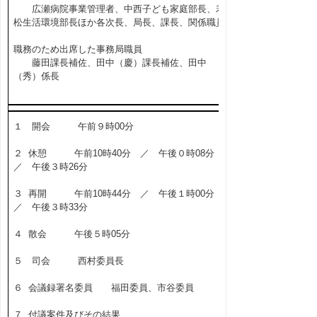
広瀬病院事業管理者、中西子ども家庭部長、若
松生活環境部長ほか各次長、局長、課長、関係職員
職務のため出席した事務局職員
藤田課長補佐、田中（慶）課長補佐、田中
（秀）係長
１ 開会 午前９時00分
２ 休憩 午前10時40分 ／ 午後０時08分
／ 午後３時26分
３ 再開 午前10時44分 ／ 午後１時00分
／ 午後３時33分
４ 散会 午後５時05分
５ 司会 西村委員長
６ 会議録署名委員 福田委員、市谷委員
７ 付議案件及びその結果