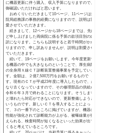
に機器更新に伴う購入、収入予算になりますので、
御確認いただければと思います。
おめくりいただきまして10ページ、11ページは病
院局総務課の事務的経費になりますので、説明は割
愛させていただきます。
続きまして、12ページから18ページまでは、先ほ
ど申し上げました両病院に係る予算の款項目別の内
訳になります。こちらも説明すると若干時間がかか
りますので、申し訳ありませんが、説明は割愛させ
ていただきます。
続いて、19ページをお願いします。今年度更新す
る機器の中でも大きなものということで、厚生病院
の全身用Ｘ線ＣＴ診断装置整備事業を予定していま
す。金額は、２億7,500万円をお願いするもので
す。現有のＣＴが平成23年度に導入したもので、か
なり古くなっていますので、その修理部品の供給が
令和６年３月で終わることになります。そうします
と壊れたら対応ができないので、更新整備しようと
いうものです。新しいＣＴを導入することによっ
て、３の一番下のところに掲げていますが、機器の
性能が強化されて診断能力が上がる、被曝線量が抑
えられる、検査時間が短くなるといった効果が出て
くると考えているところです。
続いて、20ページは、当初予算に係るキャッシュ