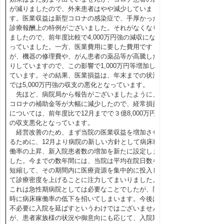
が減りましたので、外来患者はやや減少していま
す。医業収益は新型コロナの感染症で、手厚かった
診療報酬上の特例がございました。それがなくなり
ましたので、前年度比較で4,000万円強の減収にな
っていました。一方、医業費用に要した費用です
が、機器の修理費や、がん患者の薬品等が高騰した
りしていますので、この影響で1,000万円等増加し
ています。その結果、医業損益は、年末までの状況
では5,000万円強の収支の悪化となっています。
先ほど、病院局から報告がございましたように、
コロナの補助金等が大幅に減少したので、経常損益
については、前年度比で12月までで３億8,000万円
の収支悪化となっています。
経営改善のため、まず当院の医業収益を増加させ
るために、12月より病院の新しい方針として病床稼
働率の上昇、新入院患者数の増加を新たに設定しま
した。今までの数年間には、当院は平均在院日数を
短縮して、その期間内に医療資源を集中的に投入し
て診療密度を上げることに注力してまいりました。
これは急性期病院としては必要なことでしたが、同
時に病床稼働率の低下を招いてしまいます。今後は
不必要に入院を延ばすというわけではございません
が、患者家族様の状況や御意向にも応じて、入院期