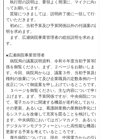
執行部の説明は、要領よく簡潔に、マイクに向か
ってお願いします。
質疑につきましては、説明終了後に一括して行っ
ていただきます。
初めに、当初予算及び予算関係以外の付議案の説
明を求めます。
まず、広瀬病院事業管理者の総括説明を求めま
す。
●広瀬病院事業管理者
病院局の議案説明資料、令和６年度当初予算等関
係を御覧ください。まず、２ページをお願いしま
す。今回、病院局からは、議案３件、当初予算及び
権利の放棄について及び企業職員の定数条例の一部
改正について御提案を申し上げているところです。
３ページを御覧ください。主な内容について申し
上げます。まず、予算関係ですが、中央病院につい
て、電子カルテに関連する機器が老朽化しており、
その更新。あるいは、看護師業務の業務効率化に係
るシステムを改修して充実を図ることを検討してい
ます。中央病院においてはガンマカメラ、あるいは
デジタルマンモグラフィーといった高性能な機器に
更新する予算を考えているところです。
厚生病院については、現在、中国電力からの引込