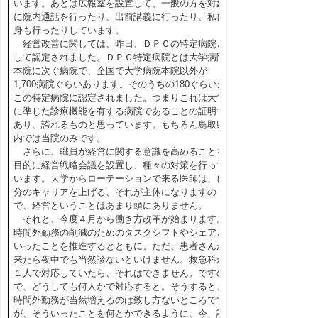
います。あとは広報室を設置して、一般の方を対象
に院内通話を行ったり、出前講義に行ったり、私自
身も行ったりしています。
経営改善に関しては、昨日、ＤＰＣの特定病院と
して認定されました。ＤＰＣ特定病院とは大学病院
本院に次ぐ病院で、全国で大学病院本院以外が
1,700病院ぐらいあります。そのうちの180ぐらいが
この特定病院に認定されました。つまりこれは大学
に準じた診療機能を有する病院であることの証明で
あり、誇れるものと思っています。もちろん鳥取県
内では当院のみです。
さらに、職員が経営に関する意識を高めることを
目的に経営戦略会議を設置し、種々の対策を行って
います。大学からローテーションで来る医師は、自
分のキャリアを上げる、それが主体になりますの
で、経営ということはあまり頭にありません。
それと、今度４月から働き方改革が始まります。
時間外勤務の削減のためのタスクシフトやシェアと
いったことを推進するとともに、ただ、患者さんが
来たら夜中でも当然診ないといけません。救急科が
１人で対応していたら、それはできません。ですの
で、どうしても何人かで対応すると。そうすると、
時間外勤務が当然増えるのは致し方ないところです
が、そういったことを何とかできるように、今、試