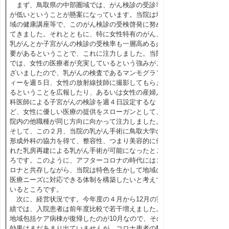
まず、鳥取県の中部圏域では、がん検診の受診率
が低いということが懸案になっています。当院は地
域の健康講座等で、このがん検診の受検啓発に努め
てきました。それとともに、特に女性特有のがん、
乳がんとか子宮がんの検診の受検率も一層高める必
要があるということで、これに注力しました。当院
では、女性の医療者が充実しているという強みがご
ざいましたので、乳がんの検査であるマンモグラフ
ィーを週５日、女性の放射線技師に撮影してもらえ
るということを広報したり、あるいは女性の産婦人
科医師による子宮がんの検診を週４日設定するな
ど、女性に優しい医療の提供をスローガンとして、
院内の他職種が同じ方向に向かって注力しました。
そして、この２月、当院の乳がん手術に鳥取大学の
形成外科の協力を得て、整容性、つまり美容的に優
れた乳房再建による乳がん手術が可能になったとこ
ろです。このように、アフターコロナの時代にはコ
ロナと共存しながら、当院は特色を生かして地域の
医療ニーズに対応できる体制を構築したいと考えて
いるところです。
次に、経営状況です。今年度の４月から12月の実
績では、入院患者は前年度比較で若干増えました。
地域包括ケア病棟が復帰したのが10月なので、その
効果はまだあまり出ていませんが、コロナ患者の数