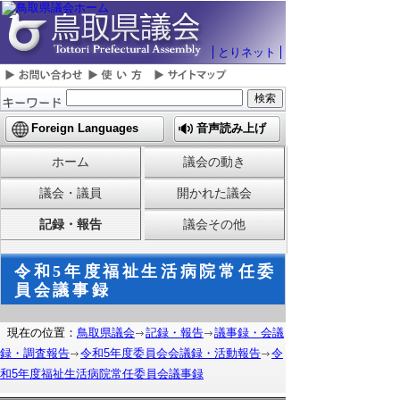
とりネット
Foreign Languages
音声読み上げ
ホーム
議会の動き
議会・議員
開かれた議会
記録・報告
議会その他
令和5年度福祉生活病院常任委
員会議事録
現在の位置：
鳥取県議会
記録・報告
議事録・会議
録・調査報告
令和5年度委員会会議録・活動報告
令
和5年度福祉生活病院常任委員会議事録