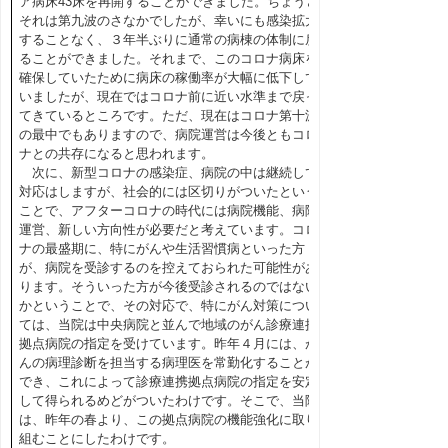
ア病床43床を再開することができました。ちょうど
それは第九波のさなかでしたが、幸いにも感染拡大
することなく、３年半ぶりに通常の病棟の体制に戻
ることができました。それまで、このコロナ病床を
確保していたために病床の稼働率が大幅に低下して
いましたが、現在ではコロナ前に近い水準まで戻っ
てきているところです。ただ、現在はコロナ第十波
の最中でもありますので、病院運営は今後ともコロ
ナとの共存になると思われます。
次に、新型コロナの感染症、病院の中は継続して
対応はしますが、社会的には区切りがついたという
ことで、アフターコロナの時代には病院機能、病院
運営、新しい方向性が必要だと考えています。コロ
ナの最盛期に、特にがんや生活習慣病といった方
が、病院を受診するのを控えておられた可能性があ
ります。そういった方が今後受診されるのではない
かということで、その対応で、特にがん対策につい
ては、当院は中央病院と並んで地域のがん診療連携
拠点病院の指定を受けています。昨年４月には、が
んの病理診断を担当する病理医を常勤化することが
でき、これによって診療連携拠点病院の指定を安定
して得られるめどがついたわけです。そこで、当院
は、昨年の春より、この拠点病院の機能強化に取り
組むことにしたわけです。