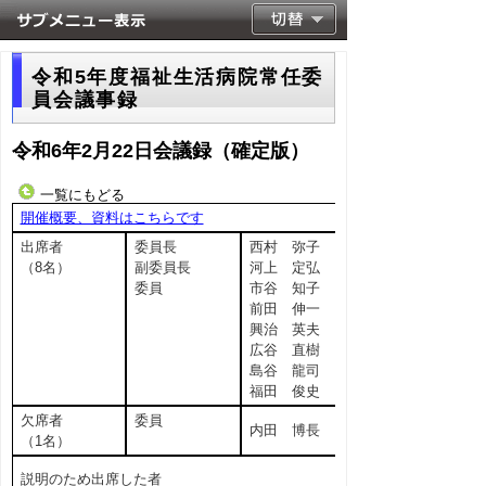
令和5年度福祉生活病院常任委
員会議事録
令和6年2月22日会議録（確定版）
一覧にもどる
開催概要、資料はこちらです
出席者
委員長
西村 弥子
（8名）
副委員長
河上 定弘
委員
市谷 知子
前田 伸一
興治 英夫
広谷 直樹
島谷 龍司
福田 俊史
欠席者
委員
内田 博長
（1名）
説明のため出席した者