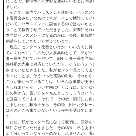
たことで、救命士の方が心を痛めているとお聞きし
ました。
そこで、院内でハラスメント連絡会、ハラスメン
ト委員会みたいなものですが、そこで検討していた
だいて、ハラスメントに該当するのではないかとい
うことで報告させていただきました。実際にそれが
本当にハラスメントになるのかは、今後、病院局で
判断をしていきたいと考えています。
現在、センターを改善というか、いい方向に持っ
ていくために、このたび人事異動として、私がセン
ター長をさせていただいて、副センター長を当院の
外科系の先生に対応していただく、そういうふうに
させていただきました。私がセンター長としてまず
やったことは、そういった電話の対応、それから向
こうが嫌がっていることは、いろんな事情があるか
もしれませんが、いい方向に行くように、いわゆる
口の利き方、言い方をきちんとしましょうというこ
とは言っています。それで、その後、消防にお伺い
しましたが、救命士から、その後、困ったクレーム
は今のところ来ていないという報告を受けていま
す。
ただ、私がセンター長になって最初に、回診を一
緒にさせていただきました。その結果、私もあまり
よく分かっていなかったのかもしれませんが、看護