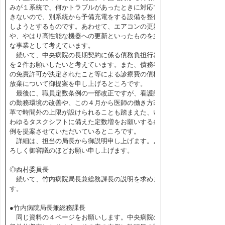
みが１系統で、何かトラブルがあったときに対応で
きないので、別系統から予備充電をする設備を整備
しようとするものです。あわせて、エアコンの更新
や、やはり高性能な機器への更新といったものを主
な事業として考えています。
続いて、中央病院の長期契約に係る債務負担行為
を２件お願いしたいと考えています。また、債務者
の免責許可が決定されたこと等による診療費の債権
放棄について御提案を申し上げるところです。
最後に、職員定数条例の一部改正ですが、看護師
の勤務環境の改善や、この４月から医師の働き方改
革で時間外の上限が設けられることも踏まえた、い
わゆるタスクシフトに備えた定数増をお願いする条
例を提案させていただいているところです。
詳細は、担当の局長から御説明申し上げます。よ
ろしく御審議のほどお願い申し上げます。
◎西村委員長
続いて、竹内病院局長兼総務課長の説明を求めま
す。
●竹内病院局長兼総務課長
同じ資料の４ページをお願いします。中央病院の