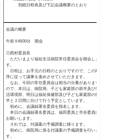
別紙日程表及び下記会議概要のとおり
会議の概要
午前９時00分 開会
◎西村委員長
ただいまより福祉生活病院常任委員会を開会しま
す。
日程は、お手元の日程のとおりですので、この順
序に従って議事を進めさせていただきます。
なお、今回の常任委員会は相当の分量があります
ので、本日は、病院局、子ども家庭部の前半及び生
活環境部、明日は福祉保健部及び子ども家庭部の後
半と２日間に分けて行う予定としています。
初めに、会議録署名委員を指名します。
本日の会議録署名委員は、福田委員と市谷委員に
お願いします。
それでは、付議案の予備調査に移ります。
初めに、病院局に係る付議案の予備調査を行いま
す。