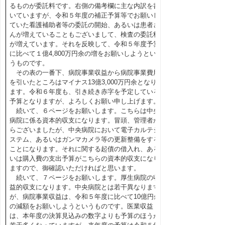
るものが委託料です。右側の備考欄に主な内訳を書
いていますが、令和５年度の補正予算等でお願いし
ていた看護補助者等の委託の開始、あるいは患者さ
んが増えていることもございまして、検査の委託料
が増えています。それを反映して、令和５年度予算
に比べて１億4,800万円余の増をお願いしようとい
うものです。
その表の一番下、病院事業収益から病院事業費用
を引いたところはマイナス13億3,000万円余となり
ます。令和６年度も、引き続き赤字を予定している
予算となりますが、よろしくお願い申し上げます。
続いて、６ページをお願いします。こちらは中央
病院に係る資本的収支になります。冒頭、管理者か
らございましたが、中央病院において電子カルテシ
ステム、あるいはガンマカメラ等の更新整備をする
ことになります。それに関する起債の借入れ、ある
いは購入費の支出予算がこちらの資本的収支になり
ますので、御確認いただければと思います。
続いて、７ページをお願いします。厚生病院の収
益的収支になります。中央病院とは若干異なります
が、病院事業収益は、令和５年度に比べて10億円余
の減額をお願いしようというものです。医業収益
は、本年度の決算見込みの数字よりも予算のほうが