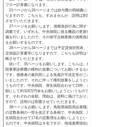
フロー計算書になります。
21ページから26ページまでは給与費の明細書にな
りますので、こちらも、すみませんが、説明は割愛
させていただきます。
27ページをお願いします。債務負担行為に関する
調書です。いずれも、中央病院に係る機器の更新整
備を行いましたので、その保守点検業務の債務負担
をお願いするものです。
28ページから34ページまでは予定貸借対照表、予
定損益計算書等になりますので、こちらも説明は省
略させていただきます。
続いて、35ページをお願いします。こちらは、病
院事業診療費の権利の放棄についてお願いするもの
です。債務者の裁判所による免責許可決定等がござ
いましたので、それに伴って権利放棄をしようとい
うものです。中央病院、厚生病院合わせて23件、金
額にして約318万円余をお願いしようというもので
す。それぞれの金額、理由は、資料に掲げておりま
すので、説明のは割愛させていただきます。
38ページをお願いします。鳥取県病院局企業職員
の定数条例の一部を改正する条例で、中央病院、厚
生病院合わせて17名の定数増をお願いしようという
ものです。中央病院は８名ですが、地域連携強化に