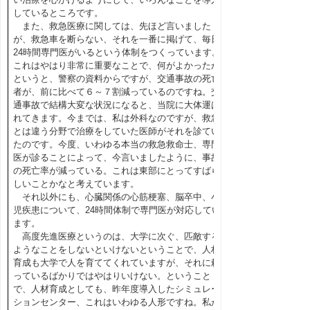
しているところです。
また、救急医療に関しては、先ほど言いました
が、救急車を断らない、それを一番に掲げて、毎日
24時間専門医がいるという体制をつくっています。
これはやはり非常に重要なことで、何がよかったか
というと、警察の資料からですが、交通事故の死亡
者が、前に比べて６～７割減っているのですね。交
通事故で結構大変な状況になると、当院に大体運ば
れてきます。今までは、私は外科なのですが、救急
とは違う分野で治療をしていた医師がそれを診てい
たのです。今度、いわゆる本当の救急救命士、専門
医が診ることによって、今言いましたように、事故
の死亡率が減っている。これは東部にとってすばら
しいことかなと考えています。
それ以外にも、心臓関係の心筋梗塞、脳卒中、小
児疾患について、24時間体制で専門医が対応してい
ます。
高度先進医療というのは、大学に次ぐ、匹敵する
ようなことをしないといけないということで、人材
育成も大学で人を育ててくれていますが、それに頼
っているばかりではやはりいけない。ということ
で、人材育成としても、昨年度導入したシミュレー
ションセンター、これはいわゆる人形ですね。私が