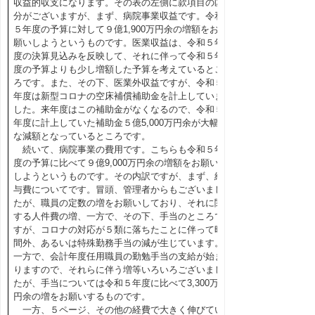
収益的収支になります。その表の左側に款項目の区
分がございますが、まず、病院事業収益です。令和
５年度の予算に対して９億1,900万円余の増額をお
願いしようというものです。医業収益は、令和５年
度の決算見込みを反映して、それに伴って令和５年
度の予算よりも少し増額した予算を考えているとこ
ろです。また、その下、医業外収益ですが、令和５
年度は新型コロナの空床補償補助金を計上していま
した。来年度はこの補助金がなくなるので、令和５
年度に計上していた補助金５億5,000万円余が大幅
な減額となっているところです。
続いて、病院事業の費用です。こちらも令和５年
度の予算に比べて９億9,000万円余の増額をお願い
しようというものです。その内訳ですが、まず、給
与費についてです。冒頭、管理者からもございまし
たが、職員の定数の増をお願いしており、それに関
する人件費の増、一方で、その下、手当のところで
すが、コロナの対応が５類に落ちたことに伴って時
間外、あるいは特殊勤務手当の減が生じています。
一方で、会計年度任用職員の勤勉手当の支給が始ま
りますので、それらに伴う増等いろいろございまし
たが、手当については令和５年度に比べて3,300万
円余の増をお願いするものです。
一方、５ページ、その他の経費で大きく伸びてい