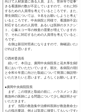
向けて人材派遣に係る人員、また、育休等で従事で
きる看護師の数が不足していますので、それに対応
するための人員増を考えているところです。また、
厚生病院については、９名をお願いしようと考えて
いるところです。中央病院と同様で、看護師不足に
対応するための人員増、あるいは医師のタスクシフ
ト、心臓エコー等の検査の需要が増えていますの
で、それに対応するための人員増を考えているとこ
ろです。
右側は新旧対照表になりますので、御確認いただ
ければと思います。
◎西村委員長
続いて、本日は、廣岡中央病院長と花木厚生病院
長においでいただいています。順次、各病院の現状
と令和６年度に向けた取組について簡潔に御説明を
いただきたいと思います。よろしくお願いします。
●廣岡中央病院院長
まず、この現状と取組の前に、ハラスメント及び
救急科の医師による問題について少し御説明させて
いただきます。
まず、当院の救急集中治療科医師が救急救命士か
らの指示要請、例えば気管に挿管してもいいですか