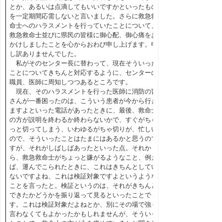
とか、あるいは点滴してもいいですかといったもの
を一定期間応需しないと言いました。さらに救急救
命士へのハラスメントを行っていたことについて、
救急救命士並びに県民の皆様に御心配、御心痛をお
かけしましたことを心からおわび申し上げます。申
し訳ありませんでした。
私がそのセンター長に替わって、現在そういった
ことについてきちんと対応するように、センターの
職員、医師に周知しつつあるところです。
現在、そのハラスメントを行った医師に消防の皆
さんが一番困ったのは、こういう患者が今から行き
ますよといった電話があったときに、最後、救命士
の方が説明を終わるか終わらないかで、すぐがちゃ
っと切ってしまう、いわゆるがちゃ切りが、忙しい
ので、そういったことはたまにはあるかと思うので
すが、それがしばしばあったといった点。それか
ら、救急救命士がちょっと嫌がるようなこと、例え
ば、運んでこられたときに、これはきちんとしてい
ないですよね、これは検証対象ですよというような
ことを言ったと。検証というのは、それがきちんと
できたかどうかを振り返って見るといったことで
す。これは検証対象だよねとか、別にその場で強く
言わなくてもよかったかもしれませんが、そういっ