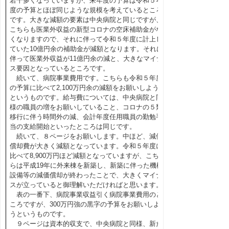
若干多くなっていますが、来年度の予算は令和５年
度の予算とほぼ同じような規模を考えているところ
です。大きな減額の要素は中央病院と同じですが、
こちらも医業外収益の新型コロナの空床補助金がな
くなりますので、それに伴って令和５年度に計上し
ていた10億円余の補助金が減額となります。それに
伴って医業外収益が11億円余の減と、大きなマイナ
ス要因となっているところです。
続いて、病院事業費用です。こちらも令和５年度
の予算に比べて2,100万円余の減額をお願いしよう
というものです。給与費については、中央病院と同
様の職員の増をお願いしていること、コロナの５類
移行に伴う時間外の減、会計年度任用職員の勤勉手
当の支給開始といったところは同じです。
続いて、８ページをお願いします。中ほど、減価
償却費が大きく減額となっています。令和５年度に
比べて8,900万円ほど減額となっていますが、こち
らは平成19年に外来棟を新築し、新築に伴った機械
設備等の減価償却が終わったことで、大きくマイナ
スが立っていると御理解いただければと思います。
表の一番下、病院事業収益引く病院事業費用のと
ころですが、300万円強の黒字の予算をお願いしよ
うというものです。
９ページは資本的収支で、中央病院と同様、新た