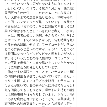
で、そういった方に広がらないようにきちんとしな
いといけない。それで、今度の４月から、感染症の
専門医の方が赴任していただけることになりまし
た。大体今までの歴史を振り返ると、10年から20年
に１回、パンデミックが起こっています。今後も必
ずまた起こりますので、そこに対応できるように感
染症対策はきちんとしていきたいと考えています。
次に、患者に優しい病院、今さらですが、それは
患者アンケートで不満が多かった、待ち時間を短縮
するための対応。例えば、フードコートがいろんな
ところにあると思うのですが、そういったところで
は時間になったらピッピッピッと鳴るものがありま
す。そういったことの導入検討や、コミュニケーシ
ョン不足で患者さんに嫌な思いをしていただかない
ように研修会を開催したりしています。
働きやすい病院ということで、ハラスメント相談
の周知を何度もさせていただいています。また、キ
ャリア支援、あるいは子ども参観日、お父さん、お
母さんが働いているのを子どもに見せてちょっと威
厳を回復してもらおうとか、縁の下の力持ちの職員
には院長表彰を行ったりしています。さらに、地域
に必要な病院を目指すということで、岩美病院、智
頭病院への診療支援といったことも経常的に行って