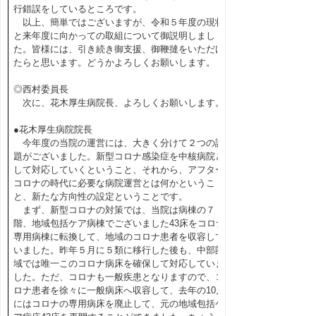
行錯誤をしているところです。
以上、簡単ではございますが、令和５年度の現状
と来年度に向かっての取組について御説明しまし
た。皆様には、引き続き御支援、御鞭撻をいただけ
たらと思います。どうかよろしくお願いします。
◎西村委員長
次に、花木厚生病院長、よろしくお願いします。
●花木厚生病院院長
今年度の当院の運営には、大きく分けて２つの課
題がございました。新型コロナ感染症を中核病院と
して対応していくということ、それから、アフター
コロナの時代に必要な病院運営とは何かというこ
と、新たな方向性の設定ということです。
まず、新型コロナの対策では、当院は病棟の７
階、地域包括ケア病棟でございました43床をコロナ
専用病棟に転換して、地域のコロナ患者を収容して
いました。昨年５月に５類に移行した後も、中部圏
域では唯一このコロナ病床を確保して対応していま
した。ただ、コロナも一般疾患となりますので、コ
ロナ患者を徐々に一般病床へ収容して、去年の10月
にはコロナの専用病床を廃止して、元の地域包括ケ