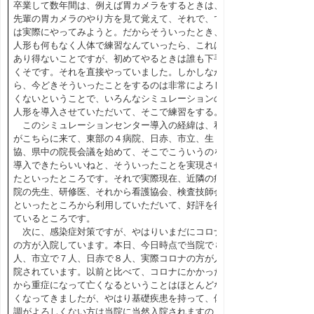
卒業して数年間は、例えば胃カメラをするときは、
先輩の胃カメラのやり方を見て覚えて、それで、で
は実際にやってみようと。だからそういったとき、
人形も何もなく人体で練習なんていったら、これは
あり得ないことですが、初めてやるときは誰も下手
くそです。それを直接やっていました。しかしなが
ら、今どきそういったことをするのは非常によろし
くないということで、いろんなシミュレーションの
人形を導入させていただいて、そこで練習をする。
このシミュレーションセンター導入の経緯は、私
がこちらに来て、東部の４病院、日赤、市立、生
協、県中の院長会議を始めて、そこでこういうのを
導入できたらいいねと、そういったことを実現させ
たといったところです。それで実際現在、近隣の病
院の先生、研修医、それから看護協会、検査技師会
といったところから利用していただいて、好評を得
ているところです。
次に、感染症対策ですが、やはりいまだにコロナ
の方が入院しています。本日、今日時点で当院で８
人、市立で７人、日赤で８人、実際コロナの方が入
院されています。以前と比べて、コロナにかかった
から重症になって亡くなるということはほとんどな
くなってきましたが、やはり基礎疾患を持って、体
調がよろしくない方は当院に当然入院されますの