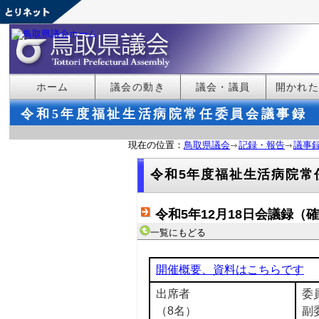
ホーム
議会の動き
議会・議員
開かれ
令和5年度福祉生活病院常任委員会議事録
現在の位置：
鳥取県議会
記録・報告
議事
令和5年度福祉生活病院常
令和5年12月18日会議録（
一覧にもどる
開催概要、資料はこちらです
出席者
委
（8名）
副