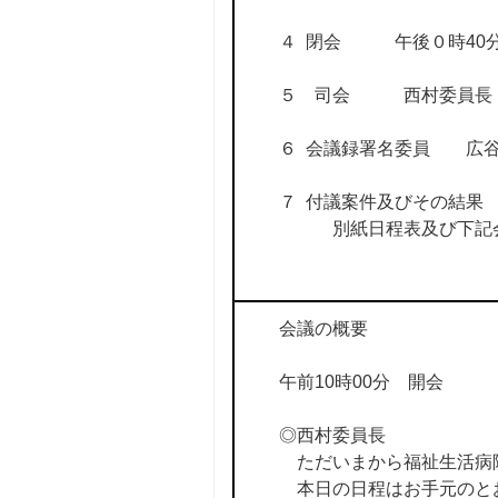
４ 閉会 午後０時40
５ 司会 西村委員長
６ 会議録署名委員 広
７ 付議案件及びその結果
別紙日程表及び下記会
会議の概要
午前10時00分 開会
◎西村委員長
ただいまから福祉生活病
本日の日程はお手元のとお