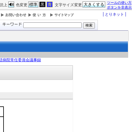
ツールの使い方
標準
黒
青
大きくする
読上
色変更
文字サイズ変更
ボタンを非表示
とりネット
活病院常任委員会議事録