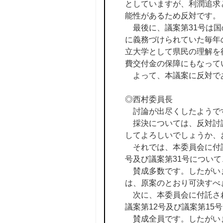
としていますが、利潤追求
能性があるため反対です。
最後に、議案第31号は国
に義務づけられていた毎年
立大学として県民の理解を
費交付金の保障にもなって
よって、本議案に反対で
◎西村委員長
討論が出尽くしたようで
採決については、反対討論
してよろしいでしょうか、
それでは、本委員会に付託
号及び議案第31号につい
賛成多数です。したがいま
は、原案のとおり可決すべ
次に、本委員会に付託され
議案第12号及び議案第1
賛成全員です。したがいま