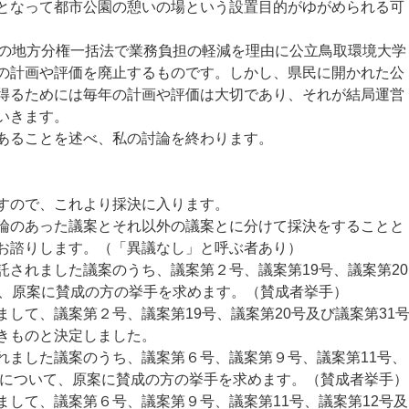
となって都市公園の憩いの場という設置目的がゆがめられる可
の地方分権一括法で業務負担の軽減を理由に公立鳥取環境大学
の計画や評価を廃止するものです。しかし、県民に開かれた公
得るためには毎年の計画や評価は大切であり、それが結局運営
いきます。
あることを述べ、私の討論を終わります。
すので、これより採決に入ります。
のあった議案とそれ以外の議案とに分けて採決をすることと
お諮りします。（「異議なし」と呼ぶ者あり）
されました議案のうち、議案第２号、議案第19号、議案第20
て、原案に賛成の方の挙手を求めます。（賛成者挙手）
して、議案第２号、議案第19号、議案第20号及び議案第31
きものと決定しました。
ました議案のうち、議案第６号、議案第９号、議案第11号、
5号について、原案に賛成の方の挙手を求めます。（賛成者挙手）
して、議案第６号、議案第９号、議案第11号、議案第12号及