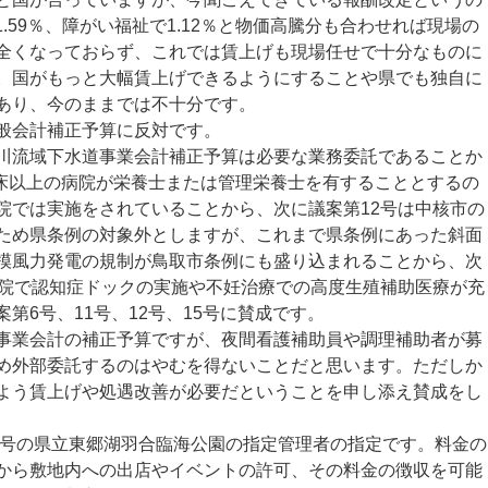
1.59％、障がい福祉で1.12％と物価高騰分も合わせれば現場の
全くなっておらず、これでは賃上げも現場任せで十分なものに
。国がもっと大幅賃上げできるようにすることや県でも独自に
あり、今のままでは不十分です。
般会計補正予算に反対です。
流域下水道事業会計補正予算は必要な業務委託であることか
00床以上の病院が栄養士または管理栄養士を有することとするの
院では実施をされていることから、次に議案第12号は中核市の
ため県条例の対象外としますが、これまで県条例にあった斜面
模風力発電の規制が鳥取市条例にも盛り込まれることから、次
病院で認知症ドックの実施や不妊治療での高度生殖補助医療が充
第6号、11号、12号、15号に賛成です。
業会計の補正予算ですが、夜間看護補助員や調理補助者が募
め外部委託するのはやむを得ないことだと思います。ただしか
よう賃上げや処遇改善が必要だということを申し添え賛成をし
0号の県立東郷湖羽合臨海公園の指定管理者の指定です。料金の
から敷地内への出店やイベントの許可、その料金の徴収を可能