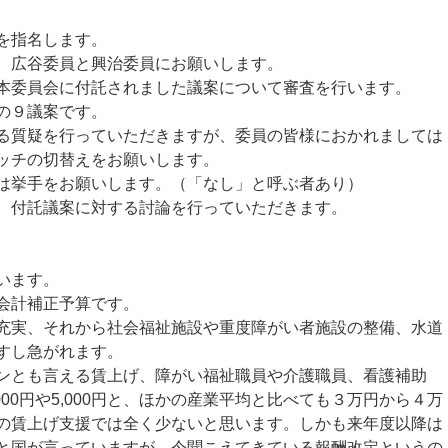
を指名します。
、広谷委員と興治委員にお願いします。
本委員会に付託されました議案について審査を行います。
の９議案です。
質疑を行っていただきますが、委員の皆様におかれましては
ッチの切替えをお願いします。
は挙手をお願いします。（「なし」と呼ぶ者あり）
、付託議案に対する討論を行っていただきます。
います。
会計補正予算です。
実、それから社会福祉施設や重度障がい者施設の整備、水道
すし急がれます。
ンとも言える賃上げ、障がい福祉職員や介護職員、看護補助
000円や5,000円と、ほかの産業平均と比べても３万円から４万
の賃上げ支援では全く少ないと思います。しかも来年度以降は
と国が言っていますが、今聞こえてきている報酬改定というの