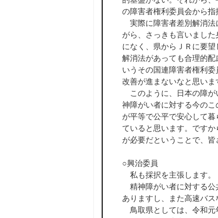
の障害者権利委員会から指
実際に障害者差別解消法に
がら、さっきも言いました
になく、県からＪＲに要望
解消法があっても合理的配
いうその国連障害者権利委
改善が進まないなと思いま
このように、日本の障がい
神障がい者に対する今のこ
が平等で公平で安心して暮
ていると思います。ですか
が必要だということで、皆
○興治委員
私も採択を主張します。
精神障がい者に対する公共
ありますし、また高速バス
鳥取県としては、令和元年