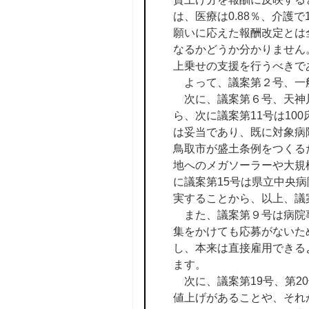
は、医療は0.88％、介護で
願いに応えた報酬改定とは
なるかどうか分かりません
上乗せの支援を行うべきで
よって、議案第２号、一
次に、議案第６号、天神川
ら、次に議案第11号は1
は妥当であり、既に対象病
鳥取市が盛土条例をつくる
地へのメガソーラーや大規
に議案第15号は県立中央
実することから、以上、議案
また、議案第９号は病院事
集をかけても応募がないた
し、本来は直接雇用できる
ます。
次に、議案第19号、第2
値上げがあることや、それ