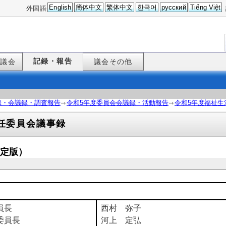
English
簡体中文
繁体中文
한국어
русский
Tiếng Việt
外国語
記録・報告
た議会
議会その他
録・会議録・調査報告
令和5年度委員会会議録・活動報告
令和5年度福祉生
任委員会議事録
確定版）
員長
西村 弥子
委員長
河上 定弘