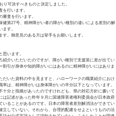
とおり可決すべきものと決定しました。
査を行います。
の審査を行います。
健第27号、精神障がい者の障がい種別の違いによる差別の解
います。
ます。御意見のある方は挙手をお願いします。
と思います。
紹介いただいたのですが、障がい種別で支援策に差が出てい
ー割引が身体や知的障がいにはあるのに精神障がいにはありま
だいた資料の中を見ますと、ハローワークの職業紹介におけ
職率は、精神障がいは身体障がいの半分以下となっています。
十分と指摘があったのですけれども、県の対応方針に書いて
には記述があった昨年９月に国連障害者権利委員会が日本政府
ていることがあるのです。日本の障害者差別解消法ができてい
確立していない。それから、合理的配慮をせよというものの法
手話が公式言語として認知されていない。こうしたことが国連