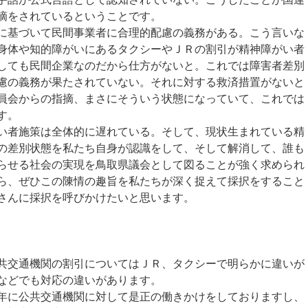
摘をされているということです。
基づいて民間事業者に合理的配慮の義務がある。こう言いな
身体や知的障がいにあるタクシーやＪＲの割引が精神障がい者
しても民間企業なのだから仕方がないと。これでは障害者差別
慮の義務が果たされていない。それに対する救済措置がないと
員会からの指摘、まさにそういう状態になっていて、これでは
す。
者施策は全体的に遅れている。そして、現状生まれている精
の差別状態を私たち自身が認識をして、そして解消して、誰も
らせる社会の実現を鳥取県議会として図ることが強く求められ
ら、ぜひこの陳情の趣旨を私たちが深く捉えて採択をすること
さんに採択を呼びかけたいと思います。
交通機関の割引についてはＪＲ、タクシーで明らかに違いが
などでも対応の違いがあります。
に公共交通機関に対して是正の働きかけをしておりますし、