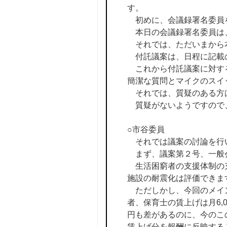
す。
初めに、会議録署名委員
本日の会議録署名委員は
それでは、ただいまから
付託議案は、日程に記載
これから付託議案に対する
簡潔な質問とマイクのスイ
それでは、質疑のある方
質疑がないようですので
○市谷委員
それでは議案の討論を行
まず、議案第２号、一般
生活困窮者の支援体制の充
施設の耐震化は評価できま
ただしかし、今回のメイ
者、保育士の賃上げは月6,
円も差があるのに、今のこ
賃上げ分を報酬に反映する