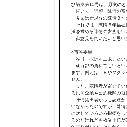
び議案第15号は、原案の
続いて、請願・陳情の審
今回は新規分の陳情３件
それでは、陳情５年福祉保
消を求める陳情の審査を行
御意見を伺いたいと思い
○市谷委員
私は、採択を主張したい
執行部の資料でもいろいろ
ます。例えばＪＲやタクシ
せん。
また、陳情者が寄せていた
る民間企業や公的機関の就
陳情提出者からも記述が不
いなかったのですが、陳情
に対していろいろ指摘をし
るのだけれども救済手続が
的基盤がない。それから、