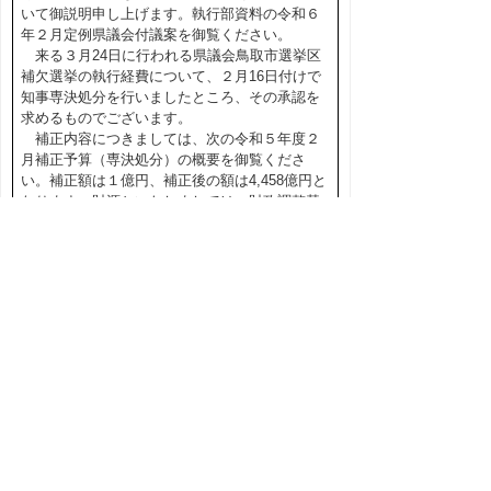
いて御説明申し上げます。執行部資料の令和６
年２月定例県議会付議案を御覧ください。
来る３月24日に行われる県議会鳥取市選挙区
補欠選挙の執行経費について、２月16日付けで
知事専決処分を行いましたところ、その承認を
求めるものでございます。
補正内容につきましては、次の令和５年度２
月補正予算（専決処分）の概要を御覧くださ
い。補正額は１億円、補正後の額は4,458億円と
なります。財源といたしましては、財政調整基
金の取り崩しで対応いたします。
私からの説明は以上です。
◎広谷委員長
ただいまの説明につきまして、質問はござい
ますでしょうか。（「なし」と呼ぶ者あり）
ないようですので、次に、その他ですが、委
員の皆様で何かありますでしょうか。（「な
し」と呼ぶ者あり）
意見がないようですので、以上で終わりま
す。次回の議会運営委員会は、３月11日、午前
９時30分から会議規則の一部改正等について協
議を行いますので、よろしくお願いいたしま