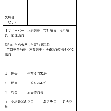
欠席者
（なし）
オブザーバー 正副議長 市谷議員 福浜議
員 前住議員
職務のため出席した事務局職員
寺口事務局長 遠藤議事・法務政策課長外関係
職員
１ 開会 午前９時31分
２ 閉会 午前９時32分
３ 司会 広谷委員長
４ 会議録署名委員 島谷委員 銀杏委
員