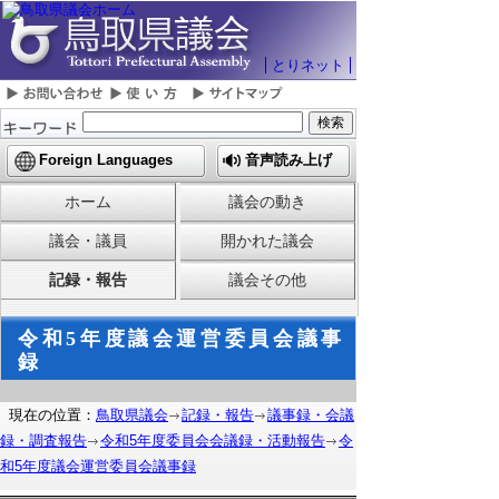
とりネット
Foreign Languages
音声読み上げ
ホーム
議会の動き
議会・議員
開かれた議会
記録・報告
議会その他
令和5年度議会運営委員会議事
録
現在の位置：
鳥取県議会
記録・報告
議事録・会議
録・調査報告
令和5年度委員会会議録・活動報告
令
和5年度議会運営委員会議事録