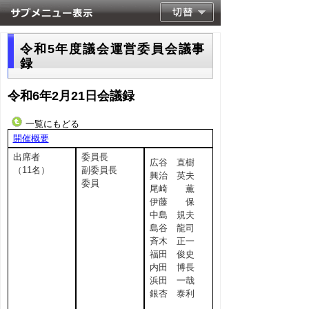
令和5年度議会運営委員会議事
録
令和6年2月21日会議録
一覧にもどる
開催概要
出席者
委員長
広谷 直樹
（11名）
副委員長
興治 英夫
委員
尾崎 薫
伊藤 保
中島 規夫
島谷 龍司
斉木 正一
福田 俊史
内田 博長
浜田 一哉
銀杏 泰利