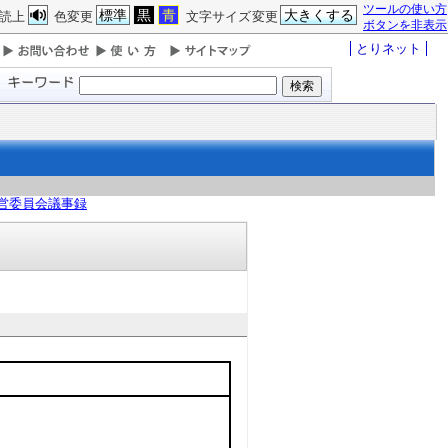
ツールの使い方
標準
黒
青
大きくする
読上
色変更
文字サイズ変更
ボタンを非表示
とりネット
営委員会議事録