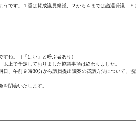
うです。１番は賛成議員発議、２から４までは議運発議、５
ですね。（「はい」と呼ぶ者あり）
、以上で予定しておりました協議事項は終わりました。
明日、午前９時30分から議員提出議案の審議方法について、
会を閉会いたします。