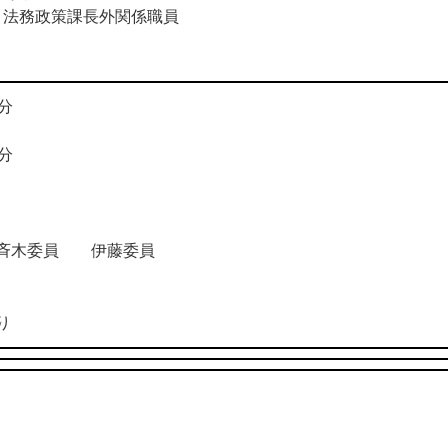
法務政策課長外関係職員
分
分
斉木委員 伊藤委員
り