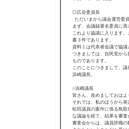
◎広谷委員長
ただいまから議会運営委員
まず、会議録署名委員に斉
これより協議に入ります。
書３件であります。
資料１は代表者会議で協議
つきましては、自民党から
ものであります。
このことにつきまして、議
浜崎議長。
○浜崎議長
皆さん、改めましておはよ
それでは、私のほうから発
松田議員の案件に係る鳥取
な議論を経て、結果を審査
審査会からは、議員辞職の