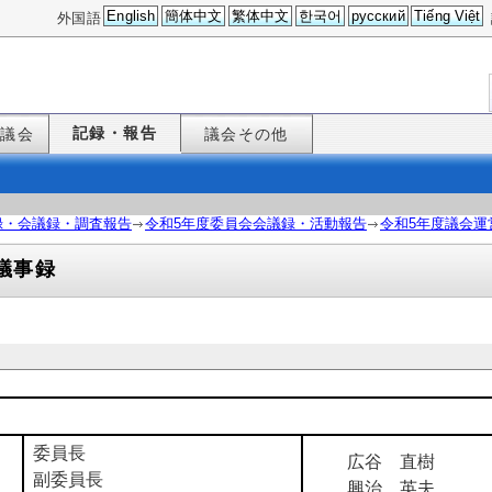
English
簡体中文
繁体中文
한국어
русский
Tiếng Việt
外国語
記録・報告
た議会
議会その他
録・会議録・調査報告
令和5年度委員会会議録・活動報告
令和5年度議会運
議事録
委員長
広谷 直樹
副委員長
興治 英夫