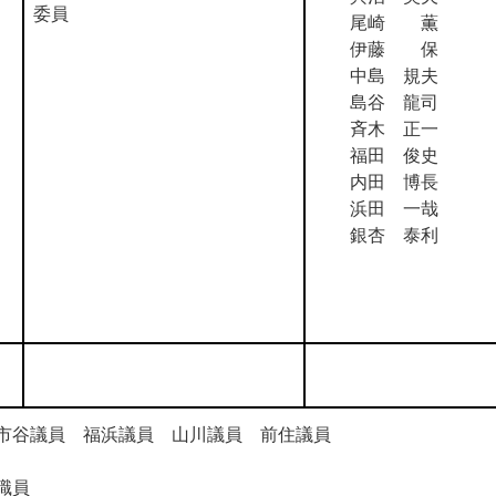
委員
尾崎 薫
伊藤 保
中島 規夫
島谷 龍司
斉木 正一
福田 俊史
内田 博長
浜田 一哉
銀杏 泰利
市谷議員 福浜議員 山川議員 前住議員
職員