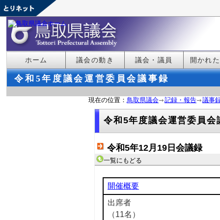
ホーム
議会の動き
議会・議員
開かれ
令和5年度議会運営委員会議事録
現在の位置：
鳥取県議会
記録・報告
議事
令和5年度議会運営委員会
令和5年12月19日会議録
一覧にもどる
開催概要
出席者
（11名）