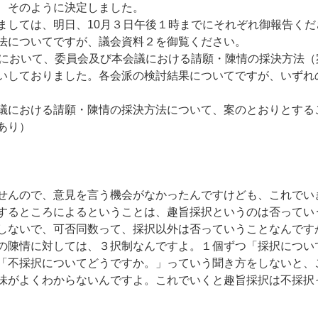
、そのように決定しました。
ましては、明日、10月３日午後１時までにそれぞれ御報告くだ
法についてですが、議会資料２を御覧ください。
会において、委員会及び本会議における請願・陳情の採決方法
いしておりました。各会派の検討結果についてですが、いずれ
議における請願・陳情の採決方法について、案のとおりとする
あり）
んので、意見を言う機会がなかったんですけども、これでい
するところによるということは、趣旨採択というのは否ってい
しないで、可否同数って、採択以外は否っていうことなんです
の陳情に対しては、３択制なんですよ。１個ずつ「採択につい
「不採択についてどうですか。」っていう聞き方をしないと、
味がよくわからないんですよ。これでいくと趣旨採択は不採択