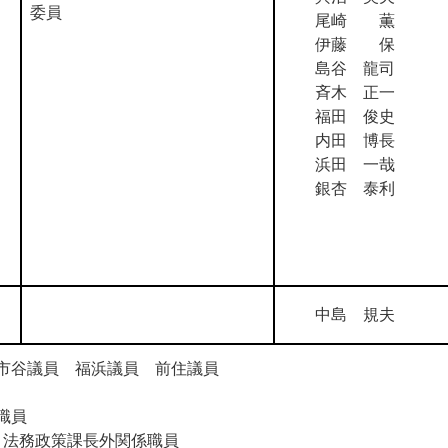
委員
尾崎 薫
伊藤 保
島谷 龍司
斉木 正一
福田 俊史
内田 博長
浜田 一哉
銀杏 泰利
中島 規夫
市谷議員 福浜議員 前住議員
職員
法務政策課長外関係職員