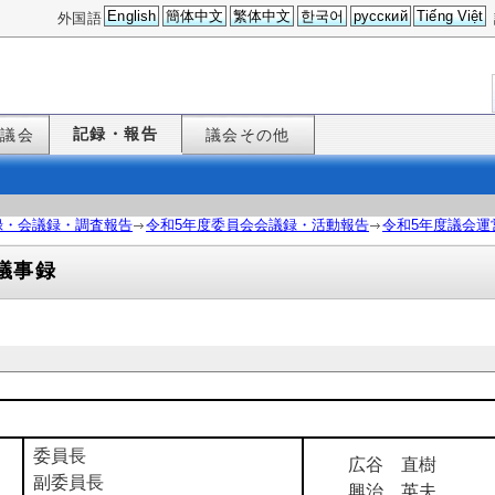
English
簡体中文
繁体中文
한국어
русский
Tiếng Việt
外国語
記録・報告
た議会
議会その他
録・会議録・調査報告
令和5年度委員会会議録・活動報告
令和5年度議会運
議事録
委員長
広谷 直樹
副委員長
興治 英夫