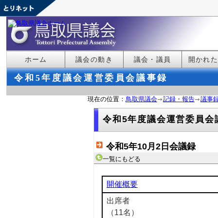
ホーム
議会の動き
議会・議員
開かれ
令和5年度議会運営委員会議事録
現在の位置：
鳥取県議会
記録・報告
議事
令和5年度議会運営委員会
令和5年10月2日会議録
一覧にもどる
開催概要
出席者
（11名）