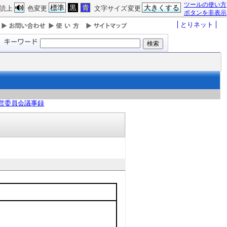
ツールの使い方
標準
黒
青
大きくする
読上
色変更
文字サイズ変更
ボタンを非表示
とりネット
営委員会議事録