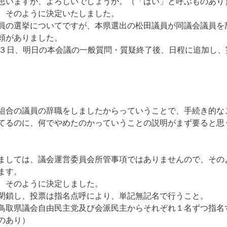
思いますが、よろしいでしょうか。（「はい」と呼ぶものあり
、そのように決定いたしました。
員の選挙についてですが、本県選出の松田議員が同議会議員を
頼がありました。
月３日、明日の本会議の一般質問・質疑終了後、日程に追加し
組合の議員の辞職をしましたからっていうことで、手続き的な
てるのに、何でやめたのかっていうことの説明がまず要ると思
しては、議会運営委員会所管事項ではありませんので、その
ます。
、そのように決定しました。
閉鎖し、投票は指名点呼により、単記無記名で行うこと。
鳥取県議会自由民主党及び会派民主からそれぞれ１名ずつ指名
のあり）