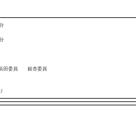
分
分
浜田委員 銀杏委員
り