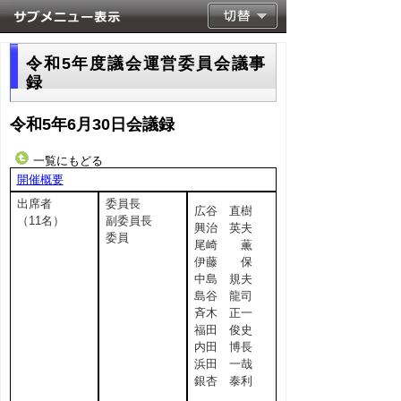
令和5年度議会運営委員会議事
録
令和5年6月30日会議録
一覧にもどる
開催概要
出席者
委員長
広谷 直樹
（11名）
副委員長
興治 英夫
委員
尾崎 薫
伊藤 保
中島 規夫
島谷 龍司
斉木 正一
福田 俊史
内田 博長
浜田 一哉
銀杏 泰利