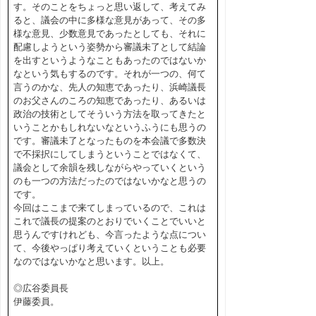
す。そのことをちょっと思い返して、考えてみ
ると、議会の中に多様な意見があって、その多
様な意見、少数意見であったとしても、それに
配慮しようという姿勢から審議未了として結論
を出すというようなこともあったのではないか
なという気もするのです。それが一つの、何て
言うのかな、先人の知恵であったり、浜崎議長
のお父さんのころの知恵であったり、あるいは
政治の技術としてそういう方法を取ってきたと
いうことかもしれないなというふうにも思うの
です。審議未了となったものを本会議で多数決
で不採択にしてしまうということではなくて、
議会として余韻を残しながらやっていくという
のも一つの方法だったのではないかなと思うの
です。
今回はここまで来てしまっているので、これは
これで議長の提案のとおりでいくことでいいと
思うんですけれども、今言ったような点につい
て、今後やっぱり考えていくということも必要
なのではないかなと思います。以上。
◎広谷委員長
伊藤委員。