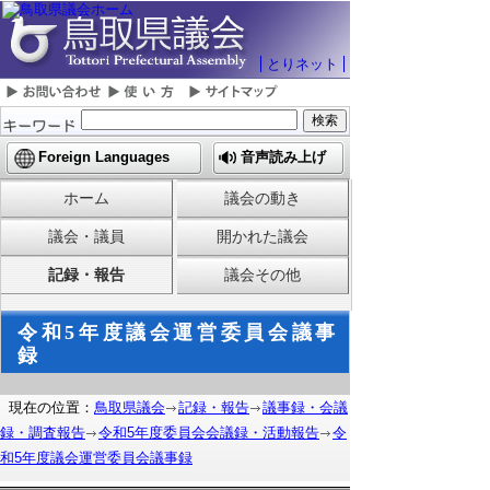
とりネット
Foreign Languages
音声読み上げ
ホーム
議会の動き
議会・議員
開かれた議会
記録・報告
議会その他
令和5年度議会運営委員会議事
録
現在の位置：
鳥取県議会
記録・報告
議事録・会議
録・調査報告
令和5年度委員会会議録・活動報告
令
和5年度議会運営委員会議事録