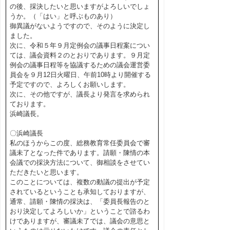
の後、採決したいと思いますがよろしいでしょ
うか。（「はい」と呼ぶものあり）
御異議がないようですので、そのように決定し
ました。
次に、令和５年９月定例会の議事日程案につい
ては、議会資料２のとおりであります。９月定
例会の議事日程等を協議するための議会運営委
員会を９月12日火曜日、午前10時より開催する
予定ですので、よろしくお願いします。
次に、その他ですが、議長より発言を求められ
ております。
浜崎議長。
〇浜崎議長
私のほうからこの度、総務教育常任委員会で審
議未了となった件であります。請願・陳情の本
会議での採決方法について、御相談をさせてい
ただきたいと思います。
このことについては、複数の動議の提出が予定
されているということも承知しておりますが、
通常、請願・陳情の採決は、「委員長報告のと
おり決定してよろしいか」ということで諮るわ
けでありますが、審議未了では、議会の意思と