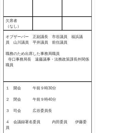
欠席者
（なし）
オブザーバー 正副議長 市谷議員 福浜議
員 山川議員 平井議員 前住議員
職務のため出席した事務局職員
寺口事務局長 遠藤議事・法務政策課長外関係
職員
１ 開会 午前９時30分
２ 閉会 午前９時40分
３ 司会 広谷委員長
４ 会議録署名委員 内田委員 伊藤委
員