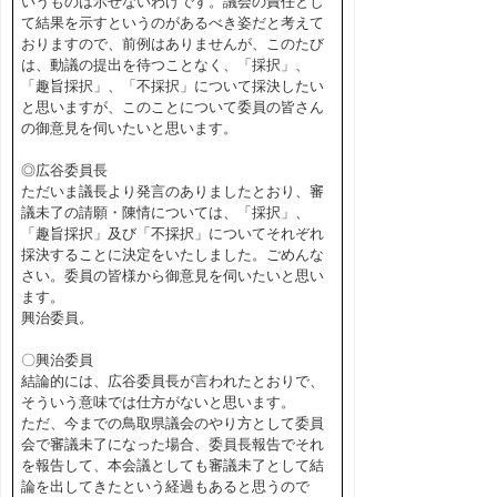
いうものは示せないわけです。議会の責任とし
て結果を示すというのがあるべき姿だと考えて
おりますので、前例はありませんが、このたび
は、動議の提出を待つことなく、「採択」、
「趣旨採択」、「不採択」について採決したい
と思いますが、このことについて委員の皆さん
の御意見を伺いたいと思います。
◎広谷委員長
ただいま議長より発言のありましたとおり、審
議未了の請願・陳情については、「採択」、
「趣旨採択」及び「不採択」についてそれぞれ
採決することに決定をいたしました。ごめんな
さい。委員の皆様から御意見を伺いたいと思い
ます。
興治委員。
〇興治委員
結論的には、広谷委員長が言われたとおりで、
そういう意味では仕方がないと思います。
ただ、今までの鳥取県議会のやり方として委員
会で審議未了になった場合、委員長報告でそれ
を報告して、本会議としても審議未了として結
論を出してきたという経過もあると思うので