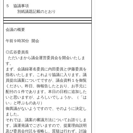
５ 協議事項
別紙議題記載のとおり
会議の概要
午前９時30分 開会
◎広谷委員長
ただいまから議会運営委員会を開会いたしま
す。
まず、会議録署名委員に内田委員と伊藤委員を
指名いたします。これより協議に入ります。議
員提出議案についてですが、議会資料１を御覧
ください。昨日、御報告したとおり、お手元に
配付の１件であります。本日の日程に追加した
いと思いますが、よろしいでしょうか。（「は
い」と呼ぶものあり）
御異議がないようですので、そのように決定し
ました。
それでは、議案の審議方法についてお諮りしま
す。議運発議でございますので、提案理由説明
及び委員会付託を省略し、質疑は行わず、討論