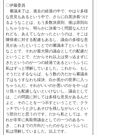
〇伊藤委員
審議未了は、過去の経過の中で、やはり多様
な意見もあるという中で、さらに白黒決着つけ
るようなことは、もう多数決原則、後は原則出
しちゃうから、明らかに決着つく問題なんだけ
れども、あえてしなかったというのは、そこは
陳情者に対する配慮もあるし、議会の多様な意
見があったということでの審議未了というふう
なことで、それが最大限の議会としての配慮だ
ということで、だからそれ以上は突っ込まずに
きたというのが一つの経過であるというふうに
私はずっと理解していました。これから、もし
そうだとするならば、もう数の力だから審議未
了はもうすなわち採決、白か黒かの世界に入っ
ちゃうんだ。それがいいのか悪いのかをやっぱ
り我々も配慮しないといけないし、議会として
は、この問題に対しては多様な意見があるんだ
よと、そのことを一つ示すということで、クラ
ッチでいうと少しあそびを残しながらいくとい
う部分だと思うのです。だから私としては、そ
れが非常に鳥取県議会としての一つのあるべ
き、これまでの方向だったのかなというふうに
私は理解していました。以上です。