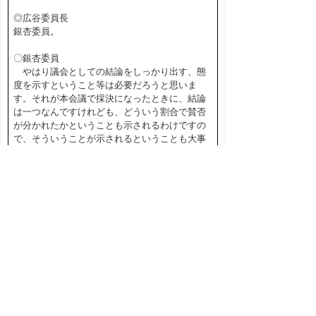
◎広谷委員長
銀杏委員。
〇銀杏委員
やはり議会としての結論をしっかり出す、態
度を示すということ等は必要だろうと思いま
す。それが本会議で採決になったときに、結論
は一つなんですけれども、どういう割合で賛否
が分かれたかということも示されるわけですの
で、そういうことが示されるということも大事
なことかなと思います。
前議会の議会改革推進会議で、採決の方法は、
これと直接同じことではないですけれども、採
決の方法について大分議論を交わしたのです
が、結論が得られなかったわけです。これも一
つ課題として残されていたことだと思いますの
で、今回に限ったことではなくて、今後の９月
以降の議会においても同じような判断ができる
ように規則を直す必要があるのではないかなと
私は思っています。
◎広谷委員長
市谷議員。