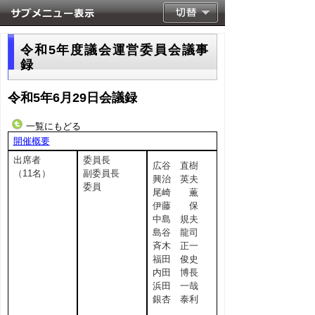
令和5年度議会運営委員会議事
録
令和5年6月29日会議録
一覧にもどる
開催概要
出席者
委員長
広谷 直樹
（11名）
副委員長
興治 英夫
委員
尾崎 薫
伊藤 保
中島 規夫
島谷 龍司
斉木 正一
福田 俊史
内田 博長
浜田 一哉
銀杏 泰利