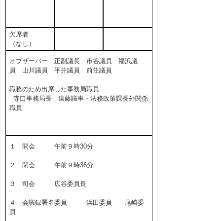
欠席者
（なし）
オブザーバー 正副議長 市谷議員 福浜議
員 山川議員 平井議員 前住議員
職務のため出席した事務局職員
寺口事務局長 遠藤議事・法務政策課長外関係
職員
１ 開会 午前９時30分
２ 閉会 午前９時36分
３ 司会 広谷委員長
４ 会議録署名委員 浜田委員 尾崎委
員