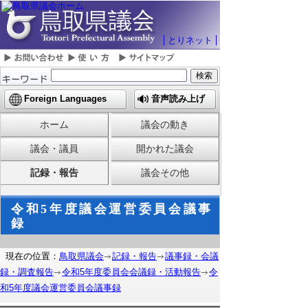
とりネット
Foreign Languages
音声読み上げ
ホーム
議会の動き
議会・議員
開かれた議会
記録・報告
議会その他
令和5年度議会運営委員会議事
録
現在の位置：
鳥取県議会
記録・報告
議事録・会議
録・調査報告
令和5年度委員会会議録・活動報告
令
和5年度議会運営委員会議事録