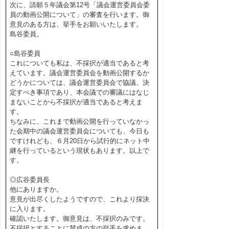
次に、請願５年議会第12号「議会運営委員会委
員の動画公開について」の審査を行います。御
意見のある方は、挙手をお願いいたします。
島谷委員。
○島谷委員
これについても私は、不採択が適当であると考
えています。議会運営委員会を動画公開するか
どうかについては、議会運営委員会で協議、決
定すべき事項であり、本会議での審議にはなじ
まないことから不採択が適当であると考えま
す。
ちなみに、これまで動画公開を行っていなかっ
た会期中の議会運営委員会についても、今日も
ですけれども、６月20日から試行的にネット中
継を行っているという現状もあります。以上で
す。
◎広谷委員長
他にありますか。
意見が出尽くしたようですので、これより採決
に入ります。
確認いたします。御意見は、不採択のみです。
不採択とすることに賛成の方の挙手を求めま