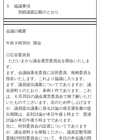
５ 協議事項
別紙議題記載のとおり
会議の概要
午前９時30分 開会
◎広谷委員長
ただいまから議会運営委員会を開会いたしま
す。
まず、会議録署名委員に浜田委員、尾崎委員を
指名いたします。これより協議に入ります。
まず、議員提出議案についてでありますが、議
会資料１のとおり、条例１件であります。これ
は、６月20日の議会運営委員会で御了解いただ
いたものでございます。念のため申し上げます
が、議員提出議案に係る討論の発言通告書の提
出期限は、反対討論が本日午後１時まで、賛成
討論が本日午後５時までであります。
次に、特別委員会の設置についてであります
が、議会資料２を御覧ください。議員定数等調
査検討特別委員会について、本日の本会議の関