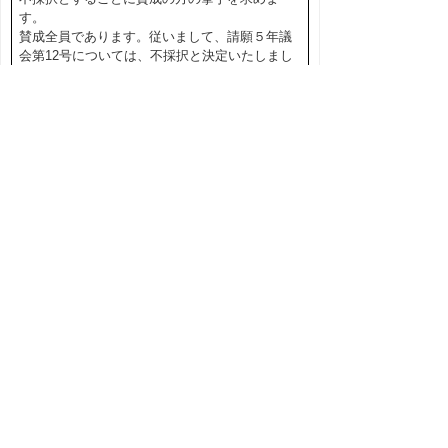
す。
賛成全員であります。従いまして、請願５年議
会第12号については、不採択と決定いたしまし
た。
以上で、付託案件の審査は終了いたしました。
なお、委員長報告の作成内容については、委員
長に一任いただけますでしょうか。（「はい」
と呼ぶものあり）
御異議がないようですので、そのようにさせて
いただきます。
次に、その他ですが、副議長より発言を求めら
れております。
野坂副議長。
〇野坂副議長
昨日の総務教育常任委員会の請願・陳情審査
で、委員８名のうちの４名不採択で、委員長裁
決が取れなかったというケースが２件出まし
た。従来からの申し合わせで、可否同数の場合
のみ委員長裁決をすると聞いておりますが、委
員の半数が不採択を主張しても、県議会の場合
は、採択、趣旨採択という諮り方をするので、
こういうケースが起きるということだろうと思