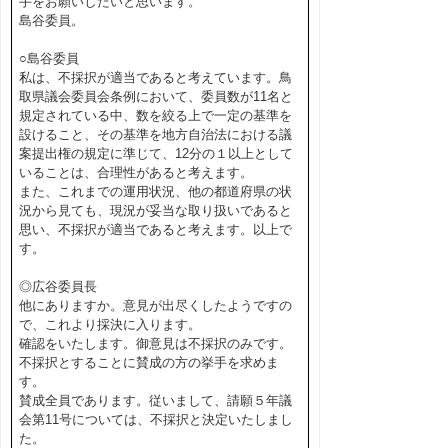
手をお願いしたいと思います。
島谷委員。
○島谷委員
私は、不採択が適当であると考えています。鳥
取県議会委員会条例において、委員数が11名と
規定されている中、数を絞る上で一定の基準を
設けること、その基準を地方自治法における議
案提出権の規定に準じて、12分の１以上として
いることは、合理性があると考えます。
また、これまでの運用状況、他の都道府県の状
況から見ても、現況が妥当な取り扱いであると
思い、不採択が適当であると考えます。以上で
す。
◎広谷委員長
他にありますか。意見が出尽くしたようですの
で、これより採決に入ります。
確認をいたします。御意見は不採択のみです。
不採択とすることに賛成の方の挙手を求めま
す。
賛成全員であります。従いまして、請願５年議
会第11号については、不採択と決定いたしまし
た。