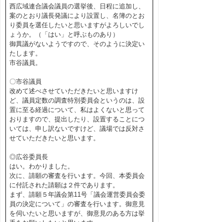
西広域連合議会議員の選挙後、日程に追加し、
案のとおり議長発議により設置し、名簿のとお
り委員を選任したいと思いますがよろしいでし
ょうか。（「はい」と呼ぶものあり）
御異議がないようですので、そのように決定い
たします。
市谷議員。
〇市谷議員
改めて述べさせていただきたいと思いますけ
ど、議員定数の調査特別委員会というのは、設
置に至る経過について、私はよくないと思って
おりますので、提出したり、設置することにつ
いては、申し訳ないですけど、議場では反対さ
せていただきたいと思います。
◎広谷委員長
はい。わかりました。
次に、請願の審査を行います。今回、本委員会
に付託された請願は２件であります。
まず、請願５年議会第11号「議会運営委員会委
員の決定について」の審査を行います。御意見
を伺いたいと思いますが、御意見のある方は挙