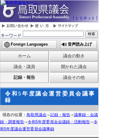
とりネット
Foreign Languages
音声読み上げ
ホーム
議会の動き
議会・議員
開かれた議会
記録・報告
議会その他
令和5年度議会運営委員会議事
録
現在の位置：
鳥取県議会
記録・報告
議事録・会議
録・調査報告
令和5年度委員会会議録・活動報告
令
和5年度議会運営委員会議事録