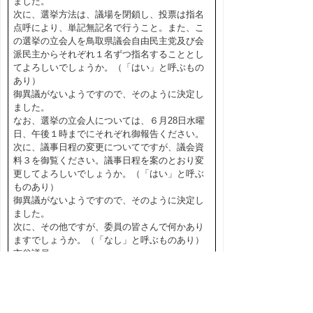
ました。
次に、選挙方法は、議場を閉鎖し、投票は指名
点呼により、単記無記名で行うこと。また、こ
の選挙の立会人を鳥取県議会自由民主党及び会
派民主からそれぞれ１名ずつ指名することとし
てよろしいでしょうか。（「はい」と呼ぶもの
あり）
御異議がないようですので、そのように決定し
ました。
なお、選挙の立会人については、６月28日水曜
日、午後１時までにそれぞれ御報告ください。
次に、議事日程の変更についてですが、議会資
料３を御覧ください。議事日程を案のとおり変
更してよろしいでしょうか。（「はい」と呼ぶ
ものあり）
御異議がないようですので、そのように決定し
ました。
次に、その他ですが、委員の皆さんで何かあり
ますでしょうか。（「なし」と呼ぶものあり）
市谷議員。
〇市谷議員
藤縄議員のことについてですけれども、この間
も言いましたように政治倫理条例に基づいて、