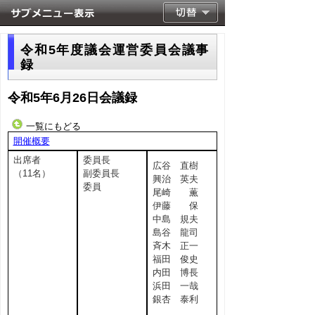
令和5年度議会運営委員会議事
録
令和5年6月26日会議録
一覧にもどる
開催概要
出席者
委員長
広谷 直樹
（11名）
副委員長
興治 英夫
委員
尾崎 薫
伊藤 保
中島 規夫
島谷 龍司
斉木 正一
福田 俊史
内田 博長
浜田 一哉
銀杏 泰利