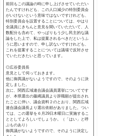
前回もこの議論の時に申し上げさせていただい
たんですけれども、この人口減少の特別委員会
がいけないという意味ではないですけれども、
特別委員会を設置することについては、やはり
全議員にきちんと意見を聞いていただいて、人
数配分も含めて、やっぱりもう少し民主的な議
論をした上で、私は提案されるべきだというふ
うに思いますので、申し訳ないですけれども、
これを提案することについては議場で反対させ
ていただきたいと思っています。
◎広谷委員長
意見として伺っておきます。
他に御異議がないようですので、そのように決
定しました。
次に、関西広域連合議会議員選挙についてです
が、本県選出の藤縄議員より辞職願が提出され
たことに伴い、議会資料２のとおり、関西広域
連合議会議長より選出依頼がありました。つい
ては、この選挙を６月29日木曜日に実施するこ
ととしてよろしいでしょうか。（「はい」と呼
ぶものあり）
御異議がないようですので、そのように決定し