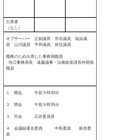
欠席者
（なし）
オブザーバー 正副議長 市谷議員 福浜議
員 山川議員 平井議員 前住議員
職務のため出席した事務局職員
寺口事務局長 遠藤議事・法務政策課長外関係
職員
１ 開会 午前９時30分
２ 閉会 午前９時35分
３ 司会 広谷委員長
４ 会議録署名委員 中島委員 銀杏委
員