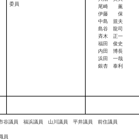
委員
尾崎 薫
伊藤 保
中島 規夫
島谷 龍司
斉木 正一
福田 俊史
内田 博長
浜田 一哉
銀杏 泰利
市谷議員 福浜議員 山川議員 平井議員 前住議員
職員