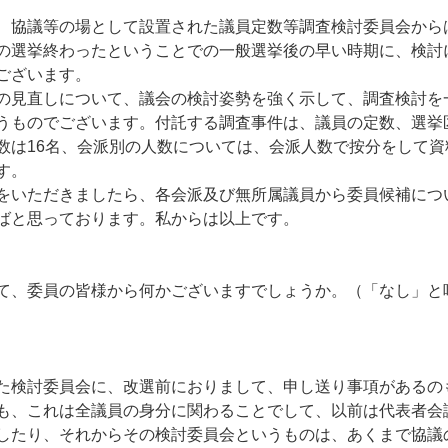
、協議等の場として設置された議員定数等調査検討委員会から
の選挙終わったということでの一般選挙後の早い時期に、検討
ございます。
の見直しについて、議会の検討姿勢を強く示して、調査検討を
うものでございます。付託する調査事件は、議員の定数、選挙
数は16名、会派別の人数については、会派人数で按分をして
す。
をいただきましたら、各会派及び無所属議員から委員候補につ
ばと思っております。私からは以上です。
て、委員の皆様から何かございますでしょうか。（「なし」と
た検討委員会に、改選前におりまして、申し送り事項があるの
も、これは全議員の身分に関わることでして、以前は代表者会
したり、それからその検討委員会というものは、あくまで協議