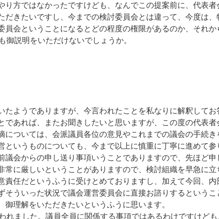
やり方ではなかったですけども、なんでこの提案前に、代表者
ただきたいですし、今までの検討委員会とは違って、今度は、
委員会ということになるとどの程度の権限があるのか、それか
のも御説明をいただけないでしょうか。
たようでありますが、今言われたことを私なりに解釈してお
とであれば、またお聞きしたいと思いますが、この度の代表者
摘については、会派議員各位の意見やこれまでの議会の手続き
営というものについても、今まで以上に慎重に丁寧に進めて参
前議会からの申し送り事項いうことでありますので、先ほど申
非常に厳しいということがありますので、検討組織を早急に立
意責任だというふうに受けとめておりますし、加えて今回、内
ずそういった状況で議会運営委員会に直接お諮りするというこ
、御理解をいただきたいというふうに思います。
言われました。議員全員に関係する事項ではあるわけですけど