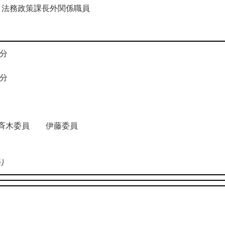
法務政策課長外関係職員
分
分
斉木委員 伊藤委員
り