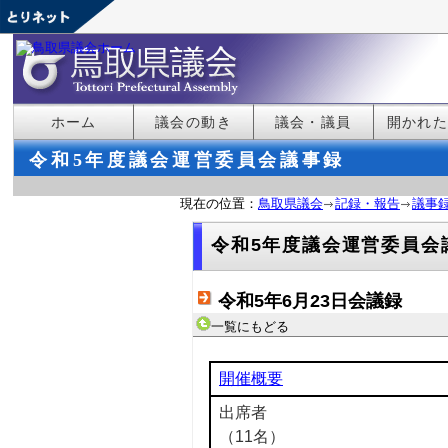
ホーム
議会の動き
議会・議員
開かれ
令和5年度議会運営委員会議事録
現在の位置：
鳥取県議会
記録・報告
議事
令和5年度議会運営委員会
令和5年6月23日会議録
一覧にもどる
開催概要
出席者
（11名）