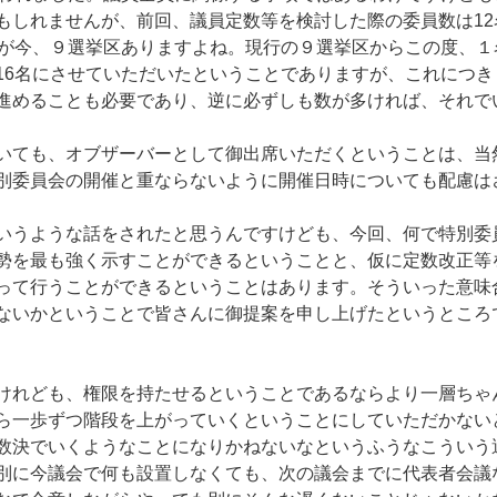
もしれませんが、前回、議員定数等を検討した際の委員数は1
区が今、９選挙区ありますよね。現行の９選挙区からこの度、
16名にさせていただいたということでありますが、これにつ
進めることも必要であり、逆に必ずしも数が多ければ、それで
いても、オブザーバーとして御出席いただくということは、当
別委員会の開催と重ならないように開催日時についても配慮は
いうような話をされたと思うんですけども、今回、何で特別委
勢を最も強く示すことができるということと、仮に定数改正等
って行うことができるということはあります。そういった意味
ないかということで皆さんに御提案を申し上げたというところ
れども、権限を持たせるということであるならより一層ちゃ
ら一歩ずつ階段を上がっていくということにしていただかない
数決でいくようなことになりかねないなというふうなこういう
別に今議会で何も設置しなくても、次の議会までに代表者会議