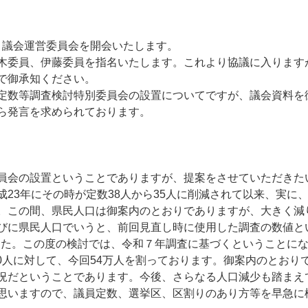
議会運営委員会を開会いたします。
木委員、伊藤委員を指名いたします。これより協議に入ります
で御承知ください。
定数等調査検討特別委員会の設置についてですが、議会資料を
ら発言を求められております。
員会の設置ということでありますが、提案をさせていただきた
23年にその時が定数38人から35人に削減されて以来、実に
。この間、県民人口は御案内のとおりでありますが、大きく減
びに県民人口でいうと、前回見直し時に使用した調査の数値と
余でした。この度の検討では、令和７年調査に基づくということに
000人に対して、今回54万人を割っております。御案内のとお
況だということであります。今後、さらなる人口減少も踏まえ
思いますので、議員定数、選挙区、区割りのあり方等を早急に