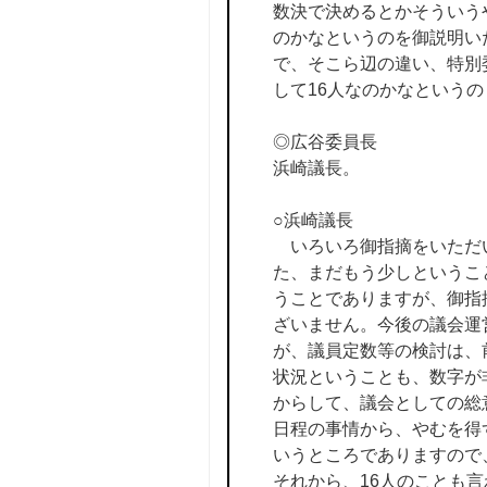
数決で決めるとかそういう
のかなというのを御説明い
で、そこら辺の違い、特別
して16人なのかなという
◎広谷委員長
浜崎議長。
○浜崎議長
いろいろ御指摘をいただい
た、まだもう少しというこ
うことでありますが、御指
ざいません。今後の議会運
が、議員定数等の検討は、
状況ということも、数字が
からして、議会としての総
日程の事情から、やむを得
いうところでありますので
それから、16人のことも