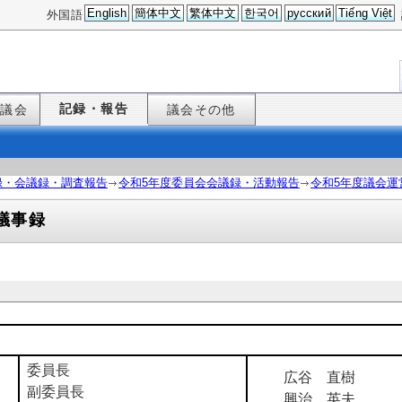
English
簡体中文
繁体中文
한국어
русский
Tiếng Việt
外国語
記録・報告
た議会
議会その他
録・会議録・調査報告
令和5年度委員会会議録・活動報告
令和5年度議会運
議事録
委員長
広谷 直樹
副委員長
興治 英夫