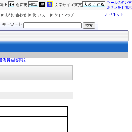
ツールの使い方
標準
黒
青
大きくする
読上
色変更
文字サイズ変更
ボタンを非表示
とりネット
営委員会議事録