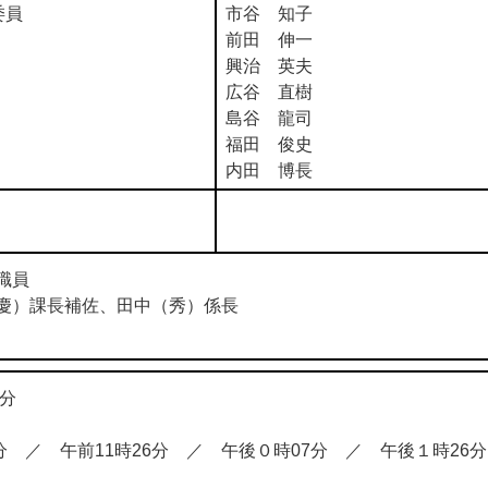
委員
市谷 知子
前田 伸一
興治 英夫
広谷 直樹
島谷 龍司
福田 俊史
内田 博長
職員
）課長補佐、田中（秀）係長
分
 ／ 午前11時26分 ／ 午後０時07分 ／ 午後１時26分