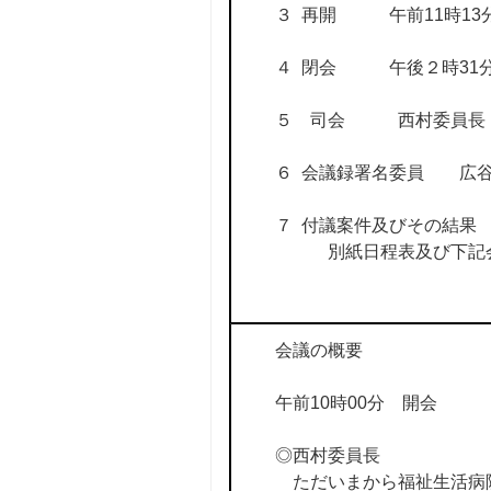
３ 再開 午前11時13分
４ 閉会 午後２時31
５ 司会 西村委員長
６ 会議録署名委員 広
７ 付議案件及びその結果
別紙日程表及び下記会
会議の概要
午前10時00分 開会
◎西村委員長
ただいまから福祉生活病