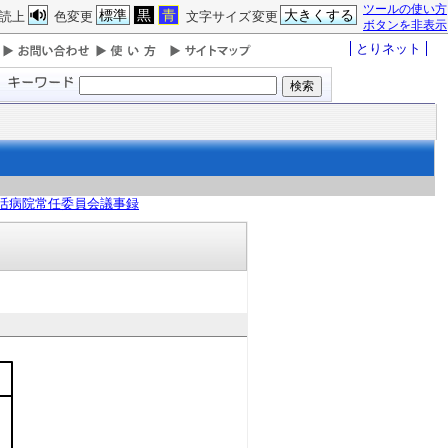
ツールの使い方
標準
黒
青
大きくする
読上
色変更
文字サイズ変更
ボタンを非表示
とりネット
活病院常任委員会議事録