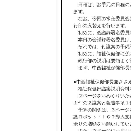
日程は、お手元の日程のと
ます。
なお、今回の常任委員会は
行部の入替えを行います。
初めに、会議録署名委員
本日の会議録署名委員は
それでは、付議案の予備
初めに、福祉保健部に係
執行部の説明は要領よく
まず、中西福祉保健部長
●中西福祉保健部長兼ささ
福祉保健部議案説明資料
２ページをおめくりいただ
１件の２議案と報告事項１
予算の関係は、３ページを
護ロボット・ＩＣＴ導入支援
余りの増額をお願いしてい
また、２ページにお戻りい