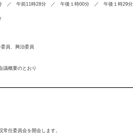
 ／ 午前11時28分 ／ 午後１時00分 ／ 午後１時29分
分
谷委員、興治委員
議概要のとおり
院常任委員会を開会します。