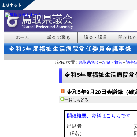
ホーム
議会の動き
議会・議員
開かれ
令和5年度福祉生活病院常任委員会議事録
現在の位置：
鳥取県議会
記録・報告
議事
令和5年度福祉生活病院常
令和5年9月20日会議録（確
一覧にもどる
開催概要、資料はこちらです
出席者
（9名）