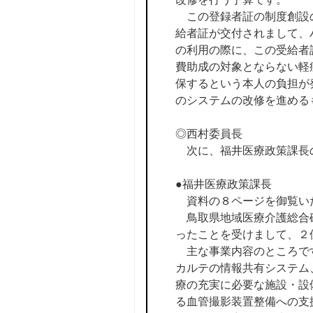
この登録者証の制度創設の
給者証が交付されまして、
の利用の際に、この受給者
費助成の対象とならない軽
保するという本人の負担が
のシステムの改修を進める
◎西村委員長
次に、福井医療政策課長
●福井医療政策課長
資料の８ページを御覧い
鳥取県地域医療介護総合確
ったことを受けまして、２億2
主な事業内容のところです
カルテの情報共有システム
療の充実に必要な施設・設
る血管撮影装置整備への支