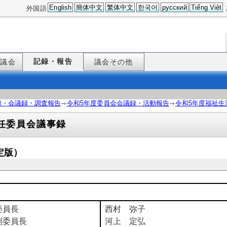
English
簡体中文
繁体中文
한국어
русский
Tiếng Việt
外国語
記録・報告
た議会
議会その他
録・会議録・調査報告
令和5年度委員会会議録・活動報告
令和5年度福祉生
任委員会議事録
定版）
委員長
西村 弥子
副委員長
河上 定弘