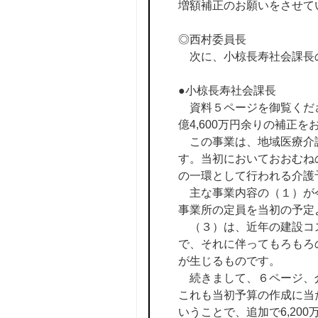
増額補正のお願いをさせて
◎西村委員長
次に、小椋長寿社会課長
●小椋長寿社会課長
資料５ページを御覧くださ
億4,600万円余りの補正
この事業は、地域医療介護
す。当初においておおむね
の一環として行われる介護
主な事業内容の（１）が今
事業所の定員を当初の予定
（３）は、近年の建設コ
で、それに伴ってもろもろ
が生じるものです。
続きまして、６ページ、介
これも当初予算の作成に当
いうことで、追加で6,20