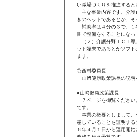
い職場づくりを推進すると
主な事業内容です。介護ロ
きのベッドであるとか、そ
補助率は４分の３で、１事
囲で整備をすることになっ
（２）介護分野ＩＣＴ導入
ット端末であるとかソフト
ます。
◎西村委員長
山﨑健康政策課長の説明
●山﨑健康政策課長
７ページを御覧ください。
です。
事業の概要としまして、昨
患していることを証明する
６年４月１日から運用開始
改修を行う予算です。