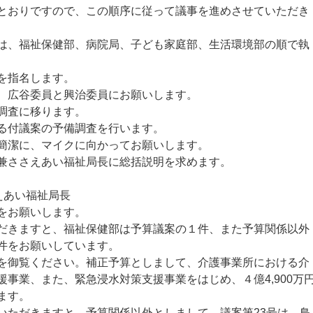
おりですので、この順序に従って議事を進めさせていただき
、福祉保健部、病院局、子ども家庭部、生活環境部の順で執
を指名します。
、広谷委員と興治委員にお願いします。
調査に移ります。
る付議案の予備調査を行います。
簡潔に、マイクに向かってお願いします。
兼ささえあい福祉局長に総括説明を求めます。
えあい福祉局長
をお願いします。
きますと、福祉保健部は予算議案の１件、また予算関係以外
件をお願いしています。
御覧ください。補正予算としまして、介護事業所における介
事業、また、緊急浸水対策支援事業をはじめ、４億4,900万
ます。
ただきますと、予算関係以外としまして、議案第23号は、鳥