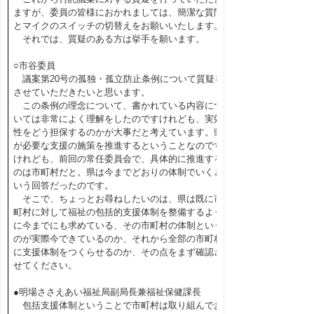
ますが、委員の皆様におかれましては、簡潔な質問
とマイクのスイッチの切替えをお願いいたします。
それでは、質疑のある方は挙手を願います。
○市谷委員
議案第20号の孤独・孤立防止条例について質疑を
させていただきたいと思います。
この条例の理念について、書かれている内容につ
いては非常によく理解をしたのですけれども、実効
性をどう担保するのかが大事だと考えています。県
が必要な支援の施策を推進するということなのです
けれども、前回の常任委員会で、具体的に推進する
のは市町村だと。県は今までどおりの体制でいくと
いう回答だったのです。
そこで、ちょっとお尋ねしたいのは、県は既に市
町村に対して福祉の包括的支援体制を整備するよう
に今までにも求めている、その市町村の体制という
のが実際今できているのか、それから全部の市町村
に支援体制をつくらせるのか、その点をまず確認さ
せてください。
●明場ささえあい福祉局副局長兼福祉保健課長
包括支援体制ということで市町村は取り組んでお