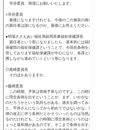
市谷委員、簡潔にお願いいたします。
○市谷委員
最後になりますけれども、今後のこの施策の推進
の責任者は誰になるのか、最後にお答えください。
●明場ささえあい福祉局副局長兼福祉保健課長
責任者という形になりましたら、基本的には福祉
保健部の福祉保健課ということで、今現在条例を主
管しております福祉保健課が中心になり、各課と連
携しながら進めていくという形になります。
◎尾崎委員長
そのほかありますか。
○藤縄委員
この時期、予算は骨格予算なのですよ。この時期
に理念条例を出すということが、まず、いかがなも
のだろうかという気持ちがある。過去を調べてみる
と、平井さんになってから初めてではないかな。法
律の改正に伴う条例だとかそういったものは当然あ
るのだけれども、この時期に理念条例というのはち
ょっと違和感があるのです。そこまで条例を出すと