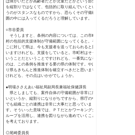
ば障がいだとか高齢者だとか児童だとかという部分
を縦割りではなくて、包括的に取り組んでいくとい
うのがスタンスなものですから、恐らくその守備範
囲の中には入ってくるだろうと理解しています。
○市谷委員
そうしますと、条例の内容については、この市町
村の包括的支援体制が守備範囲になってくると。そ
こに対して県は、今も支援者を送っておられると思
いますけれども、支援をしていると。市町村はそう
いうことだということですけれども、一番気になる
のは、この条例を推進する要の県の体制です。やは
り県もきちんと推進体制を確立すべきだと思います
けれども、その点はいかがでしょうか。
●明場ささえあい福祉局副局長兼福祉保健課長
県としましても、案件自体の守備範囲が非常に広
いというか、縦割りになりがちですから、県庁の中
でも組織ごとの連携は非常に大事だと思っていま
す。そういった意味では、ＰＴだとかワーキンググ
ループを活用し、連携を図りながら進めていくこと
を考えております。
◎尾崎委員長