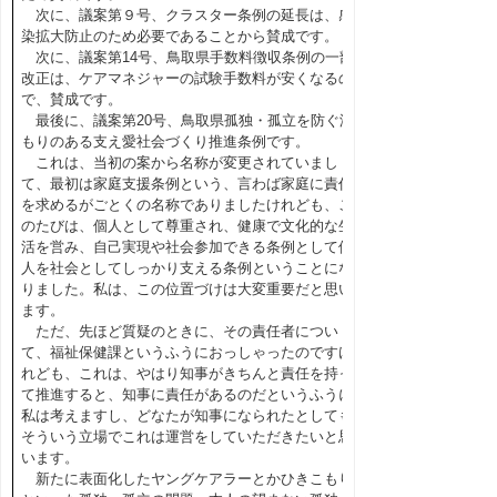
次に、議案第９号、クラスター条例の延長は、感
染拡大防止のため必要であることから賛成です。
次に、議案第14号、鳥取県手数料徴収条例の一部
改正は、ケアマネジャーの試験手数料が安くなるの
で、賛成です。
最後に、議案第20号、鳥取県孤独・孤立を防ぐ温
もりのある支え愛社会づくり推進条例です。
これは、当初の案から名称が変更されていまし
て、最初は家庭支援条例という、言わば家庭に責任
を求めるがごとくの名称でありましたけれども、こ
のたびは、個人として尊重され、健康で文化的な生
活を営み、自己実現や社会参加できる条例として個
人を社会としてしっかり支える条例ということにな
りました。私は、この位置づけは大変重要だと思い
ます。
ただ、先ほど質疑のときに、その責任者につい
て、福祉保健課というふうにおっしゃったのですけ
れども、これは、やはり知事がきちんと責任を持っ
て推進すると、知事に責任があるのだというふうに
私は考えますし、どなたが知事になられたとしても
そういう立場でこれは運営をしていただきたいと思
います。
新たに表面化したヤングケアラーとかひきこもり