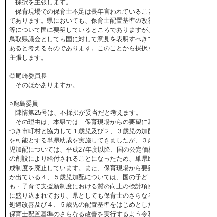
採択を主張します。
保育現場での保育士不足は長年言われていること
であります。県においても、保育士配置基準の改善
等について国に要望しているところでありますが、
鳥取県議会としても国に対して意見を表明すべきで
あると考えるものであります。このことから採択を
主張します。
◎尾崎委員長
そのほかありますか。
○鹿島委員
陳情第25号は、不採択が妥当だと考えます。
その理由は、本県では、保育現場からの要望に基
づき市町村と協力して１歳児及び２、３歳児の加配
を可能とする単県助成を実施してきましたが、３歳
児加配については、平成27年度以降、国の公定価格
の創設により給付されることになったため、単県助
成制度を廃止しています。また、保育現場から要望
が出ている４、５歳児加配については、国の子ど
も・子育て支援新制度における質の向上の検討項目
に盛り込まれており、県としても保育士のさらなる
処遇改善及び４、５歳児の配置基準をはじめとした
保育士配置基準のさらなる改善を実行するよう令和