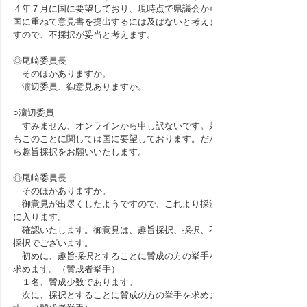
４年７月に国に要望しており、現時点で県議会から
国に重ねて意見書を提出するには及ばないと考えま
すので、不採択が妥当と考えます。
◎尾崎委員長
そのほかありますか。
濵辺委員、御意見ありますか。
○濵辺委員
すみません、オンラインから申し訳ないです。県
もこのことに関しては国に要望しております。だか
ら趣旨採択をお願いいたします。
◎尾崎委員長
そのほかありますか。
御意見が出尽くしたようですので、これより採決
に入ります。
確認いたします。御意見は、趣旨採択、採択、不
採択でございます。
初めに、趣旨採択とすることに賛成の方の挙手を
求めます。（賛成者挙手）
１名、賛成少数であります。
次に、採択とすることに賛成の方の挙手を求めま