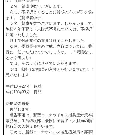
す。（賛成者挙手）
２名、賛成少数でございます。
次に、不採択とすることに賛成の方の挙手を求め
ます。（賛成者挙手）
５名、賛成多数でございます。したがいまして、
陳情４年子育て・人財第25号については、不採択と
決定いたしました。
以上で付託案件の審査は終了いたしました。
なお、委員長報告の作成、内容については、委員
長に一任いただけますでしょうか。（「異議なし」
と呼ぶ者あり）
では、そのようにさせていただきます。
では、執行部の職員の入替えを行いますので、休
憩いたします。
午前10時27分 休憩
午前10時33分 再開
◎尾崎委員長
再開します。
報告事項は、新型コロナウイルス感染症対策本部
事務局、生活環境部、最後に子育て・人財局の順で
執行部の入替えを行います。
初めに、新型コロナウイルス感染症対策本部事務