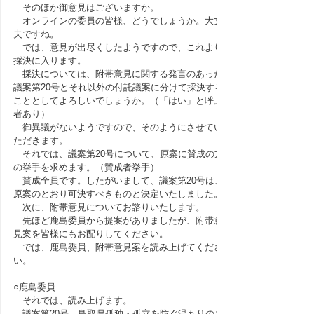
そのほか御意見はございますか。
オンラインの委員の皆様、どうでしょうか。大丈
夫ですね。
では、意見が出尽くしたようですので、これより
採決に入ります。
採決については、附帯意見に関する発言のあった
議案第20号とそれ以外の付託議案に分けて採決する
こととしてよろしいでしょうか。（「はい」と呼ぶ
者あり）
御異議がないようですので、そのようにさせてい
ただきます。
それでは、議案第20号について、原案に賛成の方
の挙手を求めます。（賛成者挙手）
賛成全員です。したがいまして、議案第20号は、
原案のとおり可決すべきものと決定いたしました。
次に、附帯意見についてお諮りいたします。
先ほど鹿島委員から提案がありましたが、附帯意
見案を皆様にもお配りしてください。
では、鹿島委員、附帯意見案を読み上げてくださ
い。
○鹿島委員
それでは、読み上げます。
議案第20号、鳥取県孤独・孤立を防ぐ温もりのあ