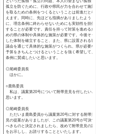
といった孤独・孤立の問題、本人の望まない孤独・
孤立を防ぐために、行政や県民が力を合わせて施策
を取るための条例をつくるということは前進だと考
えます。同時に、先ほども指摘がありましたよう
に、理念条例に終わらせないためにも実効性を担保
することが必要です。責任を持って対策を進めるた
めの県の体制や具体的な施策が必要です。今後そう
した体制を確立すること、また、県に設置される審
議会を通じて具体的な施策がつくられ、県が必要な
予算をきちんとつけるということを強く希望して、
条例に賛成したいと思います。
◎尾崎委員長
ほかに。
○鹿島委員
私は、議案第20号について附帯意見を付したいと
思います。
◎尾崎委員長
ただいま鹿島委員から議案第20号に対する附帯意
見の提案がありましたが、この議案第20号が可決す
べきものと決定されましたら、改めて附帯意見の案
をお示しし、お諮りすることといたします。