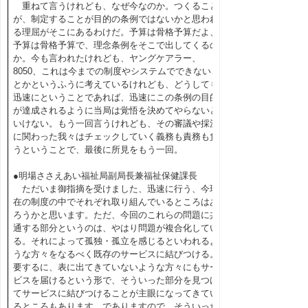
重ねて言うけれども、なぜ今なのか。つくること
が、制定することが目的の条例ではないかと思われ
る理屈がそこにあるわけだ。予算は骨格予算だよ、
予算は骨格予算で、理念条例をそこで出してくるの
か。今も言われたけれども、ヤングケアラー、
8050、これは今までの制度やシステムでできないこ
とかというふうに考えているけれども、どうしても
迅速にということであれば、迅速にこの条例の目的
が達成されるように当局は覚悟を決めてやらないと
いけない。もう一回言うけれども、その審議や採決
に関わった我々はチェックしていく義務も責務も負
うということで、最後に所見をもう一回。
●明場ささえあい福祉局副局長兼福祉保健課長
ただいま御指摘を受けました、迅速に行う、今現
在の制度の中でそれぞれ取り組んでいるところはあ
ろうかと思います。ただ、今回のこれらの問題に共
通する部分というのは、やはり問題が複合化してい
る。それによって孤独・孤立を感じるといわれるよ
うな方々をなるべく既存のサービスに結びつける。
要するに、表に出てきていないような方々にもサー
ビスを届けるという形で、そういった部分を見つけ
てサービスに結びつけることが主眼になってきてい
るところもあります。でありますので、そういった