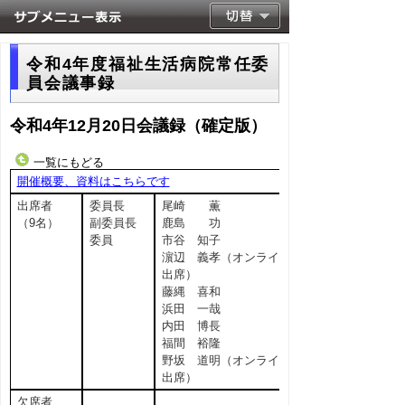
令和4年度福祉生活病院常任委
員会議事録
令和4年12月20日会議録（確定版）
一覧にもどる
開催概要、資料はこちらです
出席者
委員長
尾崎 薫
（9名）
副委員長
鹿島 功
委員
市谷 知子
濵辺 義孝（オンライン
出席）
藤縄 喜和
浜田 一哉
内田 博長
福間 裕隆
野坂 道明（オンライン
出席）
欠席者