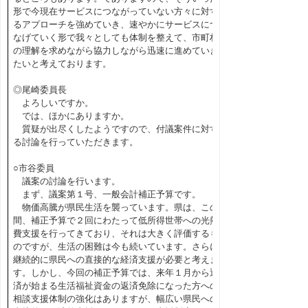
形で今現在サービスにつながっていない方々に対す
るアプローチを強めていき、速やかにサービスにつ
なげていく形で我々としても体制を整えて、市町村
の理解を求めながら協力しながら迅速に進めていき
たいと考えております。
◎尾崎委員長
よろしいですか。
では、ほかにありますか。
質疑が出尽くしたようですので、付議案件に対す
る討論を行っていただきます。
○市谷委員
議案の討論を行います。
まず、議案第１号、一般会計補正予算です。
物価高騰が県民生活を襲っています。県は、この
間、補正予算で２回にわたって低所得世帯への光熱
費支援を行ってきており、それは大きく評価するも
のですが、生活の困難は今も続いています。さらに
継続的に県民への直接的な経済支援が必要と考えま
す。しかし、今回の補正予算では、来年１月から返
済が始まる生活福祉資金の返済免除になった方への
相談支援体制の強化はありますが、幅広い県民への