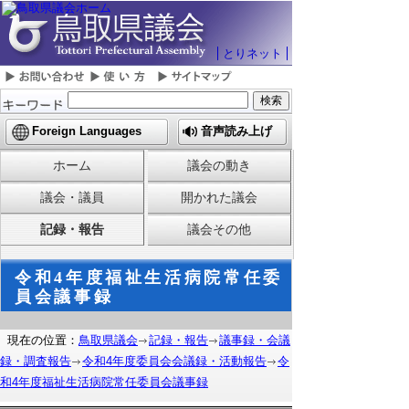
とりネット
Foreign Languages
音声読み上げ
ホーム
議会の動き
議会・議員
開かれた議会
記録・報告
議会その他
令和4年度福祉生活病院常任委
員会議事録
現在の位置：
鳥取県議会
記録・報告
議事録・会議
録・調査報告
令和4年度委員会会議録・活動報告
令
和4年度福祉生活病院常任委員会議事録