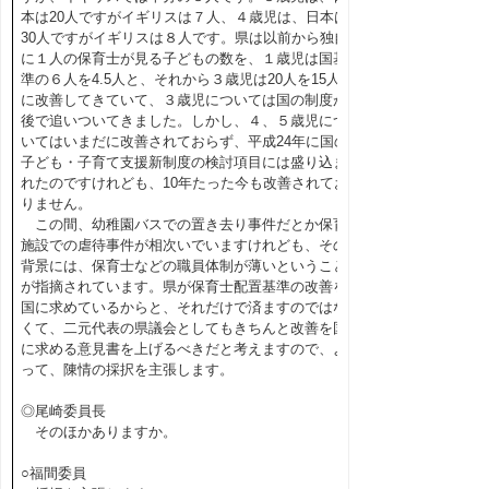
本は20人ですがイギリスは７人、４歳児は、日本は
30人ですがイギリスは８人です。県は以前から独自
に１人の保育士が見る子どもの数を、１歳児は国基
準の６人を4.5人と、それから３歳児は20人を15人
に改善してきていて、３歳児については国の制度が
後で追いついてきました。しかし、４、５歳児につ
いてはいまだに改善されておらず、平成24年に国の
子ども・子育て支援新制度の検討項目には盛り込ま
れたのですけれども、10年たった今も改善されてお
りません。
この間、幼稚園バスでの置き去り事件だとか保育
施設での虐待事件が相次いでいますけれども、その
背景には、保育士などの職員体制が薄いということ
が指摘されています。県が保育士配置基準の改善を
国に求めているからと、それだけで済ますのではな
くて、二元代表の県議会としてもきちんと改善を国
に求める意見書を上げるべきだと考えますので、よ
って、陳情の採択を主張します。
◎尾崎委員長
そのほかありますか。
○福間委員