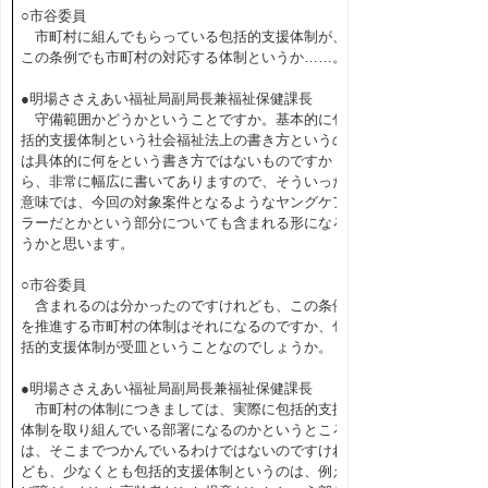
○市谷委員
市町村に組んでもらっている包括的支援体制が、
この条例でも市町村の対応する体制というか……。
●明場ささえあい福祉局副局長兼福祉保健課長
守備範囲かどうかということですか。基本的に包
括的支援体制という社会福祉法上の書き方というの
は具体的に何をという書き方ではないものですか
ら、非常に幅広に書いてありますので、そういった
意味では、今回の対象案件となるようなヤングケア
ラーだとかという部分についても含まれる形になろ
うかと思います。
○市谷委員
含まれるのは分かったのですけれども、この条例
を推進する市町村の体制はそれになるのですか、包
括的支援体制が受皿ということなのでしょうか。
●明場ささえあい福祉局副局長兼福祉保健課長
市町村の体制につきましては、実際に包括的支援
体制を取り組んでいる部署になるのかというところ
は、そこまでつかんでいるわけではないのですけれ
ども、少なくとも包括的支援体制というのは、例え