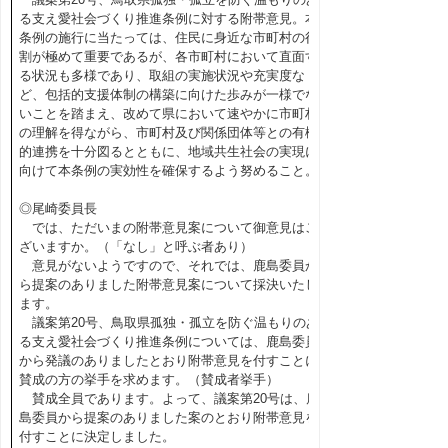
る支え愛社会づくり推進条例に対する附帯意見。本
条例の施行に当たっては、住民に身近な市町村の役
割が極めて重要であるが、各市町村において直面す
る状況も多様であり、取組の実施状況や充実度な
ど、包括的支援体制の構築に向けた歩みが一様でな
いことを踏まえ、改めて県において速やかに市町村
の理解を得ながら、市町村及び関係団体等との有機
的連携を十分図るとともに、地域共生社会の実現に
向けて本条例の実効性を確保するよう努めること。
◎尾崎委員長
では、ただいまの附帯意見案について御意見はご
ざいますか。（「なし」と呼ぶ者あり）
意見がないようですので、それでは、鹿島委員か
ら提案のありました附帯意見案について採決いたし
ます。
議案第20号、鳥取県孤独・孤立を防ぐ温もりのあ
る支え愛社会づくり推進条例については、鹿島委員
から発議のありましたとおり附帯意見を付すことに
賛成の方の挙手を求めます。（賛成者挙手）
賛成全員であります。よって、議案第20号は、鹿
島委員から提案のありました案のとおり附帯意見を
付すことに決定しました。