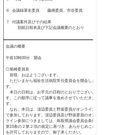
６ 会議録署名委員 藤縄委員、市谷委員
７ 付議案件及びその結果
別紙日程表及び下記会議概要のとおり
会議の概要
午前10時00分 開会
◎尾崎委員長
皆様、おはようございます。
ただいまから福祉生活病院常任委員会を開会しま
す。
本日の日程は、お手元の日程のとおりでございま
す。この順序に従って議事を進めさせていただきま
す。
なお、本日は、濵辺委員と野坂委員がオンライン
で参加しております。濵辺委員及び野坂委員のオン
ライン参加につきましては、鳥取県議会委員会条例
第10条の２第２項の規定に基づき、あらかじめこれ
を許可しておりますので、御了承ください。