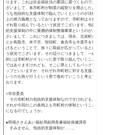
ります。これは社会福祉法の要請に基づくものでご
ざいまして、各市町村が制度の縦割りを廃止したよ
うな包括的な支援体制で臨んでいくというのが法律
上の努力義務となっておりますので、市町村はそれ
ぞれ取り組んでいるという状況でございます。包括
的支援体制の中に重層的体制整備事業というのがご
ざいまして、これにつきましては、現在、北栄町だ
とか鳥取市、米子市、智頭町、倉吉市も今度手を挙
げるということで、徐々に取組が広がっているとい
う状況でございます。その辺りにつきまして、一義
的には市町村がそういった形で取り組んでいくこと
ではありますけれども、そこに県としてもバックア
ップといいますか、それぞれ市町村に対する支援と
いうのも執り行うという形で進めていこうと考えて
おります。
○市谷委員
その市町村の包括的支援体制なのですけれども、
それが今回のこの条例上も市町村の体制ということ
になるのでしょうか。
●明場ささえあい福祉局副局長兼福祉保健課長
すみません、包括的支援体制が……。