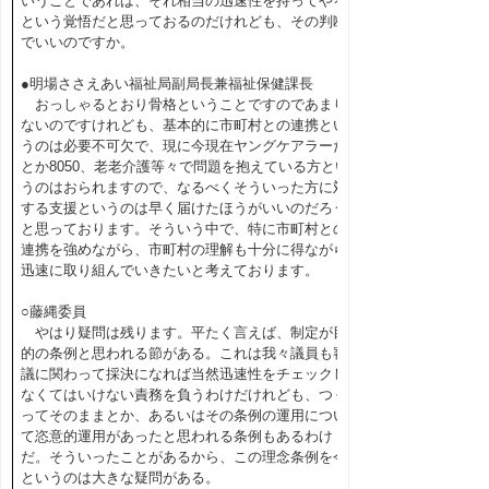
いうことであれば、それ相当の迅速性を持ってやる
という覚悟だと思っておるのだけれども、その判断
でいいのですか。
●明場ささえあい福祉局副局長兼福祉保健課長
おっしゃるとおり骨格ということですのであまり
ないのですけれども、基本的に市町村との連携とい
うのは必要不可欠で、現に今現在ヤングケアラーだ
とか8050、老老介護等々で問題を抱えている方とい
うのはおられますので、なるべくそういった方に対
する支援というのは早く届けたほうがいいのだろう
と思っております。そういう中で、特に市町村との
連携を強めながら、市町村の理解も十分に得ながら
迅速に取り組んでいきたいと考えております。
○藤縄委員
やはり疑問は残ります。平たく言えば、制定が目
的の条例と思われる節がある。これは我々議員も審
議に関わって採決になれば当然迅速性をチェックし
なくてはいけない責務を負うわけだけれども、つく
ってそのままとか、あるいはその条例の運用につい
て恣意的運用があったと思われる条例もあるわけ
だ。そういったことがあるから、この理念条例を今
というのは大きな疑問がある。