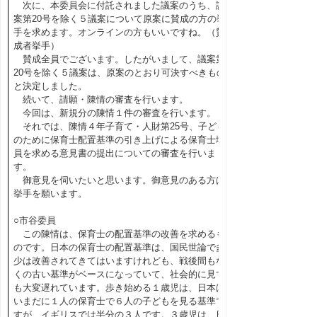
次に、本委員会に付託されました議案のうち、議
案第20号を除く５議案について原案に賛成の方の挙
手を求めます。オンラインの方もいいですね。（賛
成者挙手）
賛成全員でございます。したがいまして、議案第
20号を除く５議案は、原案のとおり可決すべきもの
と決定しました。
続いて、請願・陳情の審査を行います。
今回は、新規分の陳情１件の審査を行います。
それでは、陳情４年子育て・人財第25号、子ども
のために保育士配置基準の引き上げによる保育士増
員を求める意見書の提出についての審査を行いま
す。
御意見を伺いたいと思います。御意見のある方は
挙手を願います。
○市谷委員
この陳情は、保育士の配置基準の改善を求めるも
のです。日本の保育士の配置基準は、国民世論で多
少は改善されてきてはいますけれども、戦後間もな
くの古い基準がベースになっていて、社会的に見て
も大変遅れています。歩き始める１歳児は、日本は
いまだに１人の保育士で６人の子どもを見る基準で
すが、イギリスでは半分の３人です。３歳児は、日