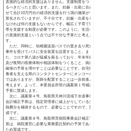
直接的な経済的支援はありません。支援制度をつく
るべきだったと思います。また、妊娠・出産に合わ
せて合計10万円分の経済的支援を行う国の施策が予
算化されていますが、不十分です。妊娠・出産をし
なければ何の支援もないからです。幅広く子育て世
帯を支援する制度が必要です。このように、生活へ
の直接的支援という点では不十分な予算だと考えま
す。
ただ、同時に、幼稚園送迎バスでの置き去り死亡
事件を受けてバスに安全装置を設置すること。ま
た、コロナ第八波が猛威を振るっており、年末年始
及び夜間の医療体制や相談体制をつくること、病床
確保の予算を増やすことは必要なことです。在宅療
養者を支える県のコンタクトセンターにオンコール
ではありますが、医師を配置することは一歩前進と
考えます。よって、本委員会所管の議案第１号補正
予算に賛成します。
次に、議案第４号、鳥取県天神川流域下水道事業
会計補正予算は、指定管理者に値上がりしている光
熱費分を補塡するもので、必要なことですので、賛
成です。
次に、議案第８号、鳥取県営病院事業会計補正予
算は、病院運営に必要な業務委託契約の予算である
ため賛成です。