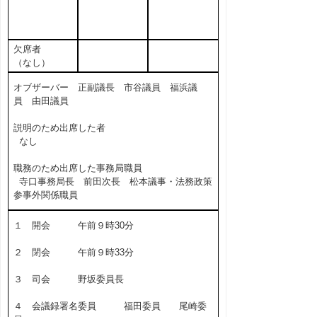
欠席者
（なし）
オブザーバー 正副議長 市谷議員 福浜議
員 由田議員
説明のため出席した者
なし
職務のため出席した事務局職員
寺口事務局長 前田次長 松本議事・法務政策
参事外関係職員
１ 開会 午前９時30分
２ 閉会 午前９時33分
３ 司会 野坂委員長
４ 会議録署名委員 福田委員 尾崎委