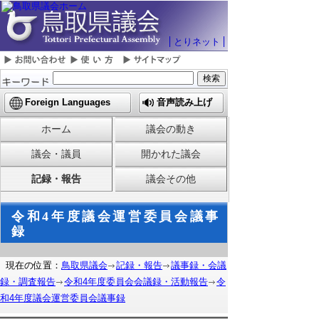
とりネット
Foreign Languages
音声読み上げ
ホーム
議会の動き
議会・議員
開かれた議会
記録・報告
議会その他
令和4年度議会運営委員会議事
録
現在の位置：
鳥取県議会
記録・報告
議事録・会議
録・調査報告
令和4年度委員会会議録・活動報告
令
和4年度議会運営委員会議事録