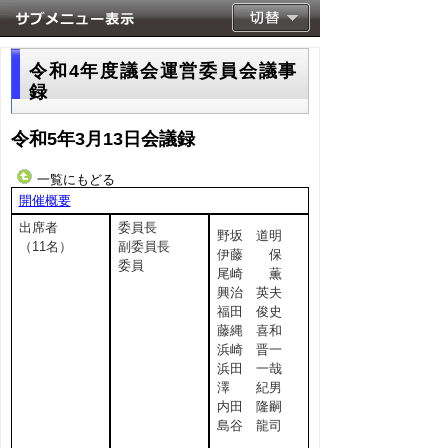
令和4年度議会運営委員会議事
録
令和5年3月13日会議録
一覧にもどる
開催概要
出席者
委員長
野坂 道明
（11名）
副委員長
伊藤 保
委員
尾崎 薫
興治 英夫
福田 俊史
藤縄 喜和
浜崎 晋一
浜田 一哉
澤 紀男
内田 隆嗣
島谷 龍司