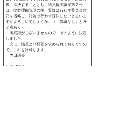
後、採決することとし、議員提出議案第２号
は、提案理由説明の後、質疑は行わず委員会付
託を省略し、討論は行わず採決したいと思いま
すがよろしいでしょうか。（「異議なし」と呼
ぶ者あり）
御異議がございませんので、そのように決定
しました。
次に、議長より発言を求められておりますの
で、これを許可します。
内田議長
◯内田議長
本日、皆さんお分かりのとおり、浜田一哉議
員は起立採決がなかなか難しい状況であるた
め、挙手の採決でお願いしたいと思いますの
で、皆さんの御了解をいただきたいと思いま
す。（「異議なし」と呼ぶ者あり）
◎野坂委員長
浜田議員だけが挙手ですね。
◯内田議長
そうです。