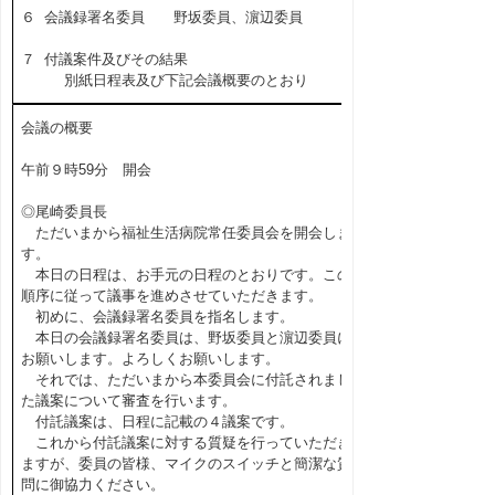
６ 会議録署名委員 野坂委員、濵辺委員
７ 付議案件及びその結果
別紙日程表及び下記会議概要のとおり
会議の概要
午前９時59分 開会
◎尾崎委員長
ただいまから福祉生活病院常任委員会を開会しま
す。
本日の日程は、お手元の日程のとおりです。この
順序に従って議事を進めさせていただきます。
初めに、会議録署名委員を指名します。
本日の会議録署名委員は、野坂委員と濵辺委員に
お願いします。よろしくお願いします。
それでは、ただいまから本委員会に付託されまし
た議案について審査を行います。
付託議案は、日程に記載の４議案です。
これから付託議案に対する質疑を行っていただき
ますが、委員の皆様、マイクのスイッチと簡潔な質
問に御協力ください。