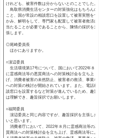
けれども、被害件数は分からないとのことでした。
鳥取県消費生活センターの対策強化はもちろんの
こと、国が常設の相談窓口を設置して被害実態をつ
かみ、解明をして、専門家も配置して被害者救済に
当たることが必要であることから、陳情の採択を主
張します。
◎尾崎委員長
ほかにありますか。
○濵辺委員
生活環境第17号について、国において2022年８月
に霊感商法等の悪質商法への対策検討会を立ち上
げ、消費者被害の未然防止、被害者の救済、事業者
への対策の検討が開始されています。また、電話相
談窓口を設置するなど対策が進んでいるため、趣旨
は理解でき、趣旨採択でお願いします。
○福間委員
濵辺委員と同じ内容ですが、趣旨採択を主張した
いと思います。
消費者庁において、2022年８月に霊感商法等の悪
質商法への対策検討会を立ち上げ、霊感商法等によ