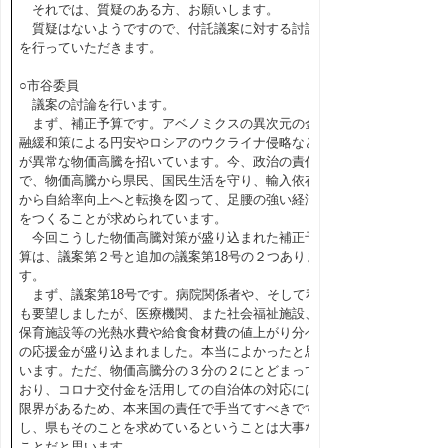
それでは、質疑のある方、お願いします。
質疑はないようですので、付託議案に対する討論
を行っていただきます。
○市谷委員
議案の討論を行います。
まず、補正予算です。アベノミクスの異次元の金
融緩和策による円安やロシアのウクライナ侵略など
が異常な物価高騰を招いています。今、政治の責任
で、物価高騰から県民、国民生活を守り、輸入依存
から自給率向上へと転換を図って、足腰の強い経済
をつくることが求められています。
今回こうした物価高騰対策が盛り込まれた補正予
算は、議案第２号と追加の議案第18号の２つありま
す。
まず、議案第18号です。病院関係者や、そして私
も要望しましたが、医療機関、また社会福祉施設、
保育施設等の光熱水費や給食食材費の値上がり分へ
の応援金が盛り込まれました。本当によかったと思
います。ただ、物価高騰分の３分の２にとどまって
おり、コロナ交付金を活用しての自治体の対応には
限界があるため、本来国の責任で手当てすべきです
し、県もそのことを求めているということは大事な
ことだと思います。