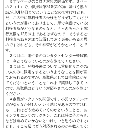
まず３ページのコロナ対策の関係です。３ページ
の２（１）で、特措法第24条第９項に基づく協力要
請が10月14日までということなのですけれども、た
だ、この中に無料検査の受検をどうぞしてください
というのが書いてありまして、県で今設けている無
料検査所がどうなるのかなと。さっきあった全国旅
行支援を12月末まであるはずなので、そうすると無
料検査も12月末まで設置しておく必要があると思う
のですけれども、その検査がどうかということで
す。
２つ目に、陽性者のコンタクトセンター登録状況
は、今どうなっているのかを教えてください。
３つ目に、発熱外来については重症化リスクの高
い人のみに限定をするというようなことを国が言っ
ておられるのですが、鳥取県としては病院にかかっ
てくださいということをこれまで奨励してきている
ので、鳥取県はどういう対応をされるのかを教えて
ください。
４点目がワクチンの関係です。小児ワクチンの促
進がなかなか難しいという感じがあるのですけれど
も、これはどう進めていくのかということと、あと
インフルエンザのワクチン、これは特に子どもさん
などは進めていかないといけないと思うのですけれ
ども、そこら辺はどう対応されるのかを教えてくだ