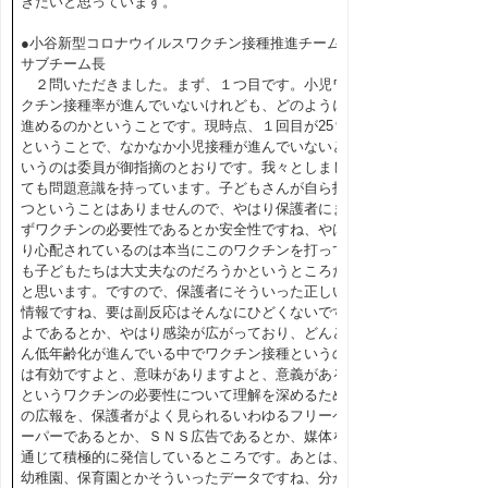
きたいと思っています。
●小谷新型コロナウイルスワクチン接種推進チーム
サブチーム長
２問いただきました。まず、１つ目です。小児ワ
クチン接種率が進んでいないけれども、どのように
進めるのかということです。現時点、１回目が25％
ということで、なかなか小児接種が進んでいないと
いうのは委員が御指摘のとおりです。我々としまし
ても問題意識を持っています。子どもさんが自ら打
つということはありませんので、やはり保護者にま
ずワクチンの必要性であるとか安全性ですね、やは
り心配されているのは本当にこのワクチンを打って
も子どもたちは大丈夫なのだろうかというところだ
と思います。ですので、保護者にそういった正しい
情報ですね、要は副反応はそんなにひどくないです
よであるとか、やはり感染が広がっており、どんど
ん低年齢化が進んでいる中でワクチン接種というの
は有効ですよと、意味がありますよと、意義がある
というワクチンの必要性について理解を深めるため
の広報を、保護者がよく見られるいわゆるフリーペ
ーパーであるとか、ＳＮＳ広告であるとか、媒体を
通じて積極的に発信しているところです。あとは、
幼稚園、保育園とかそういったデータですね、分か