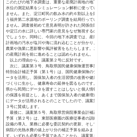
このたびの地下水調査は、重要な産廃計画地の地下
水位の測定結果をシミュレーション解析に使ってい
ません。また、淀江町民の飲み水の約６割以上を賄
う福井第二水源地のボーリング調査を結局行ってい
ません。調査後初めて意見表明が許された関係住民
や淀江の水に詳しい専門家の意見をなぜ無視するの
でしょうか。同時に、今回の地下水調査では、産廃
計画地の汚水が塩川や海に流れ込むことが分かり、
農業や漁業に悪影響や風評被害をもたらします。こ
の産廃計画を前に進めることは認められません。
以上の理由から、議案第２号に反対です。
次に、議案第３号、鳥取県国民健康保険運営事業
特別会計補正予算（第１号）は、国民健康保険のデ
ータを活用し、国保加入者の生活習慣の改善や健康
づくりに生かし、健康寿命の延伸を図るものです。
県から民間にデータを渡すことはしないと個人情報
の保護を前提とし、あくまで国保加入者の健康増進
にデータが活用されるとのことでしたので、議案第
３号に賛成します。
最後に、議案第５号、鳥取県営病院事業会計補正
予算（第２号）は、東部医療圏の医療従事者の訓練
設備の導入、業務に必要な委託契約の更新、そして
病院の光熱水費の値上がり分の補正予算を組みま
す。いずれも必要な予算であることから、議案第５