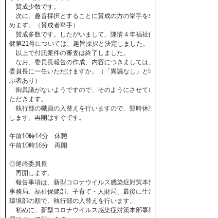
賛成少数です。
次に、趣旨採択とすることに賛成の方の挙手を求
めます。（賛成者挙手）
賛成多数です。したがいまして、陳情４年福祉保
健第21号については、趣旨採択と決定しました。
以上で付託案件の審査は終了しました。
なお、委員長報告の作成、内容につきましては、
委員長に一任いただけますか。（「異議なし」と呼
ぶ者あり）
御異議がないようですので、そのようにさせてい
ただきます。
執行部の職員の入替えを行いますので、暫時休憩
します。再開はすぐです。
午前10時14分 休憩
午前10時16分 再開
◎尾崎委員長
再開します。
報告事項は、新型コロナウイルス感染症対策本部
事務局、福祉保健部、子育て・人財局、最後に生活
環境部の順で、執行部の入替えを行います。
初めに、新型コロナウイルス感染症対策本部事務