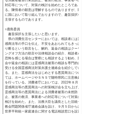
る消費者被害の未然防止、被害の救済、事業者への
対応等について、対策の検討を始めたところであ
る。陳情者の願意は理解するものでありますが、既
に国において取り組んでおりますので、趣旨採択を
主張するものであります。
○鹿島委員
趣旨採択を主張したいと思います。
県の消費生活センターにおいては、相談者には霊
感商法等の手口を伝え、不安をあおられてもきっぱ
り断るという助言をし、解約、返金の相談はクーリ
ングオフ方法の助言や法律相談会の紹介、相談者が
恐怖を感じる場合は警察にも相談するよう勧め、脱
会や返金の相談には霊感商法被害の相談を専門的に
受ける全国霊感商法対策弁護士連絡会を紹介してい
る。また、霊感商法をはじめとする悪質商法につい
ては、ホームページやＳＮＳで随時県民に注意喚起
を行っている。消費者庁においては、2022年８月、
霊感商法等の悪質商法への対策検討会を立ち上げ、
霊感商法等の悪質商法による消費者被害の未然防
止、被害の救済、事業者への対応等について対策の
検討を始めた。また、法務大臣を議長とした旧統一
教会問題関係省庁連絡会議を設け、９月５日からは
世界平和統一家庭連合に関する電話相談窓口を設置