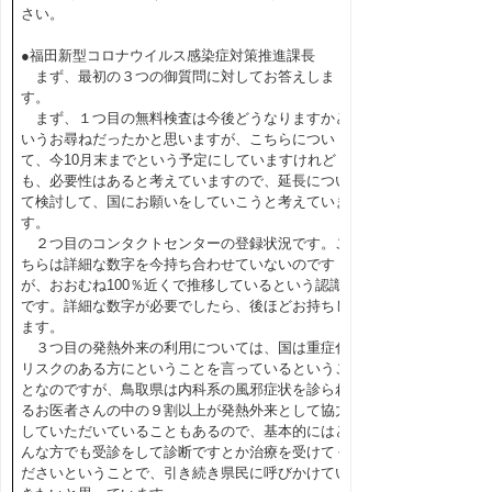
さい。
●福田新型コロナウイルス感染症対策推進課長
まず、最初の３つの御質問に対してお答えしま
す。
まず、１つ目の無料検査は今後どうなりますかと
いうお尋ねだったかと思いますが、こちらについ
て、今10月末までという予定にしていますけれど
も、必要性はあると考えていますので、延長につい
て検討して、国にお願いをしていこうと考えていま
す。
２つ目のコンタクトセンターの登録状況です。こ
ちらは詳細な数字を今持ち合わせていないのです
が、おおむね100％近くで推移しているという認識
です。詳細な数字が必要でしたら、後ほどお持ちし
ます。
３つ目の発熱外来の利用については、国は重症化
リスクのある方にということを言っているというこ
となのですが、鳥取県は内科系の風邪症状を診られ
るお医者さんの中の９割以上が発熱外来として協力
していただいていることもあるので、基本的にはど
んな方でも受診をして診断ですとか治療を受けてく
ださいということで、引き続き県民に呼びかけてい