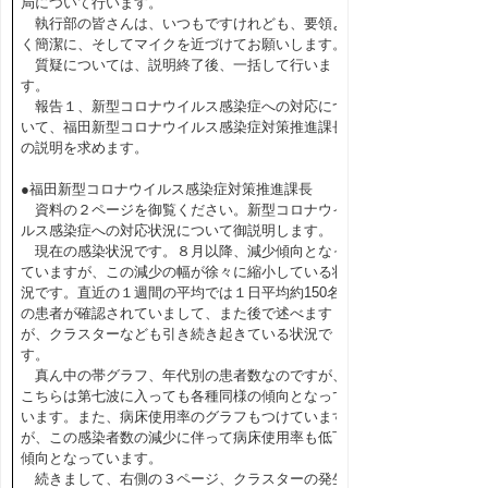
局について行います。
執行部の皆さんは、いつもですけれども、要領よ
く簡潔に、そしてマイクを近づけてお願いします。
質疑については、説明終了後、一括して行いま
す。
報告１、新型コロナウイルス感染症への対応につ
いて、福田新型コロナウイルス感染症対策推進課長
の説明を求めます。
●福田新型コロナウイルス感染症対策推進課長
資料の２ページを御覧ください。新型コロナウイ
ルス感染症への対応状況について御説明します。
現在の感染状況です。８月以降、減少傾向となっ
ていますが、この減少の幅が徐々に縮小している状
況です。直近の１週間の平均では１日平均約150名
の患者が確認されていまして、また後で述べます
が、クラスターなども引き続き起きている状況で
す。
真ん中の帯グラフ、年代別の患者数なのですが、
こちらは第七波に入っても各種同様の傾向となって
います。また、病床使用率のグラフもつけています
が、この感染者数の減少に伴って病床使用率も低下
傾向となっています。
続きまして、右側の３ページ、クラスターの発生