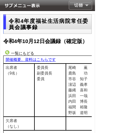
令和4年度福祉生活病院常任委
員会議事録
令和4年10月12日会議録（確定版）
一覧にもどる
開催概要、資料はこちらです
出席者
委員長
尾崎 薫
（9名）
副委員長
鹿島 功
委員
市谷 知子
濵辺 義孝
藤縄 喜和
浜田 一哉
内田 博長
福間 裕隆
野坂 道明
欠席者
（なし）