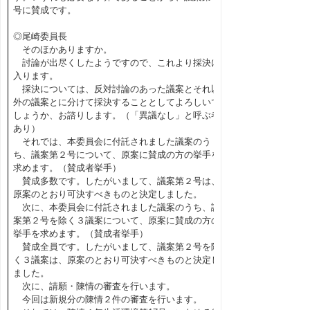
号に賛成です。
◎尾崎委員長
そのほかありますか。
討論が出尽くしたようですので、これより採決に
入ります。
採決については、反対討論のあった議案とそれ以
外の議案とに分けて採決することとしてよろしいで
しょうか、お諮りします。（「異議なし」と呼ぶ者
あり）
それでは、本委員会に付託されました議案のう
ち、議案第２号について、原案に賛成の方の挙手を
求めます。（賛成者挙手）
賛成多数です。したがいまして、議案第２号は、
原案のとおり可決すべきものと決定しました。
次に、本委員会に付託されました議案のうち、議
案第２号を除く３議案について、原案に賛成の方の
挙手を求めます。（賛成者挙手）
賛成全員です。したがいまして、議案第２号を除
く３議案は、原案のとおり可決すべきものと決定し
ました。
次に、請願・陳情の審査を行います。
今回は新規分の陳情２件の審査を行います。