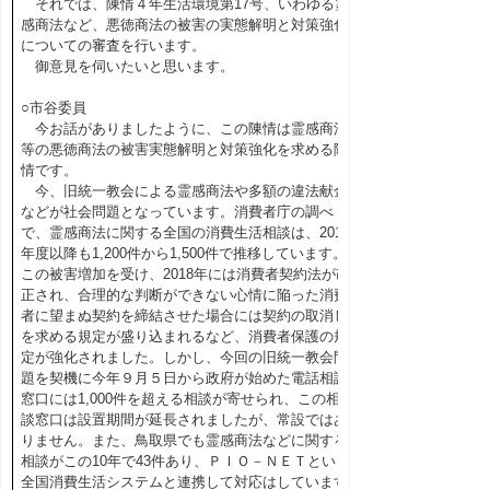
それでは、陳情４年生活環境第17号、いわゆる霊
感商法など、悪徳商法の被害の実態解明と対策強化
についての審査を行います。
御意見を伺いたいと思います。
○市谷委員
今お話がありましたように、この陳情は霊感商法
等の悪徳商法の被害実態解明と対策強化を求める陳
情です。
今、旧統一教会による霊感商法や多額の違法献金
などが社会問題となっています。消費者庁の調べ
で、霊感商法に関する全国の消費生活相談は、2017
年度以降も1,200件から1,500件で推移しています。
この被害増加を受け、2018年には消費者契約法が改
正され、合理的な判断ができない心情に陥った消費
者に望まぬ契約を締結させた場合には契約の取消し
を求める規定が盛り込まれるなど、消費者保護の規
定が強化されました。しかし、今回の旧統一教会問
題を契機に今年９月５日から政府が始めた電話相談
窓口には1,000件を超える相談が寄せられ、この相
談窓口は設置期間が延長されましたが、常設ではあ
りません。また、鳥取県でも霊感商法などに関する
相談がこの10年で43件あり、ＰＩＯ－ＮＥＴという
全国消費生活システムと連携して対応はしています