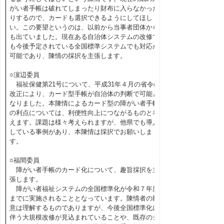
がい者手帳は破れてしまったり財布に入らなかった
りするので、カードも選択できるようにしてほし
い。この要望というのは、以前から当事者団体から
も出ていました。現在ある自治体システムの改修で
も今後予定されている全国標準システムでも対応が
可能であり、陳情の採択を主張します。
○濵辺委員
福祉保健第21号について、平成31年４月の省令の
改正により、カード型手帳が自治体の判断で可能と
なりました。本陳情によるカード型の障がい者手帳
の利点については、利便性向上につながるものと考
えます。課題は様々考えられますが、他県でも導入
している事例があり、本陳情は採択でお願いしま
す。
○福間委員
障がい者手帳のカード化について、趣旨採択を主
張します。
障がい者福祉システムの全国標準化が令和７年度
までに実施されることとなっています。陳情者の願
意は理解するものでありますが、今後全国標準化に
伴う大規模改修が見込まれていることや、既存のシ