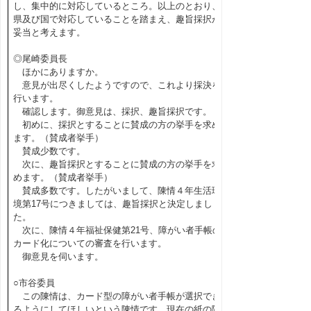
し、集中的に対応しているところ。以上のとおり、
県及び国で対応していることを踏まえ、趣旨採択が
妥当と考えます。
◎尾崎委員長
ほかにありますか。
意見が出尽くしたようですので、これより採決を
行います。
確認します。御意見は、採択、趣旨採択です。
初めに、採択とすることに賛成の方の挙手を求め
ます。（賛成者挙手）
賛成少数です。
次に、趣旨採択とすることに賛成の方の挙手を求
めます。（賛成者挙手）
賛成多数です。したがいまして、陳情４年生活環
境第17号につきましては、趣旨採択と決定しまし
た。
次に、陳情４年福祉保健第21号、障がい者手帳の
カード化についての審査を行います。
御意見を伺います。
○市谷委員
この陳情は、カード型の障がい者手帳が選択でき
るようにしてほしいという陳情です。現在の紙の障