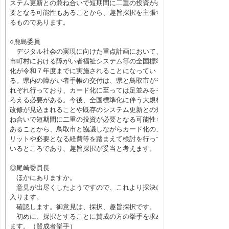
ステム更新との兼ね合いで短期間に二重の投資が必
要となる可能性もあることから、趣旨採択を主張す
るものであります。
○鹿島委員
デジタル社会の実現に向けた重点計画において、
市町村における障がい者福祉システム等の全国標準
化が令和７年度までに実施されることになってい
る。県内の障がい者手帳の交付は、県と鳥取市がそ
れぞれ行っており、カード化に至っては足並みをそ
ろえる必要がある。今後、全国標準化に伴う大規模
改修が見込まれることや既存のシステム更新との兼
ね合いで短期間に二重の投資が必要となる可能性も
あることから、鳥取市と協議しながらカード化のメ
リットや必要となる経費等を踏まえて検討を行って
いるところであり、趣旨採択が妥当と考えます。
◎尾崎委員長
ほかにありますか。
意見が出尽くしたようですので、これより採決に
入ります。
確認します。御意見は、採択、趣旨採択です。
初めに、採択とすることに賛成の方の挙手を求め
ます。（賛成者挙手）