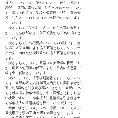
状況についてです。第七波に入ってからの累計で
290件、前回の報告以降、34件の増加となっていま
す。増加の内訳は、学校や保育所で15件、高齢者施
設で14件と、やはりその２つの区分について多くな
っています。
続きまして、第七波に入ってからの死亡者数です
が、こちらは59名と、前回報告から11名の増加とな
っています。
続きまして、各種要請についての状況です。特措
法第24条第９項による協力要請として、シルバーウ
イークに向けた感染対策への協力要請を継続してい
ます。
続きまして、（２）新型コロナ警報の状況です
が、病床の使用率の低下により、県内の注意報、警
報は全て解除としています。
続いて、（３）注意喚起情報です。こちらについ
ては、東部地区で人口10万人当たりの陽性者数が直
近で約280名と引き続き高いことから、東部につい
ては感染拡大警戒情報を、中・西部はそれよりも低
い状況ですので、感染拡大注意情報を引き続き出し
て感染拡大の注意喚起を行っている状況です。
最後ですが、（４）レベル分類についてです。病
床使用率は県内平均で15％未満となっており、レベ
ル２の目安を下回っておりますけれども、まだ感染