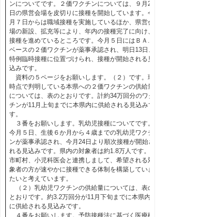
ンについてです。２価ワクチンについては、９月24
日の県営会場を皮切りに接種を開始しています。今
月７日からは職域接種を実施しているほか、県営会
場の新設、拡充等により、年内の接種完了に向け、
接種を進めているところです。今月５日にはＢＡ.５
ベースの２価ワクチンが薬事承認され、明日13日、
特例臨時接種に位置づけられ、接種が開始される見
込みです。
資料の５ページをお願いします。（２）です。現
時点で判明している本県への２価ワクチンの供給量
については、表のとおりです。計約34万回分のワク
チンが11月上旬までに本県内に供給される見込みで
す。
３番をお願いします。乳幼児接種についてです。
今月５日、生後６か月から４歳までの乳幼児ワクチ
ンが薬事承認され、今月24日より順次接種が開始さ
れる見込みです。県内の対象者は約1.8万人です。
市町村、小児科医会と連携しまして、希望される対
象者の方が速やかに接種できる体制を構築していき
たいと考えています。
（２）乳幼児ワクチンの供給量については、表の
とおりです。約3.2万回分が11月下旬までに本県内
に供給される見込みです。
４番をお願いします。予防接種法に基づく医療機