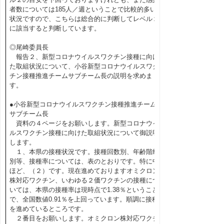
者数については185人／週ということで比較的多い
状況ですので、こちらは総合的に判断してレベル２
に該当すると判断しています。
◎尾崎委員長
報告２、新型コロナウイルスワクチン接種に向け
た取組状況について、小谷新型コロナウイルスワク
チン接種推進チームサブチーム長の説明を求めま
す。
●小谷新型コロナウイルスワクチン接種推進チーム
サブチーム長
資料の４ページをお願いします。新型コロナウイ
ルスワクチン接種に向けた取組状況について御説明
します。
１、本県の接種状況です。接種回数別、年齢階級
別等、接種率については、表のとおりです。特に中
ほど、（２）です。現在進めておりますオミクロン
株対応ワクチン、いわゆる２価ワクチンの接種につ
いては、本県の接種率は現時点で1.38％ということ
で、全国数値0.91％を上回っています。順調に接種
を進めているところです。
２番目をお願いします。オミクロン株対応ワクチ