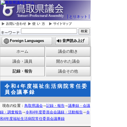
とりネット
Foreign Languages
音声読み上げ
ホーム
議会の動き
議会・議員
開かれた議会
記録・報告
議会その他
令和4年度福祉生活病院常任委
員会議事録
現在の位置：
鳥取県議会
記録・報告
議事録・会議
録・調査報告
令和4年度委員会会議録・活動報告
令
和4年度福祉生活病院常任委員会議事録