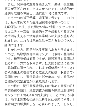
また、関係者の意見を踏まえて、孤独・孤立相談
窓口が設置されることはよかったです。継続的かつ
適切な取組を希望し、議案第18号に賛成です。
もう一つの補正予算、議案第２号です。この中に
は、私も求めてきた生活困窮者各世帯への１万
4,000円の支援、また障がい者の情報アクセスやコ
ミュニティー支援、医療的ケアを必要とする方の在
宅生活を支える生活介護事業所への支援が盛り込ま
れました。これらは県民生活を支えるものであり、
評価できます。
しかし一方、問題がある事業もあると考えます。
１つは、鳥取県西部犬猫センター（仮称）整備事業
です。施設整備は必要ですが、建設運営を民間に委
ねるＤＢＯ方式を取ります。狂犬病予防法に基づい
て県知事に課せられ、これまで保健所が担ってきた
公衆衛生上の義務である放置犬の捕獲、収容までも
民間任せにし、運営委託も10年刻みです。住民の安
全確保や安定運営が大変危惧されます。
２つ目に、淀江産廃計画を前に進める産廃の許可
申請経費や設計、地質調査の費用を県環境管理事業
センターに１億4,000万円支援することです。知事
は、地下水調査会の結果は科学的に信頼できる、産
廃計画は白紙撤回しないと言われました。しかし、