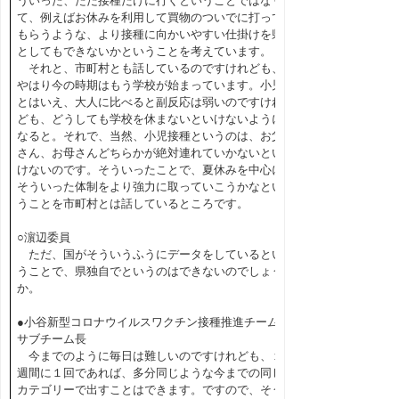
ういった、ただ接種だけに行くということではなく
て、例えばお休みを利用して買物のついでに打って
もらうような、より接種に向かいやすい仕掛けを県
としてもできないかということを考えています。
それと、市町村とも話しているのですけれども、
やはり今の時期はもう学校が始まっています。小児
とはいえ、大人に比べると副反応は弱いのですけれ
ども、どうしても学校を休まないといけないように
なると。それで、当然、小児接種というのは、お父
さん、お母さんどちらかが絶対連れていかないとい
けないのです。そういったことで、夏休みを中心に
そういった体制をより強力に取っていこうかなとい
うことを市町村とは話しているところです。
○濵辺委員
ただ、国がそういうふうにデータをしているとい
うことで、県独自でというのはできないのでしょう
か。
●小谷新型コロナウイルスワクチン接種推進チーム
サブチーム長
今までのように毎日は難しいのですけれども、１
週間に１回であれば、多分同じような今までの同じ
カテゴリーで出すことはできます。ですので、そう