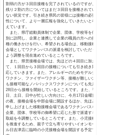
割弱の方が３回目接種を完了されているのですが、
残り２割の方についてはまだ３回目を接種されてい
ない状況です。引き続き県民の皆様には接種の必要
性について、より一層広報を強化していきたいと考
えています。
また、県庁総動員体制で企業、団体、学校等を個
別に訪問し、企業と連携して企業の職員の方への接
種の働きかけを行い、希望される場合は、移動接種
会場としてワクチンバスの派遣を検討していただく
よう調整を現在進めているところです。
また、県営接種会場では、先ほどの４回目に加え
て、１回目から３回目の接種についても引き続き対
応していきます。また、アレルギーのためモデルナ
ワクチン、ファイザーワクチン等、接種が難しい方
も接種可能なノババックスワクチンについても先月
28日から接種を開始しているところです。また、平
日、土日、日中が忙しい方向けに、今月17日金曜日
の夜、接種会場を中部会場に開設するほか、先ほど
申し上げました移動接種会場であるワクチンバスを
企業、団体、学校等の御希望に応じた形で派遣する
取組を今調整しているところです。また、小児接種
を推進するため、親子で立ち寄りやすいイオンモー
ル日吉津店に臨時の小児接種会場を開設する予定で