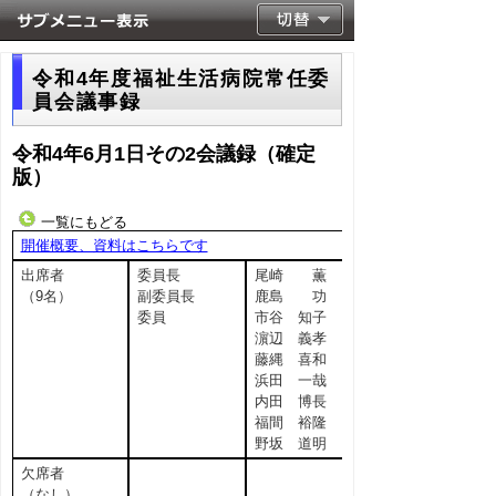
令和4年度福祉生活病院常任委
員会議事録
令和4年6月1日その2会議録（確定
版）
一覧にもどる
開催概要、資料はこちらです
出席者
委員長
尾崎 薫
（9名）
副委員長
鹿島 功
委員
市谷 知子
濵辺 義孝
藤縄 喜和
浜田 一哉
内田 博長
福間 裕隆
野坂 道明
欠席者
（なし）