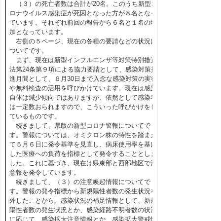
（３）の死亡者数は合計が20名。このうち新型コ
ロナウイルス感染症が死因となった方が８名となっ
ています。それぞれ前回の報告から６名と１名の増
加となっています。
右側の５ページ、現在の各種の要請などの状況に
ついてです。
まず、現在は新型インフルエンザ等対策特別措置
法第24条第９項による協力要請として、感染対策推
進月間として、６月30日まで入念な感染対策の実行
や無料検査の活用を呼びかけています。現在は感染
自体は減少傾向ではありますが、依然として感染者
は一定数おられますので、こういった呼びかけをし
ているものです。
続きまして、県版の新型コロナ警報についてで
す。警報については、オミクロン株の特性を踏まえ
て５月６日に発令基準を見直し、病床使用率を基に
した医療への負荷を指標として発令することとしま
した。これに基づき、現在は県東部と西部地区で注
意報を発令しています。
続きまして、（３）の注意喚起情報についてで
す。警報の発令指標から新規陽性者数の発生状況を
外したことから、感染状況の補足情報として、新規
陽性者数の発生状況とか、感染経路不明者数の状況
に応じて、感染拡大注意情報とか、感染拡大警戒情