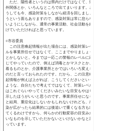
ただ、陽性者というのは県内だけではなくて、県
外関係とか、いろんなところで出てまいります。ど
うしても今、感染対策をしながら経済を回しましょ
うという面もありますので、感染対策は常に怠らな
いようにしながら、通常の事業活動、社会活動を続
けていただければと思っています。
○市谷委員
この注意喚起情報が出た場合には、感染対策レベ
ルを事業所任せではなくて、ここまでやりましょう
とかしないと。今までは一応この警報のレベルに応
じてやっていたので、例えば消毒とかマスクとか、
着るものとか、介護事業所とかではいろいろ変える
のだと言っておられたのです。だから、この注意喚
起情報が例えば上がれば、こうしてくださいという
ような、自分たちで考えてではなくて、対策レベル
はこれぐらいやってくださいみたいな目安もやはり
示したほうがいいと思うのです。事業所任せになる
と結局、重症化はしないかもしれないけれども、感
染が広がったら結果的には後追いで重くなる方も出
てくるわけですから、何らかの行動変容の目安みた
いなものを示していただかないといけないかなと思
っています。