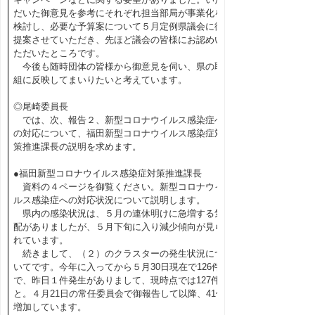
だいた御意見を参考にそれぞれ担当部局が事業化を
検討し、必要な予算案について５月定例県議会に御
提案させていただき、先ほど議会の皆様にお認めい
ただいたところです。
今後も随時団体の皆様から御意見を伺い、県の取
組に反映してまいりたいと考えています。
◎尾崎委員長
では、次、報告２、新型コロナウイルス感染症へ
の対応について、福田新型コロナウイルス感染症対
策推進課長の説明を求めます。
●福田新型コロナウイルス感染症対策推進課長
資料の４ページを御覧ください。新型コロナウイ
ルス感染症への対応状況について説明します。
県内の感染状況は、５月の連休明けに急増する気
配がありましたが、５月下旬に入り減少傾向が見ら
れています。
続きまして、（２）のクラスターの発生状況につ
いてです。今年に入ってから５月30日現在で126件
で、昨日１件発生がありまして、現時点では127件
と。４月21日の常任委員会で御報告して以降、41件
増加しています。