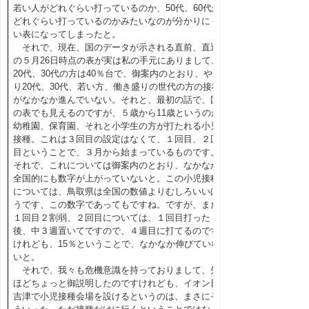
若い人がどれぐらい打っているのか、50代、60代が
どれぐらい打っているのかみたいなのが分かりにく
い表になってしまったと。
それで、現在、国のデータが示される直前、直近
の５月26日時点の表が実は私の手元にありまして、
20代、30代の方は40％台で、御案内のとおり、やは
り20代、30代、若い方、働き盛りの世代の方の接種
がなかなか進んでいない。それと、最初の話で、国
の表でも見えるのですが、５歳から11歳というのが
幼稚園、保育園、それと小学生の方が打たれる小児
接種。これは３回目の設定はなくて、１回目、２回
目ということで、３月から始まっているものです。
それで、これについては御案内のとおり、なかなか
全国的にも数字が上がっていないと。この小児接種
については、鳥取県は全国の数値よりむしろいいほ
うです、この数字であってもですね。ですが、まだ
１回目２割弱、２回目については、１回目打った
後、中３週置いてですので、４週目に打てるのです
けれども、15％ということで、なかなか伸びていな
いと。
それで、我々も危機意識を持っておりまして、先
ほどちょっと御説明したのですけれども、イオン日
吉津で小児接種会場を設けるというのは、まさにそ