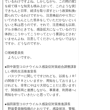
ているわけですよね。しかしながら、この間の変異
を経て様々な知見も積み上がって、このような状況
できちんと日常、経済を取り戻すという政策転換が
図られているわけですから、注意喚起のやり方につ
いてのきちんとした答弁をしていただかないといけ
ないと私は思うのです。それで、注意喚起も以前、
デルタ株のときでも、感染拡大になっているので具
体的にこうやってこうやってという要請などされて
いませんよね、注意してくださいしかないではない
ですか。どうなのですか。
◎尾崎委員長
よろしいですか。
●田中新型コロナウイルス感染症対策総合調整課新
しい県民生活推進室長
バスツアーに関してですけれども、以前もＪＲ等
の関係でＰＲといいますか、周知をしておりました
けれども、非常にやはり大切なことだと思いますの
で、関係部局と連携しながら、事業者、利用者への
周知をやっていきたいと思っています。
●福田新型コロナウイルス感染症対策推進課長
野坂委員御指摘のとおりです。感染状況、警報、