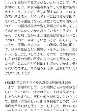
けれども重症化する方が少ないということで、その
警報の出し方、新規感染者数を外して警報の情報を
出すということです。少し心配するのは、やはり感
染者が増えると、どうしても中には直接な要因では
ないにしても重症になったり亡くなる方も出ている
ので、この新規感染者の数を警報と切り離してしま
うのが本当にいいのかと思っているところです。し
かも、切り離しながらまた注意喚起情報ということ
でつけるので、ややこしいというか、紛らわしいと
いうか。実際に今までは、この警報の段階に応じ
て、結構事業所なども感染レベルを上げたり、対策
レベルを上げたりしてきているので、この情報の出
し方や情報の判断の目安になるものを変えることに
よって、みんながどう対応をしていいのかよく分か
らないのですよ。その辺をもう少し説明していただ
けないでしょうか。
●福田新型コロナウイルス感染症対策推進課長
まず、警報の出し方、この指標から陽性者数を外
したことについてですけれども、やはり先ほどおっ
しゃられたように、重症化傾向が少ないということ
で、医療への負荷という部分を判断するのに、入院
病床使用率だけを使うことにしました。我々にも迷
いがありまして、たくさん患者さんが出れば、例え