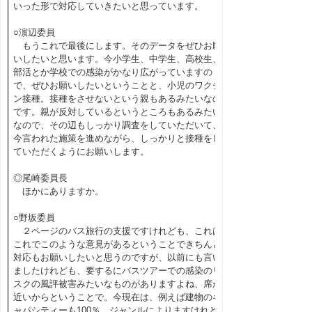
いった形で対応していきたいと思っています。
○濵辺委員
もうこれで最後にします。そのデータをぜひお願
いしたいと思います。今小学生、中学生、高校生、
部活とか学校での感染がかなり広がっていますの
で、ぜひお願いしたいということと、小児のワクチ
ン接種。接種をさせないという親もあるみたいなの
です。親が反対しているというところもあるみたい
なので、その辺もしっかり調査をしていただいて、
今言われた施策を進めながら、しっかりと接種をし
ていただくようにお願いします。
◎尾崎委員長
ほかにありますか。
○野坂委員
２ページのバス旅行の支援ですけれども、これは
これでこのような意見があるということできちんと
対応もお願いしたいと思うのですが、以前にも言い
ましたけれども、要するにバスツアーでの感染のリ
スクの風評被害みたいなものがありますよね、席が
近いからということで。今現在は、例えば建物のキ
ャパシティーも100％。ジャンルによりますけれど