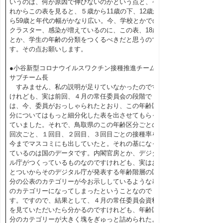
いうのは、何が原因で伸びないのかという点と、そ
れからこの表を見ると、５歳から11歳の下、12歳か
ら59歳と年代の幅がかなり広い。今、学校とかでの
クラスター、感染が増えているのに、この表、18歳
とか、学生の年齢の分類をつくるべきだと思うので
す。その点お願いします。
●小谷新型コロナウイルスワクチン接種推進チーム
サブチーム長
すみません、私の説明が足りていなかったのです
けれども、実は前回、４月の常任委員会の段階で
は、今、委員がおっしゃられたとおり、この年齢区
分についてはもっと細分化した表を出させてもらっ
ていました。それで、鳥取県のこの年齢区分ごとの
回次ごと、１回目、２回目、３回目ごとの接種率を
今までマスコミにも出していたと。それの基になっ
ているのは国のデータです。内閣官房とか、デジタ
ル庁がつくっているものなのですけれども、実はお
とついからそのデジタル庁が発表する年齢階層の区
分の公表のカテゴリーが今お示ししているような表
のカテゴリーになってしまったということなので
す。ですので、結果として、４月の常任委員会資料
を見ていただいたら分かるのですけれども、年齢区
分のカテゴリーが大きく塊をぎゅっと詰められた。