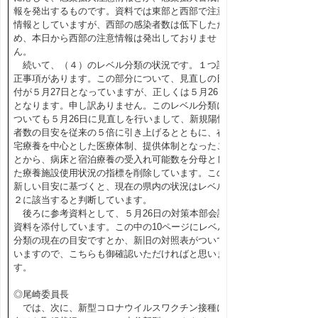
報を発出するものです。資料では東部と西部で注意
情報としていますが、西部の感染者数は低下したた
め、本日から西部の注意情報は発出しておりませ
ん。
続いて、（４）のレベル分類の状況です。１つ訂
正事項があります。この部分について、見直しの日
付が５月27日となっていますが、正しくは５月26日
となります。申し訳ありません。このレベル分類に
ついても５月26日に見直しを行いまして、新規陽性
者数の目安を従来の５倍に引き上げるとともに、在
宅療養を中心とした医療体制、提供体制となったこ
とから、病床と宿泊療養の受入れ可能数を分母とし
た療養施設使用状況の指標を削除しています。この
新しい目安に基づくと、現在の県内の状況はレベル
２に該当すると判断しています。
後ろに参考資料として、５月26日の対策本部会議
資料を添付しています。この中の10ページにレベル
分類の現在の目安ですとか、新旧の対照表がついて
いますので、こちらも御確認いただければと思いま
す。
◎尾崎委員長
では、次に、新型コロナウイルスワクチン接種に