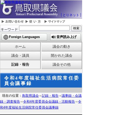
とりネット
Foreign Languages
音声読み上げ
ホーム
議会の動き
議会・議員
開かれた議会
記録・報告
議会その他
令和4年度福祉生活病院常任委
員会議事録
現在の位置：
鳥取県議会
記録・報告
議事録・会議
録・調査報告
令和4年度委員会会議録・活動報告
令
和4年度福祉生活病院常任委員会議事録