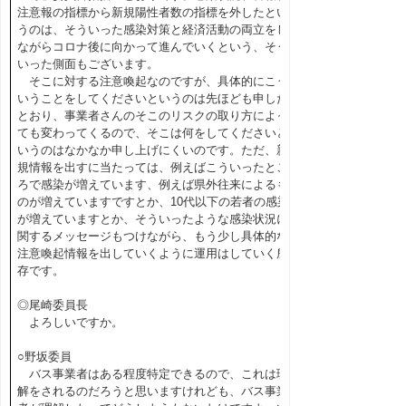
注意報の指標から新規陽性者数の指標を外したとい
うのは、そういった感染対策と経済活動の両立をし
ながらコロナ後に向かって進んでいくという、そう
いった側面もございます。
そこに対する注意喚起なのですが、具体的にこう
いうことをしてくださいというのは先ほども申した
とおり、事業者さんのそこのリスクの取り方によっ
ても変わってくるので、そこは何をしてくださいと
いうのはなかなか申し上げにくいのです。ただ、新
規情報を出すに当たっては、例えばこういったとこ
ろで感染が増えています、例えば県外往来によるも
のが増えていますですとか、10代以下の若者の感染
が増えていますとか、そういったような感染状況に
関するメッセージもつけながら、もう少し具体的な
注意喚起情報を出していくように運用はしていく所
存です。
◎尾崎委員長
よろしいですか。
○野坂委員
バス事業者はある程度特定できるので、これは理
解をされるのだろうと思いますけれども、バス事業