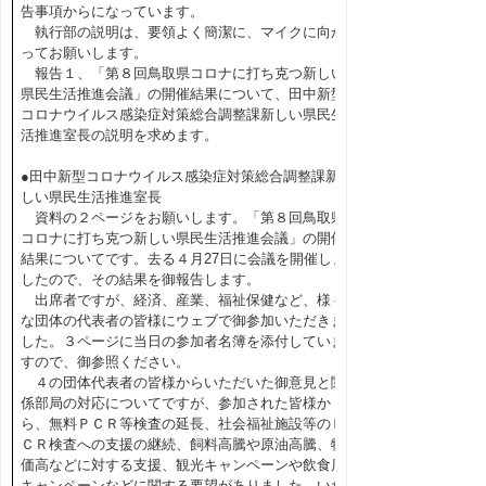
告事項からになっています。
執行部の説明は、要領よく簡潔に、マイクに向か
ってお願いします。
報告１、「第８回鳥取県コロナに打ち克つ新しい
県民生活推進会議」の開催結果について、田中新型
コロナウイルス感染症対策総合調整課新しい県民生
活推進室長の説明を求めます。
●田中新型コロナウイルス感染症対策総合調整課新
しい県民生活推進室長
資料の２ページをお願いします。「第８回鳥取県
コロナに打ち克つ新しい県民生活推進会議」の開催
結果についてです。去る４月27日に会議を開催しま
したので、その結果を御報告します。
出席者ですが、経済、産業、福祉保健など、様々
な団体の代表者の皆様にウェブで御参加いただきま
した。３ページに当日の参加者名簿を添付していま
すので、御参照ください。
４の団体代表者の皆様からいただいた御意見と関
係部局の対応についてですが、参加された皆様か
ら、無料ＰＣＲ等検査の延長、社会福祉施設等のＰ
ＣＲ検査への支援の継続、飼料高騰や原油高騰、物
価高などに対する支援、観光キャンペーンや飲食店
キャンペーンなどに関する要望がありました。いた