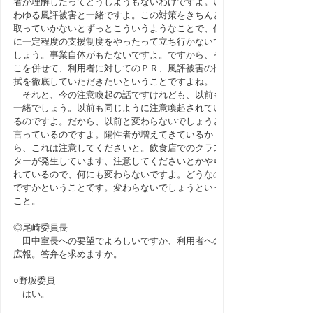
者が理解したってどうしようもないわけですよ。い
わゆる風評被害と一緒ですよ。この対策をきちんと
取っていかないとずっとこういうようなことで、仮
に一定程度の支援制度をやったって立ち行かないで
しょう。事業自体がもたないですよ。ですから、そ
こを併せて、利用者に対してのＰＲ、風評被害の払
拭を徹底していただきたいということですよね。
それと、今の注意喚起の話ですけれども、以前も
一緒でしょう。以前も同じように注意喚起されてい
るのですよ。だから、以前と変わらないでしょうと
言っているのですよ。陽性者が増えてきているか
ら、これは注意してくださいと。飲食店でのクラス
ターが発生しています、注意してくださいとかやら
れているので、何にも変わらないですよ。どうなの
ですかということです。変わらないでしょうという
こと。
◎尾崎委員長
田中室長への要望でよろしいですか、利用者への
広報。答弁を求めますか。
○野坂委員
はい。