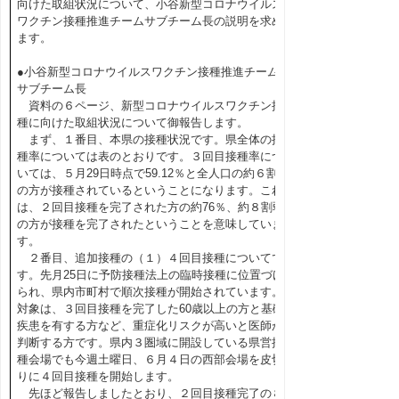
向けた取組状況について、小谷新型コロナウイルス
ワクチン接種推進チームサブチーム長の説明を求め
ます。
●小谷新型コロナウイルスワクチン接種推進チーム
サブチーム長
資料の６ページ、新型コロナウイルスワクチン接
種に向けた取組状況について御報告します。
まず、１番目、本県の接種状況です。県全体の接
種率については表のとおりです。３回目接種率につ
いては、５月29日時点で59.12％と全人口の約６割
の方が接種されているということになります。これ
は、２回目接種を完了された方の約76％、約８割弱
の方が接種を完了されたということを意味していま
す。
２番目、追加接種の（１）４回目接種についてで
す。先月25日に予防接種法上の臨時接種に位置づけ
られ、県内市町村で順次接種が開始されています。
対象は、３回目接種を完了した60歳以上の方と基礎
疾患を有する方など、重症化リスクが高いと医師が
判断する方です。県内３圏域に開設している県営接
種会場でも今週土曜日、６月４日の西部会場を皮切
りに４回目接種を開始します。
先ほど報告しましたとおり、２回目接種完了の８