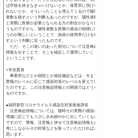
ば学校を休まなきゃいけないとか、保育所に預けら
れないとか、そういったことも増えてくるので陽性
者数を残すという判断もあったのですが、陽性者数
と実際に医療が必要となられる方の割合がかなり違
うものですから、陽性者数を医療の逼迫の指標に使
うのが難しいということで、病床の使用率だけを残
すという判断に至ったものです。
ただ、そこの迷いのあった部分について注意喚起
情報を出すことで、そこを補足して運用していこう
ということです。
○市谷委員
事業所などとか病院とか福祉施設などは、今まで
警報のレベルに応じて感染対策のレベルを変えてい
たのですよ。この注意喚起情報との関係ではどうな
るのですか。
●福田新型コロナウイルス感染症対策推進課長
注意喚起情報については、随時その実際の感染の
増減に応じてもう少しきめ細やかに出していくもの
ですので、警報、注意報と併せて注意喚起情報も参
考にしながらその対策などを取っていただければと
思います。