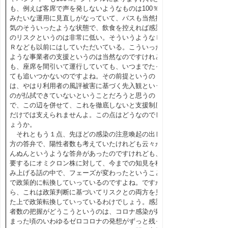
も、例えば客席で声を発しないようなものは100％
みたいな運用に見直しがなっていて、バスも当然換
気のそういったような状態で、飲食を控えれば感染
のリスクというのは非常に低い。そういうようなＰ
Ｒなども以前にはしていただいている。こういった
ような事業者の支援というのは当然なのですけれど
も、座席を間引いて運行していても、いつまでたっ
ても追いつかないのですよね。その前提というの
は、やはり利用者の風評被害に基づく先入観という
のが払拭できていないということだろうと思うの
で、この辺を併せて、これを徹底しないと支援制度
だけでは支えられませんよ。この点はどうなのでし
ょうか。
それともう１点、先ほどの感染の注意喚起の出し
方の答弁で、陽性者数も考えていたけれども云々か
んぬんというような答弁があったのですけれども、
要するにオミクロン株に対して、今までの知見を積
み上げる話の中で、フェーズが変わったということ
で政策的に転換していっているのですよね。ですか
ら、これは政策判断に基づいてリスクとの両方を見
た上で政策転換していっているわけでしょう。感染
者数の把握がどうこうというのは、コロナ感染が始
まった頃のいわゆるゼロコロナの発想がずっと残っ