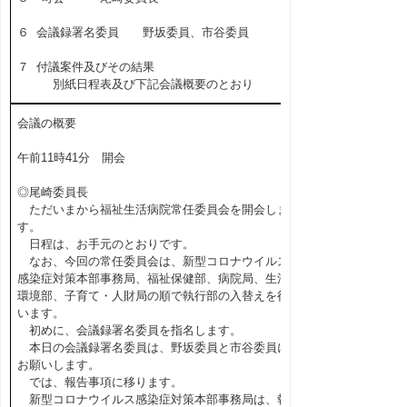
６ 会議録署名委員 野坂委員、市谷委員
７ 付議案件及びその結果
別紙日程表及び下記会議概要のとおり
会議の概要
午前11時41分 開会
◎尾崎委員長
ただいまから福祉生活病院常任委員会を開会しま
す。
日程は、お手元のとおりです。
なお、今回の常任委員会は、新型コロナウイルス
感染症対策本部事務局、福祉保健部、病院局、生活
環境部、子育て・人財局の順で執行部の入替えを行
います。
初めに、会議録署名委員を指名します。
本日の会議録署名委員は、野坂委員と市谷委員に
お願いします。
では、報告事項に移ります。
新型コロナウイルス感染症対策本部事務局は、報