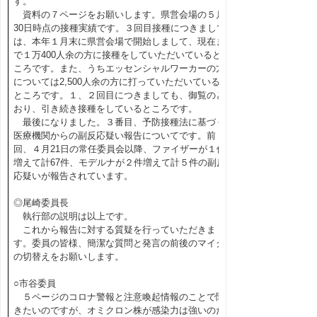
す。
資料の７ページをお願いします。県営会場の５月
30日時点の接種実績です。３回目接種につきまして
は、本年１月末に県営会場で開始しまして、現在ま
で１万400人余の方に接種をしていただいていると
ころです。また、うちエッセンシャルワーカーの方
については2,500人余の方に打っていただいている
ところです。１、２回目につきましても、御覧のと
おり、引き続き接種をしているところです。
最後になりました。３番目、予防接種法に基づく
医療機関からの副反応疑い報告についてです。前
回、４月21日の常任委員会以降、ファイザーが１件
増えて計67件、モデルナが２件増えて計５件の副反
応疑いが報告されています。
◎尾崎委員長
執行部の説明は以上です。
これから報告に対する質疑を行っていただきま
す。委員の皆様、簡潔な質問と発言の前後のマイク
の切替えをお願いします。
○市谷委員
５ページのコロナ警報と注意喚起情報のことで聞
きたいのですが、オミクロン株が感染力は強いのだ