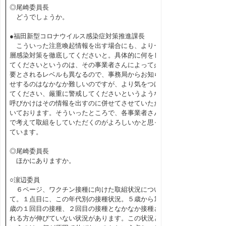
◎尾崎委員長
どうでしょうか。
●福田新型コロナウイルス感染症対策推進課長
こういった注意喚起情報を出す場合にも、より一
層感染対策を徹底してくださいと。具体的に何をし
てくださいというのは、その事業者さんによって必
要とされるレベルも異なるので、事務局からお知ら
せするのはなかなか難しいのですが、より気をつけ
てください、厳重に警戒してくださいというような
呼びかけはその情報を出すのに併せてさせていただ
いております。そういったところで、各事業者さん
で考えて取組をしていただくのがよろしいかと思っ
ています。
◎尾崎委員長
ほかにありますか。
○濵辺委員
６ページ、ワクチン接種に向けた取組状況につい
て。１点目に、この年代別の接種状況。５歳から11
歳の１回目の接種、２回目の接種となかなか接種さ
れる方が伸びていない状況があります。この状況と