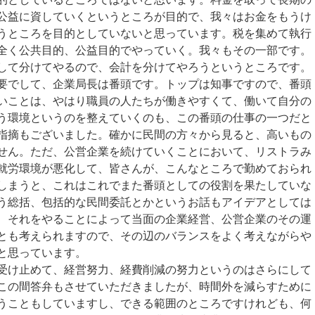
公益に資していくというところが目的で、我々はお金をもうけ
うところを目的としていないと思っています。税を集めて執行
全く公共目的、公益目的でやっていく。我々もその一部です。
して分けてやるので、会計を分けてやろうというところです。
要でして、企業局長は番頭です。トップは知事ですので、番頭
いことは、やはり職員の人たちが働きやすくて、働いて自分の
う環境というのを整えていくのも、この番頭の仕事の一つだと
指摘もございました。確かに民間の方々から見ると、高いもの
せん。ただ、公営企業を続けていくことにおいて、リストラみ
就労環境が悪化して、皆さんが、こんなところで勤めておられ
しまうと、これはこれでまた番頭としての役割を果たしていな
う総括、包括的な民間委託とかというお話もアイデアとしては
、それをやることによって当面の企業経営、公営企業のその運
とも考えられますので、その辺のバランスをよく考えながらや
と思っています。
け止めて、経営努力、経費削減の努力というのはさらにして
この間答弁もさせていただきましたが、時間外を減らすために
うこともしていますし、できる範囲のところですけれども、何