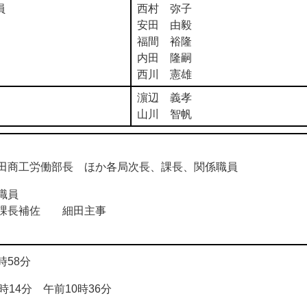
員
西村 弥子
安田 由毅
福間 裕隆
内田 隆嗣
西川 憲雄
濵辺 義孝
山川 智帆
商工労働部長 ほか各局次長、課長、関係職員
職員
長補佐 細田主事
58分
4分 午前10時36分