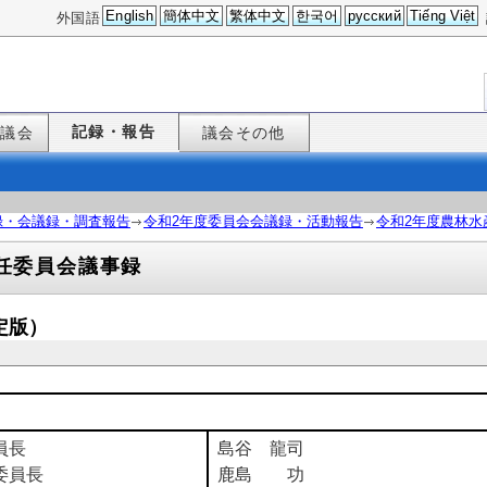
English
簡体中文
繁体中文
한국어
русский
Tiếng Việt
外国語
記録・報告
た議会
議会その他
録・会議録・調査報告
令和2年度委員会会議録・活動報告
令和2年度農林水
任委員会議事録
定版）
員長
島谷 龍司
委員長
鹿島 功