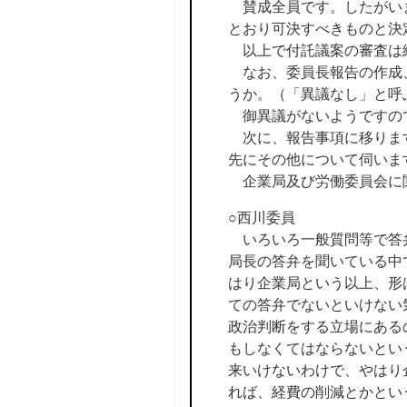
賛成全員です。したがいま
とおり可決すべきものと決
以上で付託議案の審査は
なお、委員長報告の作成、
うか。（「異議なし」と呼
御異議がないようですの
次に、報告事項に移ります
先にその他について伺いま
企業局及び労働委員会に
○西川委員
いろいろ一般質問等で答弁
局長の答弁を聞いている中
はり企業局という以上、形
ての答弁でないといけない
政治判断をする立場にある
もしなくてはならないとい
来いけないわけで、やはり
れば、経費の削減とかとい