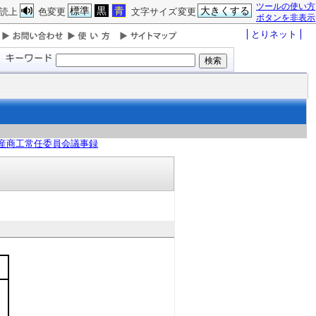
ツールの使い方
標準
黒
青
大きくする
読上
色変更
文字サイズ変更
ボタンを非表示
とりネット
産商工常任委員会議事録