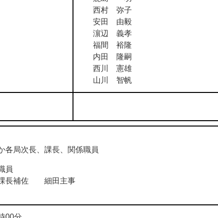
西村 弥子
安田 由毅
濵辺 義孝
福間 裕隆
内田 隆嗣
西川 憲雄
山川 智帆
各局次長、課長、関係職員
職員
長補佐 細田主事
00分