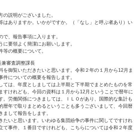
方の説明がございました。
はありますか。いかがですか。（「なし」と呼ぶ者あり）い
ので、報告事項に入ります。
うに要領よく簡潔にお願いします。
件等の概要について。
長兼審査調整課長
を御覧いただきたいと思います。令和２年の１月から12月ま
事件についての概要を報告します。
ては、年度としましては上半期と下半期でまとめたものを常
ますけれども、今回の資料は１月から12月ということで暦年に
す。労働関係につきましては、ＩＬＯがあり、国際的な集計も
的暦年で取りまとめるということも多うございまして、今回暦
きまして報告をします。
たいと思います。いわゆる集団紛争の事件に関してですけれ
立て事件、１番目ですけれども、こちらについては令和２年度