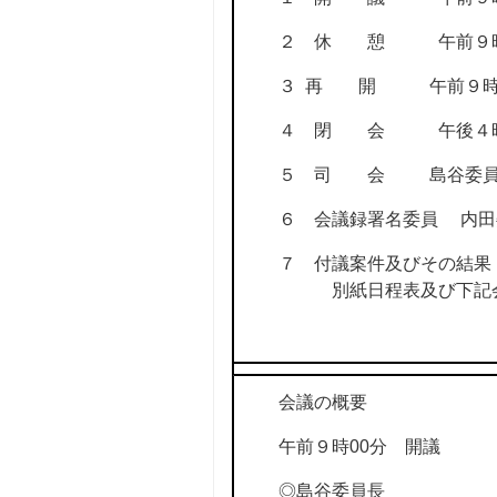
２ 休 憩 午前９時25分
３ 再 開 午前９時27
４ 閉 会 午後４時
５ 司 会 島谷委員
６ 会議録署名委員 内
７ 付議案件及びその結果
別紙日程表及び下記会
会議の概要
午前９時00分 開議
◎島谷委員長