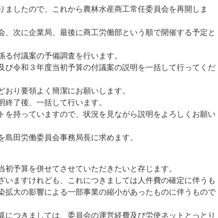
りましたので、これから農林水産商工常任委員会を再開しま
、次に企業局、最後に商工労働部という順で開催する予定と
係る付議案の予備調査を行います。
び令和３年度当初予算の付議案の説明を一括して行ってくだ
どおり要領よく簡潔にお願いします。
明終了後、一括して行います。
を持っていますので、状況を見ながら説明をよろしくお願い
を島田労働委員会事務局長に求めます。
当初予算を併せてさせていただきたいと存じます。
いますけれども、これにつきましては人件費の確定に伴うも
染拡大の影響による一部事業の縮小があったものに伴うもので
につきましては、委員会の運営経費及び労使ネットとっとり