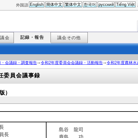
English
簡体中文
繁体中文
한국어
русский
Tiếng Việt
外国語
記録・報告
た議会
議会その他
録・会議録・調査報告
令和2年度委員会会議録・活動報告
令和2年度農林水
任委員会議事録
定版）
長
島谷 龍司
員長
鹿島 功