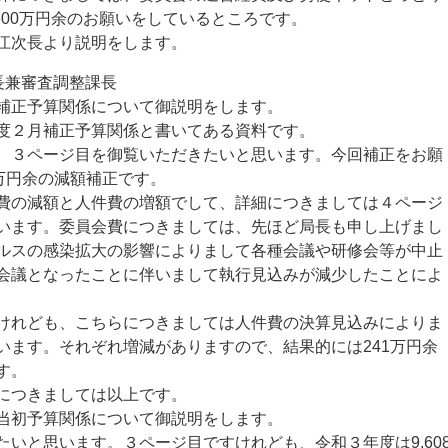
600万円余のお願いをしているところです。
江次長より説明をします。
長兼審査調整課長
補正予算関係について御説明をします。
度２月補正予算関係と書いてある資料です。
３ページ目を御覧いただきたいと思います。今回補正をお願
万円余の減額補正です。
の減額と人件費の増額でして、詳細につきましては４ページ
います。委員会費につきましては、先ほど局長も申し上げまし
ルスの感染拡大の影響によりまして各種会議や研修会等が中止
会議となったことに伴いまして執行見込みが減少したことによ
れども、こちらにつきましては人件費の決算見込みによりま
います。それぞれ増減がありますので、結果的には241万円余
す。
につきましては以上です。
当初予算関係について御説明をします。
いと思います。３ページ目ですけれども、令和３年度は9,60