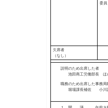
委員
欠席者
（なし）
説明のため出席した者
池田商工労働部長 ほか
職務のため出席した事務局
堀場課長補佐 小川課
１ 開 議 午前９時