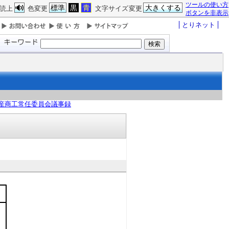
ツールの使い方
標準
黒
青
大きくする
読上
色変更
文字サイズ変更
ボタンを非表示
とりネット
産商工常任委員会議事録