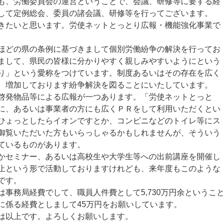
、労働委員会の運営ということで、会議、研修等に要する経
して定例総会、委員の諸会議、研修等を行ってございます。
たいと思います。労使ネットとっとり広報・機能強化事業で
どの県の条例に基づきまして個別労働紛争の解決を行ってお
まして、県民の皆様に分かりやすく親しみやすいようにという
り」という愛称をつけています。制度あるいはその存在を広く
、増加しております紛争解決を図ることにいたしています。
啓発物品等による広報が一つあります。「労使ネットとっと
に、あるいは事業者の方にも広くＰＲをして利用いただくとい
ひょっとしたらイオンですとか、コンビニなどのトイレ等にス
御覧いただいた方もいらっしゃるかもしれませんが、そういう
ているものがあります。
セミナー、あるいは高校生や大学生等への出前講座を開催し
止という形で活動しておりますけれども、来年度もこのような
です。
事務局経費でして、職員人件費として5,730万円余というこ
に係る経費としまして45万円をお願いしています。
は以上です。よろしくお願いします。