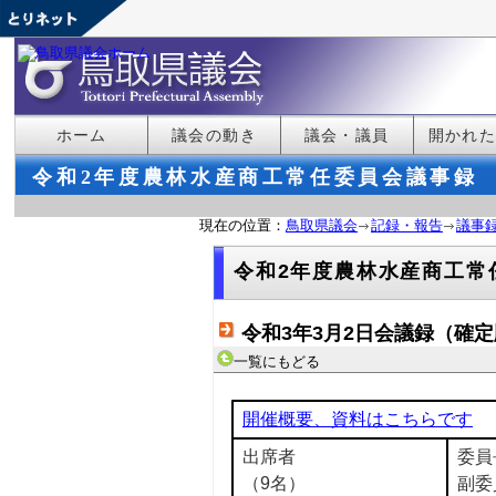
ホーム
議会の動き
議会・議員
開かれ
令和2年度農林水産商工常任委員会議事録
現在の位置：
鳥取県議会
記録・報告
議事
令和2年度農林水産商工常
令和3年3月2日会議録（確
一覧にもどる
開催概要、資料はこちらです
出席者
委員
（9名）
副委