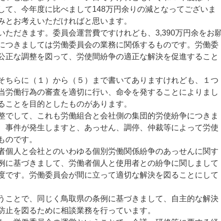
して、今年度に比べまして148万円余りの減となってございま
みとお考えいただければと思います。
ただきます。委員会運営費ですけれども、3,390万円余をお
につきましては労働委員会の業務に関係するものです。労働委
公正な調整を図って、労使間紛争の適正な解決を促進すること
ちらに（１）から（５）まで書いてありますけれども、１つ
当労働行為の審査を適切に行い、命令を発することによりまし
ることを目的としたものがあります。
でして、これも労働組合と会社側の集団的労使紛争につきま
、事件が発生しますと、あっせん、調停、仲裁等によって労使
ものです。
個人と会社とのいわゆる個別労働関係紛争のあっせんに関す
例に基づきまして、労働者個人と使用者との紛争に関しまして
度です。労働委員会が間に立って適切な解決を図ることにして
ことで、同じく鳥取県の条例に基づきまして、自主的な解決
防止を図るために相談業務を行っています。