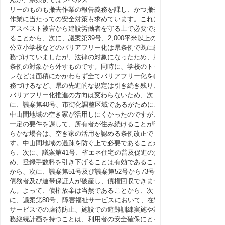
リーのものも撤去作業の報告義務を課し、かつ撤去
作業に当たっての安全対策も求めています。これは
アスベスト被害から建設労働者を守る上で必要であ
ることから、次に、議案第39号、2,000平米以上の
公立小学校などのバリアフリー化は県条例で既に義
務づけていましたが、法律の対象になったため、県
条例の対象から外すものです。同時に、学校のトイ
レなどは面積にかかわらず全てバリアフリー化を義
務づけるなど、県の先進的な規定は引き続き残り、
バリアフリー化推進の方向は変わらないため、次
に、議案第40号、市街化調整区域であるがために、
中山間地域の空き家が活用しにくかったのですが、
一定の要件を課して、所有者が住み続けることが明
らかな場合は、空き家の活用を認める条例改正で
す。中山間地域の過疎を防ぐ上で必要であることか
ら、次に、議案第41号、省エネ住宅の普及促進のた
め、登録手数料を引き下げることは有効であること
から、次に、議案第51号及び議案第52号から73号、
債務者及び連帯保証人が破産し、債権回収できませ
ん。よって、債権放棄は当然であることから、次
に、議案第80号、障害福祉サービスにおいて、在宅
サービスでの虐待防止、施設での避難訓練実施や業
務継続計画を持つことは、利用者の安全確保にとっ