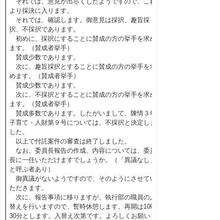
それでは、意見が出尽くしたようですので、これ
より採決に入ります。
それでは、確認します。御意見は採択、趣旨採
択、不採択であります。
初めに、採択にすることに賛成の方の挙手を求め
ます。（賛成者挙手）
賛成少数であります。
次に、趣旨採択とすることに賛成の方の挙手を求
めます。（賛成者挙手）
賛成少数であります。
次に、不採択とすることに賛成の方の挙手を求め
ます。（賛成者挙手）
賛成多数であります。したがいまして、陳情３年
子育て・人財第９号については、不採択と決定しま
した。
以上で付託案件の審査は終了しました。
なお、委員長報告の作成、内容については、委員
長に一任いただけますでしょうか。（「異議なし」
と呼ぶ者あり）
御異議がないようですので、そのようにさせてい
ただきます。
次に、報告事項に移りますが、執行部の職員の入
替えを行いますので、暫時休憩します。再開は10時
30分とします。入替え次第です。よろしくお願いし