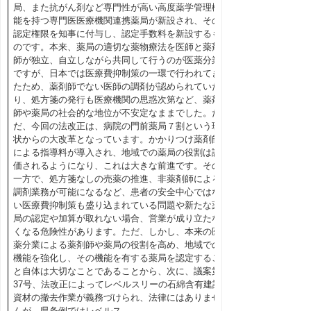
局、また抗がん剤など専門性が高い高度薬学管理機
能を持つ専門医医療機関連携薬局が新設され、その
認定権限を知事に付与し、認定手数料を新設するも
のです。本来、薬局の適切な薬物療法を医師と薬剤
師が独立、自立しながら共同して行うのが医薬分業
ですが、日本では医療費抑制策の一環で行われてき
たため、薬剤師でない医師の調剤が認められていた
り、処方箋の発行も医療機関の思惑次第など、薬剤
師や薬局の社会的な地位が不安定なままでした。た
だ、今回の法改正は、病院の門前薬局７割という現
状からの大改革となっています。かかりつけ薬剤師
による指導料が導入され、地域での薬局の役割は評
価されるようになり、これは大きな前進です。その
一方で、処方箋なしの売薬の推進、非薬剤師による
調剤業務が可能になるなど、患者の安全中心ではな
い医療費抑制策も盛り込まれている問題や新たな薬
局の認定や加算が取れない場合、営業が成り立たな
くなる危険性があります。ただ、しかし、本来の医
薬分業による薬剤師や薬局の役割を高め、地域での
機能を強化し、その機能を有する薬局を認定するこ
と自体は大切なことであることから、次に、議案第
37号、法改正によってレベルスリーの石綿含有建設
資材の撤去作業が義務づけられ、法律にはありませ
んが、県条例ではレベルス