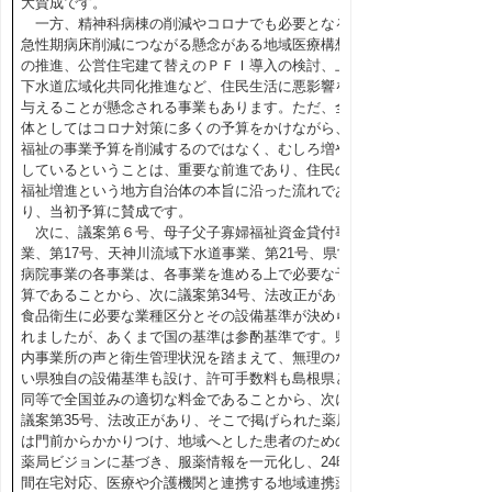
大賛成です。
一方、精神科病棟の削減やコロナでも必要となる
急性期病床削減につながる懸念がある地域医療構想
の推進、公営住宅建て替えのＰＦＩ導入の検討、上
下水道広域化共同化推進など、住民生活に悪影響を
与えることが懸念される事業もあります。ただ、全
体としてはコロナ対策に多くの予算をかけながら、
福祉の事業予算を削減するのではなく、むしろ増や
しているということは、重要な前進であり、住民の
福祉増進という地方自治体の本旨に沿った流れであ
り、当初予算に賛成です。
次に、議案第６号、母子父子寡婦福祉資金貸付事
業、第17号、天神川流域下水道事業、第21号、県営
病院事業の各事業は、各事業を進める上で必要な予
算であることから、次に議案第34号、法改正があり
食品衛生に必要な業種区分とその設備基準が決めら
れましたが、あくまで国の基準は参酌基準です。県
内事業所の声と衛生管理状況を踏まえて、無理のな
い県独自の設備基準も設け、許可手数料も島根県と
同等で全国並みの適切な料金であることから、次に
議案第35号、法改正があり、そこで掲げられた薬局
は門前からかかりつけ、地域へとした患者のための
薬局ビジョンに基づき、服薬情報を一元化し、24時
間在宅対応、医療や介護機関と連携する地域連携薬