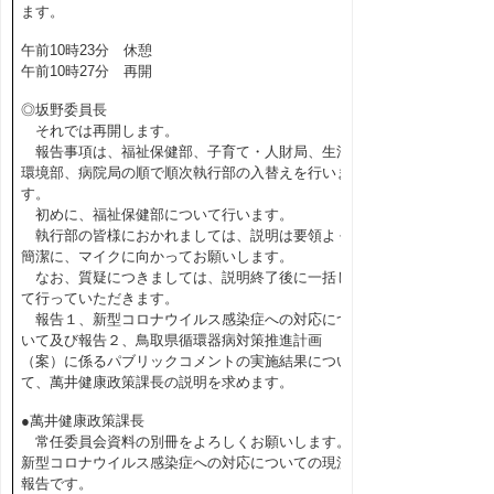
ます。
午前10時23分 休憩
午前10時27分 再開
◎坂野委員長
それでは再開します。
報告事項は、福祉保健部、子育て・人財局、生活
環境部、病院局の順で順次執行部の入替えを行いま
す。
初めに、福祉保健部について行います。
執行部の皆様におかれましては、説明は要領よく
簡潔に、マイクに向かってお願いします。
なお、質疑につきましては、説明終了後に一括し
て行っていただきます。
報告１、新型コロナウイルス感染症への対応につ
いて及び報告２、鳥取県循環器病対策推進計画
（案）に係るパブリックコメントの実施結果につい
て、萬井健康政策課長の説明を求めます。
●萬井健康政策課長
常任委員会資料の別冊をよろしくお願いします。
新型コロナウイルス感染症への対応についての現況
報告です。