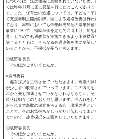
については、法定価格に反映されていないため、県
では昨年11月に国に要望を行ったところでありま
す。また、保育士の処遇については、子ども・子育
て支援新制度開始以降、国による処遇改善は行われ
ており、本県においても低年齢児加配の県単独補助
事業について、補助単価を定期的に引上げ、加配保
育士も含めて処遇改善が実施できるよう予算措置を
講じるとともに、さらなる処遇改善を国に要望して
いることから、不採択が妥当と考えます。
◎坂野委員長
そのほかございませんか。
○浜田委員
趣旨採択を主張させていただきます。現場の状況
が少しずつ改善されていっています。この方向をこ
れから先も加速させていかなければならない。その
現状は御存じのとおりだと思います。申入れをして
おられます鳥取の保育を考える会、現場の声という
ことで、そのお気持ちがしっかりと伝わってまいり
ますので、趣旨採択を主張させていただきます。
◎坂野委員長
そのほかございませんか。