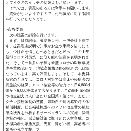
とマイクのスイッチの切替えをお願いします。
それでは、質疑のある方は挙手をお願いします。
質疑がないようですので、付託議案に対する討論
を行っていただきます。
○市谷委員
次の議案の討論を行います。
まず、賛成討論、議案第１号、一般会計予算で
す。提案理由説明で知事がお金や手間を惜しむより
も、今は命を惜しむべきときだと述べ、この１年、
新型コロナ対策第一に取り組む決意を表明されまし
た。そして一番多い予算は新型コロナの医療環境整
備事業95億円で、地域高規格道路50億円のほぼ倍と
なっています。高く評価します。そして、本委員会
所管の予算では、コロナ対策では病床や軽症者の療
養施設の確保、ＰＣＲ検査等の能力は１日4,800検
体から6,000検体まで広がります。この病床確保率
や検査能力は人口当たり全国第１位です。また、ワ
クチン接種体制の整備、県独自の院内感染時の休業
補償制度、社会福祉施設へのＰＣＲ検査費の補助、
感染状況を分析するサーベイランスの実施、保健所
体制の強化、感染症対策に取り組む人材育成、コロ
ナ感染者の家族支援、児童、障がい者、高齢者の事
業所や私立学校、フ