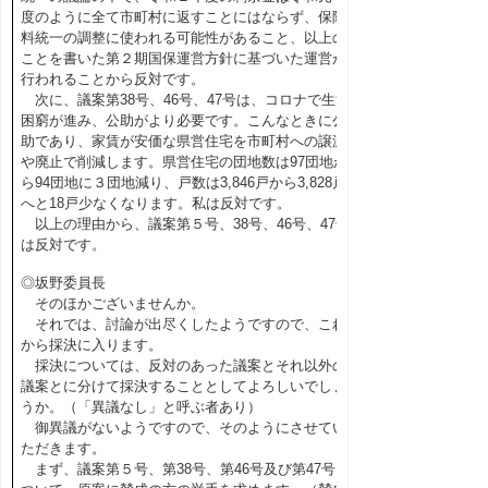
度のように全て市町村に返すことにはならず、保険
料統一の調整に使われる可能性があること、以上の
ことを書いた第２期国保運営方針に基づいた運営が
行われることから反対です。
次に、議案第38号、46号、47号は、コロナで生活
困窮が進み、公助がより必要です。こんなときに公
助であり、家賃が安価な県営住宅を市町村への譲渡
や廃止で削減します。県営住宅の団地数は97団地か
ら94団地に３団地減り、戸数は3,846戸から3,828戸
へと18戸少なくなります。私は反対です。
以上の理由から、議案第５号、38号、46号、47号
は反対です。
◎坂野委員長
そのほかございませんか。
それでは、討論が出尽くしたようですので、これ
から採決に入ります。
採決については、反対のあった議案とそれ以外の
議案とに分けて採決することとしてよろしいでしょ
うか。（「異議なし」と呼ぶ者あり）
御異議がないようですので、そのようにさせてい
ただきます。
まず、議案第５号、第38号、第46号及び第47号に