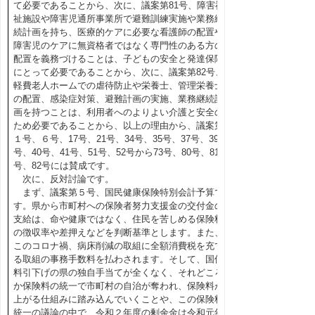
て必要であることから、次に、議案第81号、障害福
祉施設や障害児通所事業所で避難訓練実施や業務継
続計画を持ち、医療的ケアに必要な看護師の配置や
障害児のケアに無資格者ではなく専門性のある方の
配置を義務づけることは、子どもの安全と発達保障
にとって必要であることから、次に、議案第82号、
軽費老人ホームでの虐待防止や栄養士、管理栄養士
の配置、感染症対策、避難計画の実施、業務継続計
画を持つことは、利用者へのよりよい介護と安全の
ため必要であることから、以上の理由から、議案第
１号、６号、17号、21号、34号、35号、37号、39
号、40号、41号、51号、52号から73号、80号、81
号、82号には賛成です。
次に、反対討論です。
まず、議案第５号、国民健康保険特別会計予算で
す。県から市町村への保険者努力支援金の交付金の
支給は、命や健康ではなく、住民を苦しめる保険料
の徴収率や差押えなどを判断基準とします。また、
このコロナ禍、病床削減の取組に全額消費税を充て
る取組の事務手数料を払わされます。そして、国保
料引下げの県の独自手当てが全くなく、それどころ
か保険料の統一で市町村の自治が奪われ、保険料が
上がる仕組みに踏み込んでいくことや、この保険料
統一の議論の中で、令和２年度の剰余金は令和元年