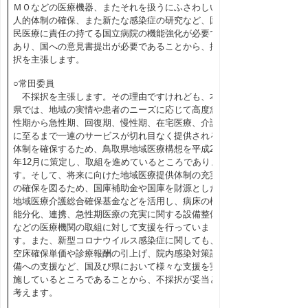
ＭＯなどの医療機器、またそれを扱うにふさわしい
人的体制の確保、また新たな感染症の研究など、国
民医療に責任の持てる国立病院の機能強化が必要で
あり、国への意見書提出が必要であることから、採
択を主張します。
○常田委員
不採択を主張します。その理由ですけれども、本
県では、地域の実情や患者のニーズに応じて高度急
性期から急性期、回復期、慢性期、在宅医療、介護
に至るまで一連のサービスが切れ目なく提供される
体制を確保するため、鳥取県地域医療構想を平成28
年12月に策定し、取組を進めているところでありま
す。そして、将来に向けた地域医療提供体制の充実
の確保を図るため、国庫補助金や国庫を財源とした
地域医療介護総合確保基金などを活用し、病床の機
能分化、連携、急性期医療の充実に関する設備整備
などの医療機関の取組に対して支援を行っていま
す。また、新型コロナウイルス感染症に関しても、
空床確保単価や診療報酬の引上げ、院内感染対策設
備への支援など、国及び県において様々な支援を実
施しているところであることから、不採択が妥当と
考えます。