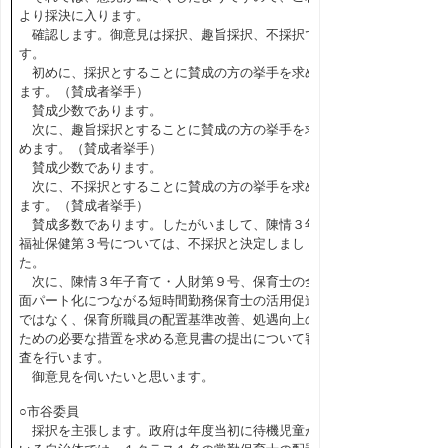
より採決に入ります。
確認します。御意見は採択、趣旨採択、不採択で
す。
初めに、採択とすることに賛成の方の挙手を求め
ます。（賛成者挙手）
賛成少数であります。
次に、趣旨採択とすることに賛成の方の挙手を求
めます。（賛成者挙手）
賛成少数であります。
次に、不採択とすることに賛成の方の挙手を求め
ます。（賛成者挙手）
賛成多数であります。したがいまして、陳情３年
福祉保健第３号については、不採択と決定しまし
た。
次に、陳情３年子育て・人財第９号、保育士の全
面パート化につながる短時間勤務保育士の活用促進
ではなく、保育所職員の配置基準改善、処遇向上の
ための必要な措置を求める意見書の提出について審
査を行います。
御意見を伺いたいと思います。
○市谷委員
採択を主張します。政府は年度当初に待機児童が