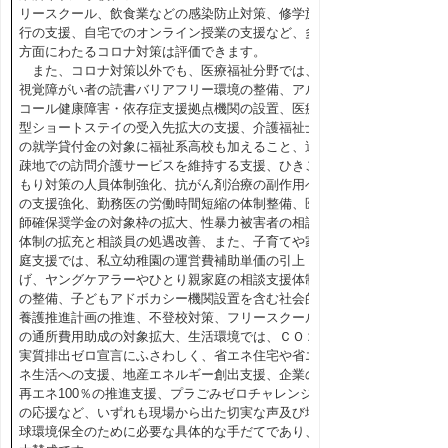
リースクール、飲食業などの感染防止対策、修学旅
行の支援、自宅でのオンライン授業の支援など、多
方面にわたるコロナ対策は評価できます。
また、コロナ対策以外でも、医療福祉分野では、
視覚障がい者の読書バリアフリー環境の整備、アル
コール健康障害・依存症支援拠点機関の設置、医療
型ショートステイの受入先拡大の支援、介護福祉士
の就学貸付金の対象に福祉系高校も加えること、過
疎地での訪問介護サービスを維持する支援、ひきこ
もり対策の人員体制強化、抗がん剤治療の副作用へ
の支援強化、勤務医の労働時間短縮の体制整備、医
師確保奨学金の対象枠の拡大、性暴力被害者の相談
体制の拡充と相談員の処遇改善、また、子育てや家
庭支援では、私立幼稚園の運営費補助単価の引上
げ、ヤングケアラーやひとり親家庭の相談支援体制
の整備、子どもアドボカシー機関設置を含む社会的
養護推進計画の推進、不登校対策、フリースクール
の通所費用助成の対象拡大、生活環境では、ＣＯ２
実質排出ゼロ宣言にふさわしく、省エネ住宅や省エ
ネ生活への支援、地産エネルギー創出支援、企業の
再エネ100％の推進支援、プラごみゼロチャレンジ
の応援など、いずれも現場から出た切実な声及び地
球環境保全のために必要な具体的な手だてであり、