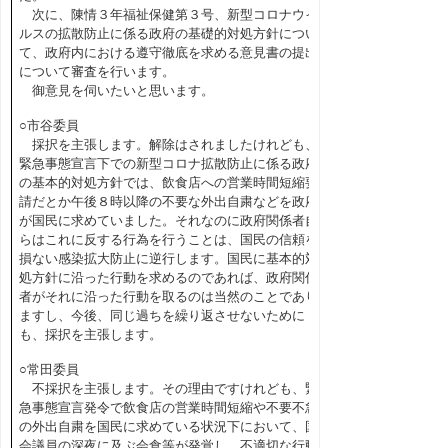
次に、陳情３年福祉保健第３号、新型コロナウイ
ルスの拡散防止に係る政府の基礎的対処方針につい
て、政府内における遵守徹底を求める意見書の提出
について審査を行います。
御意見を伺いたいと思います。
○市谷委員
採択を主張します。解除はされましたけれども、
緊急事態宣言下での新型コロナ拡散防止に係る政府
の基本的対処方針では、飲食店への営業時間短縮要
請だとか午後８時以降の不要な外出自粛などを政府
が国民に求めていました。それなのに政府関係者自
らはこれに反する行為を行うことは、国民の信頼を
損ない感染拡大防止に逆行します。国民に基本的対
処方針に沿った行動を求めるのであれば、政府関係
者がそれに沿った行動を取るのは当然のことであり
ますし、今後、同じ過ちを繰り返させないために
も、採択を主張します。
○常田委員
不採択を主張します。その理由ですけれども、緊
急事態宣言発令で飲食店の営業時間短縮や不要不急
の外出自粛を国民に求めている状況下において、国
会議員の深夜に及ぶ会食等が発覚し、不適切な行動