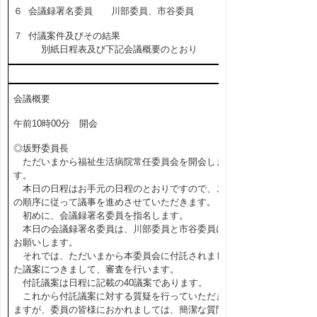
６ 会議録署名委員 川部委員、市谷委員
７ 付議案件及びその結果
別紙日程表及び下記会議概要のとおり
会議概要
午前10時00分 開会
◎坂野委員長
ただいまから福祉生活病院常任委員会を開会しま
す。
本日の日程はお手元の日程のとおりですので、こ
の順序に従って議事を進めさせていただきます。
初めに、会議録署名委員を指名します。
本日の会議録署名委員は、川部委員と市谷委員に
お願いします。
それでは、ただいまから本委員会に付託されまし
た議案につきまして、審査を行います。
付託議案は日程に記載の40議案であります。
これから付託議案に対する質疑を行っていただき
ますが、委員の皆様におかれましては、簡潔な質問