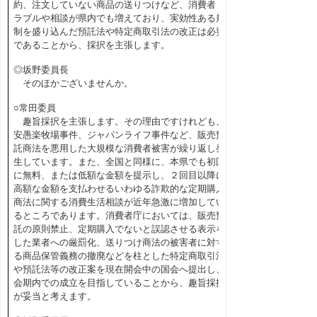
約、注文していない商品の送りつけなど、消費者ト
ラブルや相談が県内でも増えており、実効性ある規
制を盛り込んだ預託法や特定商取引法の改正は必要
であることから、採択を主張します。
◎坂野委員長
そのほかございませんか。
○常田委員
趣旨採択を主張します。その理由ですけれども、
安愚楽牧場事件、ジャパンライフ事件など、販売預
託商法を悪用した大規模な消費者被害が繰り返し発
生しています。また、全国と同様に、本県でも初回
に無料、または低額な金額を提示し、２回目以降に
高額な金額を支払わせるいわゆる詐欺的な定期購入
商法に関する消費生活相談が近年急激に増加してい
るところであります。消費者庁においては、販売預
託の原則禁止、定期購入でないと誤認させる表示を
した業者への厳罰化、送りつけ商法の被害者に対す
る商品保管義務の撤廃などを柱とした特定商取引法
や預託法等の改正案を現在開会中の国会へ提出し、
会期内での成立を目指していることから、趣旨採択
が妥当と考えます。