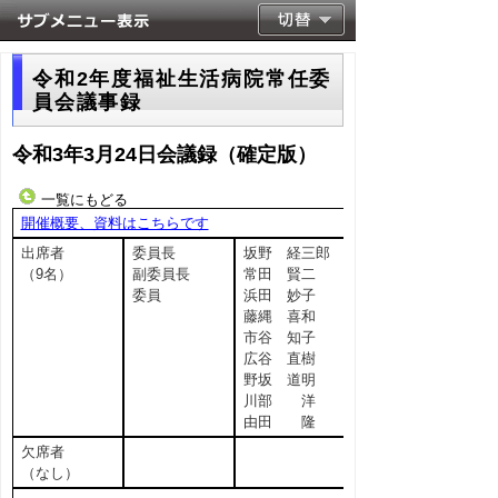
令和2年度福祉生活病院常任委
員会議事録
令和3年3月24日会議録（確定版）
一覧にもどる
開催概要、資料はこちらです
出席者
委員長
坂野 経三郎
（9名）
副委員長
常田 賢二
委員
浜田 妙子
藤縄 喜和
市谷 知子
広谷 直樹
野坂 道明
川部 洋
由田 隆
欠席者
（なし）