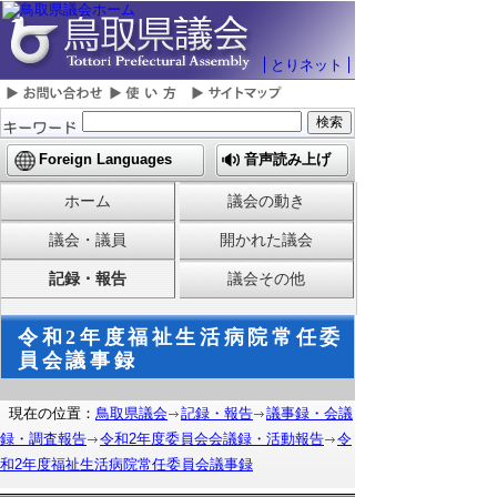
とりネット
Foreign Languages
音声読み上げ
ホーム
議会の動き
議会・議員
開かれた議会
記録・報告
議会その他
令和2年度福祉生活病院常任委
員会議事録
現在の位置：
鳥取県議会
記録・報告
議事録・会議
録・調査報告
令和2年度委員会会議録・活動報告
令
和2年度福祉生活病院常任委員会議事録