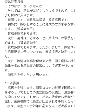
◎坂野委員長
そのほかございませんか。
それでは、意見が出尽くしたようですので、これ
より採決に入ります。
確認します。御意見は採択、趣旨採択です。
初めに、採択とすることに賛成の方の挙手を求め
ます。（賛成者挙手）
賛成少数であります。
次に、趣旨採択とすることに賛成の方の挙手を求
めます。（賛成者挙手）
賛成多数であります。したがいまして、陳情３年
生活環境第１号については、趣旨採択と決定しまし
た。
次に、陳情３年福祉保健第２号、国立病院の機能
強化を求める意見書の提出について審査を行いま
す。
御意見を伺いたいと思います。
○市谷委員
採択を主張します。新型コロナの影響で国民の命
を守るとりでとしての国立病院の役割は一層重要性
を増しています。しかし、感染の懸念から患者が激
減し、医療機関では経営が圧迫される事態となって
います。新型コロナ対策に必要な人工呼吸器やＥＣ