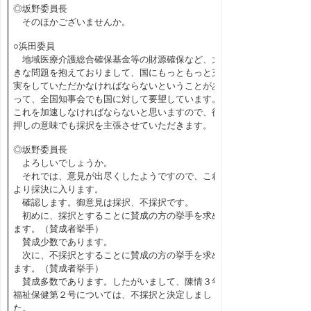
◎坂野委員長
そのほかございませんか。
○浜田委員
地域医療介護総合確保基金等の財源確保など、大
きな問題を抱えておりまして、国にもっともっと充
実をしていただかなければならないということがあ
って、全国知事会でも国に対して要望しています。
これを加速しなければならないと思いますので、後
押しの意味でも採択を主張させていただきます。
◎坂野委員長
よろしいでしょうか。
それでは、意見が出尽くしたようですので、これ
より採決に入ります。
確認します。御意見は採択、不採択です。
初めに、採択とすることに賛成の方の挙手を求め
ます。（賛成者挙手）
賛成少数であります。
次に、不採択とすることに賛成の方の挙手を求め
ます。（賛成者挙手）
賛成多数であります。したがいまして、陳情３年
福祉保健第２号については、不採択と決定しまし
た。