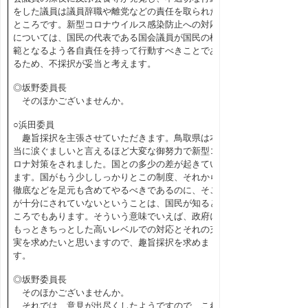
をした議員は議員辞職や離党などの責任を取られた
ところです。新型コロナウイルス感染防止への対応
については、国民の代表である国会議員が国民の模
範となるよう各自責任を持って行動すべきことであ
るため、不採択が妥当と考えます。
◎坂野委員長
そのほかございませんか。
○浜田委員
趣旨採択を主張させていただきます。鳥取県は本
当に涙ぐましいと言えるほど大変な御努力で新型コ
ロナ対策をされました。国との多少の差が起きてい
ます。国がもう少ししっかりとこの制度、それから
徹底などを足元も含めてやるべきであるのに、そこ
が十分にされていないということは、国民が知ると
ころでもあります。そういう意味でいえば、政府に
もっときちっとした高いレベルでの対応とそれの充
実を求めたいと思いますので、趣旨採択を求めま
す。
◎坂野委員長
そのほかございませんか。
それでは、意見が出尽くしたようですので、これ