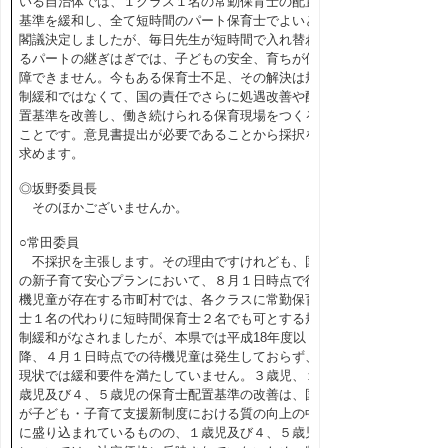
いる自治体では、１クラス１名の常勤保育士の配置
基準を緩和し、全て短時間のパート保育士でよいと
閣議決定しましたが、毎日先生が短時間で入れ替わ
るパートの継ぎはぎでは、子どもの安全、育ちが保
障できません。今もある保育士不足、その解決は規
制緩和ではなくて、国の責任でさらに処遇改善や配
置基準を改善し、働き続けられる保育現場をつくる
ことです。意見書提出が必要であることから採択を
求めます。
◎坂野委員長
そのほかございませんか。
○常田委員
不採択を主張します。その理由ですけれども、国
の新子育て安心プランにおいて、８月１日時点で待
機児童が存在する市町村では、各クラスに常勤保育
士１名の代わりに短時間保育士２名でも可とする規
制緩和がなされましたが、本県では平成18年度以
降、４月１日時点での待機児童は発生しておらず、
現状では緩和要件を満たしていません。３歳児、１
歳児及び４、５歳児の保育士配置基準の改善は、国
が子ども・子育て支援新制度における質の向上の中
に盛り込まれているものの、１歳児及び４、５歳児