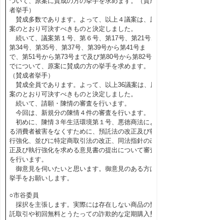
ついて、原案に賛成の方の挙手を求めます。（賛成
者挙手）
賛成多数であります。よって、以上４議案は、原
案のとおり可決すべきものと決定しました。
続いて、議案第１号、第６号、第17号、第21号、
第34号、第35号、第37号、第39号から第41号ま
で、第51号から第73号まで及び第80号から第82号ま
でについて、原案に賛成の方の挙手を求めます。
（賛成者挙手）
賛成全員であります。よって、以上36議案は、原
案のとおり可決すべきものと決定しました。
続いて、請願・陳情の審査を行います。
今回は、新規分の陳情４件の審査を行います。
初めに、陳情３年生活環境第１号、悪徳商法によ
る消費者被害をなくすために、預託法の改正及び執
行強化、並びに特定商取引法の改正、同法指針の改
正及び執行強化を求める意見書の提出について審査
を行います。
御意見を伺いたいと思います。御意見のある方は
挙手をお願いします。
○市谷委員
採択を主張します。実際には存在しない商品の預
託取引や初回無料とうたっての詐欺的な定期購入契