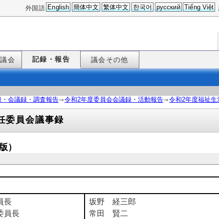
English
簡体中文
繁体中文
한국어
русский
Tiếng Việt
外国語
記録・報告
た議会
議会その他
録・会議録・調査報告
令和2年度委員会会議録・活動報告
令和2年度福祉生
任委員会議事録
定版）
員長
坂野 経三郎
委員長
常田 賢二