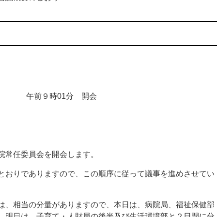
午前９時
01
分 開会
院常任委員会を開会します。
おりでありますので、この順序に従って議事を進めさせてい
、相当の分量がありますので、本日は、病院局、福祉保健部
、明日は、子育て・人財局の後半及び生活環境部と２日間に分