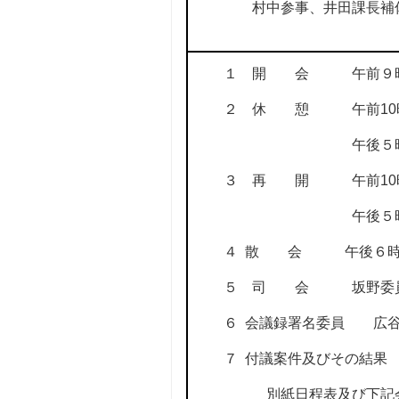
村中参事、井田課長補
１ 開 会 午前９
２ 休 憩 午前
10
午後５
３ 再 開 午前
10
午後５
４
散 会 午後６
５ 司 会 坂野委員
６
会議録署名委員 広谷
７
付議案件及びその結果
別紙日程表及び下記会