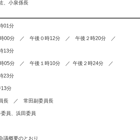
佐、小泉係長
時
01
分
時
00
分 ／ 午後０時
12
分 ／ 午後２時
20
分 ／
時
13
分
時
05
分 ／ 午後１時
10
分 ／
午後２時
24
分 ／
時
23
分
時
13
分
長 ／ 常田副委員長
委員、浜田委員
議概要のとおり