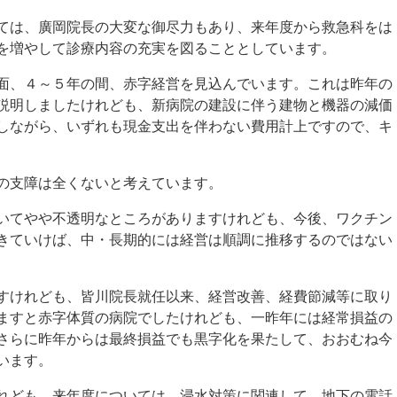
は、廣岡院長の大変な御尽力もあり、来年度から救急科をは
を増やして診療内容の充実を図ることとしています。
、４～５年の間、赤字経営を見込んでいます。これは昨年の
説明しましたけれども、新病院の建設に伴う建物と機器の減価
しながら、いずれも現金支出を伴わない費用計上ですので、キ
の支障は全くないと考えています。
てやや不透明なところがありますけれども、今後、ワクチン
きていけば、中・長期的には経営は順調に推移するのではない
けれども、皆川院長就任以来、経営改善、経費節減等に取り
ますと赤字体質の病院でしたけれども、一昨年には経常損益の
さらに昨年からは最終損益でも黒字化を果たして、おおむね今
います。
ども、来年度については、浸水対策に関連して、地下の電話