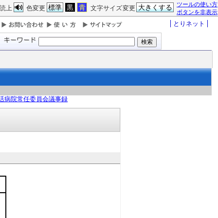
ツールの使い方
標準
黒
青
大きくする
読上
色変更
文字サイズ変更
ボタンを非表示
とりネット
活病院常任委員会議事録