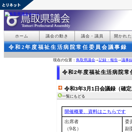
ホーム
議会の動き
議会・議員
開かれ
令和2年度福祉生活病院常任委員会議事録
現在の位置：
鳥取県議会
記録・報告
議事
令和2年度福祉生活病院常
令和3年3月1日会議録（確
一覧にもどる
開催概要、資料はこちらです
出席者
委
（9名）
副