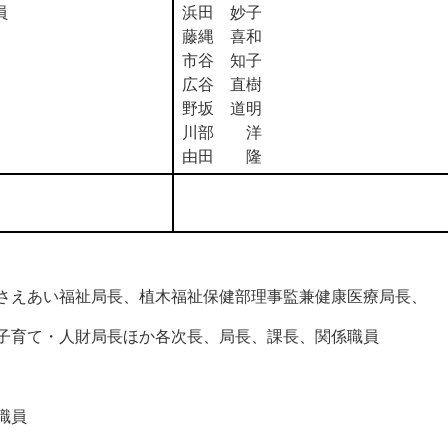
員
浜田 妙子
藤縄 喜和
市谷 知子
広谷 直樹
野坂 道明
川部 洋
由田 隆
えあい福祉局長、植木福祉保健部理事監兼健康医療局長、
子育て・人財局長ほか各次長、局長、課長、関係職員
職員