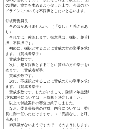
の理解、協力を求めるよう促した上で、今回のガイ
ドラインについては不採択としたいと思います。
◎坂野委員長
そのほかありませんか。（「なし」と呼ぶ者あ
り）
それでは、確認します。御意見は、採択、趣旨採
択、不採択です。
初めに、採択とすることに賛成の方の挙手を求め
ます。（賛成者挙手）
賛成少数です。
次に、趣旨採択とすることに賛成の方の挙手を求
めます。（賛成者挙手）
賛成少数です。
次に、不採択とすることに賛成の方の挙手を求め
ます。（賛成者挙手）
賛成多数です。したがいまして、陳情２年生活環
境第30号については、不採択と決定しました。
以上で付託案件の審査は終了しました。
なお、委員長報告の作成、内容については、委員
長に御一任いただけますか。（「異議なし」と呼ぶ
者あり）
御異議がないようですので、そのようにします。