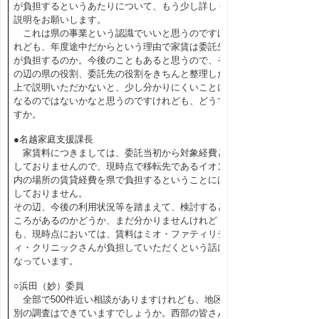
が負担するというあたりについて、もう少し詳しく
説明をお願いします。
これは県の事業という認識でいいと思うのですけ
れども、年度途中だからという理由で家賃は委託先
が負担するのか。今後のこともあると思うので、そ
の辺の県の役割、委託先の役割をきちんと整理した
上で説明いただかないと、少し分かりにくいことに
なるのではないかなと思うのですけれども、どうで
すか。
●名越家庭支援課長
家賃料につきましては、委託当初から対象経費と
しておりませんので、現時点で移転先であるイオン
内の場所の賃貸経費を県で負担するということには
しておりません。
その辺、今後の利用状況等を踏まえて、検討すると
ころがあるのかどうか、まだ分かりませんけれど
も、現時点においては、賃料はミオ・ファティリテ
ィ・クリニックさんが負担していただくという話に
なっています。
○浜田（妙）委員
全部で500件近い相談がありますけれども、地区
別の調査はできていますでしょうか。西部の皆さん