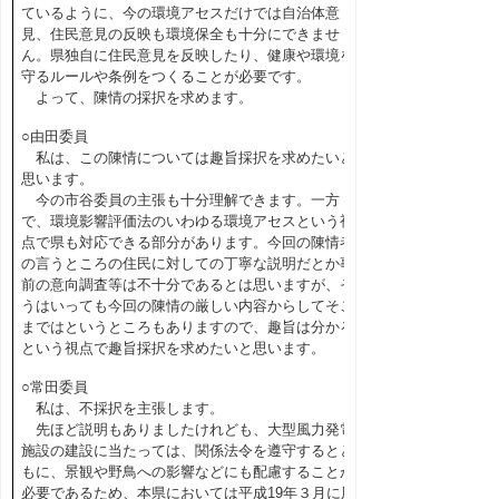
ているように、今の環境アセスだけでは自治体意
見、住民意見の反映も環境保全も十分にできませ
ん。県独自に住民意見を反映したり、健康や環境を
守るルールや条例をつくることが必要です。
よって、陳情の採択を求めます。
○由田委員
私は、この陳情については趣旨採択を求めたいと
思います。
今の市谷委員の主張も十分理解できます。一方
で、環境影響評価法のいわゆる環境アセスという視
点で県も対応できる部分があります。今回の陳情者
の言うところの住民に対しての丁寧な説明だとか事
前の意向調査等は不十分であるとは思いますが、そ
うはいっても今回の陳情の厳しい内容からしてそこ
まではというところもありますので、趣旨は分かる
という視点で趣旨採択を求めたいと思います。
○常田委員
私は、不採択を主張します。
先ほど説明もありましたけれども、大型風力発電
施設の建設に当たっては、関係法令を遵守するとと
もに、景観や野鳥への影響などにも配慮することが
必要であるため、本県においては平成19年３月に風