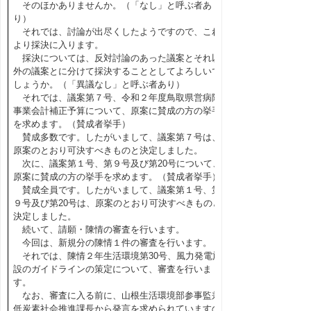
そのほかありませんか。（「なし」と呼ぶ者あ
り）
それでは、討論が出尽くしたようですので、これ
より採決に入ります。
採決については、反対討論のあった議案とそれ以
外の議案とに分けて採決することとしてよろしいで
しょうか。（「異議なし」と呼ぶ者あり）
それでは、議案第７号、令和２年度鳥取県営病院
事業会計補正予算について、原案に賛成の方の挙手
を求めます。（賛成者挙手）
賛成多数です。したがいまして、議案第７号は、
原案のとおり可決すべきものと決定しました。
次に、議案第１号、第９号及び第20号について、
原案に賛成の方の挙手を求めます。（賛成者挙手）
賛成全員です。したがいまして、議案第１号、第
９号及び第20号は、原案のとおり可決すべきものと
決定しました。
続いて、請願・陳情の審査を行います。
今回は、新規分の陳情１件の審査を行います。
それでは、陳情２年生活環境第30号、風力発電施
設のガイドラインの策定について、審査を行いま
す。
なお、審査に入る前に、山根生活環境部参事監兼
低炭素社会推進課長から発言を求められていますの