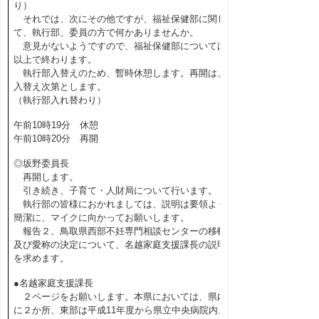
り）
それでは、次にその他ですが、福祉保健部に関し
て、執行部、委員の方で何かありませんか。
意見がないようですので、福祉保健部については
以上で終わります。
執行部入替えのため、暫時休憩します。再開は、
入替え次第とします。
（執行部入れ替わり）
午前10時19分 休憩
午前10時20分 再開
◎坂野委員長
再開します。
引き続き、子育て・人財局について行います。
執行部の皆様におかれましては、説明は要領よく
簡潔に、マイクに向かってお願いします。
報告２、鳥取県西部不妊専門相談センターの移転
及び愛称の決定について、名越家庭支援課長の説明
を求めます。
●名越家庭支援課長
２ページをお願いします。本県においては、県内
に２か所、東部は平成11年度から県立中央病院内、