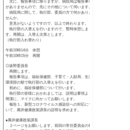
次に、報告事項に移りますが、病院局は報告事項
がありませんので、先にその他について伺います。
病院局に関して、執行部、委員の方で何かありま
せんか。
意見がないようですので、以上で終わります。
執行部の入替えを行いますので、暫時休憩しま
す。再開は、入替え次第とします。
（執行部入れ替わり）
午前10時14分 休憩
午前10時15分 再開
◎坂野委員長
再開します。
報告事項は、福祉保健部、子育て・人財局、生活
環境部の順で執行部の入替えを行います。
初めに、福祉保健部について行います。
執行部の皆様におかれましては、説明は要領よく
簡潔に、マイクに向かってお願いします。
報告１、新型コロナウイルス感染症への対応につ
いて、萬井健康政策課長の説明を求めます。
●萬井健康政策課長
２ページをお願いします。前回の常任委員会の報