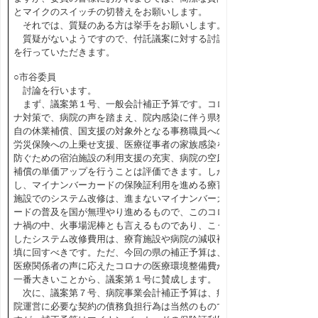
とマイクのスイッチの切替えをお願いします。
それでは、質疑のある方は挙手をお願いします。
質疑がないようですので、付託議案に対する討論
を行っていただきます。
○市谷委員
討論を行います。
まず、議案第１号、一般会計補正予算です。コロ
ナ対策で、病院の声を踏まえ、院内感染に伴う県独
自の休業補償、国支援の対象外となる事務職員への
労災保険への上乗せ支援、医療従事者の家族感染を
防ぐための宿泊施設の利用支援の充実、病院の空床
補償の単価アップを行うことは評価できます。しか
し、マイナンバーカードの保険証利用を進める療育
施設でのシステム改修は、進まないマイナンバーカ
ードの普及を国が無理やり進めるもので、このコロ
ナ禍の中、火事場泥棒とも言えるものであり、こう
したシステム改修費用は、療育施設や病院の減収補
填に回すべきです。ただ、今回の県の補正予算は、
医療関係者の声に応えたコロナの医療環境整備費が
一番大きいことから、議案第１号に賛成します。
次に、議案第７号、病院事業会計補正予算は、病
院運営に必要な契約の債務負担行為は当然のもので