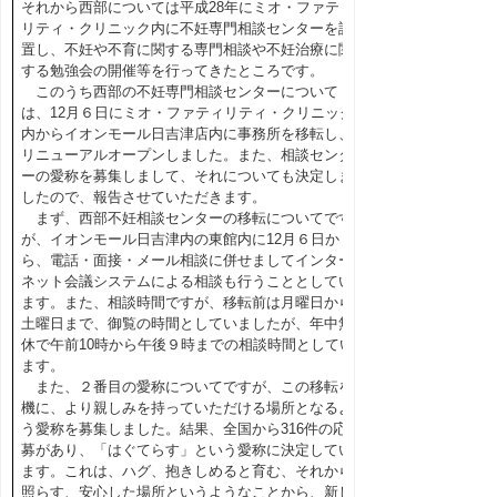
それから西部については平成28年にミオ・ファティ
リティ・クリニック内に不妊専門相談センターを設
置し、不妊や不育に関する専門相談や不妊治療に関
する勉強会の開催等を行ってきたところです。
このうち西部の不妊専門相談センターについて
は、12月６日にミオ・ファティリティ・クリニック
内からイオンモール日吉津店内に事務所を移転し、
リニューアルオープンしました。また、相談センタ
ーの愛称を募集しまして、それについても決定しま
したので、報告させていただきます。
まず、西部不妊相談センターの移転についてです
が、イオンモール日吉津内の東館内に12月６日か
ら、電話・面接・メール相談に併せましてインター
ネット会議システムによる相談も行うこととしてい
ます。また、相談時間ですが、移転前は月曜日から
土曜日まで、御覧の時間としていましたが、年中無
休で午前10時から午後９時までの相談時間としてい
ます。
また、２番目の愛称についてですが、この移転を
機に、より親しみを持っていただける場所となるよ
う愛称を募集しました。結果、全国から316件の応
募があり、「はぐてらす」という愛称に決定してい
ます。これは、ハグ、抱きしめると育む、それから
照らす、安心した場所というようなことから、新し