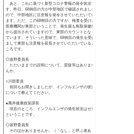
あと、これに基づく新型コロナ警報の発令状況で
す。昨日、68例目の方が中部地区で確認されました
ので、中部地区に注意報を発令させていただいてい
ます。ただ、この68例目の方ですが、検査を受けた
医療機関が東部ということで、発生届も鳥取保健所
から提出されていますので、東部のカウントとなっ
ています。そういった意味で、68例目の発生を受け
まして東部も注意報を延長させていただいていると
ころです。
◎坂野委員長
ただいままでの説明について、質疑等はありませ
んか。
○川部委員
前回もお聞きしましたが、インフルエンザの状況
について教えてください。
●萬井健康政策課長
現在のところ、インフルエンザの発生状況はゼロ
ということです。
◎坂野委員長
そのほかありませんか。（「なし」と呼ぶ者あ