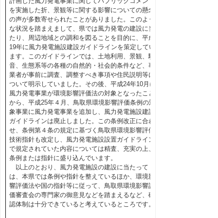
計画した風力発電事業に関してパブリックコメント
を実施した折、景観等に関する影響についての懸念
の声が多数寄せられたことがありました。このよう
な状況を踏まえまして、県では風力発電の建設に当
たり、周辺地域との調和を図ることを目的に、平成
19年に風力発電施設建設ガイドラインを策定してい
ます。このガイドラインでは、土地利用、景観、騒
音、生態系等の各種の自然的・社会的条件など、事
業者が事前に調査、調整すべき事項や住民説明等に
ついて明示していました。その後、平成24年10月に
風力発電事業が環境影響評価法の対象となったこと
から、平成25年４月、鳥取県環境影響評価条例の対
象事業に風力発電事業を追加し、風力発電施設建設
ガイドラインは廃止しました。この条例改正に合わ
せ、条例第４条の規定に基づく鳥取県環境影響評価
技術指針も改定し、風力発電施設設置ガイドライン
で規定されていた内容については精査、充実の上、
条例または指針に盛り込んでいます。
以上のとおり、風力発電施設の建設に当たって
は、本県では条例や指針を整えているほか、環境影
響評価法や国の指針等に従って、鳥取県環境影響評
価審査会の専門家の御意見などを踏まえるなど、確
認体制は十分できていると考えているところです。