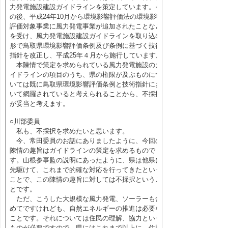
力発電施設建設ガイドラインを策定しています。そ
の後、平成24年10月から環境影響評価法の環境影響
評価対象事業に風力発電事業が追加されたことなど
を受け、風力発電施設建設ガイドラインを取り込む
形で鳥取県環境影響評価条例及び条例に基づく技術
指針を改正し、平成25年４月から施行しています。
本陳情で策定を求められている風力発電施設のガ
イドラインの項目のうち、県の権限が及ぶものにつ
いては既に鳥取県環境影響評価条例と技術指針にお
いて網羅されていると考えられることから、不採択
が妥当と考えます。
○川部委員
私も、不採択を求めたいと思います。
今、常田委員のお話にありましたように、今回の
陳情の趣旨はガイドラインの策定を求めるもので
す。山根参事監の説明にあったように、県は他県に
先駆けて、これまで的確な対応を行ってきたという
ことで、この陳情の趣旨に対しては不採択というこ
とです。
ただ、こうした大規模な風力発電、ソーラーも含
めてですけれども、自然エネルギーの推進は必要な
ことです。それについては住民の理解、協力という
ものが必要ですので、県にはこれまで以上に、住民