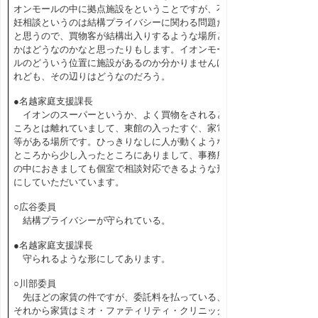
オンモールの中に拠点施設をということですが、不
妊相談というのは結構プライバシーに関わる問題だ
と思うので、買物客が結構出入りするような場所と
かはどうなのかなと思ったりもします。イオンモー
ルのどういう位置に施設があるのか分かりませんけ
れども、その辺りはどうなのだろう。
●名越家庭支援課長
イオンのスーパーというか、よく買物をされると
ころとは離れていまして、東館の入ったすぐ、家電
等がある場所です。ひっきりなしに人が動くような
ところから少し入ったところにありまして、事務所
の中におきましても個室で相談対応できるような形
にしていただいています。
○広谷委員
結構プライバシーが守られている。
●名越家庭支援課長
守られるような形にしてあります。
○川部委員
先ほどの家賃の件ですが、委託料を払っている、
それから家賃はミオ・ファティリティ・クリニック