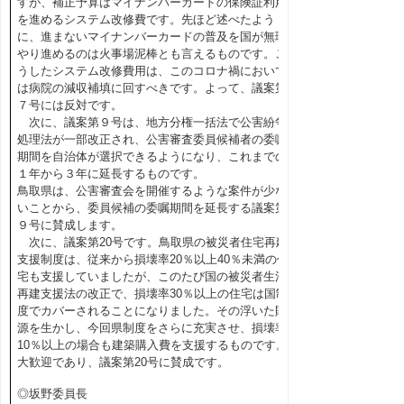
すが、補正予算はマイナンバーカードの保険証利用
を進めるシステム改修費です。先ほど述べたよう
に、進まないマイナンバーカードの普及を国が無理
やり進めるのは火事場泥棒とも言えるものです。こ
うしたシステム改修費用は、このコロナ禍において
は病院の減収補填に回すべきです。よって、議案第
７号には反対です。
次に、議案第９号は、地方分権一括法で公害紛争
処理法が一部改正され、公害審査委員候補者の委嘱
期間を自治体が選択できるようになり、これまでの
１年から３年に延長するものです。
鳥取県は、公害審査会を開催するような案件が少な
いことから、委員候補の委嘱期間を延長する議案第
９号に賛成します。
次に、議案第20号です。鳥取県の被災者住宅再建
支援制度は、従来から損壊率20％以上40％未満の住
宅も支援していましたが、このたび国の被災者生活
再建支援法の改正で、損壊率30％以上の住宅は国制
度でカバーされることになりました。その浮いた財
源を生かし、今回県制度をさらに充実させ、損壊率
10％以上の場合も建築購入費を支援するものです。
大歓迎であり、議案第20号に賛成です。
◎坂野委員長