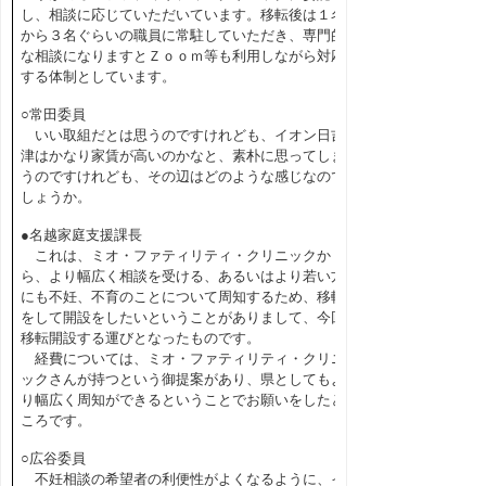
し、相談に応じていただいています。移転後は１名
から３名ぐらいの職員に常駐していただき、専門的
な相談になりますとＺｏｏｍ等も利用しながら対応
する体制としています。
○常田委員
いい取組だとは思うのですけれども、イオン日吉
津はかなり家賃が高いのかなと、素朴に思ってしま
うのですけれども、その辺はどのような感じなので
しょうか。
●名越家庭支援課長
これは、ミオ・ファティリティ・クリニックか
ら、より幅広く相談を受ける、あるいはより若い方
にも不妊、不育のことについて周知するため、移転
をして開設をしたいということがありまして、今回
移転開設する運びとなったものです。
経費については、ミオ・ファティリティ・クリニ
ックさんが持つという御提案があり、県としてもよ
り幅広く周知ができるということでお願いをしたと
ころです。
○広谷委員
不妊相談の希望者の利便性がよくなるように、イ