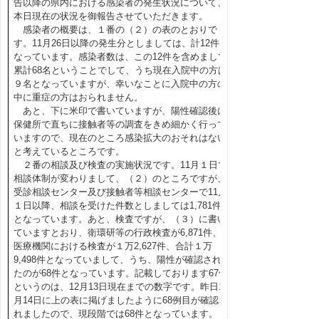
告以降の県内における感染者の発生状況について、
本日現在の状況を御報告させていただきます。
感染者の概要は、１番の（２）の表のとおりで
す。11月26日以降の発生分としましては、計12件と
なっています。感染者数は、この12件を含めまして
累計68名ということでして、うち現在入院中の方は
９名となっていますが、幸いなことに入院中の方の
中に重症の方はおられません。
あと、下に米印で書いていますが、陽性確認後に
保健所で直ちに接触者等の調査をきめ細かく行って
いますので、現在のところ感染拡大のおそれはない
と考えているところです。
２番の相談及び検査の実施状況です。11月１日で
相談体制が変わりまして、（２）のところですが、
受診相談センター及び接触者等相談センターで11月
１日以降、相談を受けた件数としましては1,781件
となっています。あと、検査ですが、（３）に書い
ていますとおり、衛環研等の行政検査が6,871件、
医療機関における検査が１万2,627件、合計１万
9,498件となっていまして、うち、陽性が確認され
たのが68件となっています。記載しております67件
というのは、12月13日現在までの数字です。昨日12
月14日に上の表に掲げましたように68例目が確認さ
れましたので、現段階では68件となっています。