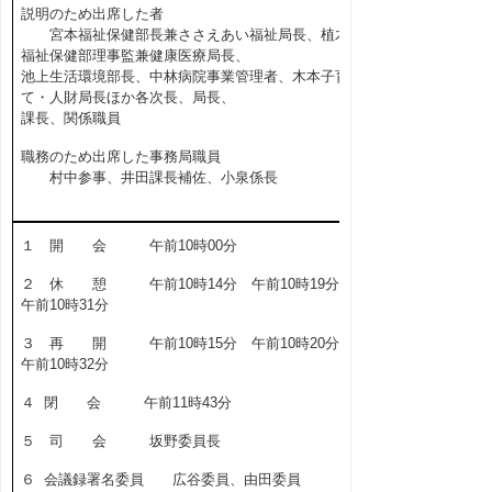
説明のため出席した者
宮本福祉保健部長兼ささえあい福祉局長、植木
福祉保健部理事監兼健康医療局長、
池上生活環境部長、中林病院事業管理者、木本子育
て・人財局長ほか各次長、局長、
課長、関係職員
職務のため出席した事務局職員
村中参事、井田課長補佐、小泉係長
１ 開 会 午前10時00分
２ 休 憩 午前10時14分 午前10時19分
午前10時31分
３ 再 開 午前10時15分 午前10時20分
午前10時32分
４ 閉 会 午前11時43分
５ 司 会 坂野委員長
６ 会議録署名委員 広谷委員、由田委員