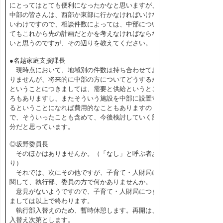
にとってはとても便利になったかなと思いますが、
中部の皆さんは、西部か東部に行かなければいけな
いわけですので、相談件数によっては、中部につい
てもこれから先の計画だとかを考えなければならな
いと思うのですが、その辺りを教えてください。
●名越家庭支援課長
現時点において、地域別の件数は持ち合わせてお
りませんが、将来的に中部の方についてどうするか
ということにつきましては、需要と供給というとこ
ろもありますし、またそういう施設を中部に設置す
るということになれば費用的なこともありますの
で、そういったことも含めて、今後検討していく部
分だと思っています。
◎坂野委員長
そのほかはありませんか。（「なし」と呼ぶ者あ
り）
それでは、次にその他ですが、子育て・人財局に
関して、執行部、委員の方で何かありませんか。
意見がないようですので、子育て・人財局につき
ましては以上で終わります。
執行部入替えのため、暫時休憩します。再開は、
入替え次第とします。