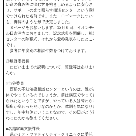
い命の育み等に悩む方を抱きしめるように安心さ
せ、サポートの光で照らす相談センターという意味
でつけられた名前です。また、ロゴマークについて
も、御覧のような形で決定しました。
３ページをお願いします。12月６日、イオンモー
ル日吉津内におきまして、記念式典を開催し、相談
センターの除幕式、それから愛称発表をしたところ
です。
参考に年度別の相談件数をつけております。
◎坂野委員長
ただいままでの説明について、質疑等はありませ
んか。
○市谷委員
西部の不妊治療相談センターというのは、誰が主
体でやっているのでしょうか。前は病院でやってお
られたということですが、やっている人は替わらず
場所が変わっただけなのかとか、体制も気になりま
すし、年中無休ということなので、その辺がどう変
わったのかも教えてください。
●名越家庭支援課長
県がミオ・ファティリティ・クリニックに委託