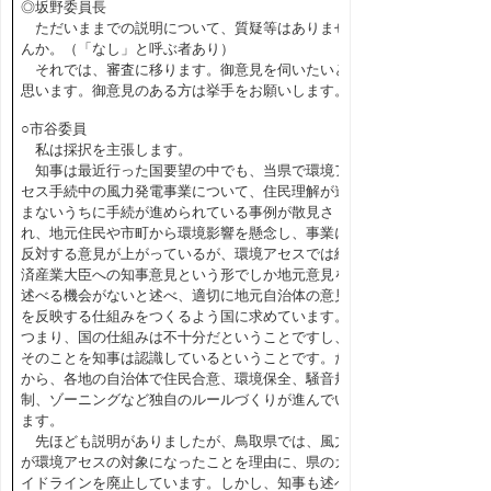
◎坂野委員長
ただいままでの説明について、質疑等はありませ
んか。（「なし」と呼ぶ者あり）
それでは、審査に移ります。御意見を伺いたいと
思います。御意見のある方は挙手をお願いします。
○市谷委員
私は採択を主張します。
知事は最近行った国要望の中でも、当県で環境ア
セス手続中の風力発電事業について、住民理解が進
まないうちに手続が進められている事例が散見さ
れ、地元住民や市町から環境影響を懸念し、事業に
反対する意見が上がっているが、環境アセスでは経
済産業大臣への知事意見という形でしか地元意見を
述べる機会がないと述べ、適切に地元自治体の意見
を反映する仕組みをつくるよう国に求めています。
つまり、国の仕組みは不十分だということですし、
そのことを知事は認識しているということです。だ
から、各地の自治体で住民合意、環境保全、騒音規
制、ゾーニングなど独自のルールづくりが進んでい
ます。
先ほども説明がありましたが、鳥取県では、風力
が環境アセスの対象になったことを理由に、県のガ
イドラインを廃止しています。しかし、知事も述べ