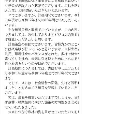
を支援する関係団体・事業者による鳥取県森林づく
り基金が創設された状況でございます。これを踏ま
えた改訂と御理解いただきたいと思います。
２でございますが、計画期間でございます。令和
３年度から令和12年までの10年間といたしたいと思
います。
主な施策目標と取組でございますが、この内容に
つきましては、添付しておりますビジョンの案をま
ず御覧いただきたいと思います。
計画策定の目的でございます。皆様方がのところ
には概略版が行っていると思いますが、木材生産と
利用、環境保全のバランスがとれた、多様で健全な
森づくりを進め、未来に引き継ぐためにさらなる活
性化を図るというのが目的でございます。
計画期間につきましては、先ほど申し上げたとお
り令和３年度から令和12年度までの10年間でござい
ます。
そして、３には、社会情勢の変化、先ほど説明し
ましたことを含めて７項目を記載しているところで
ございます。
では、裏面を御覧いただけますでしょうか。目指
す森林・林業振興に向けた施策の方向性をまとめさ
せていただきました。
未来につなぐ森林の姿を書かせていただいており