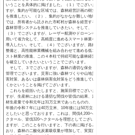
いうことを具体的に掲げました。（１）でございま
すが、集約が可能な区域では、森林経営計画の樹立
を推進したい。（２）、集約がなかなか難しい地域
では、所有者から託された市町村が森林を経営する
森林管理システムを推進していきたい。そして、
（３）でございますが、レーザー航測やドローンを
用いて省力化して、高精度に進めるスマート林業を
導入したい。そして、（４）でございますが、路網
整備と、高性能林業機械を組み合わせて進める低コ
スト林業の推進、この４本柱で持続可能な森林経営
を確立していきたいということでございます。
そして、３でございますが、森林の適切な保全・
管理でございます。災害に強い森林づくりや山地災
害対策、あるいは森林病害虫対策をどう推進してい
くかということを掲げてございます。
これらを総括いたしますと、施策目標でございま
すが、生産林における適切な間伐や皆伐の結果、素
材生産量で令和元年は31万立米であったものの、５
年後の令和７年には40万立米、10年後には50万立米
としたいと思っております。これは、間伐4,200ヘ
クタール、皆伐320ヘクタールを理想としてござい
ますが、このことを行いますと、下の表に掲げると
おり、森林の二酸化炭素吸収量が増加して、実質的