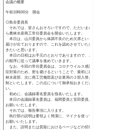
会議の概要
午前10時00分 開会
◎島谷委員長
それでは、皆さんおそろいですので、ただいまか
ら農林水産商工常任委員会を開会いたします。
本日は、山川委員から体調不良のため欠席という
届けが出ておりますので、これを認めさせていただ
きたいと思います。
本日の日程はお手元のとおりでありますので、こ
の順序に従って議事を進めていきます。
なお、今回の常任委員会は、コロナウイルス感染
症対策のため、密を避けるということで、最初に農
林水産部、次に商工労働部及び企業局の２部入替え
制といたします。この点について御承知おきくださ
い。
初めに、会議録署名委員を指名いたします。
本日の会議録署名委員は、福間委員と安田委員、
お願いいたします。
それでは、報告事項に入ります。
執行部の説明は要領よく簡潔に、マイクを使って
お願いいたします。
また、説明または質疑におけるページなどの切替