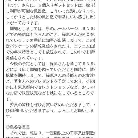
ります。さらに、６個入りギフトセットは、繰り返
し利用が可能な風呂敷、こういった形になります。
しっかりとした綿の風呂敷で非常にいい感じに出来
上がっております。
周知としましては、県のホームページ、ＳＮＳな
どでの発信はもちろんのこと、篠原さんがＭＣをさ
れているラジオ番組に知事が出演しまして、この限
定パッケージの情報発信をされたり、エフエム山陰
での年末特番としても放送されて、この中でも情報
発信をされています。
今後の予定としては、篠原さんを通じてＳＮＳな
どにより広く周知を図っていただくと同時に、情報
拡散を期待しまして、篠原さんの芸能人のお友達な
ど、著名人へのプレゼントを予定しており、そのほ
かにも東京都内でセレクトショップなど、おしゃれ
なお店で限定販売なども検討をしているところで
す。
委員の皆様もぜひお買い求めいただきまして、ぜ
ひ御利用いただきますよう、よろしくお願いしま
す。
◎島谷委員長
それでは、報告３、一定額以上の工事又は製造の