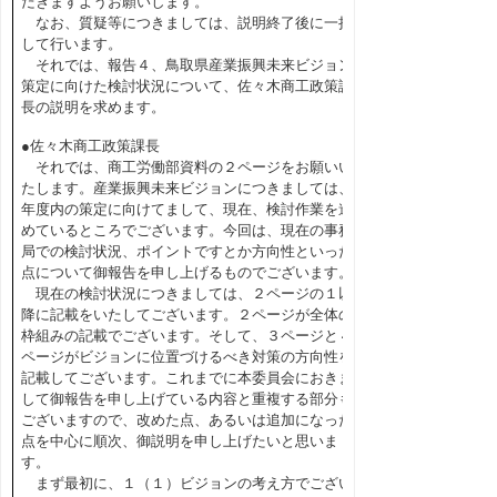
だきますようお願いします。
なお、質疑等につきましては、説明終了後に一括
して行います。
それでは、報告４、鳥取県産業振興未来ビジョン
策定に向けた検討状況について、佐々木商工政策課
長の説明を求めます。
●佐々木商工政策課長
それでは、商工労働部資料の２ページをお願いい
たします。産業振興未来ビジョンにつきましては、
年度内の策定に向けてまして、現在、検討作業を進
めているところでございます。今回は、現在の事務
局での検討状況、ポイントですとか方向性といった
点について御報告を申し上げるものでございます。
現在の検討状況につきましては、２ページの１以
降に記載をいたしてございます。２ページが全体の
枠組みの記載でございます。そして、３ページと４
ページがビジョンに位置づけるべき対策の方向性を
記載してございます。これまでに本委員会におきま
して御報告を申し上げている内容と重複する部分も
ございますので、改めた点、あるいは追加になった
点を中心に順次、御説明を申し上げたいと思いま
す。
まず最初に、１（１）ビジョンの考え方でござい