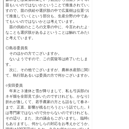
苗もいいのではないかということで推進されていま
すので、苗の供給や選択肢の中で広葉樹は位置づけ
て推進していくという部分も、生産分野の中であっ
てもいいのではないかとは考えています。
苗の供給のところの文章の中に、今言われたよう
なことも選択肢があるよということは触れてみたい
と考えています。
◎島谷委員長
そのほかの方でございますか。
ないようですので、この質疑等は終了いたしま
す。
次に、その他でございますが、農林水産部に関し
て、執行部あるいは委員の方で何かございますか。
○安田委員
年末と３連休と雪が降りまして、私も弓浜部の白
ネギ畑を全部見て歩いたのですけれども、かなり葉
折れが激しくて、若手農家の方とも話をして春ネギ
まで、正直、影響が残るだろうという話でした。私
は専門家ではないので分からないのですけれども、
その辺り、また、次の議会もございますし、臨時会
もありますし、何かしらの対応をお考えかどうか、