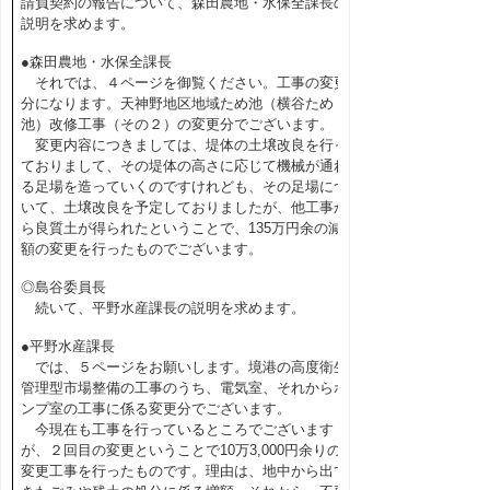
請負契約の報告について、森田農地・水保全課長の
説明を求めます。
●森田農地・水保全課長
それでは、４ページを御覧ください。工事の変更
分になります。天神野地区地域ため池（横谷ため
池）改修工事（その２）の変更分でございます。
変更内容につきましては、堤体の土壌改良を行っ
ておりまして、その堤体の高さに応じて機械が通れ
る足場を造っていくのですけれども、その足場につ
いて、土壌改良を予定しておりましたが、他工事か
ら良質土が得られたということで、135万円余の減
額の変更を行ったものでございます。
◎島谷委員長
続いて、平野水産課長の説明を求めます。
●平野水産課長
では、５ページをお願いします。境港の高度衛生
管理型市場整備の工事のうち、電気室、それからポ
ンプ室の工事に係る変更分でございます。
今現在も工事を行っているところでございます
が、２回目の変更ということで10万3,000円余りの
変更工事を行ったものです。理由は、地中から出て