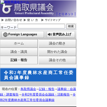
とりネット
Foreign Languages
音声読み上げ
ホーム
議会の動き
議会・議員
開かれた議会
記録・報告
議会その他
令和2年度農林水産商工常任委
員会議事録
現在の位置：
鳥取県議会
記録・報告
議事録・会議
録・調査報告
令和2年度委員会会議録・活動報告
令
和2年度農林水産商工常任委員会議事録