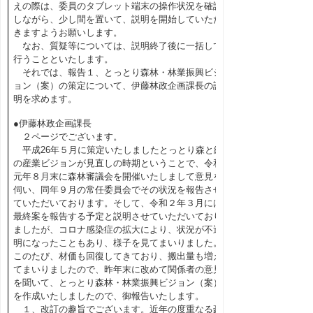
えの際は、委員のタブレット端末の操作状況を確認
しながら、少し間を置いて、説明を開始していただ
きますようお願いします。
なお、質疑等については、説明終了後に一括して
行うことといたします。
それでは、報告１、とっとり森林・林業振興ビジ
ョン（案）の策定について、伊藤林政企画課長の説
明を求めます。
●伊藤林政企画課長
２ページでございます。
平成26年５月に策定いたしましたとっとり森と緑
の産業ビジョンが見直しの時期ということで、令和
元年８月末に森林審議会を開催いたしまして意見を
伺い、同年９月の常任委員会でその状況を報告させ
ていただいております。そして、令和２年３月には
最終案を報告する予定と説明させていただいており
ましたが、コロナ感染症の拡大により、状況が不透
明になったこともあり、様子を見てまいりました。
このたび、材価も回復してきており、搬出量も増え
てまいりましたので、昨年末に改めて関係者の意見
を聞いて、とっとり森林・林業振興ビジョン（案）
を作成いたしましたので、御報告いたします。
１、改訂の趣旨でございます。近年の度重なる豪