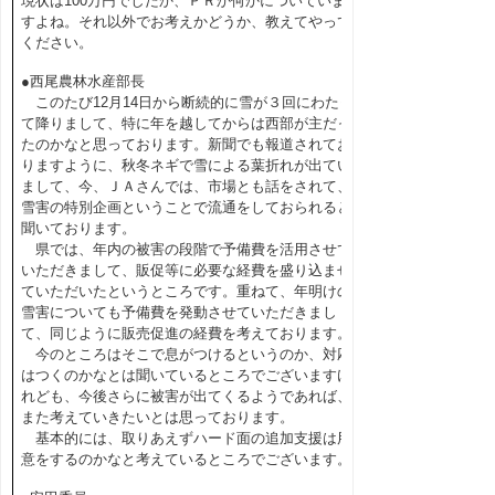
現状は100万円でしたか、ＰＲか何かについていま
すよね。それ以外でお考えかどうか、教えてやって
ください。
●西尾農林水産部長
このたび12月14日から断続的に雪が３回にわたっ
て降りまして、特に年を越してからは西部が主だっ
たのかなと思っております。新聞でも報道されてお
りますように、秋冬ネギで雪による葉折れが出てい
まして、今、ＪＡさんでは、市場とも話をされて、
雪害の特別企画ということで流通をしておられると
聞いております。
県では、年内の被害の段階で予備費を活用させて
いただきまして、販促等に必要な経費を盛り込ませ
ていただいたというところです。重ねて、年明けの
雪害についても予備費を発動させていただきまし
て、同じように販売促進の経費を考えております。
今のところはそこで息がつけるというのか、対応
はつくのかなとは聞いているところでございますけ
れども、今後さらに被害が出てくるようであれば、
また考えていきたいとは思っております。
基本的には、取りあえずハード面の追加支援は用
意をするのかなと考えているところでございます。