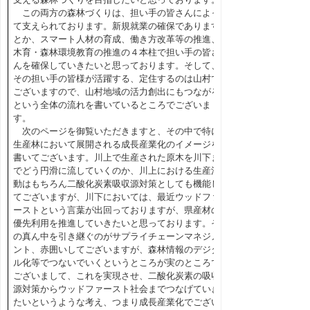
この両方の森林づくりは、担い手の皆さんによっ
て支えられております。新規就業の確保であります
とか、スマート人材の育成、働き方改革等の推進、
木育・森林環境教育の推進の４本柱で担い手の皆さ
んを確保していきたいと思っております。そして、
その担い手の皆様が活躍する、定住するのは山村で
ございますので、山村地域の活力創出にもつながる
という全体の流れを書いているところでございま
す。
次のページを御覧いただきますと、その中で特に
生産林において展開される成長産業化のイメージを
書いてございます。川上で生産された原木を川下ま
でどう円滑に流していくのか、川上における生産活
動はもちろん二酸化炭素吸収源対策としても機能し
てございますが、川下においては、最近ウッドファ
ーストという言葉が出回っておりますが、県産材の
優先利用を推進していきたいと思っております。そ
の真ん中を引き継ぐのがサプライチェーンマネジメ
ント、赤囲いしてございますが、森林情報のデジタ
ル化等でつないでいくというところが実のところで
ございまして、これを実現させ、二酸化炭素の吸収
源対策からウッドファースト社会までつなげていき
たいというような考え、つまり成長産業化でござい