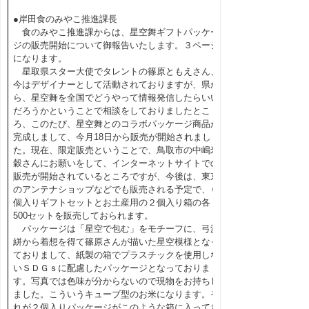
●岸田食のみやこ推進課長
食のみやこ推進課からは、星空舞ギフトパッケー
ジの販売開始について御報告いたします。３ページ
になります。
星取県スター大使でタレントの篠原ともえさん、
今はデザイナーとして活動されておりますが、県か
ら、星空舞を全国でどうやって情報発信したらいい
だろうかということで相談をしておりましたとこ
ろ、このたび、星空舞とのコラボパッケージ商品が
完成しまして、今月18日から販売が開始されまし
た。現在、限定販売ということで、鳥取市の中嶋米
穀さんにお願いをして、インターネットサイトでの
販売が開始されているところですが、今後は、東京
のアンテナショップなどでも販売される予定で、６
個入りギフトセットとお土産用の２個入り箱の各
500セットを販売しておられます。
パッケージは「星空で包む」をモチーフに、弓浜
絣から着想を得て篠原さんが描いた星空模様となっ
ておりまして、紙製の箱でプラスチックを使用しな
いＳＤＧｓに配慮したパッケージとなっておりま
す。写真では色味が分からないので現物をお持ちし
ました。こういうキューブ型のお米になります。そ
れが２個入りパッケージがこのような箱に入ってお