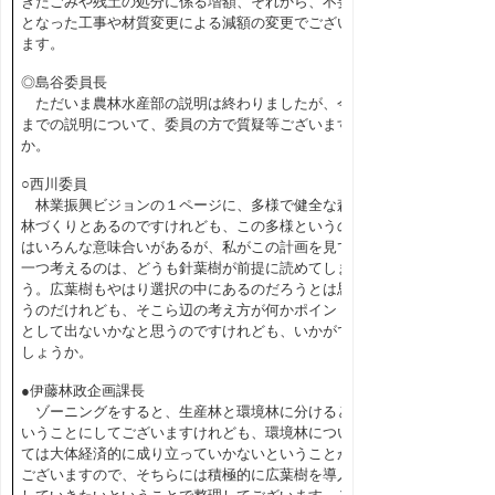
きたごみや残土の処分に係る増額、それから、不要
となった工事や材質変更による減額の変更でござい
ます。
◎島谷委員長
ただいま農林水産部の説明は終わりましたが、今
までの説明について、委員の方で質疑等ございます
か。
○西川委員
林業振興ビジョンの１ページに、多様で健全な森
林づくりとあるのですけれども、この多様というの
はいろんな意味合いがあるが、私がこの計画を見て
一つ考えるのは、どうも針葉樹が前提に読めてしま
う。広葉樹もやはり選択の中にあるのだろうとは思
うのだけれども、そこら辺の考え方が何かポイント
として出ないかなと思うのですけれども、いかがで
しょうか。
●伊藤林政企画課長
ゾーニングをすると、生産林と環境林に分けると
いうことにしてございますけれども、環境林につい
ては大体経済的に成り立っていかないということが
ございますので、そちらには積極的に広葉樹を導入