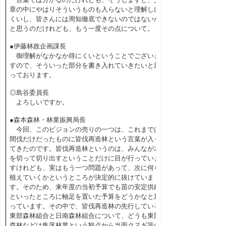
章の中にやはりそういうものも入らないと理解しに
くいし、皆さんには周知徹底できないのではないか
と思うのだけれども、もう一度その点について。
●伊藤林政企画課長
御理解がなかなか得にくいということでございま
すので、そういった部分を書き入れていきたいと思
っております。
◎島谷委員長
よろしいですか。
●森本森林・林業振興局長
今回、このビジョンの売りの一つは、これまでは
間伐だけだったものに皆伐再造林という言葉が入っ
てきたのです。皆伐再造林というのは、みんなが木
を切って切り出すということだけに目が行っていま
すけれども、実はもう一つ問題があって、次に何を
植えていくかというところが決定的に抜けていま
す。そのため、来年度の当初予算でも苗の安定供給
といったところに軸足を置いた予算をどうかなと思
っています。その中で、皆伐再造林の先行している
東部森林組合と日南森林組合について、どうも東部
森林などは集落林業という観点から当面クヌギ等の