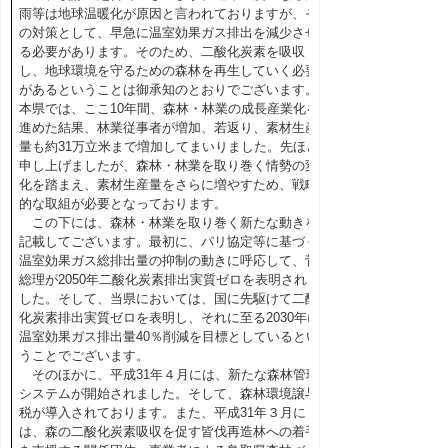
雨等は地球温暖化が原因と言われておりますが、そ
の対策として、早急に温室効果ガス排出を減少させ
る必要があります。そのため、二酸化炭素を吸収
し、地球環境を守るための森林を再生していく必要
があるということは御承知のとおりでございます。
本県では、ここ10年間、森林・林業の成長産業化を
進めた結果、林業従事者が増加、若返り、素材生産
量も約31万立米まで増加してまいりました。先ほど
申し上げましたが、森林・林業を取り巻く情勢の変
化を踏まえ、素材生産量をさらに増やすため、戦略
的な取組が必要となっております。
この下には、森林・林業を取り巻く新たな動きを
記載してございます。最初に、パリ協定等に基づく
温室効果ガス総排出量の抑制の動きに呼応して、菅
総理が2050年二酸化炭素排出実質ゼロを表明されま
した。そして、当県においては、国に先駆けて二酸
化炭素排出実質ゼロを表明し、それに至る2030年に
温室効果ガス排出量40％削減を目標としているとい
うことでございます。
そのほかに、平成31年４月には、新たな森林管理
システムが開始されました。そして、森林環境譲与
税が導入されております。また、平成31年３月に
は、森の二酸化炭素吸収を促す皆伐再造林への着手