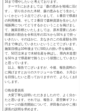
16まで増やしたいと考えております。
テーマ3.におきましては「森の恵みを地域に活か
す」、切り出された木材、森の恵みをどう生かして
いくかという２点でございまして、１番目で県産材
の利用推進、そして２番目で森林資源を生かした地
域振興についてどうするかということを掲げまし
て、施策目標といたしましては、原木需要に占める
県産材の割合を令和元年の31％から50％まで持って
いきたい。そのほかに、主なきのこの生産額を20億
円まで伸ばしていきたいということでございます。
施策目標は10年後までに500人の担い手を確保し
て、50万立米まで木材生産を伸ばし、県内木造需要
を50％まで県産材で賄うという状態にしていきたい
と思っています。
以上、報告でございますが、今後、報告資料の４
に掲げますとおりのスケジュールで進め、３月公表
を目指したいと思っておりますので、よろしくお願
いします。
◎島谷委員長
大変丁寧な説明いただきましたので、よく分かっ
たと思います。それでは、報告２、星空舞ギフトパ
ッケージの販売開始について、岸田食のみやこ推進
課長の説明を求めます。