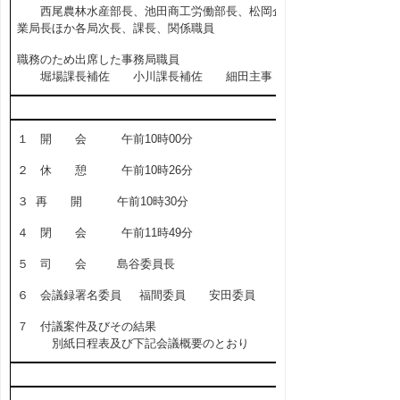
西尾農林水産部長、池田商工労働部長、松岡企
業局長ほか各局次長、課長、関係職員
職務のため出席した事務局職員
堀場課長補佐 小川課長補佐 細田主事
１ 開 会 午前10時00分
２ 休 憩 午前10時26分
３ 再 開 午前10時30分
４ 閉 会 午前11時49分
５ 司 会 島谷委員長
６ 会議録署名委員 福間委員 安田委員
７ 付議案件及びその結果
別紙日程表及び下記会議概要のとおり