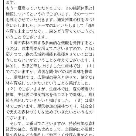
ます。
もう一度戻っていただきまして、２の施策体系と目
標値についてというのでございます。その一つ一つ
を説明させていただきます。施策推進の柱を３つ用
意いたしました。テーマの1.といたしまして「森林
を育て未来につなぐ」、森をどう育てていこうかと
いうことでございます。
１番の森林の有する多面的な機能を発揮するとい
うのは、原木需要が増えてございますので、これに
応えつつ、森の広域的機能も発揮させていくにはど
うしたらいいかということを考えてございます。具
体的に、先ほど申し上げました生産林では、（１）
でございますが、適切な間伐や皆伐再造林を推進
し、環境林では、広葉樹の導入と併せて、健全な森
林を育成していきたいということを掲げました。
（２）でございますが、生産林では、森の若返りの
推進、主伐後に優良苗木を低コストで造林し、鹿対
策も強化していきたいと掲げました。（３）は環境
林でございます。県民参加の森林づくり、社会全体
で支える森林づくりを進めていきたいというもので
ございます。
そして、２番目でございますが、持続可能な森林
経営の確立。当県も含めまして、全国的に小規模分
散の森林をどう集約して効率よく伐採を進めるかと