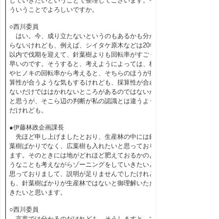
していきたいということで整理してございます。そ
ういうことでよろしいですか。
○西川委員
はい。今、成り立たないというのもあるかも分か
らないけれども、例えば、シイタケ原木などは20年
以内で伐期を迎えて、針葉樹よりも回転率がすごく
早いのです。そうすると、考えようによっては、杉
やヒノキの回転率から考えると、そちらのほうが採
算性が合うような気もするけれども、採算性が合わ
ないだけでははかれないところがあるのではないか
と思うが、そこら辺の判断が私の認識とは違うよう
だけれども。
●伊藤林政企画課長
先ほど申し上げましたとおり、生産林の中には針
葉樹ばかりでなく、広葉樹も入れたいと思っており
ます。そのときには地がどれほど肥えておるかのよ
うなことも考えながらゾーニングをしていきたいと
思っておりまして、説明が足りませんでしたけれど
も、針葉樹ばかりが生産林ではないと御理解いただ
きたいと思います。
○西川委員
言葉では分かるのだけれども、そうしますと、文