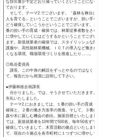
な排出量が予定どおり減っていくということになっ
ております。
そして、テーマ2.でございます。「森林を舞台に
人を育てる」ということでございますが、担い手を
どう確保していこうかということでございます。１
番の担い手の育成・確保では、林業従事者数をさら
に増やしていくにはどうするかということでござい
ます。新規就業者の確保では、スタイリッシュな防
護服や、高性能林業機械、ＩＣＴの導入など働きた
くなる環境、職場環境づくりを推進したり……。
◎島谷委員長
課長、この中身の解説をずっとやるのではなく
て、報告だから簡潔に説明して下さい。
●伊藤林政企画課長
分かりました。では、そうさせていただきます。
失礼いたしました。
テーマ2.におきましては、１番の担い手の育成・
確保と、２番の働き方改革の推進、そして、３番の
森や木に親しむ機会の創出。施策目標といたしまし
ては、新規就業者を10年間で500名、毎年50名ずつ
確保していきまして、木育活動の拠点といたしまし
て、現在の５拠点を各市町村に１つずつに増やして