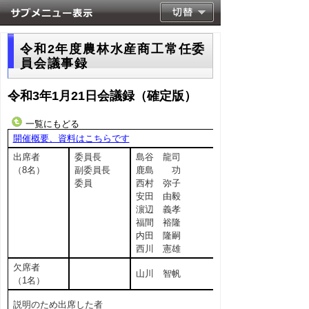
令和2年度農林水産商工常任委
員会議事録
令和3年1月21日会議録（確定版）
一覧にもどる
開催概要、資料はこちらです
出席者
委員長
島谷 龍司
（8名）
副委員長
鹿島 功
委員
西村 弥子
安田 由毅
濵辺 義孝
福間 裕隆
内田 隆嗣
西川 憲雄
欠席者
山川 智帆
（1名）
説明のため出席した者