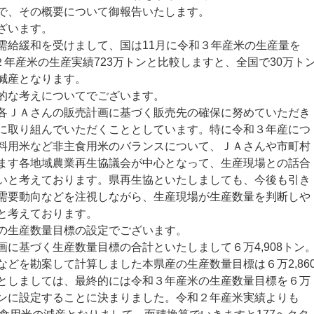
で、その概要について御報告いたします。
ざいます。
給緩和を受けまして、国は11月に令和３年産米の生産量を
２年産米の生産実績723万トンと比較しますと、全国で30万ト
減産となります。
的な考えについてでございます。
ＪＡさんの販売計画に基づく販売先の確保に努めていただき
に取り組んでいただくこととしています。特に令和３年産につ
料用米など非主食用米のバランスについて、ＪＡさんや市町村
ます各地域農業再生協議会が中心となって、生産現場との話合
いと考えております。県再生協といたしましても、今後も引き
需要動向などを注視しながら、生産現場が生産数量を判断しや
と考えております。
の生産数量目標の設定でございます。
に基づく生産数量目標の合計といたしまして６万4,908トン
どを勘案して計算しました本県産の生産数量目標は６万2,86
としましては、最終的には令和３年産米の生産数量目標を６万
908トンに設定することに決まりました。令和２年産米実績よりも