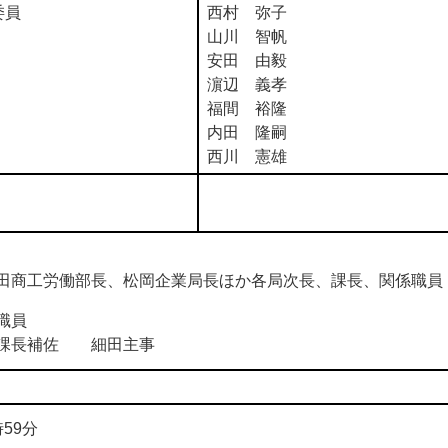
委員
西村 弥子
山川 智帆
安田 由毅
濵辺 義孝
福間 裕隆
内田 隆嗣
西川 憲雄
商工労働部長、松岡企業局長ほか各局次長、課長、関係職員
職員
長補佐 細田主事
59分