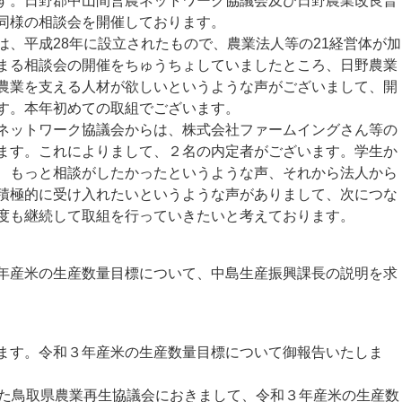
。日野郡中山間営農ネットワーク協議会及び日野農業改良普
同様の相談会を開催しております。
、平成28年に設立されたもので、農業法人等の21経営体が加
まる相談会の開催をちゅうちょしていましたところ、日野農業
農業を支える人材が欲しいというような声がございまして、開
す。本年初めての取組でございます。
ットワーク協議会からは、株式会社ファームイングさん等の
ます。これによりまして、２名の内定者がございます。学生か
、もっと相談がしたかったというような声、それから法人から
積極的に受け入れたいというような声がありまして、次につな
度も継続して取組を行っていきたいと考えております。
産米の生産数量目標について、中島生産振興課長の説明を求
ます。令和３年産米の生産数量目標について御報告いたしま
た鳥取県農業再生協議会におきまして、令和３年産米の生産数