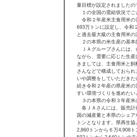
量目標が設定されましたの
１の全国の需給状況でご
令和２年産米主食用米の需
693万トンに設定し、令和
と過去最大級の主食用米の
２の本県の米生産の基本
ＪＡグループさんには、各
ながら、需要に応じた生産
きましては、主食用米と飼
さんなどで構成しておられ
いや調整をしていただきた
続き令和２年産の県産米の
すい環境づくりを進めたい
３の本県の令和３年産米
各ＪＡさんには、販売計画
国の減産量と本県のシェアな
トンとなります。県再生協
2,860トンから６万4,