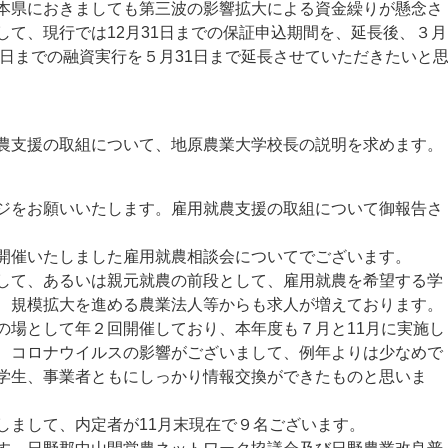
本県におきましても第三波の影響拡大による資金繰りが懸念さ
して、現行では12月31日までの保証申込期間を、延長後、３月
1日までの融資実行を５月31日まで延長させていただきたいと
支援の取組について、地原農業大学校長の説明を求めます。
をお願いいたします。雇用就農支援の取組について御報告さ
開催いたしました雇用就農相談会についてでございます。
て、あるいは親元就農の前段として、雇用就農を希望する学
、規模拡大を進める農業法人等からも求人が増えております。
の場として年２回開催しており、本年度も７月と11月に実施し
、コロナウイルスの影響がございまして、例年よりは少なめで
学生、事業者ともにしっかり情報交換ができたものと思いま
まして、内定者が11月末現在で９名ございます。