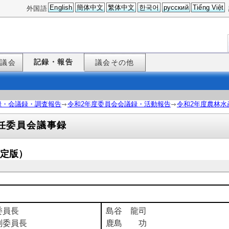
English
簡体中文
繁体中文
한국어
русский
Tiếng Việt
外国語
記録・報告
た議会
議会その他
録・会議録・調査報告
令和2年度委員会会議録・活動報告
令和2年度農林水
任委員会議事録
確定版）
委員長
島谷 龍司
副委員長
鹿島 功