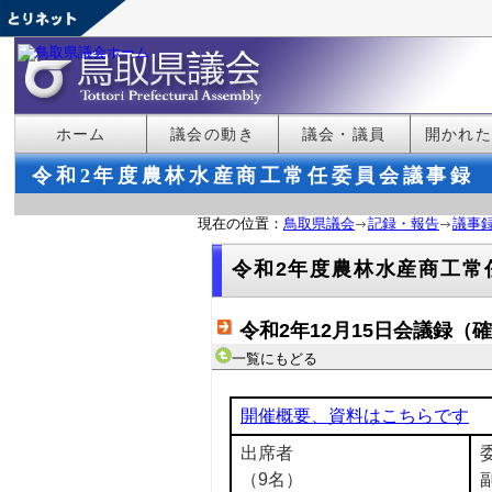
ホーム
議会の動き
議会・議員
開かれ
令和2年度農林水産商工常任委員会議事録
現在の位置：
鳥取県議会
記録・報告
議事
令和2年度農林水産商工常
令和2年12月15日会議録（
一覧にもどる
開催概要、資料はこちらです
出席者
（9名）