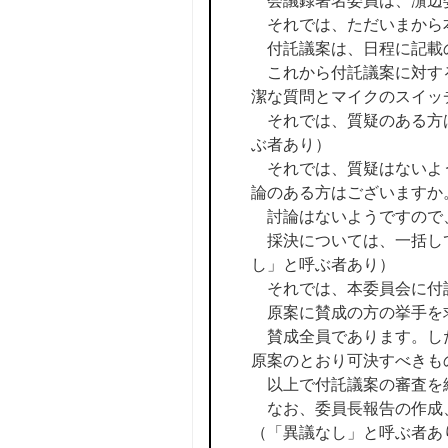
会議録署名委員は、濵辺
それでは、ただいまから
付託議案は、日程に記載
これから付託議案に対する
潔な質問とマイクのスイッ
それでは、質疑のある方は
ぶ者あり）
それでは、質疑はないよう
論のある方はございますか
討論はないようですので
採決については、一括し
し」と呼ぶ者あり）
それでは、本委員会に付
原案に賛成の方の挙手を
賛成全員であります。した
原案のとおり可決すべきも
以上で付託議案の審査を
なお、委員長報告の作成
（「異議なし」と呼ぶ者あ