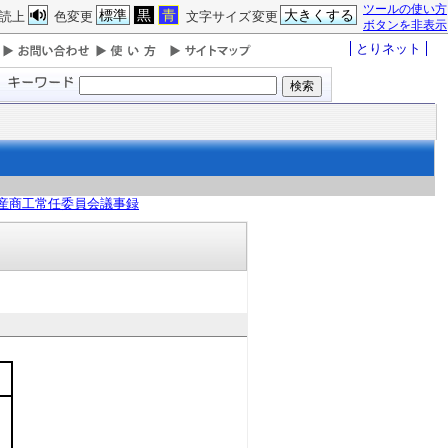
ツールの使い方
標準
黒
青
大きくする
読上
色変更
文字サイズ変更
ボタンを非表示
とりネット
産商工常任委員会議事録