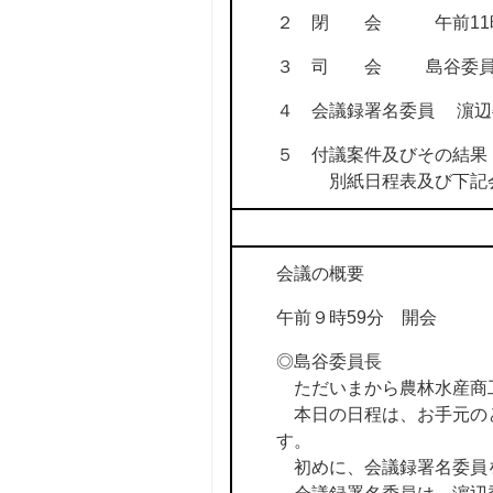
２ 閉 会 午前11時
３ 司 会 島谷委員
４ 会議録署名委員 濵
５ 付議案件及びその結果
別紙日程表及び下記会
会議の概要
午前９時59分 開会
◎島谷委員長
ただいまから農林水産商
本日の日程は、お手元のと
す。
初めに、会議録署名委員