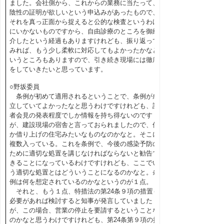
ました。会社側から、これからの業務に当たって、
陰性の証明が欲しいという申込みがあったもので、
それを真っ正面から捉えると公的な検査というわけ
にいかないものですから、自由診療のところを御紹
介したという経過もありますけれども、振り返って
みれば、もう少し柔軟に対応してもよかったかなと
いうところもありますので、引き続き現場には徹底
をしていきたいと思っています。
○野坂委員
条例が初めて適用されるということで、条例が成
立していてよかったなと思うわけですけれども、記
者会見の発表程度でしか情報を持ち得ないのです
が、建設現場の宿舎と言っておられましたので、何
か借り上げの住宅みたいなものなのかなと。そこに
複数入っている。これを条例で、今後の感染予防の
ために適切な処置を講じなければならないと勧告で
きることになっているわけですけれども、ここでい
う適切な処置とはどういうことになるのかなと。条
例は何を想定されているのかなというのが１点。
それと、もう１点、特措法の第24条９項の措置も
必要があれば検討すると知事が発言していました
が、この場合、営業の停止を要請するということな
のかなと思うわけですけれども、第24条第９項の措