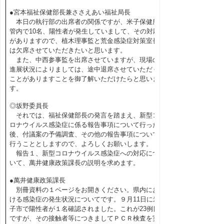
●宮本福祉保健部長兼ささえあい福祉局長
本日の執行部の出席者の関係ですが、米子保健所
管内で10名、陽性者が発生していまして、その対応
がありますので、植木理事監と荒金感染症対策室長
は欠席させていただきたいと思います。
また、中西参事監を出席させていますが、現場の
進展状況によりましては、途中退席させていただく
ことがありますことを御了解いただけたらと思いま
す。
◎坂野委員長
それでは、福祉保健部長の発言を踏まえ、新型コ
ロナウイルス感染症に係る報告事項について行った
後、付議案の予備調査、その他の報告事項について
行うこととしますので、よろしくお願いします。
報告１、新型コロナウイルス感染症への対応につ
いて、萬井健康政策課長の説明を求めます。
●萬井健康政策課長
別冊資料の１ページをお開きください。県内にお
ける感染症の発生状況についてです。９月11日に米
子市で陽性者が１名確認されました。これが23例目
ですが、その接触者等につきましてＰＣＲ検査を実