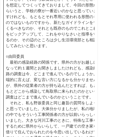
を想定してつくってきておりまして、今回の形態か
らいうと、学校の寮が一番近いのかなと思っていま
すけれども、もともとそれ専用に使われる形態のも
のではないものですから、新たなガイドラインをつ
くるべきなのか、それとも既存のものでこれとこれ
をピックアップして、これをやりなさいと指導をす
るのか、その辺のところは少し生活環境部とも相談
してみたいと思います。
○由田委員
最初の感染経路の関係です。県外の方がお越しに
なって約１週間とお聞きしましたけれども、感染経
路の調査は今、どこまで進んでいるのでしょうか。
端的に言えば、変な言い方になるかも分かりません
が、県外の従業者の方が持ち込んだとすれば、もと
もとどこから感染して鳥取県に来られたのかという
調査はどこまで進んでいるのかということです。
それと、私も野坂委員と同じ趣旨の質問をしよう
と思っていました。大体分かりましたが、私の地域
の中でもそういう工事関係者の方が以前いらっしゃ
いました。大きな河川工事のときに、特殊な工事を
するために県外からいらして、一戸建ての空き家を
借りて住んでおられたのを今思い出しているわけで