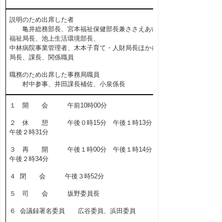
説明のため出席した者
亀井総務部長、宮本福祉保健部長兼ささえあい
福祉局長、池上生活環境部長、
中林病院事業管理者、木本子育て・人財局長ほか各
局長、課長、関係職員
職務のため出席した事務局職員
村中参事、井田課長補佐、小泉係長
１ 開 会 午前10時00分
２ 休 憩 午後０時15分 午後１時13分
午後２時31分
３ 再 開 午後１時00分 午後１時14分
午後２時34分
４ 閉 会 午後３時52分
５ 司 会 坂野委員長
６ 会議録署名委員 広谷委員、浜田委員