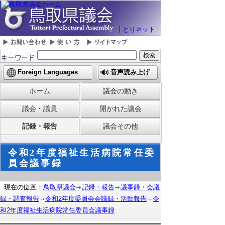
とりネット
Foreign Languages
音声読み上げ
ホーム
議会の動き
議会・議員
開かれた議会
記録・報告
議会その他
令和2年度福祉生活病院常任委
員会議事録
現在の位置：
鳥取県議会
記録・報告
議事録・会議
録・調査報告
令和2年度委員会会議録・活動報告
令
和2年度福祉生活病院常任委員会議事録