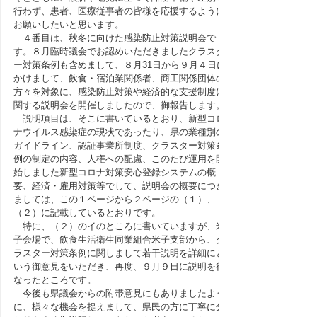
行わず、患者、医療従事者の皆様を応援するように
お願いしたいと思います。
４番目は、秋冬に向けた感染防止対策説明会で
す。８月臨時議会でお認めいただきましたクラスタ
ー対策条例も含めまして、８月31日から９月４日に
かけまして、飲食・宿泊業関係者、商工関係団体の
方々を対象に、感染防止対策や経済的な支援制度に
関する説明会を開催しましたので、御報告します。
説明項目は、そこに書いているとおり、新型コロ
ナウイルス感染症の現状であったり、県の業種別の
ガイドライン、認証事業所制度、クラスター対策条
例の制定の内容、人権への配慮、このたび運用を開
始しました新型コロナ対策安心登録システムの概
要、経済・雇用対策等でして、説明会の概要につき
ましては、この１ページから２ページの（１）、
（２）に記載しているとおりです。
特に、（２）のイのところに書いていますが、米
子会場で、飲食生活衛生同業組合米子支部から、ク
ラスター対策条例に関しまして若干説明を詳細にと
いう御意見をいただき、再度、９月９日に説明を行
なったところです。
今後も県議会からの附帯意見にもありましたよう
に、様々な機会を捉えまして、県民の方に丁寧に分