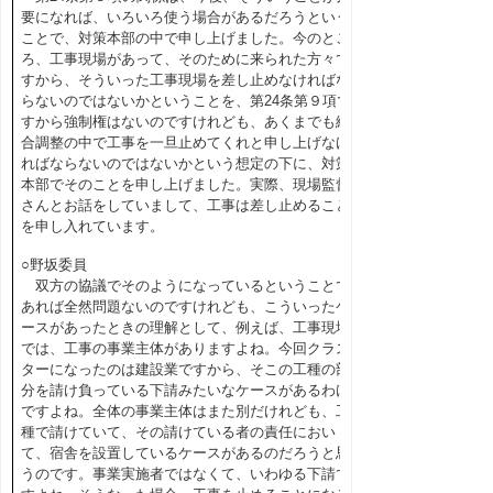
要になれば、いろいろ使う場合があるだろうという
ことで、対策本部の中で申し上げました。今のとこ
ろ、工事現場があって、そのために来られた方々で
すから、そういった工事現場を差し止めなければな
らないのではないかということを、第24条第９項で
すから強制権はないのですけれども、あくまでも総
合調整の中で工事を一旦止めてくれと申し上げなけ
ればならないのではないかという想定の下に、対策
本部でそのことを申し上げました。実際、現場監督
さんとお話をしていまして、工事は差し止めること
を申し入れています。
○野坂委員
双方の協議でそのようになっているということで
あれば全然問題ないのですけれども、こういったケ
ースがあったときの理解として、例えば、工事現場
では、工事の事業主体がありますよね。今回クラス
ターになったのは建設業ですから、そこの工種の部
分を請け負っている下請みたいなケースがあるわけ
ですよね。全体の事業主体はまた別だけれども、工
種で請けていて、その請けている者の責任におい
て、宿舎を設置しているケースがあるのだろうと思
うのです。事業実施者ではなくて、いわゆる下請で