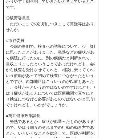
かりやすく御説明していきたいと考えているところ
です。
◎坂野委員長
ただいままでの説明につきまして質疑等はありま
せんか。
○市谷委員
今回の事例で、検査への誘導について、少し疑問
に思ったことがありました。発熱などの症状があっ
て病院に行ったのに、別の疾病だと判断されて、一
旦収まりましたということであったけれども、会社
から検査を受けさせてくれと、相談に乗ってくれと
いう依頼があって初めて検査につながったというこ
とですが、西部地区はこういうのが以前もあった
し、会社からというのではないのですけれども、や
はり症状がある人については医療機関で直ちにＰＣ
Ｒ検査につなげる必要があるのではないかと思うの
ですけれども、いかがでしょうか。
●萬井健康政策課長
発熱であるとか、症状が似通ったものがあります
ので、やはり個々のそれまでの行動の動き方である
とか、いろいろなことを総合して、医師が判断をさ