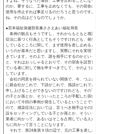
すよね。そうなった場合、工事を止めることになる
のか。要するに、工事を止めなくても、その宿舎の
使用を停止すれば事足りるのだろうと思うのですよ
ね。その点はどうなのでしょうか。
●宮本福祉保健部長兼ささえあい福祉局長
条例の観点もそうですし、それからもともと感染
症法に基づく行為としてもそうですけれども、発生
しているところに関して、まず使用を差し止めると
いうのが基本だと思いますし、実際にそれを実現で
きています。その上で、誰を相手にするのかという
と、それはおっしゃるとおりで、その宿舎を設営し
ている者に対して物を申すべきでして、そのように
しています。
会社の同意を得られていない関係で、今、つぶさ
に親会社がこれで、下請がこれで、孫請がこれでと
申し上げることができないのですけれども、その下
の子とか孫とか、そういったところが手配した宿舎
において今回の事例が発生しているということです
ので、感染症法においては、言うべき相手はその施
設をセッティングしている子とか孫とか、そういう
業者に向かって、あるいはそこを占用している人た
ちに向かって言うことになります。
それで、第24条第９項の辺で、元の工事を差し止