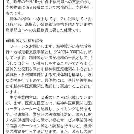
て、昨年の台風19号に係る福島県への支援のうち、
支援物資に係る経費について求償の上、支弁を行う
ものです。
具体の内容につきましては、２に記載しています
けれども、鳥取市が姉妹都市提携を結んでいます福
島県郡山市への支援物資に要した経費です。
●藤田障がい福祉課長
３ページをお願いします。精神障がい者地域移
行・地域定着支援事業として949万4,000円をお願い
しています。精神障がい者が地域の一員として、安
心して自分らしい暮らしをすることができるよう、
基幹的な役割を果たす精神科医療機関を中心とした
多職種・多機関連携による支援体制を構築し、必要
な支援を行うもので、具体的には、基幹的役割を果
たす精神科医療機関に委託して実施することとして
います。
主な事業内容は、２番のところに記載しています
が、まず、医療支援面では、精神科医療機関に医療
コーディネーターを配置し、タイミングを見据え
て、健康相談、緊急時の医療相談対応、暮らしを支
える関係機関である障がい福祉サービス事業所や訪
問看護ステーション等との調整を行うなど、連携体
制の構築を行ってまいります。また、暮らしの面で