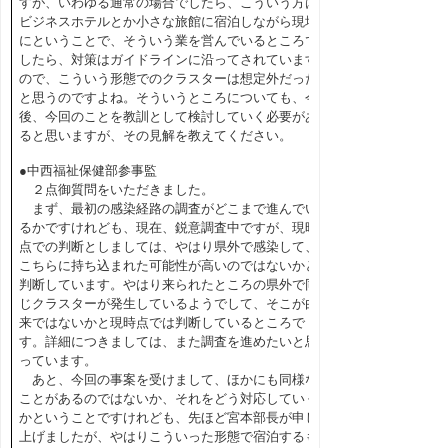
すが、いわゆる通常の場合でしたら、こういう方は
ビジネスホテルとか小さな旅館に宿泊しながら現場
にということで、そういう業を営んでいるところで
したら、対策はガイドラインに沿ってされています
ので、こういう形態でのクラスターは想定外だった
と思うのですよね。そういうところについても、今
後、今回のことを教訓として検討していく必要があ
ると思いますが、その見解を教えてください。
●中西福祉保健部参事監
２点御質問をいただきました。
まず、最初の感染経路の調査がどこまで進んでい
るかですけれども、現在、鋭意調査中ですが、現時
点での判断としましては、やはり県外で感染して、
こちらに持ち込まれた可能性が高いのではないかと
判断しています。やはり来られたところの県外で同
じクラスターが発生しているようでして、そこが由
来ではないかと現時点では判断しているところで
す。詳細につきましては、また調査を進めたいと思
っています。
あと、今回の事案を受けまして、ほかにも同様な
ことがあるのではないか、それをどう対応していく
かということですけれども、先ほど宮本部長が申し
上げましたが、やはりこういった形態で宿泊するも