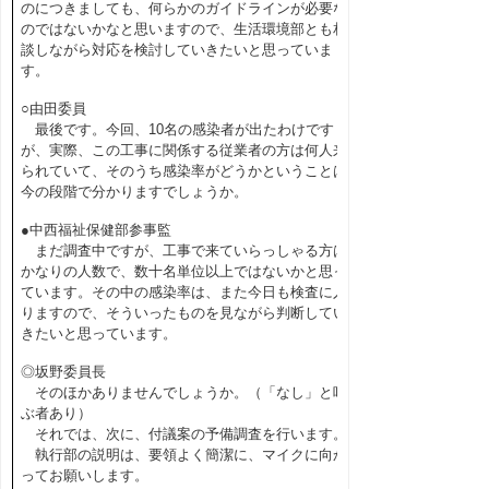
のにつきましても、何らかのガイドラインが必要な
のではないかなと思いますので、生活環境部とも相
談しながら対応を検討していきたいと思っていま
す。
○由田委員
最後です。今回、10名の感染者が出たわけです
が、実際、この工事に関係する従業者の方は何人来
られていて、そのうち感染率がどうかということは
今の段階で分かりますでしょうか。
●中西福祉保健部参事監
まだ調査中ですが、工事で来ていらっしゃる方は
かなりの人数で、数十名単位以上ではないかと思っ
ています。その中の感染率は、また今日も検査に入
りますので、そういったものを見ながら判断してい
きたいと思っています。
◎坂野委員長
そのほかありませんでしょうか。（「なし」と呼
ぶ者あり）
それでは、次に、付議案の予備調査を行います。
執行部の説明は、要領よく簡潔に、マイクに向か
ってお願いします。