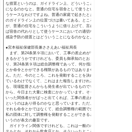
な措置というのは、ガイドライン上、どういうこと
になるのかなと。普通の住宅を宿舎として使うとい
うケースなわけですよね。普通の家庭で起きたとき
のガイドライン上の位置づけは書いてある。ところ
が、普通の住宅をこういうように借り上げて、言わ
ば宿舎の代わりとして使うケースにおいての適切な
感染予防の措置とはどういうことになるのかなと。
●宮本福祉保健部長兼ささえあい福祉局長
まず、第24条第９項において、工事の差止めがで
きるかどうかですけれども、委員も御承知のとお
り、第24条第９項は総合調整権であって、何か指示
とか命令とかができる権限があるものではありませ
ん。ただ、今のところ、これを発動することを決め
ているわけでなくて、これはまた報告しますけれど
も、現場監督さんからも発生者が出ているものです
から、今日また大量に検査にかかっています。そう
いった関係者ががばっと出てくれば、工事の差止め
というのはあり得るのかなと思っています。ただ、
それも命令とかではなくて、総合調整権の範囲で公
私の団体に対して調整権を発動することができると
いうのが条文の趣旨です。
ガイドライン関係ですけれども、これは一般のホ
テルとか、それから飲食店とか、そういったところ