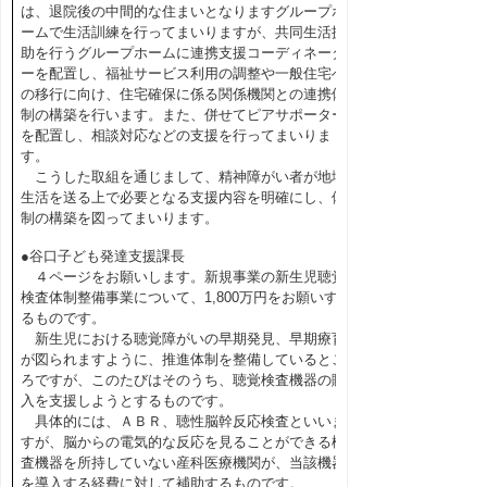
は、退院後の中間的な住まいとなりますグループホ
ームで生活訓練を行ってまいりますが、共同生活援
助を行うグループホームに連携支援コーディネータ
ーを配置し、福祉サービス利用の調整や一般住宅へ
の移行に向け、住宅確保に係る関係機関との連携体
制の構築を行います。また、併せてピアサポーター
を配置し、相談対応などの支援を行ってまいりま
す。
こうした取組を通じまして、精神障がい者が地域
生活を送る上で必要となる支援内容を明確にし、体
制の構築を図ってまいります。
●谷口子ども発達支援課長
４ページをお願いします。新規事業の新生児聴覚
検査体制整備事業について、1,800万円をお願いす
るものです。
新生児における聴覚障がいの早期発見、早期療育
が図られますように、推進体制を整備しているとこ
ろですが、このたびはそのうち、聴覚検査機器の購
入を支援しようとするものです。
具体的には、ＡＢＲ、聴性脳幹反応検査といいま
すが、脳からの電気的な反応を見ることができる検
査機器を所持していない産科医療機関が、当該機器
を導入する経費に対して補助するものです。