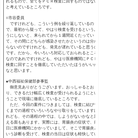
れるもので、全てをＰＣＲ検査に回すものではない
と考えているところです。
○市谷委員
ですけれども、こういう例を繰り返しているの
で、最初から疑って、やはり検査を受けるというふ
うにしないと、来られてから１週間近くたってい
て、その間にどちらが感染させたかというのは分か
らないのですけれども、発見が遅れていると思うの
です。だから、今いろいろ対応しておられるところ
なのであれですけれども、やはり医療機関にＰＣＲ
検査に回すことを徹底していただいたほうがいいか
なと思います。
●中西福祉保健部参事監
御意見ありがとうございます。おっしゃるとお
り、できるだけ幅広く検査が受けられるようにとい
うことで現場に徹底しているところです。
ただ、今回の案件につきましては、検査に結びつ
くまでの過程でいろいろなやり取りをしていますけ
れども、その過程の中では、しようがないかなと思
える面もあります。実際には、胃腸炎の症状で、前
日に医療機関にかかっていまして、そこで胃腸炎と
いう診断を受けて、検査の当日は症状も軽快してい