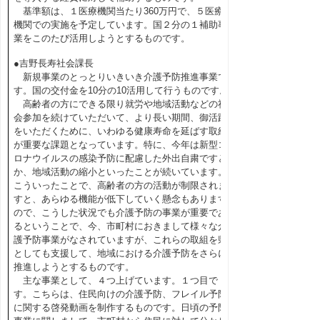
基準額は、１医療機関当たり360万円で、５医療
機関での実施を予定しています。国２分の１補助事
業をこのたび活用しようとするものです。
●吉野長寿社会課長
新規事業のとっとりいきいき介護予防推進事業で
す。国の交付金を10分の10活用して行うものです。
高齢者の方にできる限り就労や地域活動などの社
会参加を続けていただいて、より長い期間、御活躍
をいただくために、いわゆる健康寿命を延ばす取組
が重要な課題となっています。特に、今年は新型コ
ロナウイルスの感染予防に配慮した外出自粛ですと
か、地域活動の縮小といったことが続いています。
こういったことで、高齢者の方の活動が制限されま
すと、あらゆる機能が低下していく懸念もあります
ので、こうした状況でも介護予防の事業が重要であ
るということで、今、市町村におきまして様々な介
護予防事業がなされていますが、これらの取組を県
としても支援して、地域における介護予防をさらに
推進しようとするものです。
主な事業として、４つ上げています。１つ目で
す。こちらは、住民向けの介護予防、フレイル予防
に関する啓発動画を制作するものです。日頃の予防