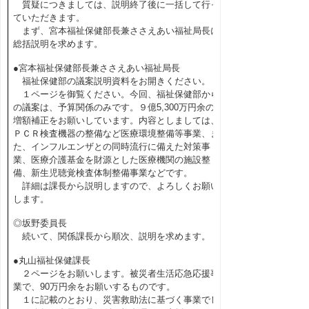
質疑につきましては、説明終了後に一括して行っ
ていただきます。
まず、宮本福祉保健部長兼ささえあい福祉局長に
総括説明を求めます。
●宮本福祉保健部長兼ささえあい福祉局長
福祉保健部の議案説明資料をお開きください。
１ページを御覧ください。今回、福祉保健部から
の議案は、予算関係のみです。９億5,300万円余の
増額補正をお願いしています。内容としましては、
ＰＣＲ検査機器の整備など医療環境整備等事業、ま
た、インフルエンザとの同時流行に備えた対策事
業、医療介護基金を財源とした医療機関の施設整
備、新生児聴覚検査体制整備事業などです。
詳細は課長から説明しますので、よろしくお願い
します。
◎坂野委員長
続いて、関係課長から順次、説明を求めます。
●丸山福祉保健課長
２ページをお願いします。被災者生活応急応援事
業で、90万円余をお願いするものです。
１に記載のとおり、災害救助法に基づく事業でし