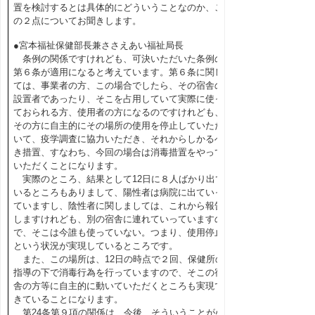
置を検討するとは具体的にどういうことなのか、こ
の２点についてお聞きします。
●宮本福祉保健部長兼ささえあい福祉局長
条例の関係ですけれども、可決いただいた条例の
第６条が適用になると考えています。第６条に関し
ては、事業者の方、この場合でしたら、その宿舎の
設置者であったり、そこを占用していて実際に使っ
ておられる方、使用者の方になるのですけれども、
その方に自主的にその場所の使用を停止していただ
いて、疫学調査に協力いただき、それからしかるべ
き措置、すなわち、今回の場合は消毒措置をやって
いただくことになります。
実際のところ、結果として12日に８人ばかり出て
いるところもありまして、陽性者は病院に出ていっ
ていますし、陰性者に関しましては、これから報告
しますけれども、別の宿舎に連れていっていますの
で、そこは今誰も使っていない。つまり、使用停止
という状況が実現しているところです。
また、この場所は、12日の時点で２回、保健所の
指導の下で消毒行為を行っていますので、そこの宿
舎の方等に自主的に動いていただくところも実現で
きていることになります。
第24条第９項の関係は、今後、そういうことが必