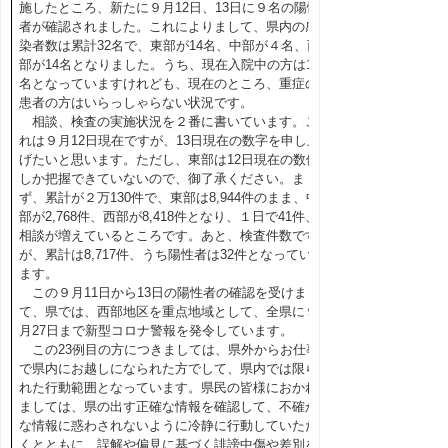
施したところ、新たに９月12日、13日に９名の陽性
者が確認されました。これによりまして、県内の感
染者数は累計32名で、東部が14名、中部が４名、西
部が14名となりました。うち、現在入院中の方は10
名となっていますけれども、現在のところ、重症の
患者の方はいらっしゃらない状況です。
相談、検査の実施状況を２番に書いています。こ
れは９月12日現在ですが、13日現在の数字を申し上
げたいと思います。ただし、東部は12日現在の数値
しか把握できていないので、御了承ください。ま
ず、累計が２万130件で、東部は8,944件のまま、中
部が2,768件、西部が8,418件となり、１日で41件、
相談が増えているところです。あと、検査件数です
が、累計は8,717件、うち陽性者は32件となってい
ます。
この９月11日から13日の陽性者の確認を受けまし
て、県では、西部地区を重点地域として、全県に９
月27日まで新型コロナ警報を発令しています。
この23例目の方につきましては、県外からお仕事
で県内にお越しになられた方でして、県内では限ら
れた行動範囲となっています。県民の皆様におかれ
ましては、県の出す正確な情報を確認して、不確か
な情報に惑わされないように冷静に行動していただ
くとともに、誤解や偏見に基づく誹謗中傷や差別を