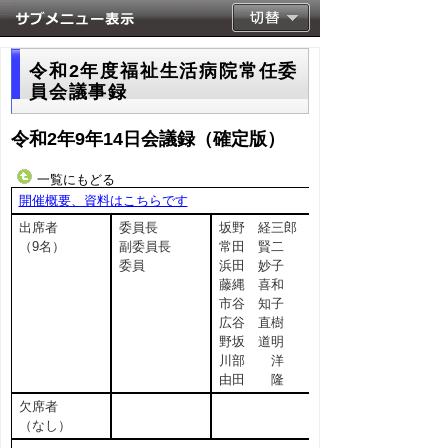
令和2年度福祉生活病院常任委
員会議事録
令和2年9年14日会議録（確定版）
一覧にもどる
開催概要、資料はこちらです
出席者
委員長
坂野 経三郎
（9名）
副委員長
常田 賢二
委員
浜田 妙子
藤縄 喜和
市谷 知子
広谷 直樹
野坂 道明
川部 洋
由田 隆
欠席者
（なし）