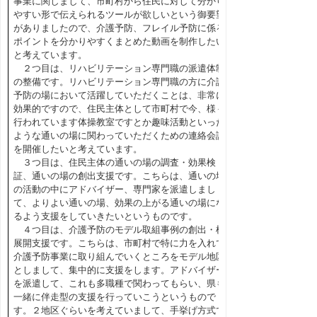
事業に関しまして、市町村から住民に対して分かり
やすい形で伝えられるツールが欲しいという御要望
がありましたので、介護予防、フレイル予防に係る
ポイントを分かりやすくまとめた動画を制作したい
と考えています。
２つ目は、リハビリテーション専門職の派遣体制
の整備です。リハビリテーション専門職の方に介護
予防の場において活躍していただくことは、非常に
効果的ですので、住民主体として市町村で今、様々
行われています体操教室ですとか趣味活動といった
ような通いの場に関わっていただくための連絡会議
を開催したいと考えています。
３つ目は、住民主体の通いの場の調査・効果検
証、通いの場の創出支援です。こちらは、通いの場
の活動の中にアドバイザー、専門家を派遣しまし
て、よりよい通いの場、効果の上がる通いの場にな
るよう支援をしていきたいというものです。
４つ目は、介護予防のモデル取組事例の創出・横
展開支援です。こちらは、市町村で特に力を入れて
介護予防事業に取り組んでいくところをモデル地区
としまして、集中的に支援をします。アドバイザー
を派遣して、これも多職種で関わってもらい、県も
一緒に伴走型の支援を行っていこうというもので
す。２地区ぐらいを考えていまして、手挙げ方式で