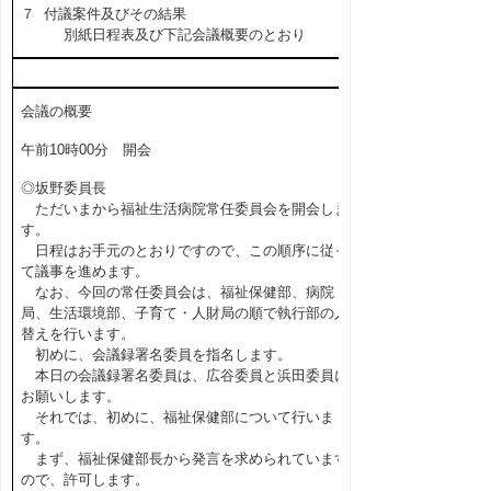
７ 付議案件及びその結果
別紙日程表及び下記会議概要のとおり
会議の概要
午前10時00分 開会
◎坂野委員長
ただいまから福祉生活病院常任委員会を開会しま
す。
日程はお手元のとおりですので、この順序に従っ
て議事を進めます。
なお、今回の常任委員会は、福祉保健部、病院
局、生活環境部、子育て・人財局の順で執行部の入
替えを行います。
初めに、会議録署名委員を指名します。
本日の会議録署名委員は、広谷委員と浜田委員に
お願いします。
それでは、初めに、福祉保健部について行いま
す。
まず、福祉保健部長から発言を求められています
ので、許可します。