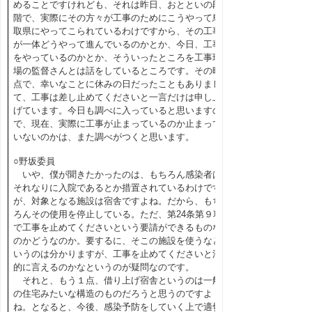
めることですけれども、それは昨日、おとといの段
階で、実際にその方々が工事のためにこうやって鳥
取県にやってこられているわけですから、その工事
が一体どうやって進んでいるのかとか、今日、工事
をやっているのかとか、そういったところを工事現
場の監督さんとは話をしているところです。その時
点で、幸いなことに休みの日だったこともありまし
て、工事は差し止めてくださいと一言だけは申し上
げています。今日も調べに入っていると思いますの
で、現在、実際に工事が止まっているのか止まって
いないのかは、また調べがつくと思います。
○野坂委員
いや、僕が聞きたかったのは、もちろん感染者は
それなりに入院であるとか措置されているわけです
が、対象となる施設は宿舎ですよね。だから、もち
ろんその使用を停止している。ただ、第24条第９項
で工事を止めてくださいという要請ができるものな
のかどうなのか。要するに、そこの施設を使うなと
いうのは分かりますが、工事を止めてくださいと法
的に言えるのかなというのが疑問なのです。
それと、もう１点、借り上げ宿舎というのは一般
の住宅みたいな構造のものだろうと思うのですよ
ね。となると、今後、感染予防をしていく上で適切