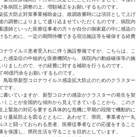
び各病院と調整の上、増額補正をお願いするものです。
拡大防止対策事業補助金は、政調政審時には項目として上げ
後の調整によりまして盛り込ませていただくものです。病院内
看護師といった医療従事者の方々が自分の御家庭の中に感染の
けるために、一定の期間待機できる宿泊施設等を確保する経費
ナウイルス患者受入れに伴う施設整備ですが、こちらは、こ
した感染症の中核的な医療機関から、病院内の動線確保等の施
いりましたので、その経費に対する補助を行うものです。
46億円余をお願いするものです。
鳥取県新型コロナウイルス感染拡大防止のためのクラスター
てです。
書いていますが、新型コロナの感染がクラスターの発生を契
いくことが全国的な傾向から見えてきていることから、このク
生上緊急の対応を要する具体的な危機に早期の段階で機動的に
より蔓延防止を図るとともに、あわせて、県民、事業者が一丸
ルスと闘っておられる患者、医療従事者などの応援をすること
康を保護し、県民生活を守ることを目的としています。