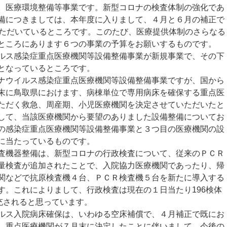
医療環境整備等事業です。新型コロナの検査体制の強化であ
備につきましては、本年度に入りまして、４月と６月の補正で
いただいているところです。このたび、医療提供体制のさらなる
ところにあります６つの事業の予算をお願いするものです。
ス感染症重点医療機関等設備整備事業が新規事業で、その下
となっているところです。
ウイルス感染症重点医療機関等設備整備事業ですが、国から
末に鳥取県におけます、病棟単位で専用病床を確保する重点医
ただく救急、周産期、小児医療機関を決定させていただいたと
して、当該医療機関から要望のありました設備整備についてお
の感染症重点医療機関等設備整備事業と３つ目の医療機関の設
に当たっているものです。
機器整備は、新型コロナの行政検査について、従来のＰＣＲ
量検査が追加されたことで、入院協力医療機関であったり、帰
関などで抗原検査機４台、ＰＣＲ検査機５台を新たに導入する
す。これによりまして、行政検査は現在の１日当たり196検体
拡充されると思っています。
ス入院病床確保は、いわゆる空床補償で、４月補正で既にお
、重点医療機関が７月末に決定したことに伴いまして、今後の