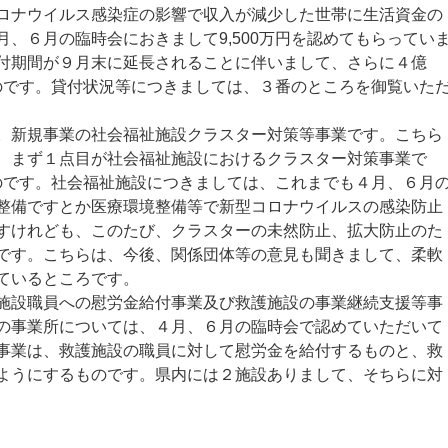
ロナウイルス感染症の影響で収入が減少した世帯に生活資金の
、６月の臨時会におきまして9,500万円を認めてもらってい
付期間が９月末に延長されることに伴いまして、さらに４億
ものです。貸付状況等につきましては、３番のところを御覧いた
新規事業の社会福祉施設クラスター対策等事業です。こちら
、まず１点目が社会福祉施設におけるクラスター対策事業で
ものです。社会福祉施設につきましては、これまでも４月、６月
整備ですとか医療環境整備等で新型コロナウイルスの感染防止
すけれども、このたび、クラスターの未然防止、拡大防止のた
です。こちらは、今後、関係団体等の意見も聞きまして、柔軟
ているところです。
設職員への慰労金給付事業及び救護施設の事業継続支援等事
の事業所については、４月、６月の臨時会で認めていただいて
事業は、救護施設の職員に対して慰労金を給付するものと、救
ようにするものです。県内には２施設ありまして、そちらに対