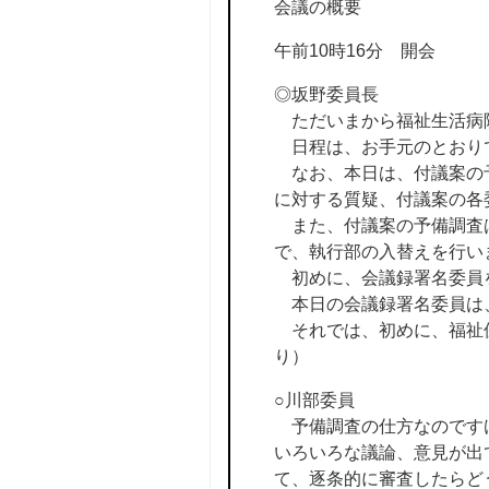
会議の概要
午前10時16分 開会
◎坂野委員長
ただいまから福祉生活病
日程は、お手元のとおり
なお、本日は、付議案の予
に対する質疑、付議案の各
また、付議案の予備調査
で、執行部の入替えを行い
初めに、会議録署名委員
本日の会議録署名委員は
それでは、初めに、福祉
り）
○川部委員
予備調査の仕方なのですけ
いろいろな議論、意見が出
て、逐条的に審査したらど