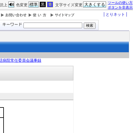
ツールの使い方
標準
黒
青
大きくする
読上
色変更
文字サイズ変更
ボタンを非表示
とりネット
活病院常任委員会議事録