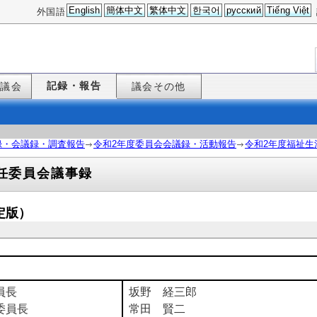
English
簡体中文
繁体中文
한국어
русский
Tiếng Việt
外国語
記録・報告
た議会
議会その他
録・会議録・調査報告
令和2年度委員会会議録・活動報告
令和2年度福祉生
任委員会議事録
定版）
員長
坂野 経三郎
委員長
常田 賢二