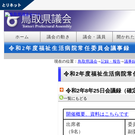
ホーム
議会の動き
議会・議員
開かれ
令和2年度福祉生活病院常任委員会議事録
現在の位置：
鳥取県議会
記録・報告
議事
令和2年度福祉生活病院常
令和2年8年25日会議録（確
一覧にもどる
開催概要、資料はこちらです
出席者
委
（9名）
副