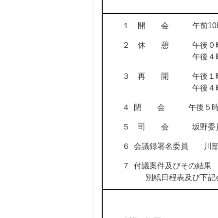
１ 開 会 午前10時
２ 休 憩 午後０時22
午後４時56分
３ 再 開 午後１時３分
午後４時59分
４ 閉 会 午後５時
５ 司 会 坂野委
６ 会議録署名委員 川
７ 付議案件及びその結果
別紙日程表及び下記会