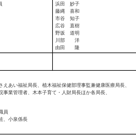
員
浜田 妙子
藤縄 喜和
市谷 知子
広谷 直樹
野坂 道明
川部 洋
由田 隆
えあい福祉局長、植木福祉保健部理事監兼健康医療局長、
院事業管理者、木本子育て・人財局長ほか各局長、
職員
佐、小泉係長