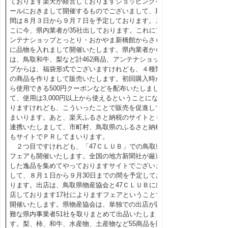
ております楽天が経営しておりますショッピングモ
ールにおきまして開催するものでございまして、期
間は８月３日から９月７日を予定しております。こ
こに今、県内業者が35社出しております。これにア
ンテナショップとっとり・おかやま新橋館からさら
に品物を入れまして開催いたします。県内業者から
は、鳥取和牛、梨など計462商品、アンテナショッ
プからは、福袋形式でございますけれども、４種類
の商品を作りまして販売いたします。初回購入時か
ら使用できる500円クーポンなどを配布いたしまし
て、使用は3,000円以上から使えるということにな
りますけれども、こういったことで販売を促進して
まいります。あと、楽天ふるさと納税のサイトとも
連携いたしまして、市町村、鳥取県のふるさと納税
もサイトでＰＲしてまいります。
２つ目ですけれども、「47ＣＬＵＢ」での鳥取県
フェアも開催いたします。全国の地方新聞社が厳選
した逸品を集めてやっておりますサイトでございま
して、８月１日から９月30日までの間を予定してお
ります。出店は、鳥取県物産協会と47ＣＬＵＢに出
店しております17社によりますフェアということで
開催いたします。県物産協会は、単独での出店が困
難な県内事業者51社を取りまとめて出品いたしま
す。梨、柿、和牛、水産物、土産物など55商品を販