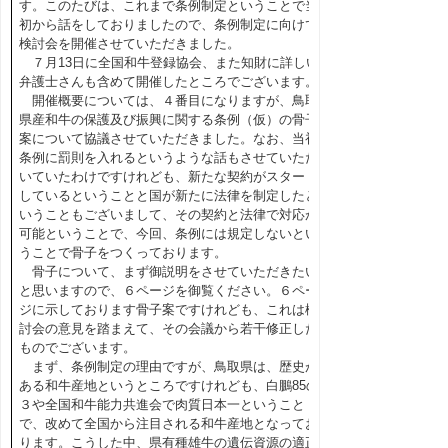
す。このたびは、これまで条例制定ということで当
初から話をしておりましたので、条例制定に向けて
検討会を開催させていただきました。
７月13日に全国和牛登録協会、また知財に詳しい
弁護士さんも含めて開催したところでございます。
開催概要については、４番目になりますが、鳥取
県産和牛の保護及び振興に関する条例（仮）の骨子
案について協議させていただきました。なお、当初
条例に罰則を入れるというような話もさせていただ
いていたわけですけれども、新たな契約がスタート
しているということと国が新たに法律を制定したと
いうこともございまして、その契約と法律で対応が
可能ということで、今回、条例には規定しないとい
うことで骨子をつくっております。
骨子について、まず御説明をさせていただきたい
と思いますので、６ページを御覧ください。６ペー
ジに示しております骨子案ですけれども、これは検
討会の意見を踏まえて、その会議から若干修正した
ものでございます。
まず、条例制定の理由ですが、鳥取県は、歴史が
ある和牛産地というところですけれども、白鵬85の
３や全国和牛能力共進会で肉質日本一ということ
で、改めて全国から注目される和牛産地となってお
ります。こうした中、県有種雄牛の遺伝資源の適正