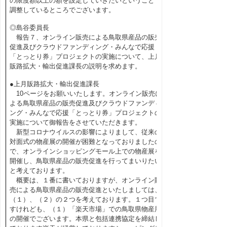
の限度額以上の額を設定していきたいということで
調整しているところでございます。
◎島谷委員長
報告７、オンライン販売による鳥取県産品の販売
促進及びクラウドファンディング・みんなで応援
「とっとり券」プロジェクトの実施について、上月
販路拡大・輸出促進課長の説明を求めます。
●上月販路拡大・輸出促進課長
10ページをお願いいたします。オンライン販売に
よる鳥取県産品の販売促進及びクラウドファンディ
ング・みんなで応援「とっとり券」プロジェクトの
実施について御報告をさせていただきます。
新型コロナウイルスの影響によりまして、従来の
対面式の物産展の開催が困難となっておりましたの
で、オンラインショッピングモール上での物産展を
開催し、鳥取県産品の販売促進を行ってまいりたい
と考えております。
概要は、１番に書いておりますが、オンライン販
売による鳥取県産品の販売促進といたしましては、
（１）、（２）の２つを考えております。１つ目で
すけれども、（１）「楽天市場」での鳥取県物産展
の開催でございます。本県と包括連携協定を締結し