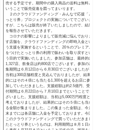
売する予定です。期間中の購入商品の送料は無料と
いうことで販売促進を図ってまいります。
２のクラウドファンディング・みんなで応援「と
っとり券」プロジェクトの実施についてでございま
すが、こちらは販売が終了いたしましたので、結果
を報告させていただきます。
コロナの影響によりまして販売減に悩んでおりま
す店舗を、クラウドファンディングの即時入金とい
う支援を実施するということで、20％のプレミアム
をつけたとっとり券の利用で賑わいを取り戻すとい
う目的で実施いたしました。参加店舗は、最終的に
1,327店、飲食店は約800店でございます。参加の募
集期間は６月12日から６月30日でございましたが、
当初は300店舗程度と見込んでおりましたが、結果
的にはその４倍にも当たる1,300を超えるお店に参
加していただきました。支援総額は約2.5億円、受
付期間は６月22日から７月10日までということでご
ざいました。支援総額は、当初は5,000万円程度と
考えておりましたが、結果的にはその５倍にも当た
る金額が集まりました。この集まった金額は、今月
末までには各店舗に入金を予定しております。今回
このクラウドファンディングで買っていただきまし
たとっとり券というものは、利用期間は８月１日か
ら来年１月31日までということですので、状況を見