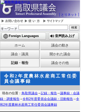
とりネット
Foreign Languages
音声読み上げ
ホーム
議会の動き
議会・議員
開かれた議会
記録・報告
議会その他
令和2年度農林水産商工常任委
員会議事録
現在の位置：
鳥取県議会
記録・報告
議事録・会議
録・調査報告
令和2年度委員会会議録・活動報告
令
和2年度農林水産商工常任委員会議事録