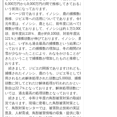
6,000万円から9,000万円の間で推移してきておると
いう状況になっております。
４ページ目であります。イノシシ、鹿の捕獲数の
推移、ジビエ等への活用についてであります。令和
元年度は、イノシシ、鹿ともに、前年度に比べて捕
獲数が増えておりまして、イノシシは約１万3,000
頭、前年度比118％、鹿が約9,100頭、対前年度比
121％と捕獲頭数が伸びております。イノシシ、鹿
ともに、いずれも過去最高の捕獲数という結果にな
っております。この捕獲数の増加は、冬の期間の積
雪が少なかったことにより、わなをかけることがで
きたということで捕獲数が増加したものと推察して
おります。
続きまして、ジビエの関係でありますけれども、
捕獲されたイノシシ、鹿のうち、ジビエ等として利
用されるため解体処理された頭数は5,000頭、捕獲
頭数に対してどれだけ解体処理が行われたかという
割合は22.7％となっております。解体処理頭数につ
いては、過去最高の処理頭数となっております。
続きまして、令和２年度の鳥獣被害対策の取組状
況であります。現場に密着した鳥獣被害対策とし
て、鳥獣対策センターでは、被害防止技術の実証・
普及、人材育成、鳥獣被害情報の収集・提供に取り