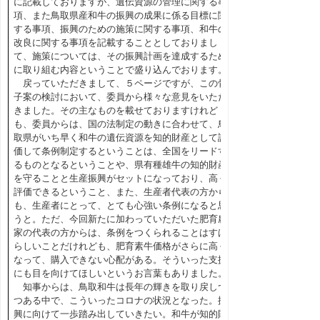
に記載しておりますが、遺伝資源の管理に関する事
項、また鳥取県産和牛の振興の成果に係る目標に関
する事項、振興のための施策に関する事項、和牛の
改良に関する事項を記載することとしておりまし
て、施策については、その振興計画を達成するため
に取り組む内容ということで盛り込んでおります。
戻っていただきまして、５ページですが、この骨
子案の検討において、委員から様々な意見をいただ
きました。その主なものを載せておりますけれど
も、委員からは、国の法制定の動きに合わせて、鳥
取県がいち早く和牛の遺伝資源を知的財産として評
価して条例制定するということは、全国をリードす
るものとなるということや、県有種雄牛の知的財産
を守ることと生産振興がセットになっており、高く
評価できるということ、また、生産者代表の方から
も、生産者にとって、とても心強い条例になると思
うと。ただ、今回新たに加わっていただいた肥育農
家の代表の方からは、条例をつくられることはすば
らしいことだけれども、肥育素牛価格がさらに高く
なって、購入できない心配がある。そういった支援
にも目を向けてほしいというお言葉もありました。
知事からは、鳥取和牛は長年の輝きを取り戻しつ
つある中で、こういったコロナの状況となった。振
興に向けて一歩踏み出していきたい。和牛が知的財