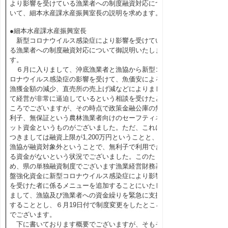
より影響を受けている漁業者への制度融資対応につ
いて、細本水産課水産振興室長の説明を求めます。
●細本水産課水産振興室長
新型コロナウイルス感染症により影響を受けてい
る漁業者への制度融資対応について御説明いたしま
す。
６月に入りまして、沖底漁業者と漁協から新型コ
ロナウイルス感染症の影響を受けて、魚価安による
漁獲金額の減少、直売所の売上げ減などによりまし
て経営が非常に逼迫しているという相談を受けたと
ころでございますが、その時点で政策金融公庫の無
利子、無保証という農林漁業者向けのセーフティネ
ット資金というものがございました。ただ、これに
つきましては融資上限が1,200万円ということと、
漁協が融資対象外ということで、無利子で利用でき
る資金がないという状況でございました。このた
め、県の単独融資制度でございます漁業経営財務基
盤強化資金に新型コロナウイルス感染症により影響
を受けた者に係るメニューを追加することにいたし
まして、漁協及び漁業者への資金繰りを緊急に支援
することとし、６月19日付で制度変更をしたところ
でございます。
下に書いております概要でございますが、そもそ