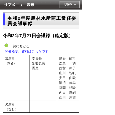
令和2年度農林水産商工常任委
員会議事録
令和2年7月21日会議録（確定版）
一覧にもどる
開催概要、資料はこちらです
出席者
委員長
島谷 龍司
（9名）
副委員長
鹿島 功
委員
西村 弥子
山川 智帆
安田 由毅
濵辺 義孝
福間 裕隆
内田 隆嗣
西川 憲雄
欠席者
（なし）