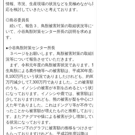
情報、市況、生産現場の状況などを見極めながら対
応を検討していきたいと考えております。
◎島谷委員長
続いて、報告３、鳥獣被害対策の取組状況等につ
いて、小谷鳥獣対策センター所長の説明を求めま
す。
●小谷鳥獣対策センター所長
３ページをお願いします。鳥獣被害対策の取組状
況等について報告させていただきます。
まず、令和元年度の鳥獣被害状況であります。野
生鳥獣による農作物等への被害額は、平成30年度が
8,100万円という状況でありましたけれども、約800
万円減少して7,300万円でありました。この被害額
のうち、イノシシの被害が８割を占めるという状況
になっております。イノシシや鹿では、被害額は減
少しておりますけれども、熊の被害が梨を中心に増
えた年でありました。これはドングリ等が不作であ
ったことから被害額が増えたものと推察しておりま
す。またアナグマや猿による被害が少し増加してい
る状況になっております。
３ページ下のグラフに被害額の推移をつけさせて
もらっておりますけれども、平成23年度以降は