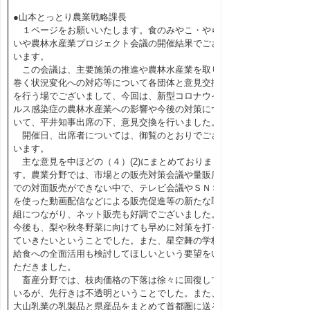
●山本とっとり農業戦略課長
１ページをお願いいたします。食のみやこ・やら
いや農林水産業プロジェクト会議の開催結果でござ
います。
この会議は、主要施策の推進や農林水産業を取り
巻く状況変化への対応等について各団体と意見交換
を行う場でございまして、今回は、新型コロナウイ
ルス感染症の農林水産業への影響や今後の対策につ
いて、平井知事出席の下、意見交換を行いました。
開催日、出席者については、御覧のとおりでござ
います。
主な意見を中ほどの（４）(2)にまとめておりま
す。農業分野では、市場との販売対策会議や量販店
での対面販売ができない中で、テレビ会議やＳＮＳ
を使った動画配信などによる販売促進等の新たな取
組につながり、ネット販売も好調でございました。
今後も、梨や秋冬野菜に向けても早めに対策を打っ
ていきたいということでした。また、星空舞の学校
給食への全面活用も検討してほしいという要望をい
ただきました。
畜産分野では、枝肉価格の下落は徐々に回復して
いるが、先行きは不透明ということでした。また、
大山乳業の乳製品と県産品をまとめて首都圏に送る