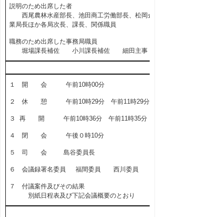
説明のため出席した者
西尾農林水産部長、池田商工労働部長、松岡企
業局長ほか各局次長、課長、関係職員
職務のため出席した事務局職員
堀場課長補佐 小川課長補佐 細田主事
１ 開 会 午前10時00分
２ 休 憩 午前10時29分 午前11時29分
３ 再 開 午前10時36分 午前11時35分
４ 閉 会 午後０時10分
５ 司 会 島谷委員長
６ 会議録署名委員 福間委員 西川委員
７ 付議案件及びその結果
別紙日程表及び下記会議概要のとおり