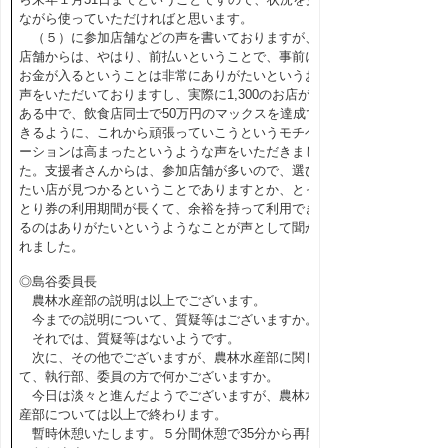
ながら使っていただければと思います。
（５）に参加店舗などの声を書いておりますが、
店舗からは、やはり、前払いということで、事前に
お金が入るということは非常にありがたいというお
声をいただいておりますし、実際に1,300のお店が
ある中で、飲食店同士で50万円のマックスを達成で
きるように、これから頑張っていこうというモチベ
ーションは高まったというような声をいただきまし
た。支援者さんからは、参加店舗が多いので、選び
たい店が見つかるということでありますとか、とっ
とり券の利用期間が長くて、余裕を持って利用でき
るのはありがたいというようなことが声として聞か
れました。
◎島谷委員長
農林水産部の説明は以上でございます。
今までの説明について、質疑等はございますか。
それでは、質疑等はないようです。
次に、その他でございますが、農林水産部に関し
て、執行部、委員の方で何かございますか。
今日は淡々と進んだようでございますが、農林水
産部については以上で終わります。
暫時休憩いたします。５分間休憩で35分から再開