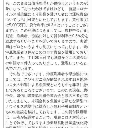
も、この資金は債務整理とか借換えというものが対
象になっておったわけですけれども、新型コロナウ
イルス感染症により影響を受けた者には運転資金に
ついても活用可能といたしております。貸付限度額
は5,000万円、貸付利率は0.3％ということでござい
ますが、この利率につきましては、農林中金がまた
別途、漁業者、漁協に対して貸付利率の0.3％分を
助成するということを聞いておりますので、実質負
担はゼロというような制度になっております。既に
沖底漁業者３件がこのコロナ資金を活用しておりま
して、また、７月20日付でも漁協からこの資金活用
の申請が２件入っておりまして、受理しているとこ
ろでございます。
その他でございます。沖底漁業者や県漁協につき
ましては、ズワイガニ漁が解禁されます11月以降の
コロナの影響による魚価安というものを非常に懸念
しておるところでございます。このため現在、農林
中金、県信用漁業協同組合連合会と県の三者が協調
いたしまして、末端金利を負担する新たな新型コロ
ナウイルス感染症に対応した無利子融資制度という
ものの創設を検討しております。この貸付限度額
は、三者が協調することで、現在コロナ対策という
ことで執行しております漁業経営財務基盤強化資金