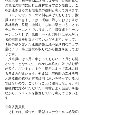
林環境譲与税を有効に活用しながら、災害防止など
の地域の実情に応じた森林整備方法を提案し、これ
を加速させるのも推進員の役割と考えております。
（３）でセンターの体制を掲げております。推進
員３名につきましては、概略に示しておりますが、
森林組合、役場、地域おこし協力隊ということでバ
ラエティーにとんでおりまして、県森連をキーステ
ーションとして、県東・中・西部地区にそれぞれ１
名の推進員を配置させていただきます。そして、月
１回の県を交えた連絡調整会議や定期的なウェブ会
議により、県と連携を取りながら推進を図ってまい
ります。
推進員には６月に集まってもらい、７月から開所
ということなので、これから本格的に取り組む部分
が多くございます。また、場所によって森林に対す
る考え方が違います。例えば、若桜町の森林所有者
と鳥取市の森林所有者は同じ思いを持っているわけ
ではないので、こういうことに注意しながら、今回
積極的に対応いただいた市町村とよく話合いを進め
ながら、システムを推進していく考えでございま
す。
◎島谷委員長
それでは、報告６、新型コロナウイルス感染症に