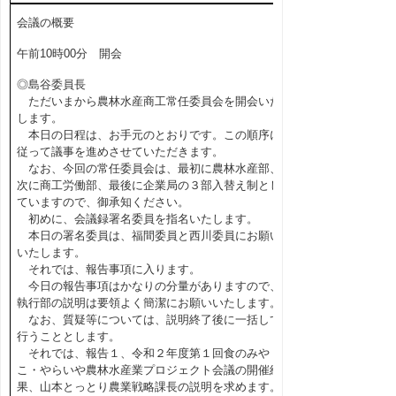
会議の概要
午前10時00分 開会
◎島谷委員長
ただいまから農林水産商工常任委員会を開会いた
します。
本日の日程は、お手元のとおりです。この順序に
従って議事を進めさせていただきます。
なお、今回の常任委員会は、最初に農林水産部、
次に商工労働部、最後に企業局の３部入替え制とし
ていますので、御承知ください。
初めに、会議録署名委員を指名いたします。
本日の署名委員は、福間委員と西川委員にお願い
いたします。
それでは、報告事項に入ります。
今日の報告事項はかなりの分量がありますので、
執行部の説明は要領よく簡潔にお願いいたします。
なお、質疑等については、説明終了後に一括して
行うこととします。
それでは、報告１、令和２年度第１回食のみや
こ・やらいや農林水産業プロジェクト会議の開催結
果、山本とっとり農業戦略課長の説明を求めます。