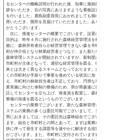
るセンターの概略説明が行われた後、知事に激励挨
拶をいただき、右の写真にありますような看板設置
を行いました。鹿島副委員長におかれましても御出
席いただき、開所を見届けていただきました。あり
がとうございます。
次に、推進センターの概要でございます。設置の
目的は、昨年４月に施行された森林経営管理法を根
拠に、森林所有者自らが経営管理できない森を市町
村が仲介役となり林業経営者とつなぐ、また新たな
森林管理システムが開始されていますが、新制度は
市町村が主体となって、適切な経営管理を図る、従
来とは大きく異なるスキームとなっております。多
くの市町村が手探りで事業を進めている状況に加
え、市町村の林政担当者は不足しており、円滑な事
業実施に向けた体制の整備のため、県が県森連に委
託してセンターを立ち上げ、推進員を配置し、森林
整備の加速を図るというものでございます。
センターの業務でございます。新たな森林管理シ
ステムの業務の多くは委託可能でございまして、当
県におきましては、その委託先は森林組合でござい
ます。組合と市町村との間とあって、まずは業務進
捗に伴って発生する課題等を速やかに解決する役割
がございます。また、市町村に交付されています森