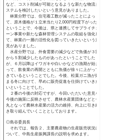
など、コスト削減が可能となるような新たな物流シ
ステムを検討したいという意見がありました。
林業分野では、住宅着工数が減ったことによっ
て、原木価格が１立米当たり2,000円程度下がった
ということで、今後は、県と連携してサプライチェ
ーン事業や新たな森林管理システムの取組を強化し
て、林業の一層の活性化を図っていきたいという意
見がありました。
水産分野では、外食需要の減少などで魚価が３割
から５割減少したものがあったということでした
が、６月以降はイワガキや白いかなどの漁期が始ま
って、飲食業の再開とともに魚価が徐々に上がって
きているということでした。今後、松葉ガニ漁が始
まる冬に向けて、早めに販売促進を仕掛けていきた
いということでした。
２番の今後の対応ですが、今回いただいた意見を
今後の施策に反映させて、農林水産業団体などと一
丸となって農林水産業の活力の維持、向上に引き続
き取り組んでいくこととしております。
◎島谷委員長
それでは、報告２、主要農産物の生産販売状況に
ついて、中島生産振興課長の説明を求めます。