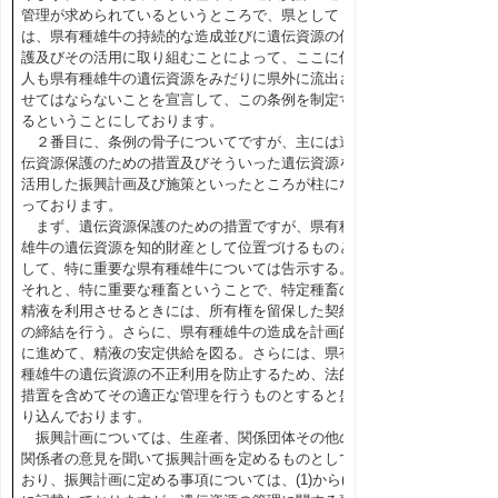
管理が求められているというところで、県として
は、県有種雄牛の持続的な造成並びに遺伝資源の保
護及びその活用に取り組むことによって、ここに何
人も県有種雄牛の遺伝資源をみだりに県外に流出さ
せてはならないことを宣言して、この条例を制定す
るということにしております。
２番目に、条例の骨子についてですが、主には遺
伝資源保護のための措置及びそういった遺伝資源を
活用した振興計画及び施策といったところが柱にな
っております。
まず、遺伝資源保護のための措置ですが、県有種
雄牛の遺伝資源を知的財産として位置づけるものと
して、特に重要な県有種雄牛については告示する。
それと、特に重要な種畜ということで、特定種畜の
精液を利用させるときには、所有権を留保した契約
の締結を行う。さらに、県有種雄牛の造成を計画的
に進めて、精液の安定供給を図る。さらには、県有
種雄牛の遺伝資源の不正利用を防止するため、法的
措置を含めてその適正な管理を行うものとすると盛
り込んでおります。
振興計画については、生産者、関係団体その他の
関係者の意見を聞いて振興計画を定めるものとして
おり、振興計画に定める事項については、(1)から(4)