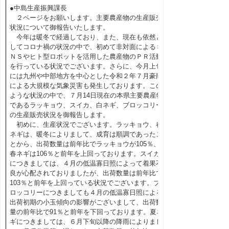
●中島生産振興課長
２ページをお願いします。主要農産物の生産販売
状況について御報告いたします。
今年は暖冬で経過しており、また、現在も依然と
してコロナ禍の状況の中で、初めて非対面によるＳ
ＮＳやヒト型ロボットを活用した農産物のＰＲ活動
を行っている状況でございます。さらに、今月上旬
には九州や中部地方を中心とした令和２年７月豪雨
による大規模な気象災害も発生しております。この
ような状況の中で、７月14日現在の本県主要農産物
であるラッキョウ、スイカ、白ネギ、ブロッコリー
の生産販売状況を御報告します。
初めに、生産状況でございます。ラッキョウ、春
ネギは、暖冬によりまして、成育は順調であったこ
とから、出荷数量は前年比でラッキョウが105％、
春ネギは106％と前年を上回っております。スイカ
につきましては、４月の低温寡日照によって着果不
良が心配されておりましたが、出荷数量は前年比で
103％と前年を上回っている状況でございます。ブ
ロッコリーにつきましても４月の低温寡日照による
出荷初期の小玉傾向の影響がございまして、出荷数
量の前年比で91％と前年を下回っております。夏ネ
ギにつきましては、６月下旬以降の降雨によりまし