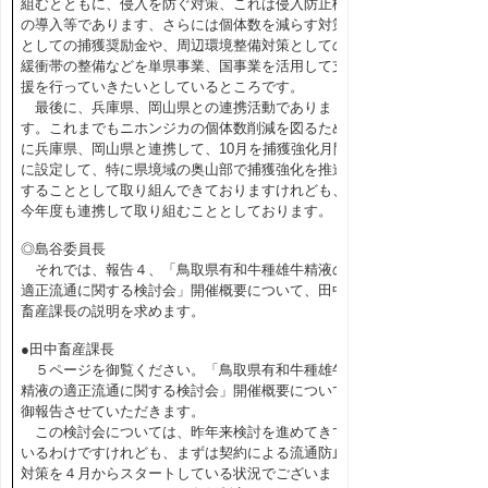
組むとともに、侵入を防ぐ対策、これは侵入防止柵
の導入等であります、さらには個体数を減らす対策
としての捕獲奨励金や、周辺環境整備対策としての
緩衝帯の整備などを単県事業、国事業を活用して支
援を行っていきたいとしているところです。
最後に、兵庫県、岡山県との連携活動でありま
す。これまでもニホンジカの個体数削減を図るため
に兵庫県、岡山県と連携して、10月を捕獲強化月間
に設定して、特に県境域の奥山部で捕獲強化を推進
することとして取り組んできておりますけれども、
今年度も連携して取り組むこととしております。
◎島谷委員長
それでは、報告４、「鳥取県有和牛種雄牛精液の
適正流通に関する検討会」開催概要について、田中
畜産課長の説明を求めます。
●田中畜産課長
５ページを御覧ください。「鳥取県有和牛種雄牛
精液の適正流通に関する検討会」開催概要について
御報告させていただきます。
この検討会については、昨年来検討を進めてきて
いるわけですけれども、まずは契約による流通防止
対策を４月からスタートしている状況でございま