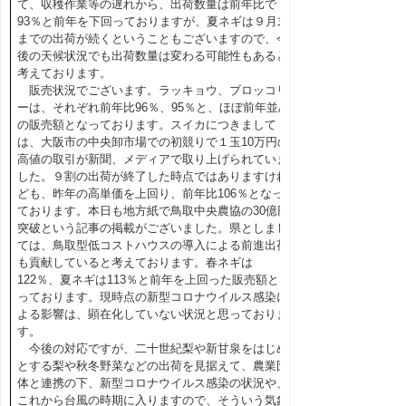
て、収穫作業等の遅れから、出荷数量は前年比で
93％と前年を下回っておりますが、夏ネギは９月末
までの出荷が続くということもございますので、今
後の天候状況でも出荷数量は変わる可能性もあると
考えております。
販売状況でございます。ラッキョウ、ブロッコリ
ーは、それぞれ前年比96％、95％と、ほぼ前年並み
の販売額となっております。スイカにつきまして
は、大阪市の中央卸市場での初競りで１玉10万円の
高値の取引が新聞、メディアで取り上げられていま
した。９割の出荷が終了した時点ではありますけれ
ども、昨年の高単価を上回り、前年比106％となっ
ております。本日も地方紙で鳥取中央農協の30億円
突破という記事の掲載がございました。県としまし
ては、鳥取型低コストハウスの導入による前進出荷
も貢献していると考えております。春ネギは
122％、夏ネギは113％と前年を上回った販売額とな
っております。現時点の新型コロナウイルス感染に
よる影響は、顕在化していない状況と思っておりま
す。
今後の対応ですが、二十世紀梨や新甘泉をはじめ
とする梨や秋冬野菜などの出荷を見据えて、農業団
体と連携の下、新型コロナウイルス感染の状況や、
これから台風の時期に入りますので、そういう気象