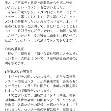
産として再出発する姿を鳥取県から全国に発信して
いきたいというコメントもございました。
今後の予定ですが、７月22日から８月５日まで、
７ページに示しております内容を基にパブリックコ
メントの募集をしたいと思っております。また、生
産者にもきちっと説明していきたいということもあ
って、７月27日から29日にかけて、３地区で説明会
もさせていただき、９月議会に条例を上程させてい
ただきたいというような流れで考えております。
◎島谷委員長
続いて、報告５、「新たな森林管理システム推進
センター」の開所について、伊藤林政企画課長の説
明を求めます。
●伊藤林政企画課長
８ページをお願いいたします。「新たな森林管理
システム推進センター」が県森連の前田会長をセン
ター長とし、７月１日に開所し、市町の支援を開始
しましたので御報告いたします。
１でございます、開所式は７月１日午後、鳥取市
湖山町の県森連会館に前田センター長、平井知事、
推進員、各森林組合の皆様に出席いただきまして行
われました。センター長の挨拶に続き、推進員によ