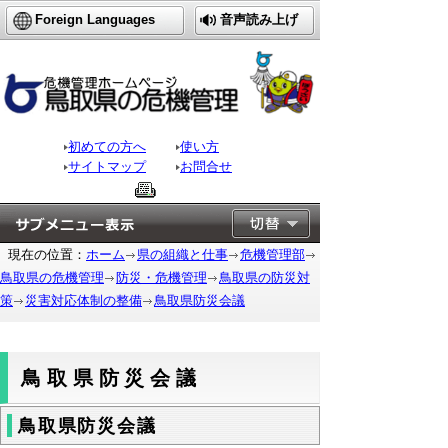
Foreign Languages
音声読み上げ
初めての方へ
使い方
サイトマップ
お問合せ
現在の位置：
ホーム
県の組織と仕事
危機管理部
鳥取県の危機管理
防災・危機管理
鳥取県の防災対
策
災害対応体制の整備
鳥取県防災会議
鳥取県防災会議
鳥取県防災会議