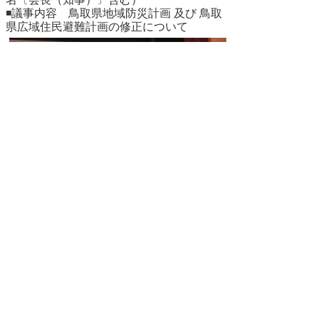
◾議事内容 鳥取県地域防災計画 及び 鳥取
県広域住民避難計画の修正について
▲ページ上部に戻る
と
個人情報保護
|
リンクについて
|
著作権に
り
ついて
|
アクセシビリティ
ネ
鳥取県 危機管理部 危機管理政策課