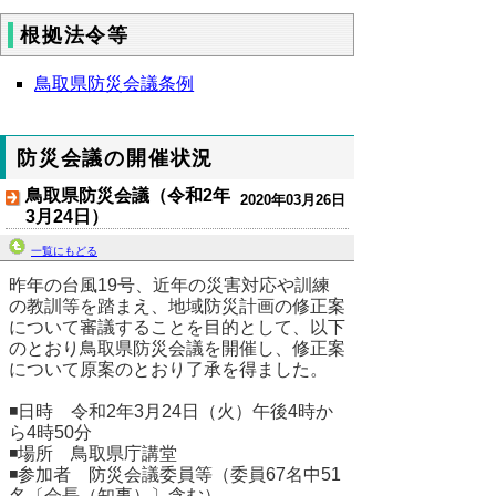
根拠法令等
鳥取県防災会議条例
防災会議の開催状況
鳥取県防災会議（令和2年
2020年03月26日
3月24日）
一覧にもどる
昨年の台風19号、近年の災害対応や訓練
の教訓等を踏まえ、地域防災計画の修正案
について審議することを目的として、以下
のとおり鳥取県防災会議を開催し、修正案
について原案のとおり了承を得ました。
◾日時 令和2年3月24日（火）午後4時か
ら4時50分
◾場所 鳥取県庁講堂
◾参加者 防災会議委員等（委員67名中51
名〔会長（知事）〕含む）