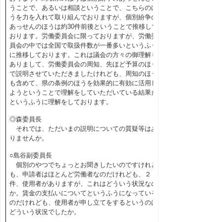
うことで、あるいは相談ということで、こちらのほ
うを力を入れて取り組んでおりますが、個別紛争の
あっせんのほうは約30件前後ということで推移して
おります。労働委員会に限っておりますが、労働委
員会の中では全国で取扱件数が一番多いというふう
に推移しております。これは議会の方々の御理解も
ありまして、労働委員会の周知、先ほど予算のほう
で説明させていただきましたけれども、周知のほう
も含めて、県の条例のほうを効果的に有効に活用し
ようということで理解をしていただいている結果だ
というふうに理解をしております。
◎森委員長
それでは、ただいまの説明についての質疑等はあ
りませんか。
○島谷副委員長
個別のやつでちょっとお聞きしたいのですけれど
も、申請者はほとんど労働者なのだけれども、２
件、使用者がありますが、これはどういう状況なの
か。賃金の支払いについてというふうになっている
のだけれども、使用者が申し立てをするというのは
どういう状況でしたか。