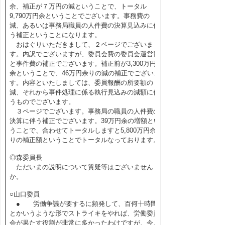
余、補正が７万円の減ということで、トータル
9,790万円余ということでございます。事務費の
減、あるいは事務局職員の人件費の決算見込みに伴
う補正ということになります。
おはぐりいただきまして、２ページでございま
す。内訳でございますが、委員会費の委員会運営費
と事件費の補正でございます。補正前が3,300万円
余ということで、46万円余りの減の補正でございま
す。内容といたしましては、委員報酬の所要額の
減、それから事件処理に係る執行見込みの減額に伴
うものでございます。
３ページでございます。事務局の職員の人件費の
決算に伴う補正でございます。39万円余の増額とい
うことで、合わせてトータルしますと5,800万円余
りの補正額ということでトータルなっております。
◎森委員長
ただいまの説明について質疑等はございません
か。
○山口委員
● 労働争議が要するに頻発して、百何十時間
とかいうような形でストライキをやれば、労働委員
会が果たす役割が非常に多かったわけですが、今、