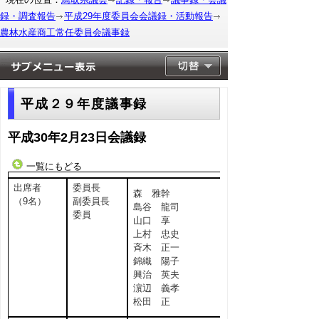
録・調査報告
平成29年度委員会会議録・活動報告
農林水産商工常任委員会議事録
平成２９年度議事録
平成30年2月23日会議録
一覧にもどる
出席者
委員長
森 雅幹
（9名）
副委員長
島谷 龍司
委員
山口 享
上村 忠史
斉木 正一
錦織 陽子
興治 英夫
濵辺 義孝
松田 正