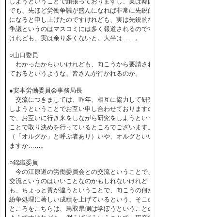
しようということで頑張っておりますし、実は韓国
でも、先ほど労働争議が盛んになれば非常に先鋭的
になると申し上げたのですけれども、実は先鋭的な
争議というのはマスコミには多く報道されるのです
けれども、実は余り多くないと。大半は……。
○山口委員
わかったからいいけれども、向こうから要請され
ておるというような、皆さんが行かれるのか。
●安本労働委員会事務局長
交流につきましては、昨年、相互に協力して研究
しようということでお互い申し合わせておりますの
で、お互いに行き来をしながら研究をしようという
ことで取り決めを行っているところでございます。
（「オルグか」と呼ぶ者あり）いや、オルグといい
ますか……。
○錦織委員
今の江原道の労働委員会との交流ということで、
交流というのはいいことなのかもしれないけれど
も、ちょっと質が違うということで、向こうの何か
紛争処理に著しい成績を上げているという、そこの
ところをこちらは、鳥取県側は学ぼうということの