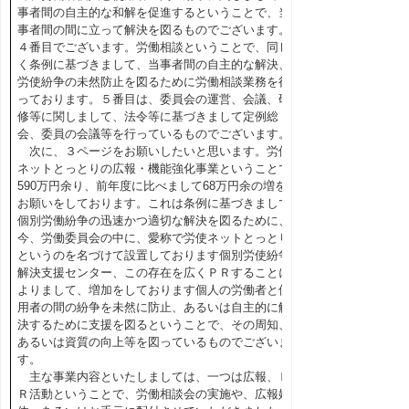
事者間の自主的な和解を促進するということで、当
事者間の間に立って解決を図るものでございます。
４番目でございます。労働相談ということで、同じ
く条例に基づきまして、当事者間の自主的な解決、
労使紛争の未然防止を図るために労働相談業務を行
っております。５番目は、委員会の運営、会議、研
修等に関しまして、法令等に基づきまして定例総
会、委員の会議等を行っているものでございます。
次に、３ページをお願いしたいと思います。労使
ネットとっとりの広報・機能強化事業ということで
590万円余り、前年度に比べまして68万円余の増を
お願いをしております。これは条例に基づきまして
個別労働紛争の迅速かつ適切な解決を図るために、
今、労働委員会の中に、愛称で労使ネットとっとり
というのを名づけて設置しております個別労使紛争
解決支援センター、この存在を広くＰＲすることに
よりまして、増加をしております個人の労働者と使
用者の間の紛争を未然に防止、あるいは自主的に解
決するために支援を図るということで、その周知、
あるいは資質の向上等を図っているものでございま
す。
主な事業内容といたしましては、一つは広報、Ｐ
Ｒ活動ということで、労働相談会の実施や、広報媒