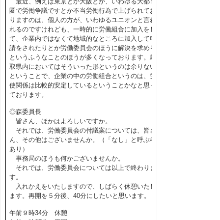
最近、例えば東京とか大阪とか、いわゆる大都市
圏で労働争議ですとか不当労働行為で上げられてお
りますのは、個人の方が、いわゆるユニオンと言わ
れるのですけれども、一時的に労働組合に加入をし
て、企業内ではなくて地域的なところに加入して申
請をされたりとか労働委員会のほうに解決を求める
というふうなことのほうが多くなっております。鳥
取県内においてはそういった形というのは余りない
ということで、企業の中の労働組合というのは、労
使関係は比較的安定しているということかなと思っ
ております。
◎森委員長
皆さん、ほかはよろしいですか。
それでは、労働委員会の付議案については、皆さ
ん、その他はございませんか。（「なし」と呼ぶ者
あり）
事務局のほうも何かございませんか。
それでは、労働委員会については以上で終わりま
す。
入れかえをいたしますので、しばらく休憩いたし
ます。再開を５分後、40分にしたいと思います。
午前９時34分 休憩