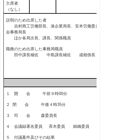
欠席者
（なし）
説明のため出席した者
吉村商工労働部長、湊企業局長、安本労働委員
会事務局長
ほか各局次長、課長、関係職員
職務のため出席した事務局職員
田中課長補佐 中島課長補佐 成相係長
１ 開 会 午前９時00分
２ 閉 会 午後４時35分
３ 司 会 森委員長
４ 会議録署名委員 斉木委員 錦織委員
５ 付議案件及びその結果