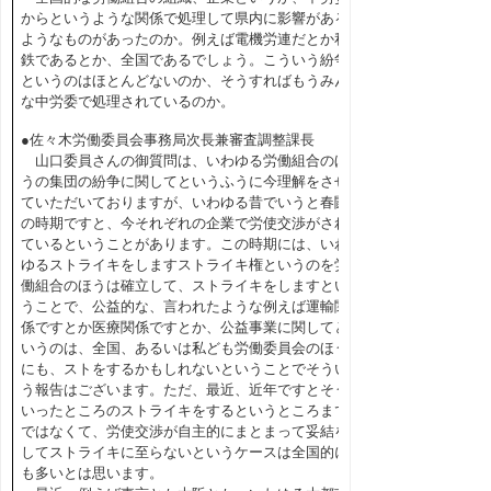
からというような関係で処理して県内に影響がある
ようなものがあったのか。例えば電機労連だとか私
鉄であるとか、全国であるでしょう。こういう紛争
というのはほとんどないのか、そうすればもうみん
な中労委で処理されているのか。
●佐々木労働委員会事務局次長兼審査調整課長
山口委員さんの御質問は、いわゆる労働組合のほ
うの集団の紛争に関してというふうに今理解をさせ
ていただいておりますが、いわゆる昔でいうと春闘
の時期ですと、今それぞれの企業で労使交渉がされ
ているということがあります。この時期には、いわ
ゆるストライキをしますストライキ権というのを労
働組合のほうは確立して、ストライキをしますとい
うことで、公益的な、言われたような例えば運輸関
係ですとか医療関係ですとか、公益事業に関してと
いうのは、全国、あるいは私ども労働委員会のほう
にも、ストをするかもしれないということでそうい
う報告はございます。ただ、最近、近年ですとそう
いったところのストライキをするというところまで
ではなくて、労使交渉が自主的にまとまって妥結を
してストライキに至らないというケースは全国的に
も多いとは思います。