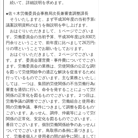
続いて、詳細説明を求めます。
●佐々木労働委員会事務局次長兼審査調整課長
そういたしますと、まず平成30年度の当初予算の
議案説明資料のほうを御説明を申し上げます。
おはぐりいただきまして、１ページでございま
す。労働委員会の当初予算、平成30年度は9,830万
円余りということで、前年度に比べまして26万円余
りの増ということでお願いをしております。
おはぐりいただきまして、２ページでございま
す。まず、委員会運営費・事件費についてでござい
ます。労働委員会の業務は、労使関係の公正な調整
を図って労使間紛争の適正な解決を促進するために
行っているものでございます。主な業務といたしま
しては、一つは、集団的労使関係の不当労働行為の
審査を適切に行い、命令を発することによって労使
関係の正常化を図るものでございます。２つ目は、
労働争議の調整でございます。労働組合と使用者の
間の労働争議、事件につきまして調整を図るもので
ございます。あっせん、調停、仲裁等によって労使
関係の正常化、安定化を図るものでございます。３
番目でございます。個別労働関係紛争のあっせんに
ついてでございます。鳥取県の条例に基づきまし
て、労働者個人と使用者の間の紛争に関しまして当