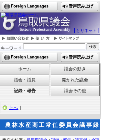
Foreign Languages
音声読み上げ
とりネット
Foreign Languages
音声読み上げ
ホーム
議会の動き
議会・議員
開かれた議会
記録・報告
議会その他
上へ
｜
農林水産商工常任委員会議事録
現在の位置：
鳥取県議会
記録・報告
議事録・会議