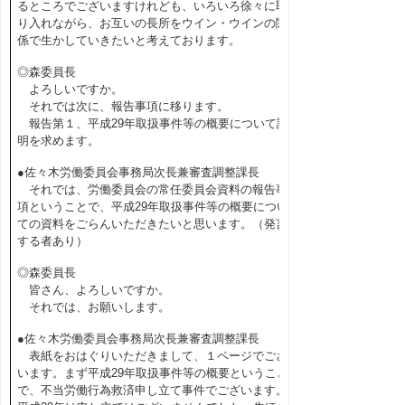
るところでございますけれども、いろいろ徐々に取
り入れながら、お互いの長所をウイン・ウインの関
係で生かしていきたいと考えております。
◎森委員長
よろしいですか。
それでは次に、報告事項に移ります。
報告第１、平成29年取扱事件等の概要について説
明を求めます。
●佐々木労働委員会事務局次長兼審査調整課長
それでは、労働委員会の常任委員会資料の報告事
項ということで、平成29年取扱事件等の概要につい
ての資料をごらんいただきたいと思います。（発言
する者あり）
◎森委員長
皆さん、よろしいですか。
それでは、お願いします。
●佐々木労働委員会事務局次長兼審査調整課長
表紙をおはぐりいただきまして、１ページでござ
います。まず平成29年取扱事件等の概要ということ
で、不当労働行為救済申し立て事件でございます。