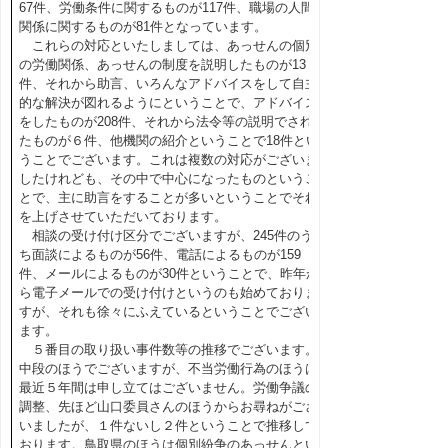
67件、労働条件に関するものが117件、職場の人間
関係に関するものが81件となっています。
これらの対応といたしましては、あっせんの個別
の労働関係、あっせんの制度を説明したものが13
件、それから助言、いろんなアドバイスをして自主
的な解決が図れるようにということで、アドバイス
をしたものが208件、それから法令等の説明でされ
たものが６件、他機関の紹介ということで18件とい
うことでございます。これは複数の対応がございま
したけれども、その中で中心になったものというこ
とで、主に助言をすることが多いということでそれ
を上げさせていただいております。
相談の受け付け区分でございますが、245件のう
ち面談によるものが56件、電話によるものが159
件、メールによるものが30件ということで、昨年か
ら電子メールでの受け付けというのも始めておりま
すが、それも徐々にふえているということでござい
ます。
５番目の取り扱い事件数等の推移でございます。
中段のほうでございますが、不当労働行為のほうは
最近５年間は申し立てはございません。労働争議の
調整、先ほど山口委員さんのほうからお尋ねがござ
いましたが、１件ないし２件ということで推移して
おります。鳥取県のほうは個別紛争のあっせんとい