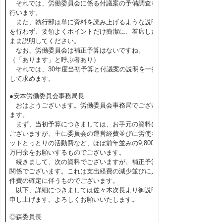
それでは、労働委員会に係る付議案の予備調査を
行います。
また、執行部は単に資料を読み上げるような説明
を行わず、要領よくポイントだけ簡潔に、着席した
まま説明してください。
なお、労働委員会は補正予算はないですね。
（「あります」と呼ぶ者あり）
それでは、30年度当初予算と付議案の説明を一括
して求めます。
●安本労働委員会事務局長
おはようございます。労働委員会事務局でござい
ます。
まず、当初予算につきましては、お手元の資料に
ございますが、主に委員会の運営経費並びに労使ネ
ットとっとりの活動費など、ほぼ前年並みの9,800
万円余をお願いするものでございます。
続きまして、次の資料でございますが、補正予算
関係でございます。これは支出経費の減少並びに人
件費の確定に伴うものでございます。
以下、詳細につきましては佐々木次長より御説明
申し上げます。よろしくお願いいたします。
◎森委員長