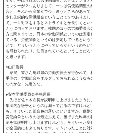
すが、やはり韓国の労使関係も、大きなナショナル
センターが２つありまして、一つは労使協調型の組
合と、それから産業別で少し違うところがあって、
少し先鋭的な労働組合ということで２つありまし
て、一旦対立をするとストライキとか長引くという
ふうに伺っております。韓国のほうの労働委員会の
方に聞きますと、日本の労働関係というのは安定し
ている、労使関係というのは安定しているというこ
とで、どういうふうにやっているかというのをいつ
も尋ねられたり、注目されているということだろう
と思います。
○山口委員
結局、皆さん鳥取県の労働委員会が行かれて、相
手側の、労働組合をオルグしておられるようなもの
なのかな、先進的な。
●安本労働委員会事務局長
先ほど佐々木次長が説明申し上げましたように、
集団的な紛争というのは減っておるのですけれど
も、そういった組合色の薄いといいますか、個別の
労使紛争というのは最近ふえて、後でまた昨年の状
況を御説明申し上げますけれども、そういった変化
が全国的にも来ております。そういったことに対応