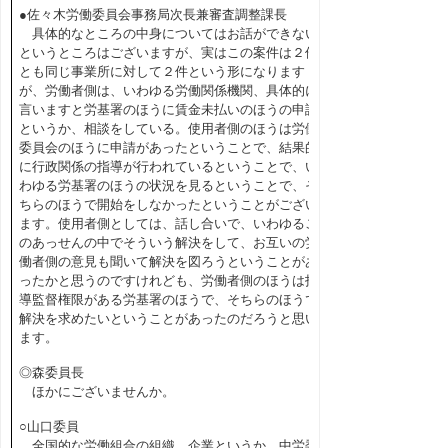
●佐々木労働委員会事務局次長兼審査調整課長
具体的なところの中身についてはお話ができない
というところはございますが、実はこの案件は２件
とも同じ事業所に対して２件という形になります
が、労働者側は、いわゆる労働関係機関、具体的に
言いますと労基署のほうに賃金未払いのほうの申請
というか、相談をしている。使用者側のほうは労働
委員会のほうに申請があったということで、結果的
に行政関係の指導が行われているということで、い
わゆる労基署のほうの状況を見るということで、そ
ちらのほうで開始をしなかったということがござい
ます。使用者側としては、話し合いで、いわゆるこ
のあっせんの中でそういう解決をして、お互いの労
働者側の意見も聞いて解決を図ろうということがあ
ったかと思うのですけれども、労働者側のほうは指
導監督権限がある労基署のほうで、そちらのほうで
解決を求めたいということがあったのだろうと思い
ます。
◎森委員長
ほかにございませんか。
○山口委員
全国的な労働組合の組織、企業というか、中労委