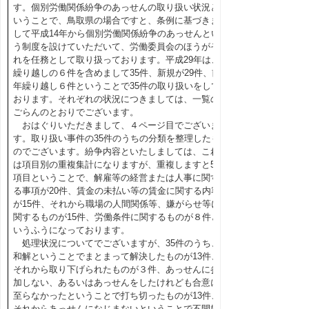
す。個別労働関係紛争のあっせんの取り扱い状況と
いうことで、鳥取県の場合ですと、条例に基づきま
して平成14年から個別労働関係紛争のあっせんとい
う制度を設けていただいて、労働委員会のほうがそ
れを任務として取り扱っております。平成29年は、
繰り越しの６件を含めまして35件、新規が29件、前
年繰り越し６件ということで35件の取り扱いをして
おります。それぞれの状況につきましては、一覧の
ごらんのとおりでございます。
おはぐりいただきまして、４ページ目でございま
す。取り扱い事件の35件のうちの分類を整理したも
のでございます。紛争内容といたしましては、これ
は項目別の重複集計になりますが、重複しますと58
項目ということで、解雇等の経営または人事に関す
る事項が20件、賃金の未払い等の賃金に関する内容
が15件、それから職場の人間関係等、嫌がらせ等に
関するものが15件、労働条件に関するものが８件と
いうふうになっております。
処理状況についてでございますが、35件のうち、
和解ということでまとまって解決したものが13件、
それから取り下げられたものが３件、あっせんに参
加しない、あるいはあっせんをしたけれども合意に
至らなかったということで打ち切ったものが13件、
それからあっせんになじまないということで不開始