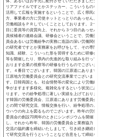
体、あるいはお手元に配付させていただきましたク
リアファイルですとかステッカー、こういうものを
活用して広報を実施するということで、広く県民の
方、事業者の方に労使ネットとっとりのあっせん、
労働相談をＰＲしていくこととしております。２つ
目に委員等の資質向上、それから３つ目のあっせん
員候補者の連絡会議、研修会ということで、労働委
員会あるいは労働紛争の実務に造詣の深い労働関係
の研究者ですとか実務家をお呼びをして、その専門
知識、経験、こういった形を習得するために研修会
等を開催したり、県内の先進的な取り組みを行って
おります企業の視察等の研修を行うものでございま
す。４番目でございます。韓国の江原道にあります
江原地方労働委員会との研究交流事業でございま
す。日韓両国とも、社会情勢等の変化により労働紛
争がますます多様化、複雑化をするという状況にあ
ります。その紛争処理に著しい実績を上げておりま
す韓国の労働委員会、江原道にあります労働委員会
との間で研究交流、情報交換を行い、紛争処理のノ
ウハウの向上を図るものでございます。昨年の労働
委員会の創設70周年のときにシンポジウムを開催
し、それから昨年、韓国の労働委員会と業務協力・
交流の協約書を締結いたしまして、引き続き継続し
て研究交流を行うということなど合意をして締結を