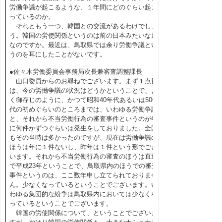
労働争議が起こるような、１年間にどのぐらい起こ
っているのか。
それともう一つ、韓国との交流があるわけでしょ
う。韓国の労使関係というのは前の日本みたいな形
なのですか。最近は、鳥取県では余り労働争議とい
うのを耳にしたことがないです。
●佐々木労働委員会事務局次長兼審査調整課長
山口委員からのお尋ねでございます。まず１点目
は、今の労働争議の状況はどうかということで、よ
く御存じのように、かつて昭和40年代あるいは50年
代の初めぐらいのところまでは、いわゆる労働争議
と、それから不当労働行為の審査事件というのが年
に何件かずつぐらいは発生をしておりました。全国
もその当時は多かったのですが、現在は労働争議の
ほうは年に１件ないし、昨年は１件という形でござ
います。それから不当労働行為の審査のほうは直近
で平成23年ということで、鳥取県内のほうでの審査
事件というのは、ここ数年申し立てられておりませ
ん。少なくなっているということでございます。い
わゆる集団的な紛争は鳥取県内においては少なくな
っているということでございます。
韓国の労使関係について、ということでございま