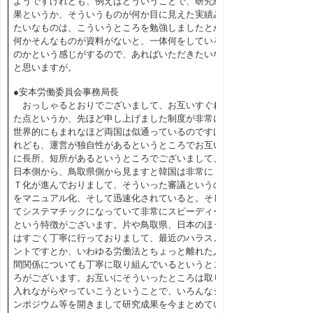
ようですけれども、例えばどういうことで、研究結
果というか、そういうものが何か目に見えた実績み
たいなものは、こういうところを勉強しましたとか
何かそんなものが資料がないと、一体何をしている
のかという感じがするので、あればいただきたいな
と思いますが。
●安本労働委員会事務局長
おっしゃるとおりでございまして、お互いすぐれ
た点というか、先ほど申し上げました制度が非常に
世界的にもまれなほど両国は似通っているのですけ
れども、運営が独自性があるというところでお互い
に長所、短所があるというところでございまして、
日本側から、鳥取県側から見ますと韓国は非常にＩ
Ｔ化が進んでおりまして、そういった審議というの
をマニュアル化、そして迅速化されていると。そし
てシステマチックになっていて非常にスピーディー
という特徴がございます。片や鳥取県、日本のほう
はすごく丁寧に行っておりまして、最近のハラスメ
ントですとか、いわゆる労働法とちょっと離れた人
間関係についても丁寧に取り組んでいるというとこ
ろがございます。お互いにそういったところは取り
入れながらやっていこうということで、いろんなシ
ンポジウム等を開きまして研究成果を今まとめてい