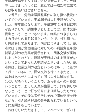
平成29年は申し立てはございませんでした。先ほど
申し上げましたように、直近では平成23年に出てか
らは取り扱いはございません。
２番目に、労働争議調整事件の取り扱い状況につ
いてでございます。平成29年は１件申請がございま
した。昨年度になります。平成29年２月８日に申請
がありまして、調整事項としましては、団体交渉の
促進ということでございます。終結につきましては
３カ月余りの５月10日ということで、打ち切りによ
り終結をしております。内容につきましては、使用
者のほう側が労働組合に対しての不利益変更を含む
就業規則の改定案が提示されて、団体交渉が実施さ
れましたけれども、協議が平行線のまま進展がない
ということであっせん申請がございましたが、使用
者側は、就業規則の改定というのはルールに基づい
て行っているので、団体交渉も行ってきたと、これ
以上はあっせんによっても同じように解決すること
はないだろうということで、あっせんへの不参加と
いうことで、あっせん員が協議して、打ち切りやむ
なしということで打ち切りにより終結したものでご
ざいます。その後は労使それぞれで団体交渉を行い
ながら、引き続き解決の分を図られているというふ
うにお聞きをしています。
おはぐりいただきまして、２ページでございま