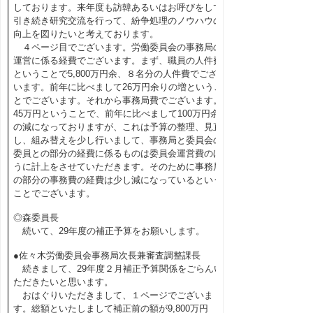
しております。来年度も訪韓あるいはお呼びをして
引き続き研究交流を行って、紛争処理のノウハウの
向上を図りたいと考えております。
４ページ目でございます。労働委員会の事務局の
運営に係る経費でございます。まず、職員の人件費
ということで5,800万円余、８名分の人件費でござ
います。前年に比べまして26万円余りの増というこ
とでございます。それから事務局費でございます。
45万円ということで、前年に比べまして100万円余
の減になっておりますが、これは予算の整理、見直
し、組み替えを少し行いまして、事務局と委員会の
委員との部分の経費に係るものは委員会運営費のほ
うに計上をさせていただきます。そのために事務局
の部分の事務費の経費は少し減になっているという
ことでございます。
◎森委員長
続いて、29年度の補正予算をお願いします。
●佐々木労働委員会事務局次長兼審査調整課長
続きまして、29年度２月補正予算関係をごらんい
ただきたいと思います。
おはぐりいただきまして、１ページでございま
す。総額といたしまして補正前の額が9,800万円