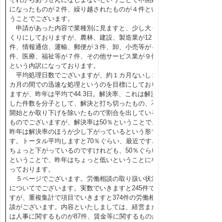
になったものが２件、繰り越されたものが４件とい
うことでございます。
申請があった内容で業種別に見ますと、少し大く
くりにしておりますが、農林、建設、製造業が12
件、情報通信、運輸、郵便が３件、卸、小売等が４
件、医療、福祉等が７件、その他サービス業が９件
という内訳になっております。
平均処理日数でございますが、約１カ月ないし２
カ月の間での迅速な処理というのを目標にしており
ますが、昨年は平均で44.3日。解決率、これは解決
した件数を分子として、解決と打ち切ったもの、不
開始とか取り下げを除いたもので割合を出している
ものでございますが、解決率は50％ということで、
昨年は解決率のほうが少し下がっているという形で
す。トータル平均しますと70％ぐらい、最近ですと
ちょっと下がっているのですけれども、50％ぐらい
ということで、昨年はちょっと低いということにな
っております。
５ページでございます。労働相談の取り扱い状況
についてでございます。実数でいきますと245件で
すが、重複集計で項目でいきますと374件の労働相
談がございます。内容といたしましては、経営また
は人事に関するものが87件、賃金等に関するものが