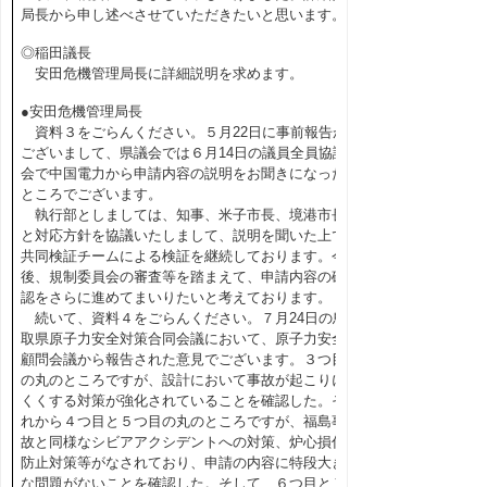
局長から申し述べさせていただきたいと思います。
◎稲田議長
安田危機管理局長に詳細説明を求めます。
●安田危機管理局長
資料３をごらんください。５月22日に事前報告が
ございまして、県議会では６月14日の議員全員協議
会で中国電力から申請内容の説明をお聞きになった
ところでございます。
執行部としましては、知事、米子市長、境港市長
と対応方針を協議いたしまして、説明を聞いた上で
共同検証チームによる検証を継続しております。今
後、規制委員会の審査等を踏まえて、申請内容の確
認をさらに進めてまいりたいと考えております。
続いて、資料４をごらんください。７月24日の鳥
取県原子力安全対策合同会議において、原子力安全
顧問会議から報告された意見でございます。３つ目
の丸のところですが、設計において事故が起こりに
くくする対策が強化されていることを確認した。そ
れから４つ目と５つ目の丸のところですが、福島事
故と同様なシビアアクシデントへの対策、炉心損傷
防止対策等がなされており、申請の内容に特段大き
な問題がないことを確認した。そして、６つ目と７