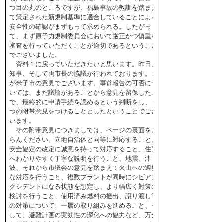
つ目の丸のところですが、福島事故の教訓を踏まえ
て策定された新規制基準に適合していることによる
安全性の確認がまずもって求められる。したがっ
て、まず原子力規制委員会において厳正かつ慎重な
審査を行っていただくことが適切であるということ
でございました。
資料１に戻っていただきたいと思います。昨日、
知事、そして両市長の協議が行われております。１
が米子市の意見でございます。事前報告の可否につ
いては、まだ議論があることから意見を留保した上
で、最終的に申請手続を認めるという判断をし、６
つの附帯意見をつけることとしたということでござ
います。
その附帯意見につきましては、ページの裏面をご
らんください。立地自治体と同等に対応すること、
安全協定の改定に誠意を持って対応すること、住民
へわかりやすく丁寧な説明を行うこと、地震、津
波、それから市議会の意見を踏まえて火山への適切
な対応を行うこと、複数プラントが同時にシビアア
クシデントになる状態を想定し、より幅広く対策の
検討を行うこと、使用済み燃料の搬出、譲り渡し等
の対策について、一層の取り組みを進めること、そ
して、避難計画の実効性の深化への協力など、万全