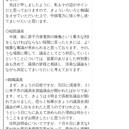
先ほど申しましたように、私もその辺がポイント
だと思っておりますので、きょういろいろと御議論
をさせていただいた上で、中国電力に強く申し述べ
てまいりたいと思います。
◎稲田議長
今後、仮に原子力発電所の稼働という重大な判断
をしなければならない段階に至ったときには、より
慎重な審議が求められると思っております。そのよ
うな場面に際して、議会としてどう対応していくか
ということについては、提案のありました特別委員
会も含めて、議員の皆様と相談し、活発な議論をし
ながら決定してまいりたいと考えております。
○錦織議員
まず、きょうの日程ですが、31日に境港市、１日
に米子市の議員全員協議会が開かれたばかりであり
ます。そして、きょうは３時まで高校生議会が開か
れておりました。恐らく知事がきょうの議員全員協
議会の申し出をされたと思うのですけれども、きょ
うという日にちにあえて決められた理由は何かとい
うことをまずお聞きしたいと思うのです。
住民説明会についてですが、７月６日に多大な被
害が出た西日本豪雨災害があって、県内でも避難勧