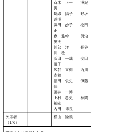
斉木 正一 澤紀
男
錦織 陽子 野坂
道明
浜田 妙子 松田
正
森 雅幹 興治
英夫
川部 洋 長谷
川 稔
浜田 一哉 安田
優子
広谷 直樹 西川
憲雄
福田 俊史 伊藤
保
藤井 一博
上村 忠史 福間
裕隆
内田 博長
欠席者
横山 隆義
（1名）