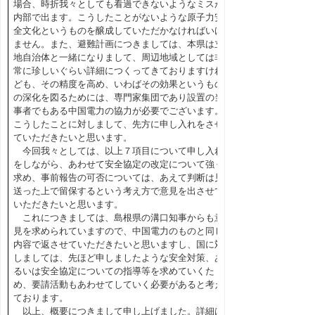
場合、時折我々としても看過できないようなミスが
内部で出ます。こうしたことがないような原子力安
全文化というものを醸成していただかなければいけ
ません。また、避難計画につきましては、本県は立
地自治体と一緒になりまして、周辺地域としては非
常に珍しいぐらい詳細につくってきておりますけれ
ども、その精度を高め、いわばその効果というもの
の深化を図るためには、専門家集団であり設置の当
事者でもある中国電力の協力が必要でございます。
こうしたことに対しまして、先方に申し入れをさせ
ていただきたいと思います。
今回我々としては、以上７項目について申し入れ
をしながら、あわせて安全協定の改定について強く
求め、事前報告の可否については、あえて判断は見
送った上で留保するという考え方で意見を出させて
いただきたいと思います。
これにつきましては、島根県の溝口知事からも意
見を求められていますので、中国電力のものと同じ
内容で返させていただきたいと思いますし、国に対
しましては、先ほど申しましたような安全対策、あ
るいは安全協定についての指導等を求めていくた
め、要請活動もあわせてしていく必要があると考え
ております。
以上、概要につきまして申し上げました。詳細は