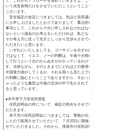
て、これからアプローチを深めていきますよ、こう
いう決意表明だけをさせていただこうということで
ございます。
安全協定の改定につきましては、先ほど浜田議員
にも申し上げましたとおりでありまして、重点的な
事項として、これから十分に申し入れなければなら
ないという議会のお考えをいただければ、私どもも
その考え方に従って先方としっかり交渉をさせてい
ただきたいと思います。
いずれにいたしましても、ゴーサインを出すわけ
ではなくて、イエス、ノーの判断は、今後十分精査
して行うという次のかんぬきがかかっているわけで
す。当然ながら、そのときまでにどれほどの整理を
中国電力側がしてくるか、それを我々も見た上で次
の判断に臨むということでありますから、今おっし
ゃったような趣旨は今後の交渉の中で生かされてく
ると思っています。
●水中原子力安全対策監
住民説明会の件について、補足の答弁をさせてい
ただきます。
米子市の住民説明会につきましては、警報が出ま
したので延期させていただいて、７月20日に開催さ
せていただきました。それから、境港市の住民説明