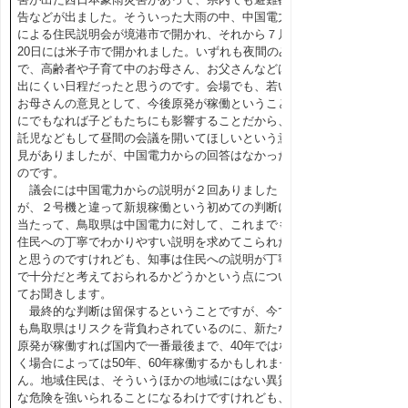
告などが出ました。そういった大雨の中、中国電力
による住民説明会が境港市で開かれ、それから７月
20日には米子市で開かれました。いずれも夜間のみ
で、高齢者や子育て中のお母さん、お父さんなどは
出にくい日程だったと思うのです。会場でも、若い
お母さんの意見として、今後原発が稼働ということ
にでもなれば子どもたちにも影響することだから、
託児などもして昼間の会議を開いてほしいという意
見がありましたが、中国電力からの回答はなかった
のです。
議会には中国電力からの説明が２回ありました
が、２号機と違って新規稼働という初めての判断に
当たって、鳥取県は中国電力に対して、これまでも
住民への丁寧でわかりやすい説明を求めてこられた
と思うのですけれども、知事は住民への説明が丁寧
で十分だと考えておられるかどうかという点につい
てお聞きします。
最終的な判断は留保するということですが、今で
も鳥取県はリスクを背負わされているのに、新たな
原発が稼働すれば国内で一番最後まで、40年ではな
く場合によっては50年、60年稼働するかもしれませ
ん。地域住民は、そういうほかの地域にはない異質
な危険を強いられることになるわけですけれども、