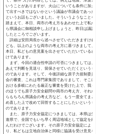
て、条件づけの内容としては、例えば地震、津波と
いうことがありますが、火山についても条件に加え
て出すべきではないかという議論が市議会であった
というお話もございました。そういうようなことを
踏まえて、本日、両市の考え方をあわせた上で私か
ら県議会に御相談申し上げましょうと、昨日は議論
したところでございます。
詳細は安田局長から述べさせていただきますけれ
ども、以上のような両市の考え方に基づきまして、
本日、私どもの意見案を出させていただいているわ
けであります。
まず、今回の適合性申請の可否につきましては、
あえて判断を見送り、留保させていただくというも
のであります。そして、今後詳細な原子力規制委員
会の審査、これは専門家集団でありまして、そこに
おける多岐にわたる厳正な審査を受けた上で、我々
のほうでも原子力安全顧問や両市の考え方、それか
らもちろん県議会の考え方など、もう一度全てまと
め直した上で改めて回答することにしたいというも
のであります。
また、原子力安全協定につきましては、本県は先
進県で、全国でもいち早く周辺地域として協定を結
んだわけでございます。その原子力安全協定によ
り、私どもは立地自治体と同様に協議を受け意見を