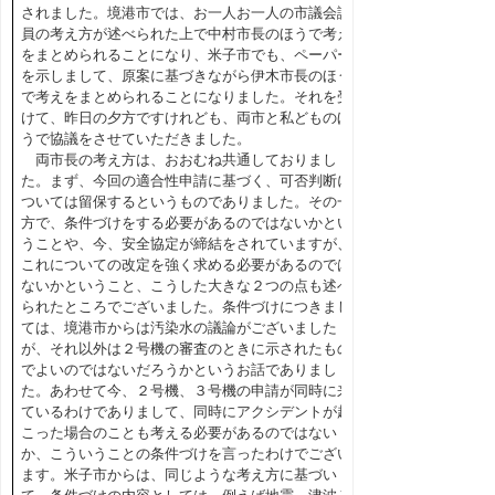
されました。境港市では、お一人お一人の市議会議
員の考え方が述べられた上で中村市長のほうで考え
をまとめられることになり、米子市でも、ペーパー
を示しまして、原案に基づきながら伊木市長のほう
で考えをまとめられることになりました。それを受
けて、昨日の夕方ですけれども、両市と私どものほ
うで協議をさせていただきました。
両市長の考え方は、おおむね共通しておりまし
た。まず、今回の適合性申請に基づく、可否判断に
ついては留保するというものでありました。その一
方で、条件づけをする必要があるのではないかとい
うことや、今、安全協定が締結をされていますが、
これについての改定を強く求める必要があるのでは
ないかということ、こうした大きな２つの点も述べ
られたところでございました。条件づけにつきまし
ては、境港市からは汚染水の議論がございました
が、それ以外は２号機の審査のときに示されたもの
でよいのではないだろうかというお話でありまし
た。あわせて今、２号機、３号機の申請が同時に来
ているわけでありまして、同時にアクシデントが起
こった場合のことも考える必要があるのではない
か、こういうことの条件づけを言ったわけでござい
ます。米子市からは、同じような考え方に基づい