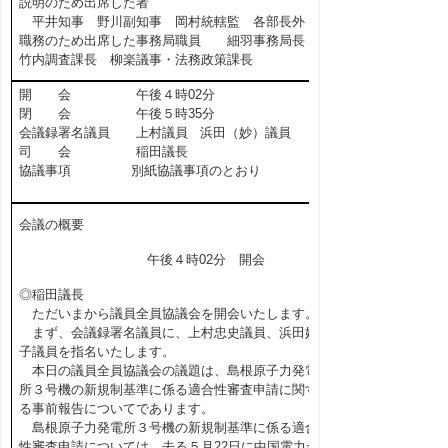
説明のため出席した者
平井知事 野川副知事 岡村統轄監 各部長外
職務のため出席した事務局職員 細羽事務局長
竹内調査課長 柳楽議事・法務政策課長
開 会 午後４時02分
閉 会 午後５時35分
会議録署名議員 上村議員 浜田（妙）議員
司 会 稲田議長
協議事項 別紙協議事項のとおり
会議の概要
午後４時02分 開会
◎稲田議長
ただいまから議員全員協議会を開会いたします。
まず、会議録署名議員に、上村忠史議員、浜田妙
子議員を指名いたします。
本日の議員全員協議会の議題は、島根原子力発電
所３号機の新規制基準に係る適合性審査申請に関す
る事前報告についてであります。
島根原子力発電所３号機の新規制基準に係る適合
性審査申請については、去る５月22日に中国電力か