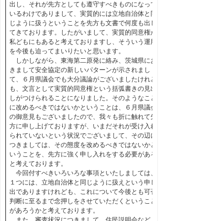
出し、それが先方としても遵守すべきものになって
いるわけでありまして、実質的には立地自治体と同
じように扱うということを先方も文書で何度も出し
てきております。したがいまして、実質的同意権が
私どもにもあると考えておりますし、そういう運用
を今後も迫ってまいりたいと思います。
しかしながら、東海第二原発に絡み、茨城県にお
きまして安全協定の新しいパターンが示されまし
て、６月県議会でも大分議論がございましたけれど
も、文言として実質的同意権という括弧書きの見出
しがつけられることになりました。そのようなこと
に改めるべきではないかということは、６月県議会
の御意見もございましたので、我々も折に触れて先
方に申し上げておりますが、いまだそれが受け入れ
られていないという状況でございまして、その辺に
つきましては、その態度を改めるべきではないかと
いうことを、先方に強く申し入れをする必要がある
と考えております。
今回付すべきいろいろな事項といたしましては、
１つには、立地自治体と同じように扱えという申し
出でありますけれども、これについて今後とも可否
判断に至るまで念押しをさせていただくということ
があろうかと考えております。
また、審査状況につきまして、住民説明会など、