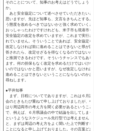
そのことについて、知事のお考えはどうでしょう
か。
あと安全協定について述べさせていただきたいと
思いますが、先ほど知事も、文言をきちんとするよ
う態度を改めるべきではないかと強く求めていくと
おっしゃったわけですけれども、米子市も境港市も
安全協定の改定を求めていますが、これまで実行さ
れていません。そういうことであれば、安全協定を
改定しなければ前に進めることはできないと県が回
答されたら、改定せざるを得なくなるのではないか
と推測できるわけです。そういうチャンスでもあり
ます。何の担保もなく改定を求めるだけではいけな
いのではないかと思いますが、なぜ改定しなければ
進めることはできないということにならないのかお
尋ねします。
●平井知事
まず、日程についてでありますが、これは６月議
会のときもたび重ねて申し上げておりましたが、や
はり周辺両市の考え方を聞く必要があるということ
で、例えば、６月県議会の中で結論を出してしまう
というようなスケジュール先行型では考えません
と、まずは周辺の考え方をよく聞いた上で判断する
ことになると申し上げておりました。その言葉どお