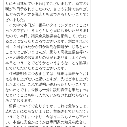
りに今回進めているわけでございまして、両市の判
断が昨日示されましたので、きょう以降であれば、
私どもの考え方を議会と相談できるということでご
ざいました。
その中で本日が一番早いタイミングということだ
ったのですが、きょうという日にちをいただきまし
たので、本日、議員全員協議会を招集していただけ
ることになったところでございます。別にそれが１
日、２日ずれたから何か深刻な問題が生じるという
ことではございませんが、恐らく高校生議会等いろ
いろと議会のお集まりの状況もありましょうから、
本日ということでどうかというようなことを協議さ
せていただいたところでございます。
住民説明会につきましては、詳細は局長からお答
えを申し上げたいと思いますが、先ほど申し上げま
したように、これで説明が終わったということでは
ないわけです。今後も十分に説明責任を果たすべき
だということも申し入れていかなければならないと
考えております。
留保についてでありますが、これは危険をしょい
込むことにならないように、留保させていただくと
いうことです。つまり、今はイエスもノーも言わな
い。本当に安全かどうかは専門家の知見を総合し