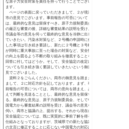
な原子力安全対策を責任を持って行うことでござい
ます。
ページの表面に戻っていただきまして、２が境港
市の意見でございます。事前報告の可否について
は、最終的な意見は留保すべき。原子力規制委員会
の厳正な審査の後、詳細な審査結果の説明を受け、
市議会等の意見を伺って最終的な意見を冷静に出し
ていきたい。汚染水対策など、２号機の申請時に付
した事項は引き続き要請し、新たに２号機と３号機
が同時に重大事故に至った場合の対策など、安全性
の向上を図るよう不断の取り組みを徹底することを
回答に付してはどうか。そして、安全協定の改定に
ついても引き続き強く要請していきたいという御意
見でございました。
資料２をごらんください。両市の御意見を踏まえ
まして、２に対応方針を記しております。まず、事
前報告の可否については、両市の意向を踏まえ、あ
えて判断を見送ることとし、最終的な意見を留保す
る。最終的な意見は、原子力規制委員会、そして中
国電力から審査結果の説明を受け、議会等の意見を
伺い、両市と協議の上、提出する。それから現在の
安全協定については、既に実質的に事前了解を得る
仕組みとなっておりますが、茨城県での新たな協定
の文言に修正することに応じない中国電力の対応は