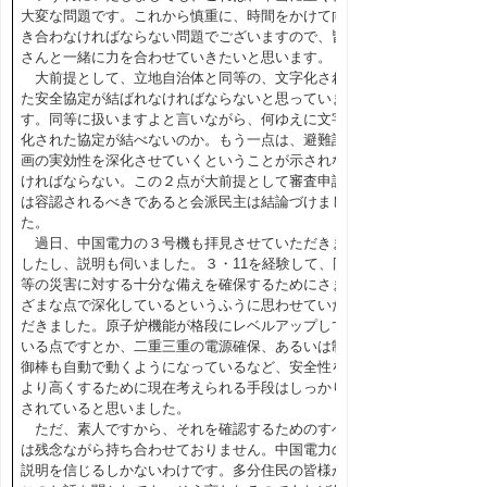
大変な問題です。これから慎重に、時間をかけて向
き合わなければならない問題でございますので、皆
さんと一緒に力を合わせていきたいと思います。
大前提として、立地自治体と同等の、文字化され
た安全協定が結ばれなければならないと思っていま
す。同等に扱いますよと言いながら、何ゆえに文字
化された協定が結べないのか。もう一点は、避難計
画の実効性を深化させていくということが示されな
ければならない。この２点が大前提として審査申請
は容認されるべきであると会派民主は結論づけまし
た。
過日、中国電力の３号機も拝見させていただきま
したし、説明も伺いました。３・11を経験して、同
等の災害に対する十分な備えを確保するためにさま
ざまな点で深化しているというふうに思わせていた
だきました。原子炉機能が格段にレベルアップして
いる点ですとか、二重三重の電源確保、あるいは制
御棒も自動で動くようになっているなど、安全性を
より高くするために現在考えられる手段はしっかり
されていると思いました。
ただ、素人ですから、それを確認するためのすべ
は残念ながら持ち合わせておりません。中国電力の
説明を信じるしかないわけです。多分住民の皆様が