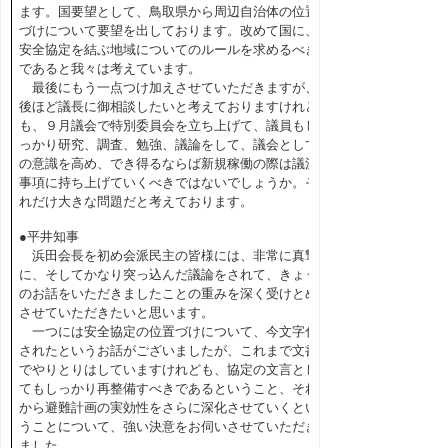
ます。国要望として、鳥取県から周辺自治体の位置
づけについて要望を出しております。改めて国に、
安全協定を結ぶ地域についてのルールを求めるべき
であると我々は考えています。
最後にもう一点つけ加えさせていただきますが、
後ほど議長に御相談したいと考えておりますけれど
も、９月議会で特別委員会を立ち上げて、議員もし
っかり研究、調査、勉強、議論をして、議会として
の意識を高め、でき得るならば新規稼働の際は議決
事項に持ち上げていくべきではないでしょうか。そ
れだけ大きな問題だと考えております。
●平井知事
浜田会長を初め会派民主の皆様には、非常に真摯
に、そしてかなり突っ込んだ議論をされて、きょう
のお話をいただきましたことの重みを深く受けとめ
させていただきたいと思います。
一つには安全協定の位置づけについて、今文字化
されたというお話がございましたが、これまで文書
でやりとりはしていますけれども、協定の文言とし
てもしっかり再整備すべきであるということ、それ
から避難計画の実効性をさらに深化させていくとい
うことについて、強い決意をお伺いさせていただき
ました。