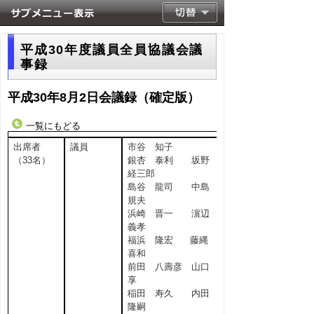
平成30年度議員全員協議会議
事録
平成30年8月2日会議録（確定版）
一覧にもどる
出席者
議員
市谷 知子
（33名）
銀杏 泰利 坂野
経三郎
島谷 龍司 中島
規夫
浜崎 晋一 濵辺
義孝
福浜 隆宏 藤縄
喜和
前田 八壽彦 山口
享
稲田 寿久 内田
隆嗣