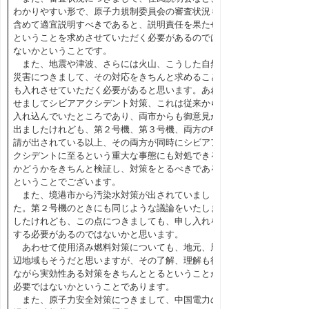
わかりやすい形で、原子力規制委員会の審査状況も
含めて適宜説明すべきであると、説明責任を果たせ
ということを求めさせていただく必要があるのでは
ないかということです。
また、地震や津波、さらには火山、こうした自然
災害につきまして、その対応をきちんと求めること
も入れさせていただく必要があると思います。あわ
せましてシビアアクシデント対策、これは従来から
入れ込んでいたところであり、両市からも御意見が
出ましたけれども、第２号機、第３号機、両方の申
請が出されている以上、その両方が同時にシビアア
クシデントに至るという重大な事態にも対処できる
かどうかをきちんと検証し、対策をとるべきである
ということでございます。
また、境港市から汚染水対策が出されていまし
た。第２号機のときにも同じような議論をいたしま
したけれども、この点につきましても、申し入れを
する必要があるのではないかと思います。
あわせて使用済み燃料対策についても、地元、周
辺地域もそうだと思いますが、その了解、理解も得
ながら実効性ある対策をきちんととるということが
必要ではないかということであります。
また、原子力安全対策につきまして、中国電力の