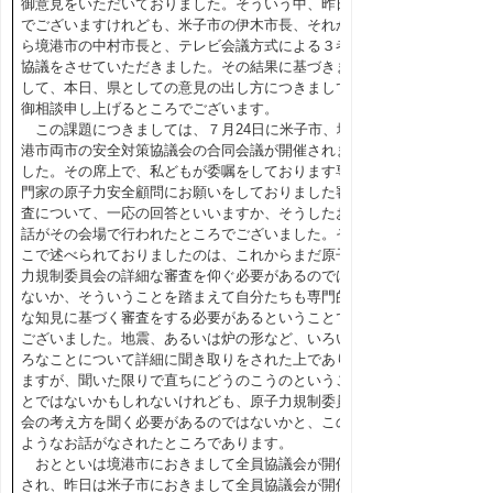
御意見をいただいておりました。そういう中、昨日
でございますけれども、米子市の伊木市長、それか
ら境港市の中村市長と、テレビ会議方式による３者
協議をさせていただきました。その結果に基づきま
して、本日、県としての意見の出し方につきまして
御相談申し上げるところでございます。
この課題につきましては、７月24日に米子市、境
港市両市の安全対策協議会の合同会議が開催されま
した。その席上で、私どもが委嘱をしております専
門家の原子力安全顧問にお願いをしておりました審
査について、一応の回答といいますか、そうしたお
話がその会場で行われたところでございました。そ
こで述べられておりましたのは、これからまだ原子
力規制委員会の詳細な審査を仰ぐ必要があるのでは
ないか、そういうことを踏まえて自分たちも専門的
な知見に基づく審査をする必要があるということで
ございました。地震、あるいは炉の形など、いろい
ろなことについて詳細に聞き取りをされた上であり
ますが、聞いた限りで直ちにどうのこうのというこ
とではないかもしれないけれども、原子力規制委員
会の考え方を聞く必要があるのではないかと、この
ようなお話がなされたところであります。
おとといは境港市におきまして全員協議会が開催
され、昨日は米子市におきまして全員協議会が開催