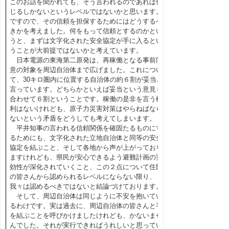
このお話を聞かれても、そう言われるのであれば信
じるしかないというレベルではないかと思います。
ですので、その信頼を担保するためにはどうするべ
きかを考えました。何をもって信頼とするのかとい
うと、まずは文字化された安全協定が手に入るとい
うことが大前提ではないかと考えています。
日本電源の東海第二原発は、再稼働となる事前同
意の対象を周辺自治体まで広げました。これについ
て、30キロ圏内に位置する自治体の約６割が妥当と
言っています。どちらかといえば妥当という意見も
合わせて６割ということです。稼働の是非を言う権
利はないけれども、原子力災害対策はやらねばなら
ないという矛盾をどうしても考えてしまいます。
平井知事の言われる信頼関係を確固たるものにす
るためにも、文字化された立地自治体と同等の安全
協定を結ぶこと、そして各地から声が上がっており
ますけれども、県民が安心できるよう避難計画の実
効性が深化されていくこと、この２点について住民
の皆さんから認められるレベルにならない限り、
我々は認めるべきではないと結論づけております。
そして、周辺自治体は同じように不安を抱いてい
るわけです。実は過去に、周辺自治体の皆さんと手
を結ぶことを呼びかけましたけれども、かないませ
んでした。それが実行できればうれしいと思ってい