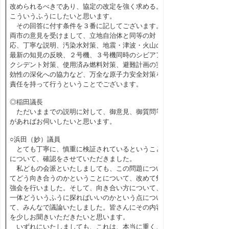
改められるべきであり、協定の改定を強く求める。
こういうふうにしたいと思います。
その回答に付す条件を３番に記してございます。
両市の意見を受けまして、立地自治体と同等の対
応、丁寧な説明、汚染水対策、地震・津波・火山の
最新の知見の反映、２号機、３号機同時のシビアア
クシデント対策、使用済み燃料対策、避難計画の実
効性の深化への協力など、万全な原子力安全対策を
責任を持って行うということでございます。
◎稲田議長
ただいままでの説明に対して、御意見、御質問等
があればお伺いしたいと思います。
○浜田（妙）議員
とても丁寧に、慎重に検証されているということ
について、確認をさせていただきました。
私どもの会派といたしましても、この問題につい
てどう向き合うのかということについて、改めて勉
強会を行いました。そして、向き合い方について、
一体どういうふうに探ればいいのかという点につい
て、みんなで議論いたしました。皆さんにその内容
を少しお聞きいただきたいと思います。
いずれにいたしましても、これは、本当に重く、