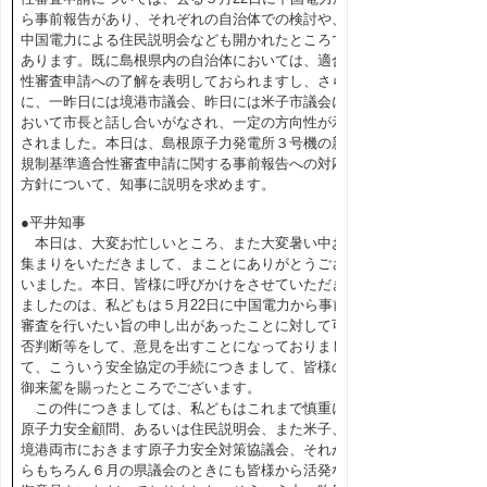
ら事前報告があり、それぞれの自治体での検討や、
中国電力による住民説明会なども開かれたところで
あります。既に島根県内の自治体においては、適合
性審査申請への了解を表明しておられますし、さら
に、一昨日には境港市議会、昨日には米子市議会に
おいて市長と話し合いがなされ、一定の方向性が示
されました。本日は、島根原子力発電所３号機の新
規制基準適合性審査申請に関する事前報告への対応
方針について、知事に説明を求めます。
●平井知事
本日は、大変お忙しいところ、また大変暑い中お
集まりをいただきまして、まことにありがとうござ
いました。本日、皆様に呼びかけをさせていただき
ましたのは、私どもは５月22日に中国電力から事前
審査を行いたい旨の申し出があったことに対して可
否判断等をして、意見を出すことになっておりまし
て、こういう安全協定の手続につきまして、皆様の
御来駕を賜ったところでございます。
この件につきましては、私どもはこれまで慎重に
原子力安全顧問、あるいは住民説明会、また米子、
境港両市におきます原子力安全対策協議会、それか
らもちろん６月の県議会のときにも皆様から活発な