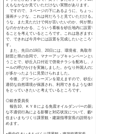
えもなかなか見ていただけない実態があります。
ですので、３ページの下にあるように、ちょっと
漫画チックな、これは何だろうと見ていただけるよ
うな、また見ただけで何が言いたいのか、何が禁止
なのかがわかる、こういう看板を砂丘地内に設置す
ることを考えているところです。これは急ぎますの
で、できれば今月中には設置を完成したいところで
す。
また、先日の19日、20日には、環境省、鳥取市、
財団と県の合同で、マナーアップキャンペーンとい
うことで、砂丘入口付近で啓発チラシを配布し、ル
ールの呼びかけを実施しました。かなり外国人の方
が多かったように見受けられました。
今後、グリーンシーズンを迎えますので、砂丘の
適切な自然環境が保護され、利用できるような体制
をとっていきたいと考えているところです。
◎銀杏委員長
報告10、ＫＹＢによる免震オイルダンパーの新た
な不適切行為による影響と対応状況について、藪中
住まいまちづくり課景観・建築指導室長の説明を求
めます。
●藪中住まいまちづくり課景観・建築指導室長