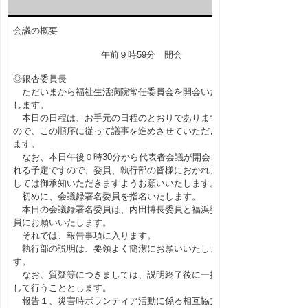
会議の概要
午前９時59分 開会
◎銀杏委員長
ただいまから福祉生活病院常任委員会を開会いた
します。
本日の日程は、お手元の日程のとおりであります
ので、この順序に従って議事を進めさせていただき
ます。
なお、本日午後０時30分から代表者会議が開会さ
れる予定ですので、委員、執行部の皆様におかれま
しては御承知いただきますようお願いいたします。
初めに、会議録署名委員を指名いたします。
本日の会議録署名委員は、内田博長委員と福浜委
員にお願いいたします。
それでは、報告事項に入ります。
執行部の説明は、要領よく簡潔にお願いいたしま
す。
なお、質疑等につきましては、説明終了後に一括
して行うこととします。
報告１、災害時ボランティア活動に係る相互協力