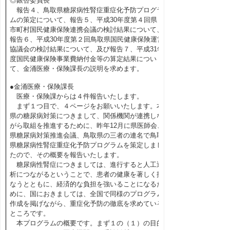
◎銀杏委員長
報告４、鳥取県糖尿病性腎症重症化予防プログラ
ムの策定について、報告５、平成30年度第４回県・
市町村国民健康保険連携会議の検討結果について、
報告６、平成30年度第２回鳥取県国民健康保険運営
協議会の検討結果について、及び報告７、平成31年
度国民健康保険事業費納付金等の算定結果につい
て、金涌医療・保険課長の説明を求めます。
●金涌医療・保険課長
医療・保険課からは４件報告いたします。
まず１つ目で、４ページをお願いいたします。本
県の糖尿病対策につきまして、関係機関が連携しな
がら取組を推進するために、昨年12月に県医師会、
県糖尿病対策推進会議、鳥取県の三者の連名で鳥取
県糖尿病性腎症重症化予防プログラムを策定しまし
たので、その概要を報告いたします。
糖尿病性腎症につきましては、進行すると人工透
析につながるということで、患者の健康を著しく損
なうとともに、経済的な負担を強いることになるた
めに、国におきましては、全国で同様のプログラム
作成を掲げながら、重症化予防の徹底を求めている
ところです。
本プログラムの概要です。まず１の（１）の目的