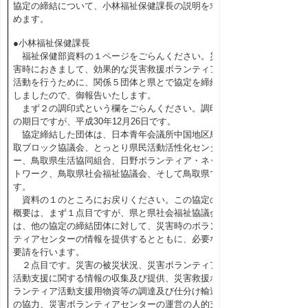
協定の締結について、小林福祉保健課長の説明を求
めます。
●小林福祉保健課長
福祉保健部資料の１ページをごらんください。災
害時におきまして、効果的な災害救援ボランティア
活動を行うために、関係５団体と県とで協定を締結
しましたので、御報告いたします。
まず２の調印式という欄をごらんください。調印
の期日ですが、平成30年12月26日です。
協定締結した団体は、日本青年会議所中国地区鳥
取ブロック協議会、とっとり県民活動活性化センタ
ー、鳥取県生活協同組合、日野ボランティア・ネッ
トワーク、鳥取県社会福祉協議会、そして鳥取県で
す。
資料の１のところにお戻りください。この協定の
概要は、まず１点目ですが、県と県社会福祉協議会
は、他の協定の締結団体に対して、災害時のボラン
ティアセンターの情報を提供するとともに、必要な
要請を行います。
２点目です。災害の被災状況、災害ボランティア
活動支援に関する情報の収集及び提供、災害救援ボ
ランティア活動支援用物資等の調達及び仕分け輸送
の協力、災害ボランティアセンターの運営の人的支