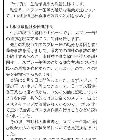
それでは、生活環境部の報告に移ります。
報告８、スプレー缶等の適切な廃棄方法につい
て、山根循環型社会推進課長の説明を求めます。
●山根循環型社会推進課長
生活環境部の資料の１ページです。スプレー缶等
の適切な廃棄方法について御報告します。
先月の札幌市でのスプレー缶の処分を原因とする
爆発事故を受けまして、県内での同様の事故の発生
を防止するために、市町村の廃棄物担当課と会議を
開催し、スプレー缶等の適切な廃棄方法について県
民への周知を強化することとしましたので、その概
要を御報告するものです。
会議は１月９日に開催しました。まずスプレー缶
等の正しい使い方等につきまして、日本ガス石油機
器工業会の榎本様から、３のその他に記載している
ような内容、具体的にはほぼ全てのスプレー缶にガ
ス抜きキャップが装着されているので、それを使っ
て屋外で適切にガス抜き作業を行うことなどの説明
を伺いました。
その後、市町村の担当者と、スプレー缶等の適切
な廃棄方法の周知状況等について意見交換を行いま
した。
具体的には（５）の(1)のアに記載しております