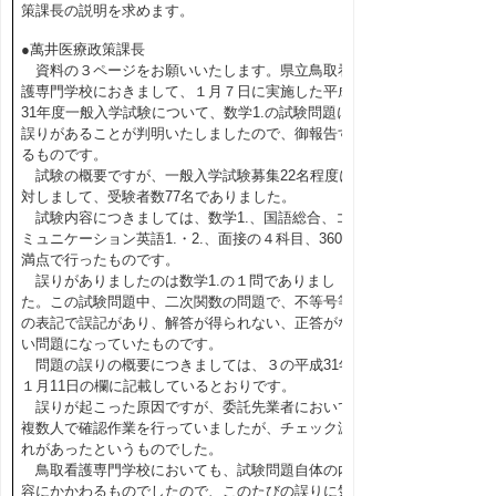
策課長の説明を求めます。
●萬井医療政策課長
資料の３ページをお願いいたします。県立鳥取看
護専門学校におきまして、１月７日に実施した平成
31年度一般入学試験について、数学1.の試験問題に
誤りがあることが判明いたしましたので、御報告す
るものです。
試験の概要ですが、一般入学試験募集22名程度に
対しまして、受験者数77名でありました。
試験内容につきましては、数学1.、国語総合、コ
ミュニケーション英語1.・2.、面接の４科目、360点
満点で行ったものです。
誤りがありましたのは数学1.の１問でありまし
た。この試験問題中、二次関数の問題で、不等号等
の表記で誤記があり、解答が得られない、正答がな
い問題になっていたものです。
問題の誤りの概要につきましては、３の平成31年
１月11日の欄に記載しているとおりです。
誤りが起こった原因ですが、委託先業者において
複数人で確認作業を行っていましたが、チェック漏
れがあったというものでした。
鳥取看護専門学校においても、試験問題自体の内
容にかかわるものでしたので、このたびの誤りに気