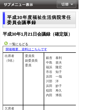
平成30年度福祉生活病院常任
委員会議事録
平成30年1月21日会議録（確定版）
一覧にもどる
開催概要、資料はこちらです
出席者
委員長
銀杏 泰利
（9名）
副委員長
中島 規夫
委員
福浜 隆宏
市谷 知子
浜田 一哉
川部 洋
浜田 妙子
稲田 寿久
内田 博長
欠席者