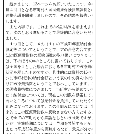
続きまして、12ページをお願いいたします。今年
度４回目となる市町村の国民健康保険担当課長との
連携会議を開催しましたので、その結果を報告いた
します。
主な内容です。これまでの検討結果を踏まえまし
て、次のとおり進めることで最終的に合意いただき
ました。
１つ目として、４の（１）の平成31年度納付金の
算定等についてということで、アの合意内容です。
(1)の医療費指数の反映係数の取り扱いにつきまして
は、下のほうの○のところに書いております。これ
は全国を１とした場合における各市町村の医療費の
状況を示したものですが、具体的には資料の15ペー
ジに市町村別の納付金額という表の中の真ん中の辺
りに医療費指数ということでお示ししています。こ
の医療費指数につきまして、市町村から納めていた
だく納付金については、現在この指数を勘案して、
高いところについては納付金を負担していただく仕
組みになっております。この仕組みについては、将
来的にこの医療費指数を反映させない方向とするこ
とで全ての市町村から異論なしという状況ですが、
ただ、実施時期については、早期を希望するとか、
または平成32年度から実施するなど、意見が分かれ