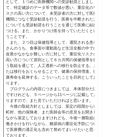
として、１つめに医療機関への受診勧奨としまし
て、特定健診のデータ等で数値が悪い、重症化のリ
スクの高い方について、未受診者の方に対して医療
機関につなぐ受診勧奨を行う。医療を中断された方
についても受診勧奨を行うことを通じて医療に結び
つける。また、かかりつけ医を持っていただくとい
うことです。
また、２つ目は保健指導として、通院される患者
さんのうち、食事面や運動面など生活全般の中での
改善がなかなか難しい方に対して、重症化リスクの
高い方について原則として６カ月間の保健指導を行
う取組を通じて、人工透析への移行を防止する。ま
たは移行をおくらせることで、健康の保持増進、健
康寿命を延伸する。こういったことを目的としてお
ります。
プログラムの内容につきましては、本体部分だけ
ですけれども、５ページから11ページに記載してお
りますので、また見ていただければと思います。
今後の取組方針としましては、策定の段階から市
町村、他の保険者、また医師会等の意見をお聞きし
ながら策定しておりますけれども、今後一層取組の
働きかけを行いながら、糖尿病の重症化予防につい
て医療費の適正化も含めて努めてまいりたいと思っ
ております。