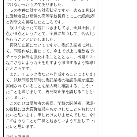
づけなかったものでありました。
５の本件に対する対応状況ですが、去る１月16日
に受験者及び所属の高等学校長宛てにこの経緯説明
と謝罪文を郵送したところです。
誤りのあった問題につきましては、全員正解、配
点が６点ということで、全員に加点して、合否判定
を行うことといたしました。
再発防止策についてですが、委託先業者に対し
て、問題作成に当たって、今まで以上に複数名での
チェック体制を強化することとともに、出題ミスを
起こさないよう万全を期すよう徹底するよう指導し
たところです。
また、チェック表などを作成することによりまし
て、試験問題受領時に委託業者の確認作業が適正に
実施されていることを納入時に確認する。こういっ
たことを通じまして、再発防止策を講じることとい
たしました。
このたびは受験者の皆様、学校の関係者、保護者
の皆様には大変御迷惑をおかけしたことをおわびし
たいと思います。申しわけありませんでした。今後
このようなことが二度と起きないよう注意していき
たいと思います。