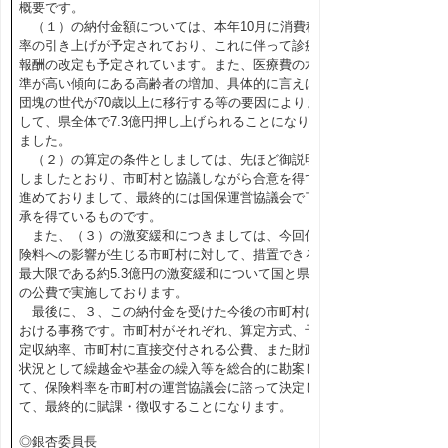
概要です。
（１）の納付金額については、本年10月に消費税
率の引き上げが予定されており、これに伴って診療
報酬の改定も予定されています。また、医療費の水
準が高い傾向にある高齢者の増加、具体的に言えば
団塊の世代が70歳以上に移行する等の要因によりま
して、県全体で7.3億円押し上げられることになり
ました。
（２）の算定の条件としましては、先ほど御説明
しましたとおり、市町村と協議しながら合意を得て
進めておりまして、最終的には国保運営協議会で了
承を得ているものです。
また、（３）の激変緩和につきましては、今回保
険料への影響が生じる市町村に対して、措置できる
最大限である約5.3億円の激変緩和について国と県
の公費で実施しております。
最後に、３、この納付金を受けた今後の市町村に
おける事務です。市町村がそれぞれ、算定方式、予
定収納率、市町村に直接交付される公費、また財政
状況として繰越金や基金の繰入等を総合的に勘案し
て、保険料率を市町村の運営協議会に諮って決定し
て、最終的に賦課・徴収することになります。
◎銀杏委員長