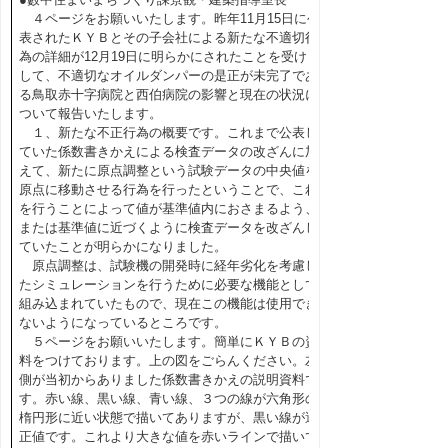
４ページをお願いいたします。昨年11月15日に公
表されたＫＹＢとその子会社による新たな不適切行
為の詳細が12月19日に明らかにされたことを受けま
して、不適切なオイルダンパーの是正が未完了であ
る鳥取赤十字病院と西伯病院の影響と現在の状況に
ついて報告いたします。
１、新たな不正行為の概要です。これまで公表し
ていた係数書きかえによる検査データの改ざんに加
えて、新たに原点調整という試験データの中央値を
原点に移動させる行為を行ったということで、これ
を行うことによって値が基準値内におさまるよう、
または基準値に近づくように検査データを改ざんし
ていたことが明らかになりました。
原点調整は、試験機の開発時に経年劣化を考慮し
たシミュレーションを行うために必要な機能として
組み込まれていたもので、現在この機能は使用でき
ないようになっているところです。
５ページをお願いいたします。簡単にＫＹＢの資
料をつけております。上の図をごらんください。左
側が当初からありました係数書きかえの説明資料で
す。赤い線、黒い線、青い線、３つの線が六角形の
楕円形に近い状態で描いてありますが、黒い線が適
正値です。これより大きな値を赤いラインで描いて