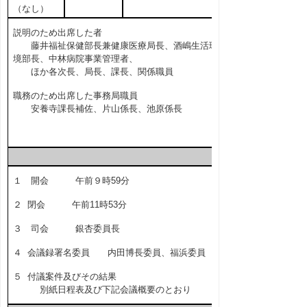
（なし）
説明のため出席した者
藤井福祉保健部長兼健康医療局長、酒嶋生活環
境部長、中林病院事業管理者、
ほか各次長、局長、課長、関係職員
職務のため出席した事務局職員
安養寺課長補佐、片山係長、池原係長
１ 開会 午前９時59分
２ 閉会 午前11時53分
３ 司会 銀杏委員長
４ 会議録署名委員 内田博長委員、福浜委員
５ 付議案件及びその結果
別紙日程表及び下記会議概要のとおり