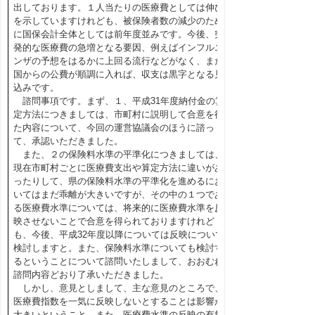
出しております。１人当たりの医療費としては伸び
を示していますけれども、被保険者数の減少のため
に国保会計全体としては前年度並みです。今後、突
発的な医療費の急増となる要因、例えばインフルエ
ンザの予想をはるかに上回る流行などがなく、また
国からの公費が順調に入れば、収支は黒字となる見
込みです。
諮問事項です。まず、１、平成31年度納付金の算
定方法につきましては、市町村に説明して合意を得
た内容について、今回の運営協議会のほうに諮っ
て、承認いただきました。
また、２の保険料水準の平準化につきましては、
現在市町村ごとに医療費支出や算定方法に違いがあ
ったりして、県の保険料水準の平準化を進めるにお
いてはまだ乖離が大きいですが、その中の１つであ
る医療費水準については、将来的に医療費水準を反
映させないことで合意を得られておりますけれど
も、今後、平成32年度以降については反映について
検討しますと。また、保険料水準についても検討す
るということについて諮問いたしまして、おおむね
諮問内容どおり了承いただきました。
しかし、意見としまして、主な意見のところで、
医療費指数を一気に反映しないとすることは影響が
大きいということ。また、医療費水準の反映の有無