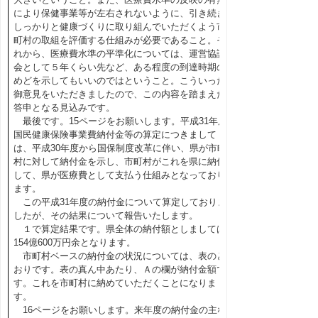
により保健事業等が左右されないように、引き続き
しっかりと健康づくりに取り組んでいただくよう市
町村の取組を評価する仕組みが必要であること。そ
れから、医療費水準の平準化については、運営協議
会として５年くらい先など、ある程度の到達時期の
めどを示してもいいのではということ。こういった
御意見をいただきましたので、この内容を踏まえた
答申となる見込みです。
最後です。15ページをお願いします。平成31年度
国民健康保険事業費納付金等の算定につきまして
は、平成30年度から国保制度改革に伴い、県が市町
村に対して納付金を示し、市町村がこれを県に納付
して、県が医療費として支払う仕組みとなっており
ます。
この平成31年度の納付金について算定しておりま
したが、その結果について報告いたします。
１で算定結果です。県全体の納付額としましては
154億600万円余となります。
市町村ベースの納付金の状況については、表のと
おりです。表の真ん中あたり、Ａの欄が納付金額で
す。これを市町村に納めていただくことになりま
す。
16ページをお願いします。来年度の納付金の主な