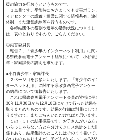
援の協力を行おうというものです。
３点目です。平常時におきましても災害ボランテ
ィアセンターの設置・運営に関する情報共有、連携
体制、また運営訓練等を行うものです。
各締結団体の役割や近年の活動状況につきまして
は、表のとおりですので、ごらんください。
◎銀杏委員長
報告２、「青少年のインターネット利用」に関す
る県政参画電子アンケート結果について、小谷青少
年・家庭課長の説明を求めます。
●小谷青少年・家庭課長
２ページ目をお願いいたします。「青少年のイン
ターネット利用」に関する県政参画電子アンケート
の結果について御報告いたします。
これは県政参画電子アンケート会員の皆様に平成
30年11月30日から12月10日にかけて行った結果を
取りまとめたものです。結果の詳細は別冊にしてお
りますので、またごらんいただければと思います。
１の（３）の結果概要です。お子さんがいる方と
いらっしゃらない方とを分けてクロス集計をした関
係もあり、結果集計のところにはそのまま書いてい
ないものもありますが、子どもがいらっしゃる358