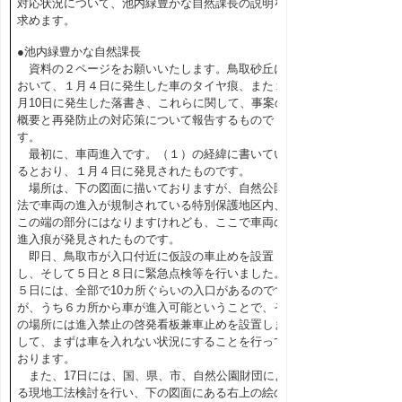
対応状況について、池内緑豊かな自然課長の説明を
求めます。
●池内緑豊かな自然課長
資料の２ページをお願いいたします。鳥取砂丘に
おいて、１月４日に発生した車のタイヤ痕、また１
月10日に発生した落書き、これらに関して、事案の
概要と再発防止の対応策について報告するもので
す。
最初に、車両進入です。（１）の経緯に書いてい
るとおり、１月４日に発見されたものです。
場所は、下の図面に描いておりますが、自然公園
法で車両の進入が規制されている特別保護地区内、
この端の部分にはなりますけれども、ここで車両の
進入痕が発見されたものです。
即日、鳥取市が入口付近に仮設の車止めを設置
し、そして５日と８日に緊急点検等を行いました。
５日には、全部で10カ所ぐらいの入口があるのです
が、うち６カ所から車が進入可能ということで、そ
の場所には進入禁止の啓発看板兼車止めを設置しま
して、まずは車を入れない状況にすることを行って
おります。
また、17日には、国、県、市、自然公園財団によ
る現地工法検討を行い、下の図面にある右上の絵の