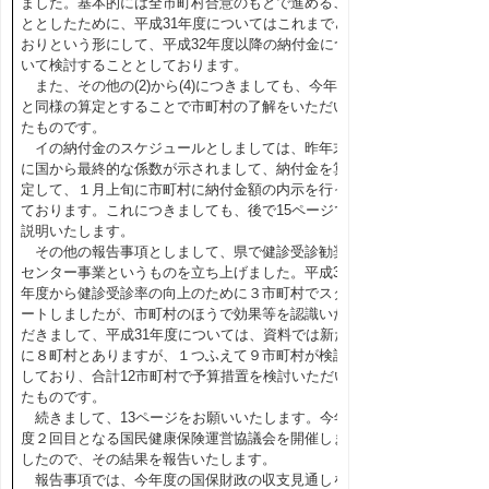
ました。基本的には全市町村合意のもとで進めるこ
ととしたために、平成31年度についてはこれまでど
おりという形にして、平成32年度以降の納付金につ
いて検討することとしております。
また、その他の(2)から(4)につきましても、今年度
と同様の算定とすることで市町村の了解をいただい
たものです。
イの納付金のスケジュールとしましては、昨年末
に国から最終的な係数が示されまして、納付金を算
定して、１月上旬に市町村に納付金額の内示を行っ
ております。これにつきましても、後で15ページで
説明いたします。
その他の報告事項としまして、県で健診受診勧奨
センター事業というものを立ち上げました。平成30
年度から健診受診率の向上のために３市町村でスタ
ートしましたが、市町村のほうで効果等を認識いた
だきまして、平成31年度については、資料では新た
に８町村とありますが、１つふえて９市町村が検討
しており、合計12市町村で予算措置を検討いただい
たものです。
続きまして、13ページをお願いいたします。今年
度２回目となる国民健康保険運営協議会を開催しま
したので、その結果を報告いたします。
報告事項では、今年度の国保財政の収支見通しを