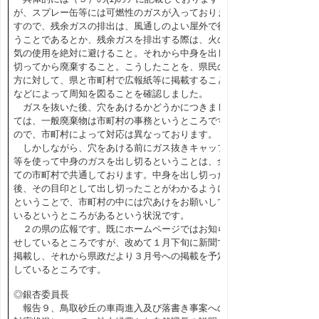
が、スプレー缶等には可燃性のガスが入っておりま
すので、残余ガスの排出は、風通しのよい屋外で行
うことであるとか、残余ガスを排出する際は、火の
気の使用を絶対に避けること。それから中身を出し
切ってから廃棄すること。こうしたことを、県民の
方に対して、県と市町村で広報紙等に掲載すること
などによって周知を図ることを確認しました。
ガスを抜いた後、穴をあけるかどうかにつきまし
ては、一般廃棄物は市町村の事務というところです
ので、市町村によって対応は異なっております。
しかしながら、穴をあける前にガス抜きキャップ
等を使って中身のガスを出し切るということは、全
ての市町村で共通しております。中身を出し切った
後、その目印として出し切ったことがわかるように
ということで、市町村の中には穴あけをお願いして
いるというところがあるという状況です。
２の県の広報です。既にホームページではお知ら
せしているところですが、改めて１月下旬に新聞で
掲載し、それから県政だより３月号への掲載を予定
しているところです。
◎銀杏委員長
報告９、鳥取砂丘の車両進入及び落書き事案への