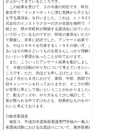
が上がってきているところです。
この結果を受けて、２の今後の対応です。昨日、
倉吉市で「インターネットに潜む危険から子ども達
を守る講演会」を行いました。これは、ＬＩＮＥ株
式会社のインストラクターの方が全国を無料で、学
校とか、県や市町村が開催する講演会に出ていただ
いて行っているものですが、60名の参加をいただい
て開催し、非常に好評でした。アンケート結果で
も、やはりＳＮＳを代表するＬＩＮＥの使い方、あ
るいはその怖さというものを皆さんしっかり理解し
たいという要望があったことが出ております。
また、こういったアンケート結果を集計しまし
て、今後の活動のやり方について考えていきたいと
ころです。ただ、先ほども申し上げたように、私ど
もは７月から８月にかけて、東部、中部、西部で街
頭キャンペーンを行っておりますが、そこでの周知
が非常に率として低いということがわかりましたの
で、配るグッズや、やり方をもう少し検討して、予
算が限られる中ですけれども、効果的なものをやり
たいと考えております。
◎銀杏委員長
報告３、平成31年度鳥取看護専門学校の一般入学
者選抜試験における出題誤りについて、萬井医療政