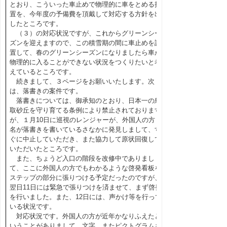
とおり、こういった車止めで物理的に車をとめる措
置を、今年度の予備費を頂戴して対応する方針を出
したところです。
（３）の対応状況ですが、これからグリーンシー
ズンを迎えますので、この積雪期の間に車止めを設
置して、春のグリーンシーズンになりましたら車が
物理的に入ることができない状況をつくりたいと考
えているところです。
続きまして、３ページをお願いいたします。次
は、落書きの案件です。
落書きについては、御承知のとおり、日本一の鳥
取砂丘を守り育てる条例により禁止されております
が、１月10日に巡視のレンジャーが、外国人の方２
名が落書きを書いているさなかに発見しまして、す
ぐに中止していただき、また協力して原状回復して
いただいたところです。
また、ちょうど入口の階段を改修中でありまし
て、ここに外国人の方でもわかるような啓発看板を
ステップの部分に張りつける予定だったのですが、
翌日11日には緊急で張りつけを済ませて、まず啓発
を行いました。また、12日には、声かけ等を行って
いる状況です。
対応状況です。外国人の方が近年かなりふえたと
いうことがありまして、文字、またピクトグラムさ