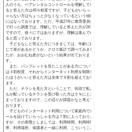
人のうち、ペアレンタルコントロールを理解してい
ると答えた方は45％程度ですが、子どもがいらっし
ゃらない方はちょっと少なくなっているという傾向
にはなっております。ただ、平成27年に教育委員会
で行った調査では、理解していると答えた方が28％
ですので、徐々にではありますが、理解は進んでい
ると思っております。
子どもなしと答えた方につきましては、年齢に応
じて差があるかどうか、クロス集計で調べてみまし
たが、おおむね差がないという結果が出ておりま
す。
また、パンフレットを見たことがある方について
は３割程度、それからインターネット利用を制限し
たほうがいいと答えた方は全体で９割を超えており
ます。
ただ、チラシを見た方ということで、街頭で私ど
もが配っているチラシを受け取った方は５％にとど
まっておりますので、この辺りが課題かなと考えて
おります。
子どものインターネット利用について家庭内でル
ールを設けていらっしゃる方は７割に上っておりま
すが、その形態としましては、利用時間、利用時間
帯、利用場所、保護者と一緒に利用、こういうこと