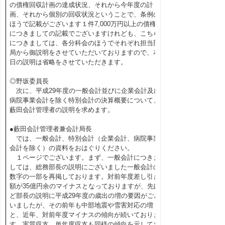
の債権回収計画の達成状況、それから今年度の計
画、それから個別の回収状況ということで、条例の
ほうで記載がございます１件7,000万円以上の債権
につきましての記載でございますけれども、こちら
につきましては、各分科会のほうでそれぞれ担当部
局から御説明をさせていただいておりますので、本
日の説明は省略をさせていただきます。
◎野坂委員長
次に、平成29年度の一般会計並びに企業会計及び
病院事業会計を除く特別会計の決算概要について、
藪田会計管理者の説明を求めます。
●藪田会計管理者兼会計局長
では、一般会計、特別会計（企業会計、病院事業
会計を除く）の資料をおはぐりください。
１ページでございます。まず、一般会計につきま
しては、総務部長の説明にございました一般会計の
数字の一部を再掲しております。対前年度差し引き
額が35億円余のマイナスとなっておりますが、先ほ
ど部長の説明に平成29年度の歳出の増の要因がござ
いましたが、その前年も中部地震や雪害対応の増
と、近年、対前年度マイナスの傾向が続いておりま
す。実質収支、単年度収支も同様の傾向を示してお