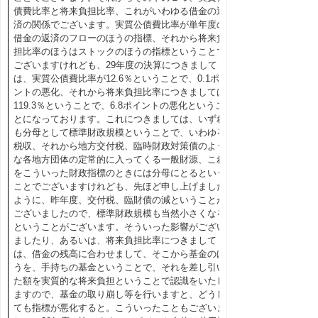
債費比率と将来負担比率、これがいわゆる借金の返
済の関係でございます。実質公債費比率が単年度の
借金の返済のフローのほうの指標、それから将来負
担比率のほうはストックのほうの指標ということで
ございますけれども、29年度の決算につきまして
は、実質公債費比率が12.6％ということで、0.1ポイ
ントの悪化、それから将来負担比率につきましては
119.3％ということで、6.8ポイントの悪化というこ
とになっております。これにつきましては、いずれ
も分母として標準財政規模ということで、いわゆる
税収、それから地方交付税、臨時財政対策債のよう
な各地方団体の定常的に入ってくる一般財源、これ
をこういった財政指標のときには分母にとるという
ことでございますけれども、先ほど申し上げました
ように、昨年度、交付税、臨財債の減ということが
ございましたので、標準財政規模も当然小さくなる
ということがございます。そういった影響がござい
ましたり、あるいは、将来負担比率につきまして
は、借金の残高に合わせまして、そこから基金のほ
うを、手持ちの基金ということで、それを差し引い
た額を実質的な将来負担ということで認識をいたし
ますので、基金の取り崩し等を行いますと、どうし
ても指標が悪化すると。こういったこともございま