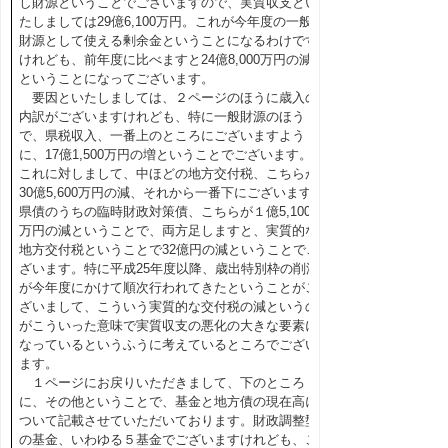
し財源ということでございますので、実質収支とい
たしましては29億6,100万円。これが今年度の一般
財源として使える剰余金ということになるわけです
けれども、前年度に比べますと24億8,000万円の減
ということになってございます。
要因といたしましては、２ページのほうに歳入の
内訳がございますけれども、特に一般財源のほう
で、県税収入、一番上のところにございますよう
に、17億1,500万円の増ということでございます。
これに対しまして、中ほどの地方交付税、こちらが
30億5,600万円の減、それから一番下にございます
県債のうちの臨時財政対策債、こちらが１億5,100
万円の減ということで、両方足しますと、実質的な
地方交付税ということで32億円の減ということでご
ざいます。特に平成25年度以降、歳出特別枠の削減
が今年度にかけて順次行われてきたということがご
ざいまして、こういう実質的な交付税の減というの
がこういった意味で実質収支の悪化の大きな要素に
なっているというふうに考えているところでござい
ます。
１ページにお戻りいただきまして、下のところ
に、その他ということで、基金と地方債の現在高に
ついて記載させていただいております。財政調整型
の基金、いわゆる５基金でございますけれども、こ