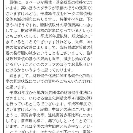
最後に、６ページが県債・基金残高の推移でござ
います。高いほうのグラフが県債のほうの残高でご
ざいますけれども、平成25年度をピークに県債残高
全体も減少傾向にありますし、特筆すべきは、下の
ほうのほうですね、臨財債以外の県債残高につきま
しては、財政誘導目標の対象になっているというこ
ともございまして、平成19年度以降、順次減少して
きているところでございますけれども、近年、国全
体の収支の改善によりまして、臨時財政対策債の新
規の発行額の減少ということもございまして、臨時
財政対策債のほうの残高も近年、減少し始めてきて
いるということがこのグラフのほうでお見取りいた
だけるかというふうに思っております。
続きまして、財政健全化法に関する健全化判断比
率の算定状況についての資料をごらんいただければ
と思います。
平成21年度から地方公共団体の財政健全化法に基
づきまして、いわゆる健全化判断比率４指標の算定
を行っているところでございます。平成29年度でご
ざいますけれども、記載、中ほどの表にございます
ように、実質赤字比率、連結実質赤字比率につきま
しては、前年度同様に、赤字なしということでござ
います。これは全国の地方団体とも赤字なしという
ことでございます。それからその下の２つ、実質公