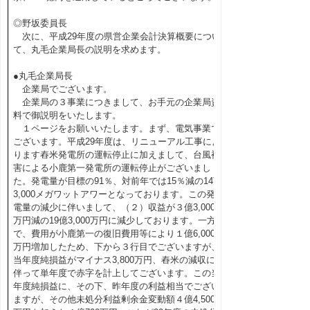
◎野坂委員長
次に、平成29年度の県営企業会計決算概要につい
て、丸毛企業局長の説明を求めます。
●丸毛企業局長
企業局でございます。
企業局の３事業につきまして、お手元の企業局資
料で御説明をいたします。
１ページをお願いいたします。まず、電気事業で
ございます。平成29年度は、リニューアル工事によ
ります舂米発電所の運転停止に加えまして、台風被
害による小鹿第一発電所の運転停止がございまし
た。発電量が目標の91％、対前年では15％減の14万
3,000メガワットアワーとなっております。この発
電量の減少に伴いまして、（２）収益が３億3,000
万円減の19億3,000万円に減少しております。一方
で、費用が小鹿第一の復旧費用等により１億6,000
万円増加したため、下から３行目でございますが、
当年度純損益がマイナス3,800万円、舂米の減収に
伴って単年度で赤字を計上してございます。この当
年度純損益に、その下、昨年度の利益相当でござい
ますが、その他未処分利益剰余金変動額４億4,500