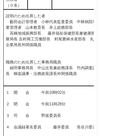
（０名）
説明のため出席した者
藪田会計管理者 小林代表監査委員 中林病院事
業管理者 山本教育長 井上総務部長
高橋地域振興部長 藤井福祉保健部長兼健康医
療局長 吉村商工労働部長 村尾農林水産部長 丸毛
企業局長外関係職員
職務のため出席した事務局職員
細羽事務局長 中山次長兼総務課長 竹内調査課
長 柳楽議事・法務政策課長外関係職員
１ 開 会 午前10時02分
２ 閉 会 午前11時28分
３ 司 会 野坂委員長
４ 会議録署名委員 藤井委員 長谷川委員