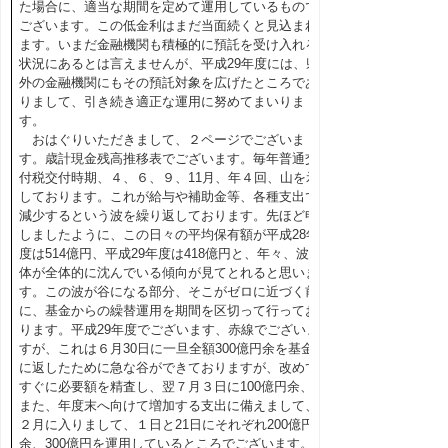
た場合に、適当な期間を定めて運用しているもので
ございます。この低金利はまだ当面続くと見込まれ
ます。いまだ金融機関も積極的に預託を受け入れる
状況にあるとは言えませんが、平成29年度には、県
外の金融機関にもその預託対象を広げたところであ
りまして、引き続き適正な運用に努めてまいりま
す。
おはぐりいただきまして、２ページでございま
す。歳計現金残高推移表でございます。毎年普通交
付税交付時期、４、６、９、11月、年４回、山を示
しております。これが給与や補助金等、各種支出で
減少するという波を繰り返しております。先ほど申
しましたように、この日々の平均保有額が平成28年
度は514億円、平成29年度は418億円と、年々、波自
体が全体的に沈んでいる傾向が見てとれると思いま
す。この波が谷になる部分、そこがゼロに近づく前
に、基金からの繰替運用を期間を区切って行ってお
ります。平成29年度でございます、赤線でございま
すが、これは６月30日に一旦全額300億円余を基金
に返したために急な谷ができておりますが、改めて
すぐに必要額を精査し、翌７月３日に100億円余、
また、年度末へ向けて増加する支出に備えまして、
２月に入りまして、１日と21日にそれぞれ200億円
余、300億円を運用しているところでございます。