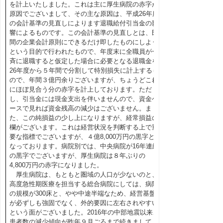
を計上いたしました。これは主に厚生病院の赤字が
原因でございまして、その主な原因は、平成26年度
の会計基準の見直しによります退職給付引当金の影
響によるものです。この会計基準の見直しとは、民
間の企業会計原則にできるだけ即したものにしよう
という目的で行われたもので、年度末に全職員が一
斉に退職すると仮定した場合に必要となる退職金を
26年度から５年間で分割して特別損失に計上するも
ので、年間３億円余りございますが、ちょうどこれ
にほぼ見合う分の赤字を計上しております。ただ
し、引当金には現金支出を伴いませんので、資金ベ
ースで見れば資金残高の減少はございません。ま
た、この純損益の少し上になりますが、経常損益の
欄がございます。これは経営状況を判断する上で重
要な指標でございますが、４億8,000万円の黒字と
なっております。病院別では、中央病院が16年連続
の黒字でございますが、厚生病院は８年ぶりの
4,800万円の赤字になりました。
厚生病院は、もともと圏域の人口が少ないのと、
高度急性期医療を担当する総合病院にしては、病院
の規模が300床と、やや中途半端なため、経営基盤
が必ずしも強固でなく、外的要因に左右されやすい
という面がございました。2016年の中部地震以来、
患者数の減少傾向が昨年９月ごろまで続きまして、