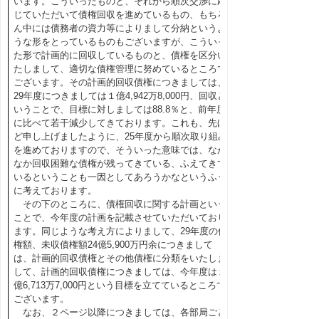
います。こういったものと、それから順次交渉に応
じていただいて債権回収を進めているもの、もちろ
ん中には債務者の資力等によりまして分納というよ
うな形をとっているものもございますが、こういっ
た形で計画的に回収しているものと、債権を区分い
たしまして、適切な債権管理に努めているところで
ございます。その計画的回収債権につきましては、
29年度につきましては１億4,942万8,000円、回収と
いうことで、目標に対しましては88.8％と、前年度
に比べて若干減少してきております。これも、先ほ
ど申し上げましたように、25年度から順次取り組み
を進めておりますので、そういった意味では、なか
なか回収困難な債権が残ってきている、ふえてきて
いるということも一因としてあろうかなというふう
に考えております。
その下のところに、債権回収に関する計画という
ことで、今年度の計画を記載させていただいており
ます。同じような考え方によりまして、29年度の債
権額、未収債権額24億5,900万円余につきまして
は、計画的回収債権とその他債権に分類をいたしま
して、計画的回収債権につきましては、今年度は１
億6,713万7,000円という目標を立てているところで
ございます。
なお、２ページ以降につきましては、各部局ごと