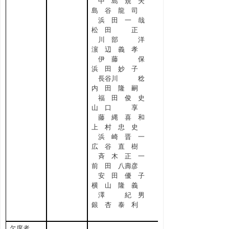
中 島 規 夫
島 谷 龍 司
浜 田 一 哉
松 田 正
川 部 洋
濵 辺 義 孝
伊 藤 保
浜 田 妙 子
長谷川 稔
内 田 隆 嗣
福 田 俊 史
山 口 享
藤 縄 喜 和
上 村 忠 史
浜 崎 晋 一
広 谷 直 樹
斉 木 正 一
前 田 八壽彦
安 田 優 子
横 山 隆 義
澤 紀 男
銀 杏 泰 利
欠席者