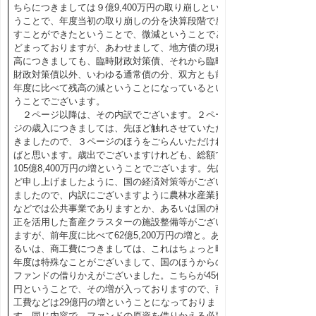
ちらにつきましては９億9,400万円の取り崩しとい
うことで、年度当初の取り崩しの分を決算段階で戻
すことができたということで、微減ということでと
どまっておりますが、あわせまして、地方債の現在
高につきましても、臨時財政対策債、それから臨時
財政対策債以外、いわゆる通常債の分、双方とも前
年度に比べて残高の減ということになっているとい
うことでございます。
２ページ以降は、その内訳でございます。２ペー
ジの歳入につきましては、先ほど触れさせていただ
きましたので、３ページのほうをごらんいただけれ
ばと思います。歳出でございますけれども、総額で
105億8,400万円の増ということでございます。先ほ
ど申し上げましたように、国の経済対策等がござい
ましたので、内訳にございますように農林水産業費
などでは公共事業でありますとか、あるいは国の補
正を活用した畜産クラスターの施設整備等がござい
ますが、前年度に比べて62億5,200万円の増と。あ
るいは、商工費につきましては、これはちょっと昨
年度は特殊なことがございまして、国のほうからの
ファンドの借りかえがございました。こちらが45億
円ということで、その増が入っておりますので、商
工費などは29億円の増ということになっておりま
す。同じ内容で、ファンドの原資を借りかえる必要