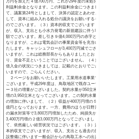
万円を加えた４億700万円、これが29年度の未処分
利益剰余金となります。この利益剰余金につきまし
て、議案第24号としまして、決算の認定とあわせま
して、資本に組み入れる処分の議決をお願いするも
のでございます。（３）資本的収支でございます
が、収入、支出とも小水力発電の新規建設に伴う増
額でございます。差し引き９億4,000万円の赤字と
なりますが、これは電気会計の事業資金等を充当い
たします。キャッシュフローが3,400万円減でござ
いますが、これは総務部長からもありましたとお
り、資金不足ということではございません。（４）
借入金の状況につきましては、記載のとおりでござ
いますので、ごらんください。
２ページをお願いいたします。工業用水道事業で
ございます。平成29年度は、鳥取地区で既存ユーザ
ー３社の増量がございました。契約水量が350立米
増の3,950立米となってございます。この契約水量
の増加に伴いまして、（２）収益が400万円増の５
億円となっております。一方、費用のほうが日野川
の漏水対策等で3,800万円増加したため、純損失が
3,400万円増の２億3,000万円となってございまし
て、依然厳しい経営状況ではございます。（３）資
本的収支でございますが、収入、支出とも過去の施
設整備に伴います一般会計からの鳥取工水への出資