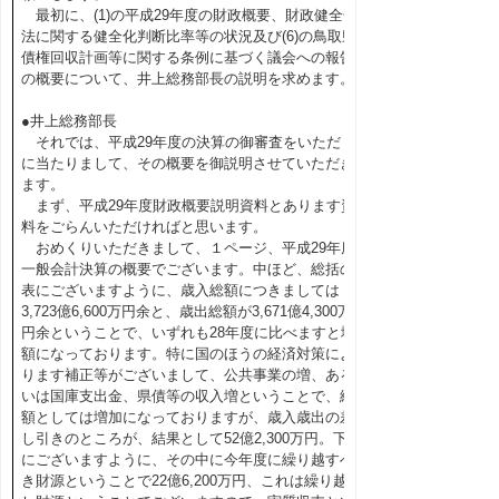
最初に、(1)の平成29年度の財政概要、財政健全化
法に関する健全化判断比率等の状況及び(6)の鳥取県
債権回収計画等に関する条例に基づく議会への報告
の概要について、井上総務部長の説明を求めます。
●井上総務部長
それでは、平成29年度の決算の御審査をいただく
に当たりまして、その概要を御説明させていただき
ます。
まず、平成29年度財政概要説明資料とあります資
料をごらんいただければと思います。
おめくりいただきまして、１ページ、平成29年度
一般会計決算の概要でございます。中ほど、総括の
表にございますように、歳入総額につきましては
3,723億6,600万円余と、歳出総額が3,671億4,300万
円余ということで、いずれも28年度に比べますと増
額になっております。特に国のほうの経済対策によ
ります補正等がございまして、公共事業の増、ある
いは国庫支出金、県債等の収入増ということで、総
額としては増加になっておりますが、歳入歳出の差
し引きのところが、結果として52億2,300万円。下
にございますように、その中に今年度に繰り越すべ
き財源ということで22億6,200万円、これは繰り越