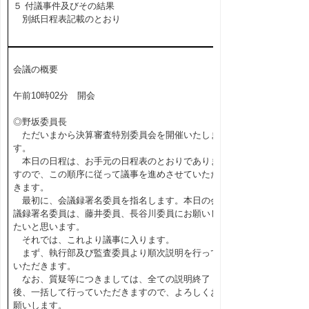
５ 付議事件及びその結果
別紙日程表記載のとおり
会議の概要
午前10時02分 開会
◎野坂委員長
ただいまから決算審査特別委員会を開催いたしま
す。
本日の日程は、お手元の日程表のとおりでありま
すので、この順序に従って議事を進めさせていただ
きます。
最初に、会議録署名委員を指名します。本日の会
議録署名委員は、藤井委員、長谷川委員にお願いし
たいと思います。
それでは、これより議事に入ります。
まず、執行部及び監査委員より順次説明を行って
いただきます。
なお、質疑等につきましては、全ての説明終了
後、一括して行っていただきますので、よろしくお
願いします。