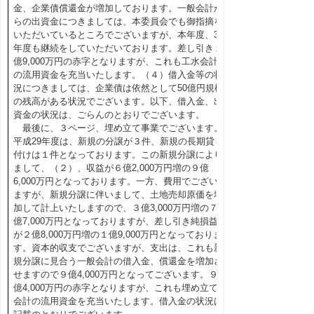
金、企業債償還金が増加しております。一般会計か
らの出資金につきましては、本委員会でも御指摘を
いただいているところでございますが、本年度、30
年度も継続をしていただいております。差し引き１
億9,000万円の赤字となりますが、これも工水会計
の流用資金を充当いたします。（４）借入金等の状
況につきましては、企業債は依然として50億円規模
の残高がある状況でございます。以下、借入金、出
資金の状況は、ごらんのとおりでございます。
最後に、３ページ、埋め立て事業でございます。
平成29年度は、新規の分譲が３件、新規の長期貸し
付けは１件となっております。この新規分譲により
まして、（２）、収益が６億2,000万円増の９億
6,000万円となっております。一方、費用でござい
ますが、新規分譲に伴いまして、土地売却原価を増
加して計上いたしますので、３億3,000万円増の７
億7,000万円となっておりますが、差し引き純損益
が２億8,000万円増の１億9,000万円となっておりま
す。資本的収支でございますが、支出は、これも新
規分譲に見合う一般会計の借入金、償還金を増加さ
せますので９億4,000万円となってございます。９
億4,000万円の赤字となりますが、これも埋め立て
会計の流用資金を充当いたします。借入金の状況は