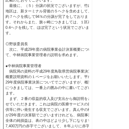
記載のとおりでございます。
最後に、（５）分譲の状況でございますが、竹内
地区は、新ターミナル背後の５ヘクを含めまして、
約７ヘクを残して94％の分譲が完了をしておりま
す。それからまた、旗ヶ崎につきましては、１区画
0.4ヘクを残して、ほぼ完了という状況でございま
す。
◎野坂委員長
次に、平成29年度の病院事業会計決算概要につい
て、中林病院事業管理者の説明を求めます。
●中林病院事業管理者
病院局の資料の平成29年度鳥取県営病院事業決算
概要説明資料の１ページをお願いいたします。平成
29年度病院事業決算についてでございますが、概要
につきましては、一番上の囲みの中に書いてござい
ます。
まず、２番の収益的収入及び支出から御説明をさ
せていただきます。これは病院の医療サービスの提
供等に伴い発生する収支でございます。真ん中の欄
が29年度の決算額でございますけれども、病院事業
全体の純損益は、表の中ほどより少し下になります
7,400万円の赤字でございまして、８年ぶりに赤字