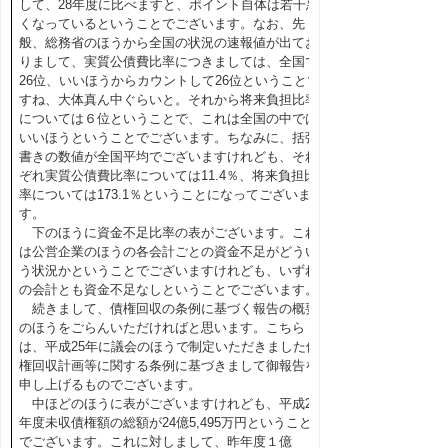
して、28年度に比べますと、ポイント自体は若干悪
くなっているということでございます。なお、先
般、総務省のほうから全国の状況の速報値が出てお
りまして、実質公債費比率につきましては、全国で
26位、いいほうからカウントして26位ということで
すね、大体真ん中ぐらいと。それから将来負担比率
については６位ということで、これは全国の中では
いいほうということでございます。ちなみに、括弧
書きの数値が全国平均でございますけれども、それ
ぞれ実質公債費比率については11.4％、将来負担比
率については173.1％ということになってございま
す。
下のほうに資金不足比率の表がございます。これ
は公営企業のほうの各会計ごとの資金不足がどうい
う状況かということでございますけれども、いずれ
の会計とも資金不足なしということでございます。
続きまして、債権回収の条例に基づく報告の概要
のほうをごらんいただければと思います。こちら
は、平成25年に議会のほうで制定いただきました債
権回収計画等に関する条例に基づきまして御報告を
申し上げるものでございます。
中ほどのほうに表がございますけれども、平成28
年度未収債権額の総額が24億5,495万円ということ
でございます。これに対しまして、昨年度１億