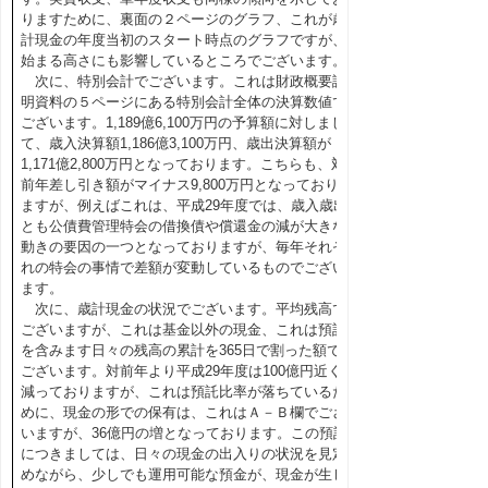
りますために、裏面の２ページのグラフ、これが歳
計現金の年度当初のスタート時点のグラフですが、
始まる高さにも影響しているところでございます。
次に、特別会計でございます。これは財政概要説
明資料の５ページにある特別会計全体の決算数値で
ございます。1,189億6,100万円の予算額に対しまし
て、歳入決算額1,186億3,100万円、歳出決算額が
1,171億2,800万円となっております。こちらも、対
前年差し引き額がマイナス9,800万円となっており
ますが、例えばこれは、平成29年度では、歳入歳出
とも公債費管理特会の借換債や償還金の減が大きな
動きの要因の一つとなっておりますが、毎年それぞ
れの特会の事情で差額が変動しているものでござい
ます。
次に、歳計現金の状況でございます。平均残高で
ございますが、これは基金以外の現金、これは預託
を含みます日々の残高の累計を365日で割った額で
ございます。対前年より平成29年度は100億円近く
減っておりますが、これは預託比率が落ちているた
めに、現金の形での保有は、これはＡ－Ｂ欄でござ
いますが、36億円の増となっております。この預託
につきましては、日々の現金の出入りの状況を見定
めながら、少しでも運用可能な預金が、現金が生じ