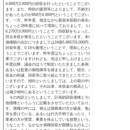
4,949万3,000円の回収を行ったということでござい
ます。また、時効の援用等によりまして、不納欠損
があったものが859万4,000円ということでございま
す。一方、昨年度、残念ながら新規未収額の発生が
ちょっと28年度に比べて増加しておりまして、１億
6,279万3,000円ということで、回収額をちょっと上
回る未収が発生したということでございます。未収
債権額の合計につきましては24億5,965万6,000円、
対前年度、0.19％微増ということで、増加したとい
うことでございます。昨年度はちょっとこういう結
果でございますけれども、先ほど申し上げました25
年度以降、議会のほうで制定いただきました条例、
あるいは監査の御指摘等を踏まえまして、順次、未
収金の削減、回収等に取り組んできたところでござ
いますので、傾向といたしましては、上の箱の中に
ございますように、それ以来、未収金の残高として
は減少傾向にあるということでございます。
その内訳といたしまして、計画的回収債権とその
他債権というふうに記載をさせていただいておりま
す。債権の中には、例えば債務者の方が破産、免責
等を受けている、あるいは行方不明であったり、事
業者の方が実質、事業を休止している状態というよ
うなことで、なかなか債権回収が困難なものもござ