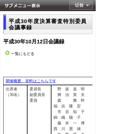
平成30年度決算審査特別委員
会議事録
平成30年10月12日会議録
一覧にもどる
開催概要、資料はこちらです
出席者
委員長
野 坂 道 明
（30名）
副委員長
興 治 英 夫
委員
森 雅 幹
福 浜 隆 宏
市 谷 知 子
錦 織 陽 子
藤 井 一 博
西 川 憲 雄