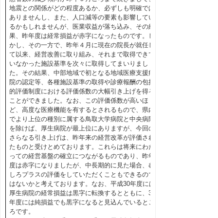
地震との関係がどの程度あるか、必ずしも明確では
ありませんし、また、人口減等の要素も影響してい
るかもしれませんが、医業収益が落ち込み、その結
果、昨年度は経常損益が赤字になったものです。し
かし、その一方で、昨年４月に現在の院長が就任し
て以来、経営改善に取り組み、それまで取得できて
いなかった施設基準を次々に取得してまいりまし
た。その結果、中部地域で初となる地域医療支援病
院の認定等、各種施設基準の取得や診療報酬の包括
的評価制度における評価係数の大幅引き上げを得る
ことができました。なお、この評価係数が高いほ
ど、高度な医療機能を有するとされるもので、県内
でより上位の種別に属する鳥取大学病院と中央病院
を除けば、厚生病院が最上位にありますが、今回の
さらなる引き上げは、昨年来の経営改革が評価され
たものと受けとめております。これらは将来にわた
っての経営基盤の確立につながるものであり、昨年
度は赤字になりましたが、中長期的に見た場合、む
しろプラスの評価をしていただくこともできるので
はないかと考えております。なお、平成30年度には
厚生病院の経常損益は黒字に転換するとともに、31
年度には純損益でも黒字になると見込んでいるとこ
ろです。