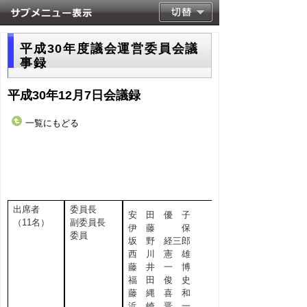
平成30年度議会運営委員会議
事録
平成30年12月7日会議録
一覧にもどる
出席者
委員長
安 田 優 子
（11名）
副委員長
伊 藤 保
委員
坂 野 経三郎
西 川 憲 雄
藤 井 一 博
福 田 俊 史
藤 縄 喜 和
浜 崎 晋 一