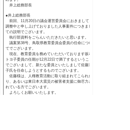
井上総務部長
●井上総務部長
前回、11月20日の議会運営委員会におきまして、
調整中と申し上げておりました人事案件につきまし
ての説明でございます。
執行部資料をごらんいただきたいと思います。
議案第38号、鳥取県教育委員会委員の任命につい
てでございます。
現在、教育委員を務めていただいております坂本
トヨ子委員の任期が12月22日で満了するということ
でございまして、新たな委員といたしまして佐藤淳
子氏を任命しようとするものでございます。
佐藤様は、人権教育活動に取り組まれてこられた
り、あるいは東日本大震災の被害者支援に御尽力さ
れている方でございます。
よろしくお願いいたします。
◎安田委員長
ただいまの説明について、質問等ございません
か。（なし）
それでは、追加議案の審議方法をお諮りします。
本日の本会議の一般質問・質疑終了後、日程に追