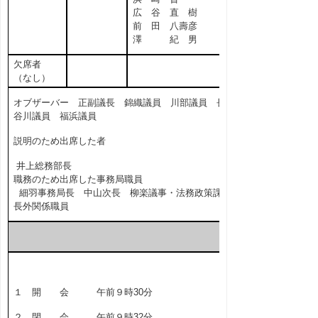
広 谷 直 樹
前 田 八壽彦
澤 紀 男
欠席者
（なし）
オブザーバー 正副議長 錦織議員 川部議員 長
谷川議員 福浜議員
説明のため出席した者
井上総務部長
職務のため出席した事務局職員
細羽事務局長 中山次長 柳楽議事・法務政策課
長外関係職員
１ 開 会 午前９時30分
２ 閉 会 午前９時32分