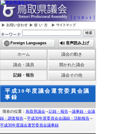
とりネット
Foreign Languages
音声読み上げ
ホーム
議会の動き
議会・議員
開かれた議会
記録・報告
議会その他
平成30年度議会運営委員会議
事録
現在の位置：
鳥取県議会
記録・報告
議事録・会議
録・調査報告
平成30年度委員会会議録・活動報告
平成30年度議会運営委員会議事録