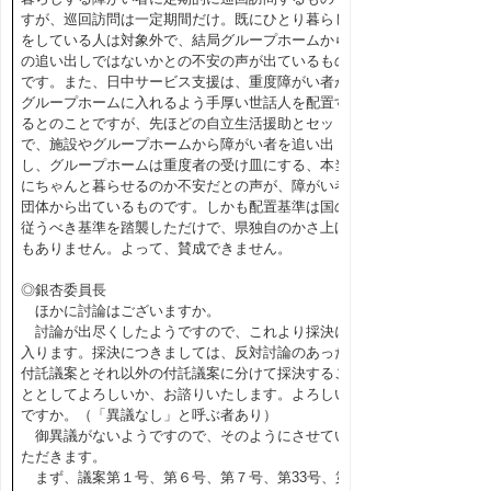
すが、巡回訪問は一定期間だけ。既にひとり暮らし
をしている人は対象外で、結局グループホームから
の追い出しではないかとの不安の声が出ているもの
です。また、日中サービス支援は、重度障がい者が
グループホームに入れるよう手厚い世話人を配置す
るとのことですが、先ほどの自立生活援助とセット
で、施設やグループホームから障がい者を追い出
し、グループホームは重度者の受け皿にする、本当
にちゃんと暮らせるのか不安だとの声が、障がい者
団体から出ているものです。しかも配置基準は国の
従うべき基準を踏襲しただけで、県独自のかさ上げ
もありません。よって、賛成できません。
◎銀杏委員長
ほかに討論はございますか。
討論が出尽くしたようですので、これより採決に
入ります。採決につきましては、反対討論のあった
付託議案とそれ以外の付託議案に分けて採決するこ
ととしてよろしいか、お諮りいたします。よろしい
ですか。（「異議なし」と呼ぶ者あり）
御異議がないようですので、そのようにさせてい
ただきます。
まず、議案第１号、第６号、第７号、第33号、第