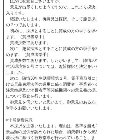
ほかに御意見ございますか。
意見が出尽くしたようですので、これより採決に
入ります。
確認いたします。御意見は採択、そして趣旨採択
の２つであります。
初めに、採択とすることに賛成の方の挙手を求め
ます。（賛成者挙手）
賛成少数であります。
次に、趣旨採択とすることに賛成の方の挙手を求
めます。（賛成者挙手）
賛成多数であります。したがいまして、陳情30年
生活環境第２号については、趣旨採択と決定をいた
しました。
次に、陳情30年生活環境第３号、電子商取引にお
ける景品表示法等の適用に係る消費者・事業者への
注意喚起及び消費者庁等関係機関への意見書の提出
について審査を行います。
御意見を伺いたいと思います。御意見のある方は
挙手をお願いいたします。
○中島副委員長
不採択を主張いたします。理由は、基準を超える
景品類の提供が認められた場合、消費者庁から景品
表示法に基づく行政指導が行われていること、ま