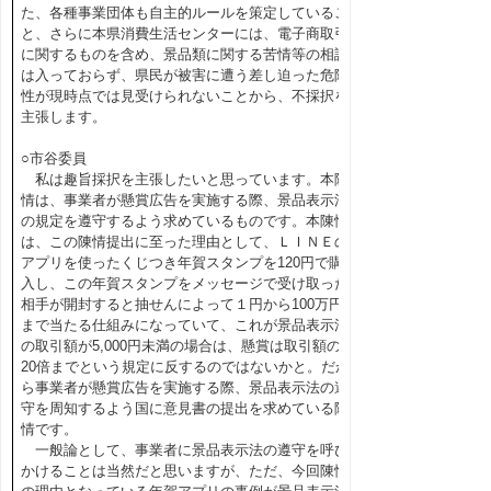
た、各種事業団体も自主的ルールを策定しているこ
と、さらに本県消費生活センターには、電子商取引
に関するものを含め、景品類に関する苦情等の相談
は入っておらず、県民が被害に遭う差し迫った危険
性が現時点では見受けられないことから、不採択を
主張します。
○市谷委員
私は趣旨採択を主張したいと思っています。本陳
情は、事業者が懸賞広告を実施する際、景品表示法
の規定を遵守するよう求めているものです。本陳情
は、この陳情提出に至った理由として、ＬＩＮＥの
アプリを使ったくじつき年賀スタンプを120円で購
入し、この年賀スタンプをメッセージで受け取った
相手が開封すると抽せんによって１円から100万円
まで当たる仕組みになっていて、これが景品表示法
の取引額が5,000円未満の場合は、懸賞は取引額の
20倍までという規定に反するのではないかと。だか
ら事業者が懸賞広告を実施する際、景品表示法の遵
守を周知するよう国に意見書の提出を求めている陳
情です。
一般論として、事業者に景品表示法の遵守を呼び
かけることは当然だと思いますが、ただ、今回陳情