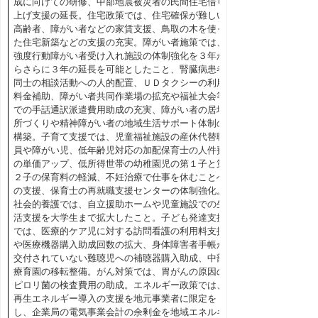
成に向けての研修、中部地震被災者の民間住宅借り
上げ支援の延長。住宅政策では、住宅確保が難しい
高齢者、障がい者などの家賃支援、鳥取の木を使っ
た住宅新築などの支援の充実。障がい者施策では、
強度行動障がい者受け入れ施設の体制強化を３年か
らさらに３年の延長を可能としたこと、腎臓病患者
同士の相談活動への人的配置、ＵＤタクシーの利用
料金補助、障がい者共同作業場の拡充や福祉大会等
での手話通訳派遣費用助成の充実、障がい者の居場
所づくりや精神障がい者の地域生活サポート体制の
構築。子育て支援では、児童福祉施設の産休代替職
員や障がい児、低年齢児対応の加配保育士の人件費
の単価アップ、低所得世帯の幼稚園児の第１子と第
２子の保育料の軽減、不妊治療で仕事を休むことへ
の支援、保育士の再就職支援センターの体制強化。
社会的養護では、自立援助ホームや児童施設での生
活支援を大学生まで拡大したこと。子ども発達支援
では、医療的ケア児に対する訪問看護の利用料支援
や医療機器購入助成回数の拡大、身体障害者手帳が
交付されていない難聴児への補聴器購入助成、中部
療育園の移転整備。がん対策では、胃がんの原因の
ピロリ菌の検査費用の助成。エネルギー政策では、
再生エネルギー導入の支援を地元事業者に限定を
し、企業局の電気事業会計の余剰金を地域エネルギ