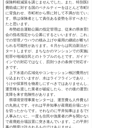
保険料軽減策を講じませんでした。また、特別医療
費助成に対する国のペナルティーをほとんど市町村
に背負わせ、市町村から県に対して不満が出ていま
す。県は保険者として責任ある姿勢を示すべきだっ
たと思います。
布勢総合運動公園の指定管理は、従来の県体育協
会の指名指定から公募にするといいますが、これま
での管理ノウハウの積み上げや雇用の継続が断ち切
られる可能性があります。６月からは民泊新法がス
タートしますが、まちなかのマンションでの実施は
犯罪や地域住民とのトラブルのもとです。ガイドラ
インでの対応ではなく、罰則つきの条例で対応すべ
きです。
上下水道の広域化やコンセッション検討費用が盛
り込まれていますが、水はライフラインであり、も
うけや採算性を物差しにすべきではありませんし、
運営権を渡した業者が破綻したら、その後の運営に
支障を来す危険性があります。
県環境管理事業センターは、運営費も人件費も県
の丸抱えです。それは平井知事が産廃処分場にかじ
を切ったからです。それなのに平井知事はまるで他
人事みたいに、一度も住民や漁業者の声を聞かない
で産廃処分場設置に突き進んでいます。この平井知
事の態度は許されるものではありません。