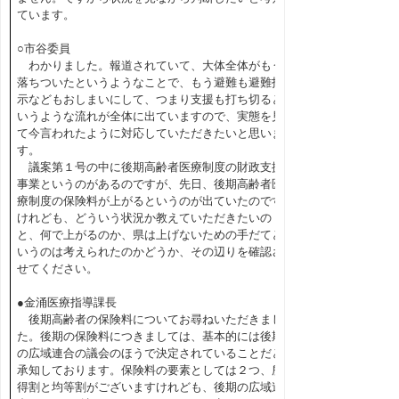
ています。
○市谷委員
わかりました。報道されていて、大体全体がもう
落ちついたというようなことで、もう避難も避難指
示などもおしまいにして、つまり支援も打ち切ると
いうような流れが全体に出ていますので、実態を見
て今言われたように対応していただきたいと思いま
す。
議案第１号の中に後期高齢者医療制度の財政支援
事業というのがあるのですが、先日、後期高齢者医
療制度の保険料が上がるというのが出ていたのです
けれども、どういう状況か教えていただきたいの
と、何で上がるのか、県は上げないための手だてと
いうのは考えられたのかどうか、その辺りを確認さ
せてください。
●金涌医療指導課長
後期高齢者の保険料についてお尋ねいただきまし
た。後期の保険料につきましては、基本的には後期
の広域連合の議会のほうで決定されていることだと
承知しております。保険料の要素としては２つ、所
得割と均等割がございますけれども、後期の広域連