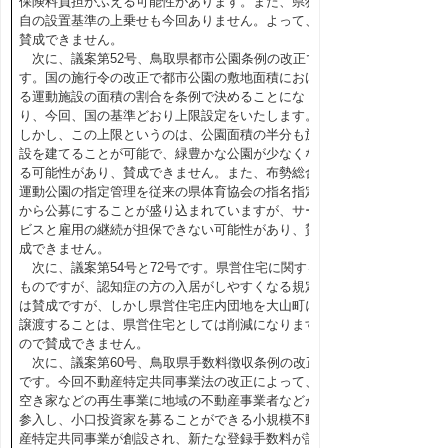
保険料負担がふえる可能性があります。また、県独
自の設置基準の上乗せも今回ありません。よって、
賛成できません。
次に、議案第52号、鳥取県都市公園条例の改正で
す。国の施行令の改正で都市公園の敷地面積におけ
る運動施設の面積の割合を条例で決めることにな
り、今回、国の基準どおり上限設定をいたします。
しかし、この上限というのは、公園面積の半分も施
設を建てることが可能で、緑豊かな公園が少なくな
る可能性があり、賛成できません。また、布勢総合
運動公園の指定管理を従来の県体育協会の指名指定
から公募にすることが盛り込まれていますが、サー
ビスと雇用の継続が担保できない可能性があり、賛
成できません。
次に、議案第54号と72号です。県営住宅に関する
ものですが、認知症の方の入居がしやすくなる規定
は賛成ですが、しかし県営住宅庄内団地を大山町に
譲渡することは、県営住宅としては削減になります
ので賛成できません。
次に、議案第60号、鳥取県手数料徴収条例の改正
です。今回不動産特定共同事業法の改正によって、
空き家などの再生事業に地域の不動産事業者などが
参入し、小口投資家を募ることができる小規模不動
産特定共同事業が創設され、新たな登録手数料が設