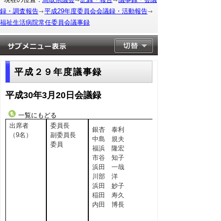
録・調査報告
平成29年度委員会会議録・活動報告
福祉生活病院常任委員会議事録
平成２９年度議事録
平成30年3月20日会議録
一覧にもどる
出席者
委員長
銀杏 泰利
（9名）
副委員長
中島 規夫
委員
福浜 隆宏
市谷 知子
浜田 一哉
川部 洋
浜田 妙子
稲田 寿久
内田 博長