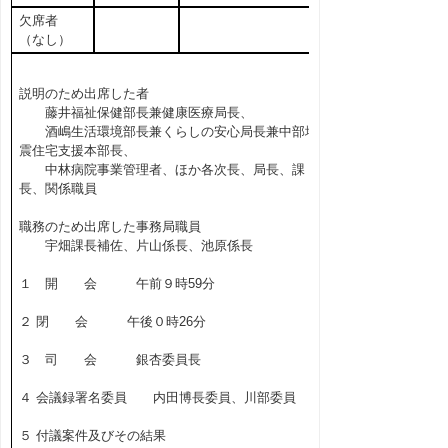
欠席者
（なし）
説明のため出席した者
藤井福祉保健部長兼健康医療局長、
酒嶋生活環境部長兼くらしの安心局長兼中部地
震住宅支援本部長、
中林病院事業管理者、ほか各次長、局長、課
長、関係職員
職務のため出席した事務局職員
宇畑課長補佐、片山係長、池原係長
１ 開 会 午前９時59分
２ 閉 会 午後０時26分
３ 司 会 銀杏委員長
４ 会議録署名委員 内田博長委員、川部委員
５ 付議案件及びその結果