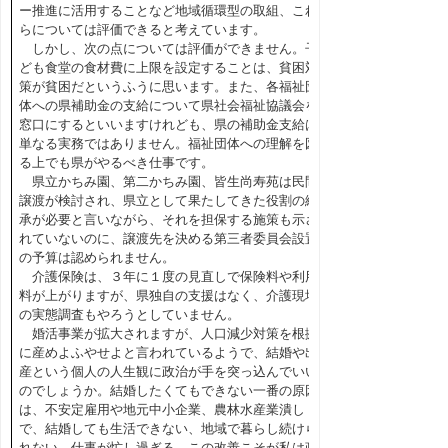
ー推進に活用することなど地域循環型の取組、これ
らについては評価できると考えています。
しかし、次の点については評価ができません。子
ども食堂の食材費に上限を設定することは、貧困対
策が貧困だというふうに思います。また、各福祉団
体への県補助金の支給について県社会福祉協議会を
窓口にするといいますけれども、県の補助金支給は
単なる実務ではありません。福祉団体への理解を図
る上でも県がやるべき仕事です。
県立かちみ園、第二かちみ園、皆生尚寿苑は民間
譲渡が検討され、県立として果たしてきた役割の継
承が必要と言いながら、それを担保する施策も示さ
れていないのに、譲渡先を決める第三者委員会設置
の予算は認められません。
介護保険は、３年に１度の見直しで保険料や利用
料が上がりますが、県独自の支援はなく、介護現場
の実態調査もやろうとしていません。
婚活事業が拡大されますが、人口減少対策を根拠
に産めよふやせよと言われているようで、結婚や出
産という個人の人生観に政治が手を突っ込んでいい
のでしょうか。結婚したくてもできない一番の原因
は、不安定雇用や地元中小企業、農林水産業潰し
で、結婚しても生活できない、地域で暮らし続けら
れない、仕事が忙し過ぎる、この改善こそが私は政