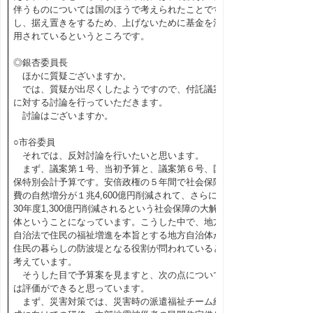
伴うものについては国のほうで考えられたことです
し、据え置きをするため、上げないために基金を活
用されているというところです。
◎銀杏委員長
ほかに質疑ございますか。
では、質疑が出尽くしたようですので、付託議案
に対する討論を行っていただきます。
討論はございますか。
○市谷委員
それでは、反対討論を行いたいと思います。
まず、議案第１号、当初予算と、議案第６号、国
保特別会計予算です。安倍政権の５年間で社会保障
費の自然増分が１兆4,600億円削減されて、さらに
30年度1,300億円削減されるという社会保障の大解
体ということになっています。こうした中で、地方
自治法で住民の福祉増進を本旨とする地方自治体が
住民の暮らしの防波堤となる役割が問われていると
考えています。
そうした目で予算案を見ますと、次の点について
は評価ができると思っています。
まず、災害対策では、災害時の派遣福祉チーム結