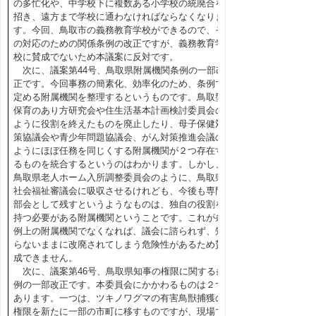
の多忙化や、中学校下に複数ある小学校の統廃合を
招き、遠方まで学校に通わなければならなくなりま
す。今回、鳥取市の義務教育学校ができるので、そ
の対応のための関係条例の改正ですが、義務教育学
校に賛成でないため本議案に反対です。
次に、議案第44号、鳥取県附属機関条例の一部改
正です。今回事務の簡素化、効率化のため、条例で
定める附属機関を整理するというものです。鳥取型
保育のあり方研究会や住生活基本計画検討委員会の
ように役割を終えたものを廃止したり、母子保健対
策協議会や青少年問題協議会、がん対策推進会議の
ようにほぼ任務を同じくする附属機関が２つ存在す
るものを統合するというのはわかります。しかし、
鳥取県老人ホーム入所調整委員会のように、鳥取県
社会福祉審議会に吸収させるけれども、今後も専門
部会として残すというようなものは、独自の役割を
持つ必要がある附属機関ということです。これが条
例上の附属機関でなくなれば、議会に諮られず、知
らないままに改廃されてしまう危険性があるため賛
成できません。
次に、議案第46号、鳥取県知事の権限に関する条
例の一部改正です。本委員会にかかわるものは２つ
あります。一つは、ツキノワグマの有害鳥獣捕獲の
権限を新たに一部の市町に移すものですが、現場で