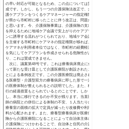
の早い対応が可能となるため、この点については賛
成です。しかし、もう一つの介護保険法改正で、介
護ケアプランをつくるケアマネージャーの指定権限
が県から市町村に移ったことに伴う改正は、問題だ
と思います。今、介護保険事業は、介護保険の支出
を抑えるために地域ケア会議で安上がりのケアプラ
ンに誘導する流れがつくられており、地域ケア会議
を主催する市町村にケアマネの指定権限が移れば、
ケアマネが利用者本位ではなく、市町村の経費軽減
を気にしてケアプランを作成させられる危険性があ
り、これは賛成できません。
次に、議案第48号です。これは療養病床廃止に伴
って新たな受け皿として介護医療院が創設されたこ
とによる条例改正です。この介護医療院は廃止され
る医療型・介護型双方の療養病床に即した形で一定
の医療体制が整えられるとの説明でした。また、移
行の経過措置もとられているとのことです。しか
し、本当に移行できるのか不安が残ります。当直医
師の病院との併任による体制の不安、１人当たりの
療養室の面積の拡大で定員が減ったり改修費や利用
料が心配されます。また、療養型療養病床が医療保
険から介護医療院になることによって自治体主体の
介護保険につけかわることで、自治体と住民の介護