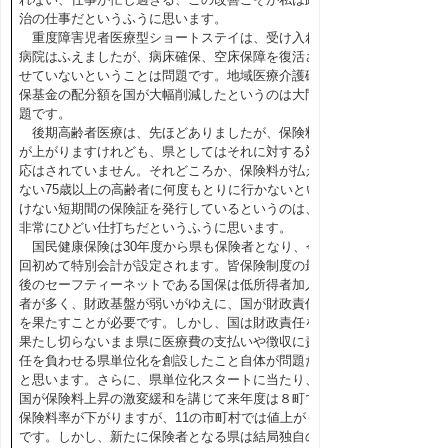
治の仕事だというふうに思います。
重度障害児者医療型ショートステイは、受け入れ
病院はふえましたが、病床確保、空床保障を復活さ
せていないということは問題です。地域医療介護確
保基金の配分額を国が大幅削減したというのは大問
題です。
後期高齢者医療は、先ほどありましたが、保険料
が上がりますけれども、県としてはそれに対する対
応はされていません。それどころか、保険料が払え
ない75歳以上の高齢者に何度もとりに行かないとい
けない短期間の保険証を発行しているというのは、
非常にひどい仕打ちだというふうに思います。
国民健康保険は30年度から県も保険者となり、今
回初めて特別会計が設定されます。皆保険制度の最
後のセーフティーネットである国保は低所得者加入
者が多く、財政基盤が弱いがゆえに、国が財政責任
を果たすことが必要です。しかし、国は財政責任を
果たし切らないまま県に医療費の支払いや徴収に責
任を負わせる県単位化を創設したこと自体が問題だ
と思います。さらに、県単位化スタートに当たり、
国が保険料上昇の激変緩和を講じて来年度は８町で
保険料率が下がりますが、11の市町村では値上がり
です。しかし、新たに保険者となる県は結局独自の