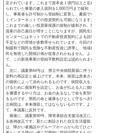
定されています。これまで資本金１億円以上と定め
られていた事業の参入規則を1,000万円まで緩和
し、事業者を許可制から登録制に変更し、書面でな
くインターネットでの投資契約も可能になります。
これまでの厳しい投資家保護の規制が緩和され、投
資家の自己責任が増すことになりますが、国民生活
センターにはネットでの不動産投資契約による説明
不足などの苦情が多数寄せられています。今回の規
制緩和で国民を危険な不動産投資に誘導し、地域住
民を無視した開発計画が促進されかねません。よっ
て、この新規事業の登録手数料設定は認められませ
ん。
次に、議案第64号は、県立中央病院新築に伴う個
室料の再設定と値上げです。本来、病室は患者さん
の病状によって決められるものです。病院収入を上
げるために個室料を設定し、お金が払える人に個室
を優遇するやり方は、お金のあるなしで命を差別す
るものです。県民の命と健康をひとしく守るべき県
立病院は、本来徴収してはならないものです。よっ
て、本議案に反対です。
最後に、議案第90号、障害者総合支援法改正によ
る条例改正です。新たに創設された自立生活援助
は、障がい者施設やグループホームから出てひとり
暮らしする障がい者に定期的に巡回訪問するもので