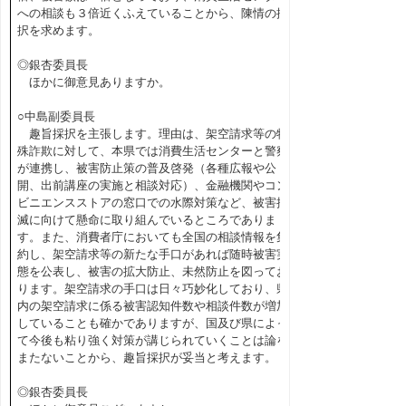
への相談も３倍近くふえていることから、陳情の採
択を求めます。
◎銀杏委員長
ほかに御意見ありますか。
○中島副委員長
趣旨採択を主張します。理由は、架空請求等の特
殊詐欺に対して、本県では消費生活センターと警察
が連携し、被害防止策の普及啓発（各種広報や公
開、出前講座の実施と相談対応）、金融機関やコン
ビニエンスストアの窓口での水際対策など、被害撲
滅に向けて懸命に取り組んでいるところでありま
す。また、消費者庁においても全国の相談情報を集
約し、架空請求等の新たな手口があれば随時被害実
態を公表し、被害の拡大防止、未然防止を図ってお
ります。架空請求の手口は日々巧妙化しており、県
内の架空請求に係る被害認知件数や相談件数が増加
していることも確かでありますが、国及び県によっ
て今後も粘り強く対策が講じられていくことは論を
またないことから、趣旨採択が妥当と考えます。
◎銀杏委員長