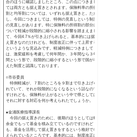
合のほうに確認しましたところ、この点につきまし
ては両方とも据え置きとされます。保険料率の所得
割と均等割については、いずれも据え置きと。ただ
し、今回につきましては、特例の見直しという制度
の見直しがあります。特に保険料の所得割の部分に
ついて軽減が段階的に縮小される影響を踏まえまし
て、今回4.7％が引き上げられると。基本的には据
え置きなのだけれども、制度改正に伴って上昇する
というような見込みです。軽減特例につきまして
は、激変緩和を考慮して何年間か、３年間なら３年
間という形で、段階的に縮小するという形で国が考
えた制度と認識しております。
○市谷委員
特例軽減が、７割のところを９割まで引き上げら
れていて、それが段階的になくなるという話なので
すけれども、保険料が上がるという中で県としては
それに対する対応を何か考えられたでしょうか。
●金涌医療指導課長
今回の据え置きのために、後期のほうとしては剰
余金でもって基金を積み立てているのですけれど
も、基金を活用して据え置きをするという格好で考
えられているところです。基本的には、制度改正に