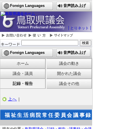
Foreign Languages
音声読み上げ
とりネット
Foreign Languages
音声読み上げ
ホーム
議会の動き
議会・議員
開かれた議会
記録・報告
議会その他
上へ
｜
福祉生活病院常任委員会議事録
現在の位置：
鳥取県議会
記録・報告
議事録・会議