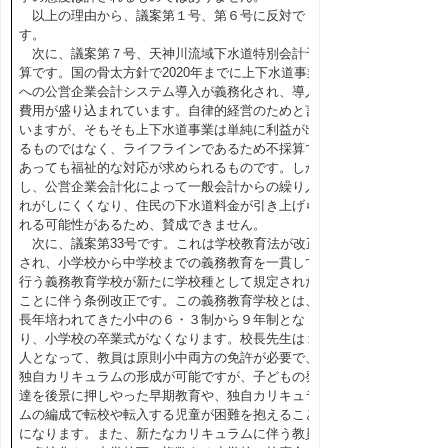
以上の理由から、議案第１号、第６号に反対で
す。
次に、議案第７号、天神川流域下水道特別会計予
算です。国の骨太方針で2020年までに上下水道事業
への公営企業会計システム導入が義務化され、導入
費用が盛り込まれています。自律的経営のためと言
いますが、そもそも上下水道事業は単純に利益が出
るものではなく、ライフラインであるため不採算で
あっても福祉的な対応が求められるものです。しか
し、公営企業会計化によって一般会計からの繰り入
れがしにくくなり、住民の下水道料金が引き上げら
れる可能性があるため、賛成できません。
次に、議案第33号です。これは学校教育法が改正
され、小学校から中学校までの義務教育を一貫して
行う義務教育学校が新たに学校種として規定された
ことに伴う条例改正です。この義務教育学校とは、
長年培われてきた小中の６・３制から９年制とな
り、小学校の卒業式がなくなります。校長先生は１
人となって、教員は原則小中両方の免許が必要で、
独自カリキュラムの形成が可能ですが、子どもの発
達を後景に押しやった早期教育や、独自カリキュラ
ムの編成で転校や転入する児童が困難を抱えること
になります。また、新たなカリキュラムに伴う教員