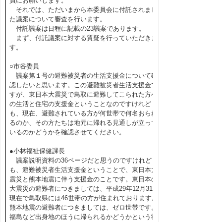
員にお願いします。
それでは、ただいまから本委員会に付託されまし
た議案について審査を行います。
付託議案は日程に記載の23議案であります。
まず、付託議案に対する質疑を行っていただきま
す。
○市谷委員
議案第１号の避難被災者の生活支援金について確
認したいと思います。この避難被災者生活支援金で
すが、東日本大震災で鳥取に避難してこられた方へ
の生活と住宅の支援金ということなのですけれど
も、現在、避難されている方が何世帯で何名おられ
るのか、その方たちは地元に帰れる見通しが立って
いるのかどうかを確認させてください。
●小林福祉保健課長
議案説明資料の36ページだと思うのですけれど
も、避難被災者生活支援金ということで、東日本大
震災と熊本地震に伴う支援金のことです。東日本の
大震災の避難者につきましては、平成29年12月31日
現在で鳥取県には46世帯の方が住まれております。
熊本地震の避難者につきましては、ゼロ世帯です。
福島など出身地のほうに帰られるかどうかという状