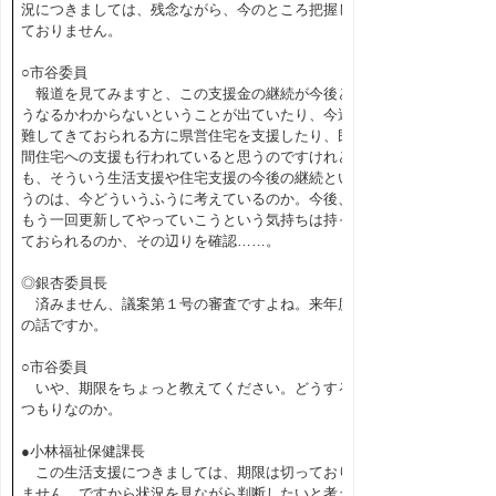
況につきましては、残念ながら、今のところ把握し
ておりません。
○市谷委員
報道を見てみますと、この支援金の継続が今後ど
うなるかわからないということが出ていたり、今避
難してきておられる方に県営住宅を支援したり、民
間住宅への支援も行われていると思うのですけれど
も、そういう生活支援や住宅支援の今後の継続とい
うのは、今どういうふうに考えているのか。今後、
もう一回更新してやっていこうという気持ちは持っ
ておられるのか、その辺りを確認……。
◎銀杏委員長
済みません、議案第１号の審査ですよね。来年度
の話ですか。
○市谷委員
いや、期限をちょっと教えてください。どうする
つもりなのか。
●小林福祉保健課長
この生活支援につきましては、期限は切っており
ません。ですから状況を見ながら判断したいと考え