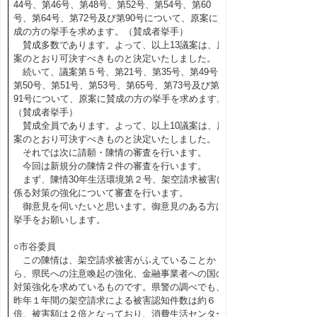
44号、第46号、第48号、第52号、第54号、第60
号、第64号、第72号及び第90号について、原案に賛
成の方の挙手を求めます。（賛成者挙手）
賛成多数であります。よって、以上13議案は、原
案のとおり可決すべきものと決定いたしました。
続いて、議案第５号、第21号、第35号、第49号、
第50号、第51号、第53号、第65号、第73号及び第
91号について、原案に賛成の方の挙手を求めます。
（賛成者挙手）
賛成全員であります。よって、以上10議案は、原
案のとおり可決すべきものと決定いたしました。
それでは次に請願・陳情の審査を行います。
今回は新規分の陳情２件の審査を行います。
まず、陳情30年生活環境第２号、架空請求被害に
係る対策の強化について審査を行います。
御意見を伺いたいと思います。御意見のある方は
挙手をお願いします。
○市谷委員
この陳情は、架空請求被害がふえていることか
ら、県民への注意喚起の強化、金融事業者への国の
対策強化を求めているものです。県警の調べでも、
昨年１年間の架空請求による被害認知件数は約６
倍、被害額は２倍となっており、消費生活センター